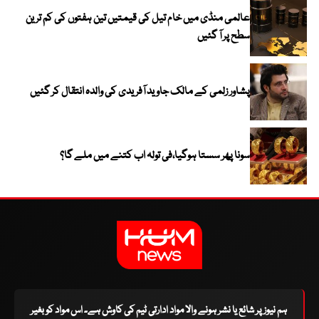
عالمی منڈی میں خام تیل کی قیمتیں تین ہفتوں کی کم ترین
سطح پر آ گئیں
پشاور زلمی کے مالک جاوید آفریدی کی والدہ انتقال کر گئیں
سونا پھر سستا ہوگیا،فی تولہ اب کتنے میں ملے گا؟
ہم نیوز پر شائع یا نشر ہونے والا مواد ادارتی ٹیم کی کاوش ہے۔ اس مواد کو بغیر