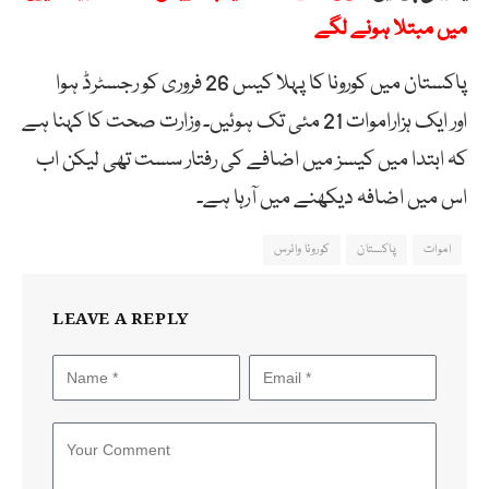
میں مبتلا ہونے لگے
پاکستان میں کورونا کا پہلا کیس 26 فروری کو رجسٹرڈ ہوا
اور ایک ہزاراموات 21 مئی تک ہوئیں۔ وزارت صحت کا کہنا ہے
کہ ابتدا میں کیسز میں اضافے کی رفتار سست تھی لیکن اب
اس میں اضافہ دیکھنے میں آرہا ہے۔
اموات
پاکستان
کورونا وائرس
LEAVE A REPLY