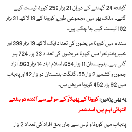
گزشتہ 24 گھنٹے کے دوران 21 ہزار 256 کورونا ٹیسٹ کیے
گئے۔ ملک بھر میں مجموعی طور پر کورونا کے 19 لاکھ 31 ہزار
102 ٹیسٹ کیے جا چکے ہیں۔
سندھ میں کورونا مریضوں کی تعداد ایک لاکھ 19 ہزار 398 اور
خیبر پختونخوا میں کورونا مریضوں کی تعداد 33 ہزار 724 ہو
گئی ہے۔ بلوچستان 11 ہزار 654، اسلام آباد 14 ہزار 963، آزاد
جموں و کشمیر 2 ہزار 55، گلگت بلتستان دو ہزار 42اور پنجاب
میں 92 ہزار 452 کورونا مریض ہیں۔
یہ بھی پڑھیں:
کورونا کے پھیلاوَ کے حوالے سے آئندہ دو ہفتے
انتہائی اہم ہیں، اسدعمر
پنجاب میں کورونا وائرس سے جاں بحق افراد کی تعداد 2 ہزار