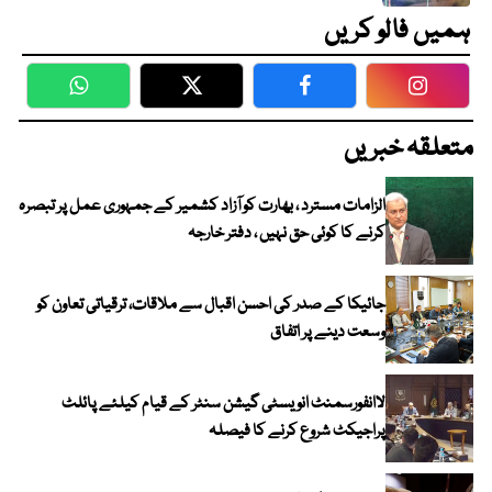
ہمیں فالو کریں
WhatsApp
Twitter
Facebook
Faceboo
متعلقہ خبریں
الزامات مسترد ، بھارت کو آزاد کشمیر کے جمہوری عمل پر تبصرہ
کرنے کا کوئی حق نہیں ، دفتر خارجہ
جائیکا کے صدر کی احسن اقبال سے ملاقات، ترقیاتی تعاون کو
وسعت دینے پر اتفاق
لاانفورسمنٹ انویسٹی گیشن سنٹر کے قیام کیلئے پائلٹ
پراجیکٹ شروع کرنے کا فیصلہ