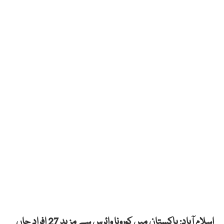
اسلام آباد: پاکستان میں کورونا وائرس سے مزید 27 افراد جاں