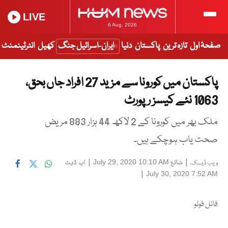
LIVE
6 Aug, 2026
صفحۂ اول
تازہ ترین
پاکستان
دنیا
ایران-اسرائیل جنگ
کھیل
انٹرٹینمنٹ
پاکستان میں کورونا سے مزید 27 افراد جاں بحق،
1063 نئے کیسز رپورٹ
ملک بھر میں کورونا کے 2 لاکھ 44 ہزار 883 مریض
صحت یاب ہوچکے ہیں۔
|
شائع
|
اپ ڈیٹ
July 29, 2020 10:10 AM
ویب ڈیسک
|
July 30, 2020 7:52 AM
فائل فوٹو