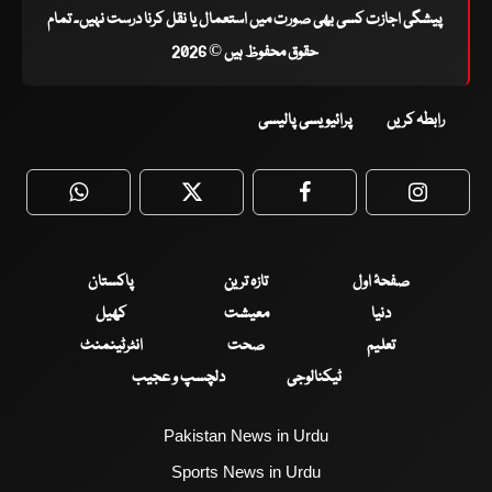
پیشگی اجازت کسی بھی صورت میں استعمال یا نقل کرنا درست نہیں۔ تمام
حقوق محفوظ ہیں © 2026
رابطہ کریں
پرائیویسی پالیسی
WhatsApp
Twitter
Facebook
Faceboo
صفحۂ اول
تازہ ترین
پاکستان
دنیا
معیشت
کھیل
تعلیم
صحت
انٹرٹینمنٹ
ٹیکنالوجی
دلچسپ و عجیب
Pakistan News in Urdu
Sports News in Urdu