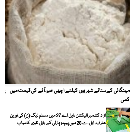
مہنگائی کے ستائے شہریوں کیلئے اچھی خبر، آٹے کی قیمت میں
پیٹ
کمی
آزاد کشمیر الیکشن ، ایل اے 27 میں مسلم لیگ (ن) کی نورین
عارف ، ایل اے 28 میں پیپلز پارٹی کے بازل نقوی کامیاب