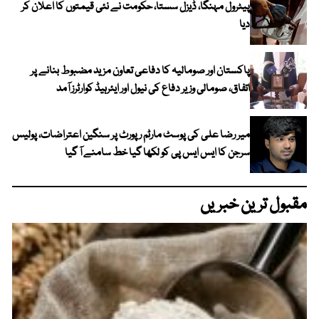
پیٹرول مہنگا، ڈیزل سستا، حکومت نے نئی قیمتوں کا اعلان کر
دیا
پاکستان اور صومالیہ کا دفاعی تعاون مزید مضبوط بنانے پر
اتفاق، صومالی وزیر دفاع کی نیول اور ایئرہیڈ کوارٹرز آمد
میر رضا علی کی پوسٹ مارٹم رپورٹ پر سنگین اعتراضات، پولیس
سرجن کا ایس ایس پی کو لکھا گیا خط سامنے آ گیا
مقبول ترین خبریں