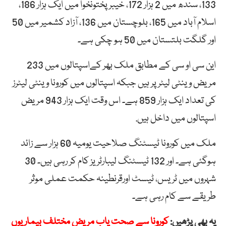
133، سندھ میں 2 ہزار 172، خیبر پختونخوا میں ایک ہزار 186،
اسلام آباد میں 165، بلوچستان میں 136، آزاد کشمیر میں 50
اور گلگت بلتستان میں 50 ہو چکی ہے۔
این سی او سی کے مطابق ‏ملک بھر کےاسپتالوں میں 233
مریض وینٹی لیٹر پر ہیں جبکہ اسپتالوں میں کورونا وینٹی لیٹرز
کی تعداد ایک ہزار 859 ہے۔ اس وقت ایک ہزار 943 مریض
اسپتالوں میں داخل ہیں.
ملک میں کورونا ٹیسٹنگ صلاحیت یومیہ 60 ہزار سے زائد
ہوگئی ہے۔ اور 132 ٹیسٹنگ لیبارٹریز کام کر رہی ہیں۔ 30
شہروں میں ٹریس، ٹیسٹ اورقرنطینہ حکمت عملی موثر
طریقے سے کام رہی ہے۔
یہ بھی پڑھیں:
کورونا سے صحت یاب مریض مختلف بیماریوں