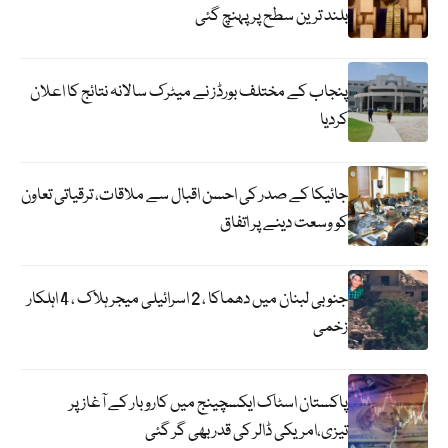
بلند ترین سطح پر پہنچ گئی
پنجاب کے مختلف بورڈز نے میٹرک سالانہ نتائج کا اعلان
کردیا
جائیکا کے صدر کی احسن اقبال سے ملاقات، ترقیاتی تعاون
کو وسعت دینے پر اتفاق
جنوبی لبنان میں دھماکا ، 2 اسرائیلی میجر ہلاک ، 4 اہلکار
زخمی
پاکستان اسٹاک ایکسچینج میں کاروبار کے آغاز پر
تیزی،امریکی ڈالر کی قدر بھی گر گئی