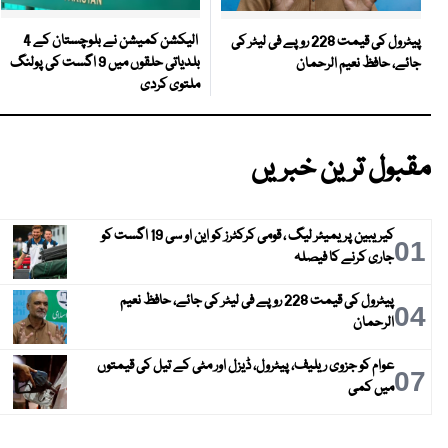
الیکشن کمیشن نے بلوچستان کے 4
پیٹرول کی قیمت 228 روپے فی لیٹر کی
بلدیاتی حلقوں میں 9 اگست کی پولنگ
جائے، حافظ نعیم الرحمان
ملتوی کردی
مقبول ترین خبریں
کیریبین پریمیئر لیگ ، قومی کرکٹرز کو این او سی 19 اگست کو
01
جاری کرنے کا فیصلہ
پیٹرول کی قیمت 228 روپے فی لیٹر کی جائے، حافظ نعیم
04
الرحمان
عوام کو جزوی ریلیف، پیٹرول، ڈیزل اور مٹی کے تیل کی قیمتوں
07
میں کمی