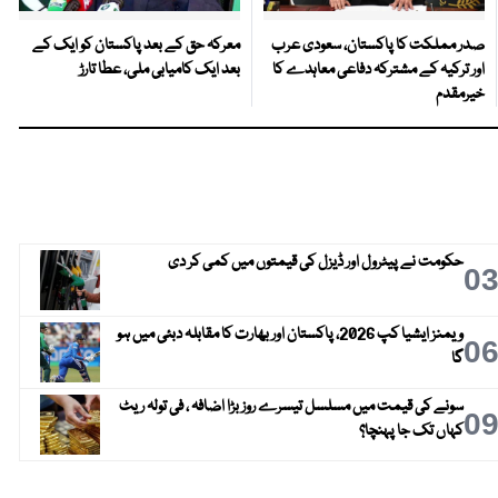
صدر مملکت کا پاکستان، سعودی عرب
معرکہ حق کے بعد پاکستان کو ایک کے
اور ترکیہ کے مشترکہ دفاعی معاہدے کا
بعد ایک کامیابی ملی، عطا تارڑ
خیرمقدم
حکومت نے پیٹرول اور ڈیزل کی قیمتوں میں کمی کر دی
0
ویمنز ایشیا کپ 2026، پاکستان اور بھارت کا مقابلہ دبئی میں ہو
0
گا
سونے کی قیمت میں مسلسل تیسرے روز بڑا اضافہ ، فی تولہ ریٹ
0
کہاں تک جا پہنچا؟