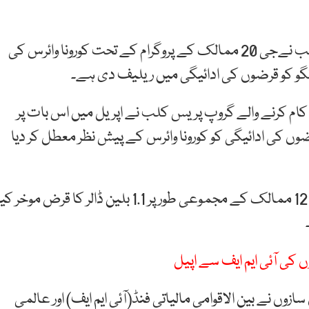
بین الاقوامی خبر رساں ایجنسی رائٹرز کے مطابق پیرس کلب نےجی 20 ممالک کے پروگرام کے تحت کورونا وائرس کی
انگو کو قرضوں کی ادائیگی میں ریلیف دی ہے۔
سے کام کرنے والے گروپ پریس کلب نے اپریل میں اس بات پر
ترین ممالک کی قرضوں کی ادائیگی کو کورونا وائرس کے پیش نظر معطل کر دیا
پیرس کلب نے کہا کہ تازہ ترین معاہدوں کے نتیجے میں 12 ممالک کے مجموعی طور پر 1.1 بلین ڈالر کا قرض موخر 
کی آئی ایم ایف سے اپیل
دنیا بھر سے 300 سے زائد قانون سازوں نے بین الاقوامی مالیاتی فنڈ(آئی ایم ایف) اور عالمی