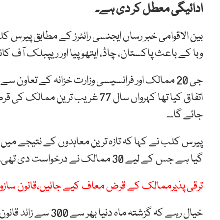
ادائیگی معطل کر دی ہے۔
وبا کے باعث پاکستان، چاڈ، ایتھوپیا اور ریپبلک آف ک
جی 20 ممالک اور فرانسیسی وزارت خزانہ کے تعاون 
اتفاق کیا تھا کہرواں سال 77 غریب 
جائے گا۔۔
گیا ہے جس کے لیے 30 ممالک نے درخواست دی تھی۔
ترقی پذیرممالک کے قرض معاف کیے جائیں،قانون سازوں 
خیال رہے کہ گزشتہ ماہ 