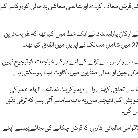
الک کے قرض معاف کرے اور عالمی معاشی بدحالی کو روکنے کے
ارکان پارلیمنٹ نے ایک خط میں کہا تھا کہ غریب ترین
س وائرس سے لڑنے کے لئے درکار اخراجات کو ترجیح نہیں
ی چین اور مالی منڈیوں میں رکاوٹ پیدا ہوسکتی ہے۔
ٹا سے تعلق رکھنے والے ڈیموکریٹ نمائندہ الہام عمر کی
تشویش کے نتیجے میں یہ بات سامنے آتی ہے کہ ترقی پذیر
یں گی۔
اقوامی مالیاتی اداروں کا قرض چکانے کی بجائے پیسے اپنے