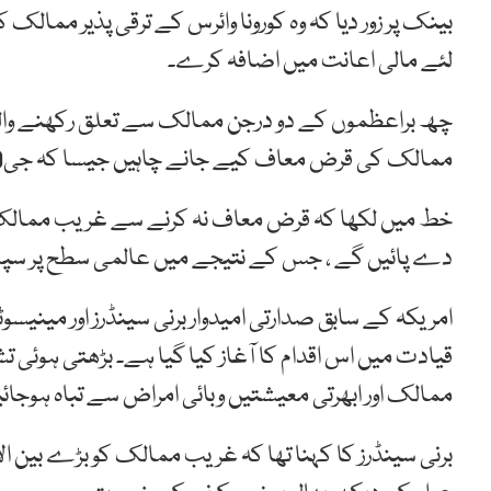
بینک پر زور دیا کہ وہ کورونا وائرس کے ترقی پذیر مم
لئے مالی اعانت میں اضافہ کرے۔
چھ براعظموں کے دو درجن ممالک سے تعلق رکھنے والے 
ممالک کی قرض معاف کیے جانے چاہیں جیسا کہ جی20 میں شامل ممالک نے اپریل میں اتفاق کیا تھا۔
خط میں لکھا کہ قرض معاف نہ کرنے سے غریب ممالک ا
دے پائیں گے ، جس کے نتیجے میں عالمی سطح پر سپلائ
امریکہ کے سابق صدارتی امیدوار برنی سینڈرز اور مینیسو
قیادت میں اس اقدام کا آغاز کیا گیا ہے۔ بڑھتی ہوئی 
ممالک اور ابھرتی معیشتیں وبائی امراض سے تباہ ہوجائ
برنی سینڈرز کا کہنا تھا کہ غریب ممالک کو بڑے بین ال