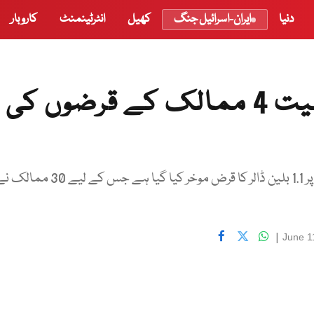
دنیا
ایران-اسرائیل جنگ
کھیل
انٹرٹینمنٹ
کاروبار
پیرس کلب نے پاکستان سمیت 4 ممالک کے قرضوں کی
تازہ ترین معاہدوں کے نتیجے میں 12 ممالک کے مجموعی طور پر 1.1 بلین ڈالر کا قرض موخر کیا گیا ہے جس کے لیے 30 
|
June 1