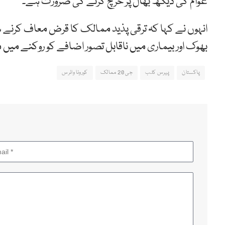
عوام کی دیکھ بھال پر خرچ کرنے کی ضرورت ہے۔
انہوں نے کہا کہ ترقی پذید ممالک کا قرض معاف کرنے سے 
بھوک اور بیماری میں ناقابل تصور اضافے کو روکنے میں 
پاکستان
پیرس کلب
جی 20 ممالک
کورونا وائرس