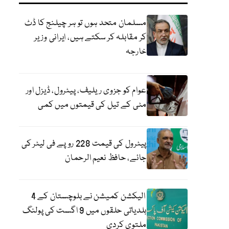
مسلمان متحد ہوں تو ہر چیلنج کا ڈٹ
کر مقابلہ کر سکتے ہیں، ایرانی وزیر
خارجہ
عوام کو جزوی ریلیف، پیٹرول، ڈیزل اور
مٹی کے تیل کی قیمتوں میں کمی
پیٹرول کی قیمت 228 روپے فی لیٹر کی
جائے، حافظ نعیم الرحمان
الیکشن کمیشن نے بلوچستان کے 4
بلدیاتی حلقوں میں 9 اگست کی پولنگ
ملتوی کردی