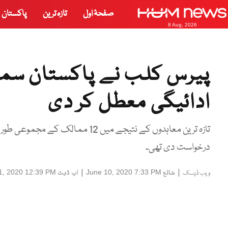
صفحۂ اول
تازہ ترین
پاکستان
8 Aug, 2026
ادائیگی معطل کر دی
درخواست دی تھی۔
|
شائع
|
اپ ڈیٹ
1, 2020 12:39 PM
June 10, 2020 7:33 PM
ویب ڈیسک