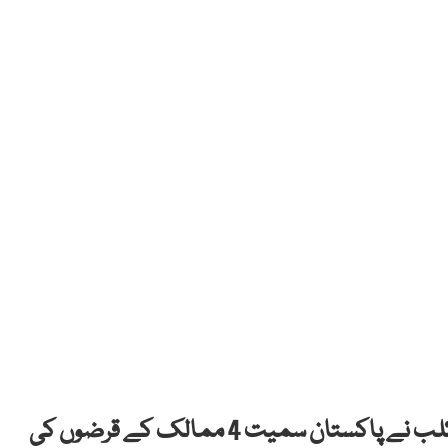
پریس: قرض دینے والے ممالک کے گروپ پیرس کلب نے پاکستان سمیت 4 ممالک کے قرضوں کی