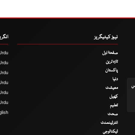
نیوز کیٹیگریز
انگر
صفحۂ اول
Urdu
تازہ ترین
Urdu
پاکستان
Urdu
دنیا
Urdu
اس
معیشت
Urdu
کھیل
Urdu
تعلیم
lish
صحت
انٹرٹینمنٹ
ٹیکنالوجی