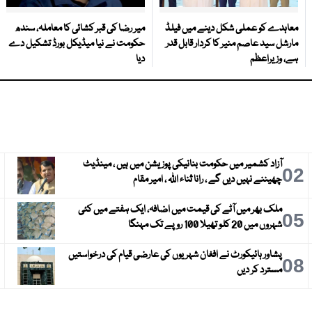
معاہدے کو عملی شکل دینے میں فیلڈ
میر رضا کی قبر کشائی کا معاملہ، سندھ
مارشل سید عاصم منیر کا کردار قابل قدر
حکومت نے نیا میڈیکل بورڈ تشکیل دے
ہے، وزیراعظم
دیا
آزاد کشمیر میں حکومت بنانیکی پوزیشن میں ہیں ، مینڈیٹ
3
02
چھیننے نہیں دیں گے ، رانا ثناء اللہ ، امیر مقام
ملک بھر میں آٹے کی قیمت میں اضافہ، ایک ہفتے میں کئی
6
05
شہروں میں 20 کلو تھیلا 100 روپے تک مہنگا
پشاور ہائیکورٹ نے افغان شہریوں کی عارضی قیام کی درخواستیں
9
08
مسترد کر دیں