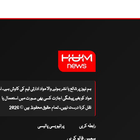
ہم نیوز پر شائع یا نشر ہونے والا مواد ادارتی ٹیم کی کاوش ہے۔ 
مواد کو بغیر پیشگی اجازت کسی بھی صورت میں استعمال یا
نقل کرنا درست نہیں۔ تمام حقوق محفوظ ہیں © 2026
رابطہ کریں
پرائیویسی پالیسی
ہمیں فالو کریں