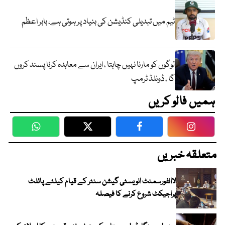
ٹیم میں تبدیلی کنڈیشن کی بنیاد پر ہوتی ہے، بابر اعظم
لوگوں کو مارنا نہیں چاہتا ، ایران سے معاہدہ کرنا پسند کروں
گا ، ڈونلڈ ٹرمپ
ہمیں فالو کریں
WhatsApp
Twitter
Facebook
Faceboo
متعلقہ خبریں
لاانفورسمنٹ انویسٹی گیشن سنٹر کے قیام کیلئے پائلٹ
پراجیکٹ شروع کرنے کا فیصلہ