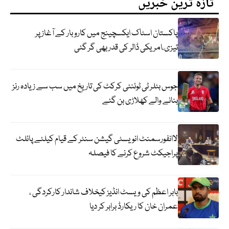
تازہ ترین خبریں
پاکستان اسٹاک ایکسچینج میں کاروبار کے آغاز پر
تیزی،امریکی ڈالر کی قدر بھی گر گئی
جوس بٹلر ٹی ٹوئنٹی کرکٹ کی تاریخ میں سب سے زیادہ رنز
بنانے والے کھلاڑی بن گئے
لاانفورسمنٹ انویسٹی گیشن سنٹر کے قیام کیلئے پائلٹ
پراجیکٹ شروع کرنے کا فیصلہ
بابر اعظم کی ویسٹ انڈیز کیخلاف شاندار کارکردگی ،
عمران خان کا ریکارڈ برابر کر دیا