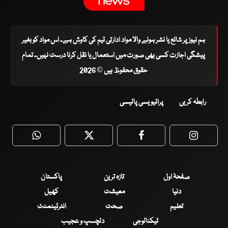
ہم نیوز پر شائع یا نشر ہونے والا مواد ادارتی ٹیم کی کاوش ہے۔ اس مواد کو بغیر
پیشگی اجازت کسی بھی صورت میں استعمال یا نقل کرنا درست نہیں۔ تمام
حقوق محفوظ ہیں © 2026
رابطہ کریں
پرائیویسی پالیسی
WhatsApp
Twitter
Facebook
Faceboo
صفحۂ اول
تازہ ترین
پاکستان
دنیا
معیشت
کھیل
تعلیم
صحت
انٹرٹینمنٹ
ٹیکنالوجی
دلچسپ و عجیب