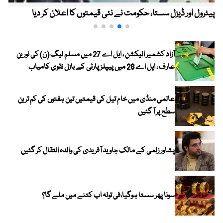
پیٹرول اور ڈیزل سستا، حکومت نے نئی قیمتوں کا اعلان کر دیا
آزاد کشمیر الیکشن ، ایل اے 27 میں مسلم لیگ (ن) کی نورین
عارف ، ایل اے 28 میں پیپلز پارٹی کے بازل نقوی کامیاب
عالمی منڈی میں خام تیل کی قیمتیں تین ہفتوں کی کم ترین
سطح پر آ گئیں
پشاور زلمی کے مالک جاوید آفریدی کی والدہ انتقال کر گئیں
سونا پھر سستا ہوگیا،فی تولہ اب کتنے میں ملے گا؟