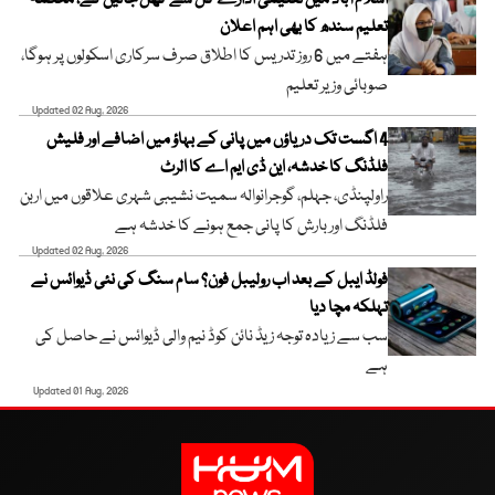
اسلام آباد میں تعلیمی ادارے کل سے کھل جائیں گے، محکمہ
تعلیم سندھ کا بھی اہم اعلان
ہفتے میں 6 روز تدریس کا اطلاق صرف سرکاری اسکولوں پر ہوگا،
صوبائی وزیر تعلیم
Updated 02 Aug, 2026
4 اگست تک دریاؤں میں پانی کے بہاؤ میں اضافے اور فلیش
فلڈنگ کا خدشہ، این ڈی ایم اے کا الرٹ
راولپنڈی، جہلم، گوجرانوالہ سمیت نشیبی شہری علاقوں میں اربن
فلڈنگ اور بارش کا پانی جمع ہونے کا خدشہ ہے
Updated 02 Aug, 2026
فولڈ ایبل کے بعد اب رولیبل فون؟ سام سنگ کی نئی ڈیوائس نے
تہلکہ مچا دیا
سب سے زیادہ توجہ زیڈ نائن کوڈ نیم والی ڈیوائس نے حاصل کی
ہے
Updated 01 Aug, 2026