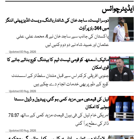
ایڈیٹرچوائس
دوسرا ٹیسٹ، ساجد خان کی شاندار بالنگ، ویسٹ انڈیز پہلی اننگز
میں 344 رنز پر آؤٹ
پاکستان کی جانب سے ساجد خان نے 4، محمد علی، علی
عثمان اور عبید شاہ نے دو دو وکٹیں لیں
Updated 03 Aug, 2026
مائیک اسمتھ کو قومی ٹیسٹ ٹیم کا بیٹنگ کوچ بنائے جانے کا
قوی امکان
جنوبی افریقی کرکٹر اس سے قبل ملتان سلطانز کے اسسٹنٹ
کوچ کے طور پر بھی خدمات انجام دے چکے ہیں
Updated 03 Aug, 2026
تیل کی قیمتوں میں مزید کمی ہو گئی، پیٹرول و ڈیزل سستا
ہونے کا امکان
امریکی خام تیل کی فی بیرل قیمت مزید کمی کے ساتھ 78.97
ڈالر کی سطح پر آ گئی
Updated 03 Aug, 2026