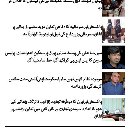
پیٹرول مہنگا، ڈیزل سستا، حکومت نے نئی قیمتوں کا اعلان کر
دیا
پاکستان اور صومالیہ کا دفاعی تعاون مزید مضبوط بنانے پر
اتفاق، صومالی وزیر دفاع کی نیول اور ایئرہیڈ کوارٹرز آمد
میر رضا علی کی پوسٹ مارٹم رپورٹ پر سنگین اعتراضات، پولیس
سرجن کا ایس ایس پی کو لکھا گیا خط سامنے آ گیا
موجودہ نظام کہیں نہیں جا رہا، حکومت اپنی آئینی مدت مکمل
کرے گی، وزیر داخلہ
پاکستان اور ایران کا دوطرفہ تجارت 10 ارب ڈالر تک بڑھانے کے
عزم کا اعادہ، سرحدی تجارت اور کان کنی میں تعاون بڑھانے پر
اتفاق