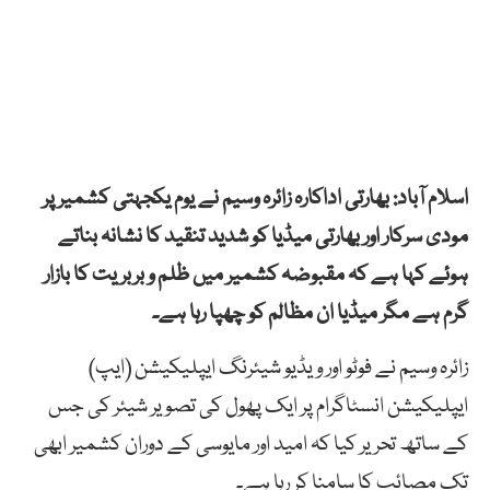
اسلام آباد: بھارتی اداکارہ زائرہ وسیم نے یوم یکجہتی کشمیر پر
مودی سرکار اور بھارتی میڈیا کو شدید تنقید کا نشانہ بناتے
ہوئے کہا ہے کہ مقبوضہ کشمیر میں ظلم و بربریت کا بازار
گرم ہے مگر میڈیا ان مظالم کو چھپا رہا ہے۔
زائرہ وسیم نے فوٹو اور ویڈیو شیئرنگ ایپلیکیشن (ایپ)
ایپلیکیشن انسٹاگرام پر ایک پھول کی تصویر شیئر کی جس
کے ساتھ تحریر کیا کہ امید اور مایوسی کے دوران کشمیر ابھی
تک مصائب کا سامنا کر رہا ہے۔