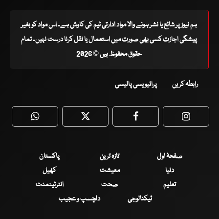
ہم نیوز پر شائع یا نشر ہونے والا مواد ادارتی ٹیم کی کاوش ہے۔ اس مواد کو بغیر
پیشگی اجازت کسی بھی صورت میں استعمال یا نقل کرنا درست نہیں۔ تمام
حقوق محفوظ ہیں © 2026
رابطہ کریں
پرائیویسی پالیسی
WhatsApp
Twitter
Facebook
Faceboo
صفحۂ اول
تازہ ترین
پاکستان
دنیا
معیشت
کھیل
تعلیم
صحت
انٹرٹینمنٹ
ٹیکنالوجی
دلچسپ و عجیب