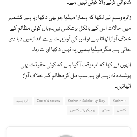
شنوائی کرنے والا کوئی نہیں ہے۔
زائرہ وسیم نے لکھا کہ ہمارا میڈیا جو بھی دکھا رہا ہے کشمیر
میں حالات اس کے بالکل برعکس ہیں۔ وہاں کوئی مظالم کے
خلاف آواز اٹھاتا ہے تو اس کی آواز بہت برے انداز میں دبا دی
جاتی ہے مگر میڈیا ہمیں یہ نہیں دکھا اور بتا رہا۔
انہوں نے کہا کہ اب وقت آگیا ہے کہ کوئی حقیقت بھی
پوشیدہ نہ رہے اور ہم سب مل کر مظالم کے خلاف آواز
اٹھائیں۔
Kashmir
Kashmir Solidarity Day
Zaira Waseem
زائرہ وسیم
کشمیر
مودی
یوم یکجہتی کشمیر