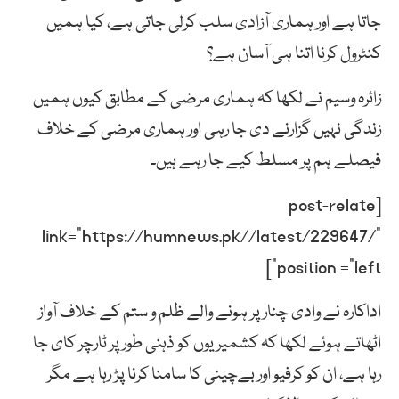
جاتا ہے اور ہماری آزادی سلب کرلی جاتی ہے، کیا ہمیں
کنٹرول کرنا اتنا ہی آسان ہے؟
زائرہ وسیم نے لکھا کہ ہماری مرضی کے مطابق کیوں ہمیں
زندگی نہیں گزارنے دی جا رہی اور ہماری مرضی کے خلاف
فیصلے ہم پر مسلط کیے جا رہے ہیں۔
[post-relate
link=”https://humnews.pk//latest/229647/”
position =”left”]
اداکارہ نے وادی چنار پر ہونے والے ظلم و ستم کے خلاف آواز
اٹھاتے ہوئے لکھا کہ کشمیریوں کو ذہنی طور پر ٹارچر کای جا
رہا ہے، ان کو کرفیو اور بےچینی کا سامنا کرنا پڑ رہا ہے مگر