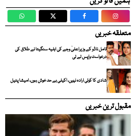
ہمیں فالو کریں
WhatsApp
Twitter
Facebook
Faceboo
متعلقہ خبریں
تامل ناڈو کے وزیراعلیٰ وجے کی اہلیہ سنگیتا نے طلاق کی
درخواست واپس لے لی
شادی کا کوئی ارادہ نہیں، اکیلی بے حد خوش ہوں، امیشا پٹیل
مقبول ترین خبریں