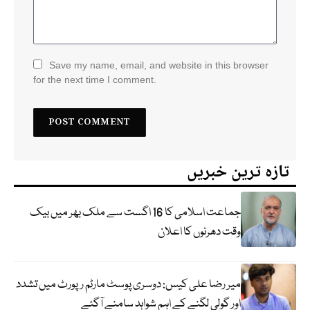
Save my name, email, and website in this browser
for the next time I comment.
تازہ ترین خبریں
جماعت اسلامی کا 16 اگست سے ملک بھر میں بیک
وقت دھرنوں کا اعلان
میر رضا علی کیس: دوسری پوسٹ مارٹم رپورٹ میں تشدد
اور گولی لگنے کے اہم شواہد سامنے آگئے