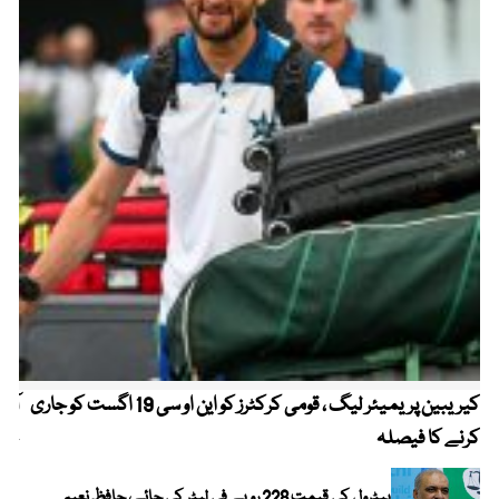
کیریبین پریمیئر لیگ ، قومی کرکٹرز کو این او سی 19 اگست کو جاری
آز
کرنے کا فیصلہ
چھی
پیٹرول کی قیمت 228 روپے فی لیٹر کی جائے، حافظ نعیم