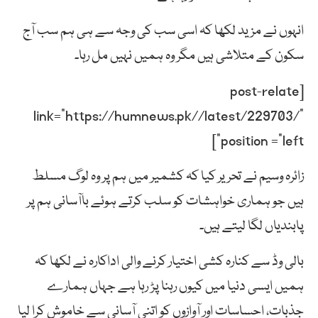
انہوں نے مزید لکھا کہ اسی سب کی وجہ سے ہی ہم سب آج
سکون کے متلاشی ہیں مگر وہ ہمیں نہیں مل رہا۔
[post-relate
link=”https://humnews.pk//latest/229703/”
position =”left”]
زائرہ وسیم نے تحریر کیا کہ کشمیر میں ہم پر وہ لوگ مسلط
ہیں جو ہماری خواہشات کو سلب کرتے ہوئے باآسانی ہم پر
پابندیاں لگا لیتے ہیں۔
بالی وڈ سے کنارہ کشی اختیار کرنے والی اداکارہ نے لکھا کہ
ہمیں ایسی دنیا میں کیوں رہنا پڑ رہا ہے جہاں ہمارے
جذبات، احساسات اور آوازوں کو اتنی آسانی سے خاموش کرا لیا