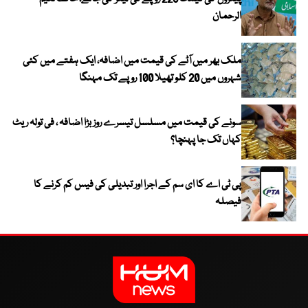
الرحمان
ملک بھر میں آٹے کی قیمت میں اضافہ، ایک ہفتے میں کئی
شہروں میں 20 کلو تھیلا 100 روپے تک مہنگا
سونے کی قیمت میں مسلسل تیسرے روز بڑا اضافہ ، فی تولہ ریٹ
کہاں تک جا پہنچا؟
پی ٹی اے کا ای سم کے اجرا اور تبدیلی کی فیس کم کرنے کا
فیصلہ