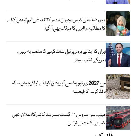
میر رضا علی کیس، جبران ناصر کا تفتیشی ٹیم تبدیل کرنے
کا مطالبہ، والدین کا موقف بھی آ گیا
ایران کا آبنائے ہرمز پر ٹول عائد کرنے کا منصوبہ نہیں،
امریکی نائب صدر
حج 2027: پرائیویٹ حج آپریشن کیلئے نیا ڈیجیٹل نظام
نافذ کرنے کا فیصلہ
میٹرو بس سروس 11 اگست سے بند کرنے کا اعلان، نجی
کمپنی کا حتمی نوٹس