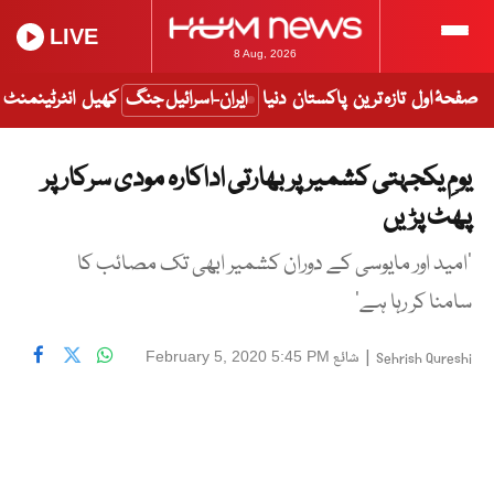
LIVE
8 Aug, 2026
صفحۂ اول
تازہ ترین
پاکستان
دنیا
ایران-اسرائیل جنگ
کھیل
انٹرٹینمنٹ
یومِ یکجہتی کشمیر پر بھارتی اداکارہ مودی سرکار پر
پھٹ پڑیں
‘امید اور مایوسی کے دوران کشمیر ابھی تک مصائب کا
سامنا کر رہا ہے‘
|
شائع
February 5, 2020 5:45 PM
Sehrish Qureshi