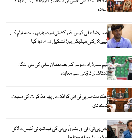
ملاقات، دفاعی تعاون اور استعدادِ کار بڑھانے کے عزم کا
اعادہ
میر رضا علی کیس، قبر کشائی اور دوبارہ پوسٹ مارٹم کے
لیے 8 رکنی میڈیکل بورڈ تشکیل دے دیا گیا
ٹیم سے ڈراپ ہونے کے بعد نعمان علی کی نئی اننگز،
لنکاشائر کاؤنٹی سے معاہدہ
حکومت نے پی ٹی آئی کو ایک بارپھر مذاکرات کی دعوت
دے دی
بانی پی ٹی آئی اور بشریٰ بی بی کی قیدِ تنہائی کیس، دلائل
مکمل، فیصلہ محفوظ