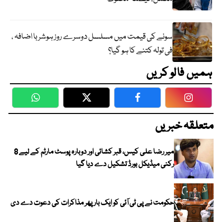
سونے کی قیمت میں مسلسل دوسرے روز ہوشربا اضافہ ،
فی تولہ کتنے کا ہو گیا؟
ہمیں فالو کریں
WhatsApp
Twitter
Facebook
Faceboo
متعلقہ خبریں
میر رضا علی کیس، قبر کشائی اور دوبارہ پوسٹ مارٹم کے لیے 8
رکنی میڈیکل بورڈ تشکیل دے دیا گیا
حکومت نے پی ٹی آئی کو ایک بارپھر مذاکرات کی دعوت دے دی