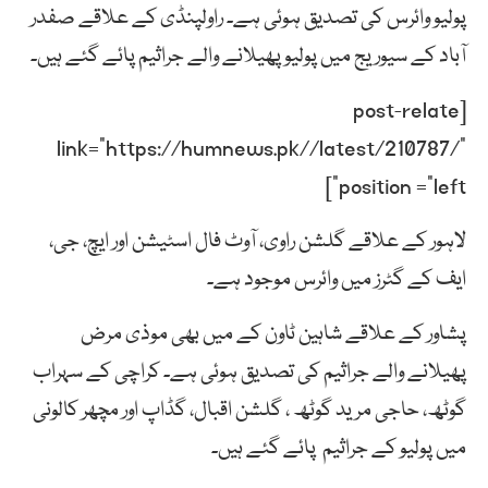
پولیو وائرس کی تصدیق ہوئی ہے۔ راولپنڈی کے علاقے صفدر
آباد کے سیوریج میں پولیو پھیلانے والے جراثیم پائے گئے ہیں۔
[post-relate
link=”https://humnews.pk//latest/210787/”
position =”left”]
لاہور کے علاقے گلشن راوی، آوٹ فال اسٹیشن اور ایچ، جی،
ایف کے گٹرز میں وائرس موجود ہے۔
پشاور کے علاقے شاہین ٹاون کے میں بھی موذی مرض
پھیلانے والے جراثیم کی تصدیق ہوئی ہے۔ کراچی کے سہراب
گوٹھ، حاجی مرید گوٹھ ، گلشن اقبال، گڈاپ اور مچھر کالونی
میں پولیو کے جراثیم پائے گئے ہیں۔