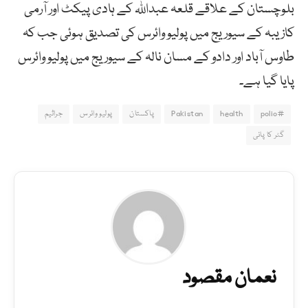
بلوچستان کے علاقے قلعہ عبداللہ کے ہادی پیکٹ اور آرمی
کازیبہ کے سیوریج میں پولیو وائرس کی تصدیق ہوئی جب کہ
طاوس آباد اور دادو کے مسان نالہ کے سیوریج میں پولیو وائرس
پایا گیا ہے۔
#polio
health
Pakistan
پاکستان
پولیو وائرس
جراثیم
گٹر کا پانی
نعمان مقصود