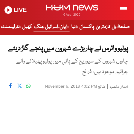
LIVE
6 Aug, 2026
صفحۂ اول
تازہ ترین
پاکستان
دنیا
ایران-اسرائیل جنگ
کھیل
انٹرٹینمنٹ
پولیو وائرس نے چار بڑے شہروں میں پنجے گاڑ دیئے
چاروں شہروں کے سیوریج کے پانی میں پولیو پھیلانے والے
جراثیم موجود ہیں، ذرائع
|
شائع
November 6, 2019 4:02 PM
نعمان مقصود