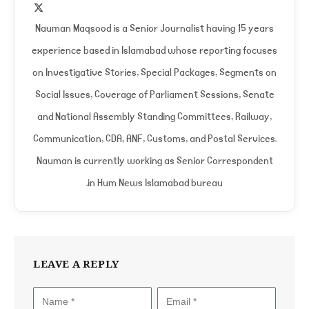
X
(Twitter)
Nauman Maqsood is a Senior Journalist having 15 years
experience based in Islamabad whose reporting focuses
on Investigative Stories, Special Packages, Segments on
Social Issues, Coverage of Parliament Sessions, Senate
and National Assembly Standing Committees, Railway,
Communication, CDA, ANF, Customs, and Postal Services.
Nauman is currently working as Senior Correspondent
in Hum News Islamabad bureau.
LEAVE A REPLY