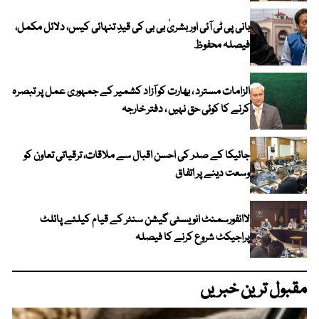
بانی پی ٹی آئی اور بشریٰ بی بی کی قیدِ تنہائی کیس، دلائل مکمل،
فیصلہ محفوظ
الزامات مسترد ، بھارت کو آزاد کشمیر کے جمہوری عمل پر تبصرہ
کرنے کا کوئی حق نہیں ، دفتر خارجہ
جائیکا کے صدر کی احسن اقبال سے ملاقات، ترقیاتی تعاون کو
وسعت دینے پر اتفاق
لاانفورسمنٹ انویسٹی گیشن سنٹر کے قیام کیلئے پائلٹ
پراجیکٹ شروع کرنے کا فیصلہ
مقبول ترین خبریں