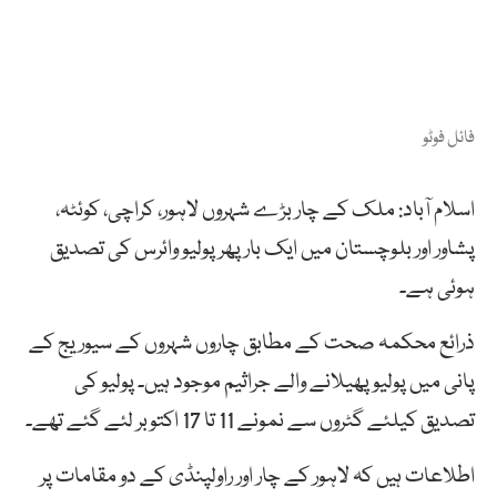
فائل فوٹو
اسلام آباد: ملک کے چار بڑے شہروں لاہور، کراچی، کوئٹہ،
پشاور اور بلوچستان میں ایک بار پھر پولیو وائرس کی تصدیق
ہوئی ہے۔
ذرائع محکمہ صحت کے مطابق چاروں شہروں کے سیوریج کے
پانی میں پولیو پھیلانے والے جراثیم موجود ہیں۔ پولیو کی
تصدیق کیلئے گٹروں سے نمونے 11 تا 17 اکتوبر لئے گئے تھے۔
اطلاعات ہیں کہ لاہور کے چار اور راولپنڈی کے دو مقامات پر