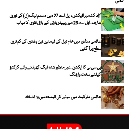
کمی
آزاد کشمیر الیکشن ، ایل اے 27 میں مسلم لیگ (ن) کی نورین
عارف ، ایل اے 28 میں پیپلز پارٹی کے بازل نقوی کامیاب
عالمی منڈی میں خام تیل کی قیمتیں تین ہفتوں کی کم ترین
سطح پر آ گئیں
پی سی بی کا ایکشن، غیر منظور شدہ لیگ کھیلنے والے کرکٹرز
کیلئے سخت وارننگ
عالمی مارکیٹ میں سونے کی قیمت میں بڑا اضافہ