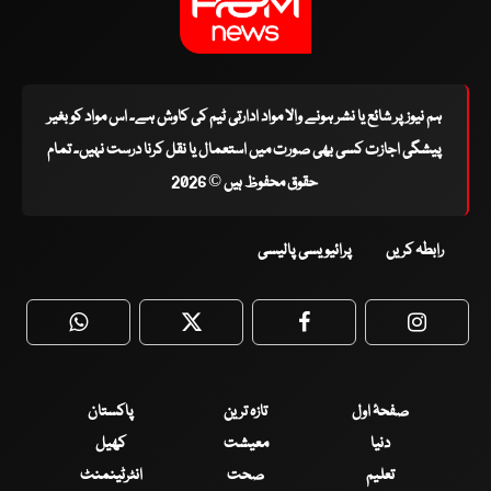
ہم نیوز پر شائع یا نشر ہونے والا مواد ادارتی ٹیم کی کاوش ہے۔ اس مواد کو بغیر
پیشگی اجازت کسی بھی صورت میں استعمال یا نقل کرنا درست نہیں۔ تمام
حقوق محفوظ ہیں © 2026
رابطہ کریں
پرائیویسی پالیسی
WhatsApp
Twitter
Facebook
Faceboo
صفحۂ اول
تازہ ترین
پاکستان
دنیا
معیشت
کھیل
تعلیم
صحت
انٹرٹینمنٹ