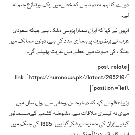
دورے کا اہم مقصد ہے کہ خطےمیں ایک اورتنازع جنم نہ
لے۔
انہوں نے کہا کہ ایران ہمارا پڑوسی ملک ہے جبکہ سعودی
عرب نے ہرضرورت پر ہماری مدد کی ہے، دونوں ممالک میں
جنگ کی صورت میں خطے میں غربت پھیلے گی۔
[post-relate
link=”https://humnews.pk//latest/205210/”
position =”left”]
وزیراعظم نے کہا کہ صدرحسن روحانی سے رواں سال میں
میری یہ تیسری ملاقات ہے، مقبوضہ کشمیر کےمسلمانوں
کیلیےایران کی حمایت پرشکر گزارہیں۔ 1965 کی جنگ میں
ایران کا ساتھ دینا آج تک یاد ہے۔