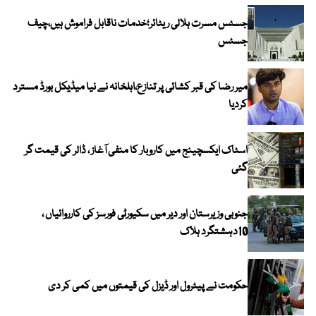
جسٹس مسرت ہلالی ریٹائر؛خدمات ناقابل فراموش ہیں،چیف
جسٹس
میر رضا کی قبر کشائی پر تنازع،اہلخانہ نے نیا میڈیکل بورڈ مسترد
کردیا
اسٹاک ایکسچینج میں کاروبار کا منفی آغاز ، ڈالر کی قیمت گر
گئی
جنوبی وزیرستان اور دیر میں سکیورٹی فورسز کی کارروائیاں ،
10دہشتگرد ہلاک
حکومت نے پیٹرول اور ڈیزل کی قیمتوں میں کمی کر دی