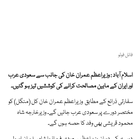
فائل فوٹو
اسلام آباد : وزیراعظم عمران خان کی جانب سے سعودی عرب
اور ایران کے مابین مصالحت کرانے کی کوششیں تیز ہو گئیں۔
سفارتی ذرائع کے مطابق وزیراعظم عمران خان کل (منگل) کو
مختصر دورے پر سعودی عرب جائیں گے۔ وزیرخارجہ شاہ
محمود قریشی بھی وفد کا حصہ ہوں گے۔
دورے کے دوران وزیراعظم سعودی فرمانروا شاہ سلمان اور ولی