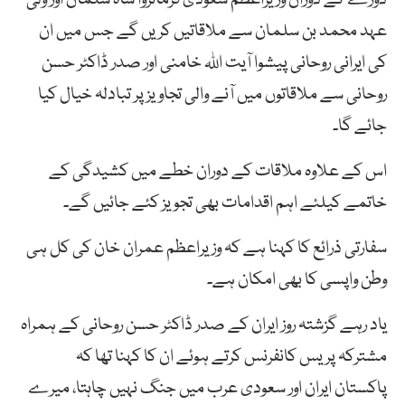
عہد محمد بن سلمان سے ملاقاتیں کریں گے جس میں ان
کی ایرانی روحانی پیشوا آیت اللہ خامنی اور صدر ڈاکٹر حسن
روحانی سے ملاقاتوں میں آنے والی تجاویز پر تبادلہ خیال کیا
جائے گا۔
اس کے علاوہ ملاقات کے دوران خطے میں کشیدگی کے
خاتمے کیلئے اہم اقدامات بھی تجویز کئے جائیں گے۔
سفارتی ذرائع کا کہنا ہے کہ وزیراعظم عمران خان کی کل ہی
وطن واپسی کا بھی امکان ہے۔
یاد رہے گزشتہ روز ایران کے صدر ڈاکٹر حسن روحانی کے ہمراہ
مشترکہ پریس کانفرنس کرتے ہوئے ان کا کہنا تھا کہ
پاکستان ایران اور سعودی عرب میں جنگ نہیں چاہتا، میرے