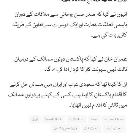
انہوں نے کہا کہ صدر حسن روحانی سے ملاقات کے دوران
باہمی تعلقات،تجارت اورایک دوسرے سےتعاون کےطریقہ
کارپر بات کی ہے۔
عمران خان نے کہا کہ پاکستان دونوں ممالک کے درمیان
ثالث نہیں سہولت کار کا کردار ادا کرے گا۔
ان کا کہنا تھا کہ سعودی عرب اور ایران میں مسائل حل کرنے
کا اقدام پاکستان کا اپنا ہے، کسی کے کہنے پر دونوں ممالک
میں ثالثی کا اقدام نہیں اٹھایا۔
Imran khan
Iran
Pakistan
Saudi Arab
ایران
سعودی عرب
عمران خان
وزیراعظم پاکستان