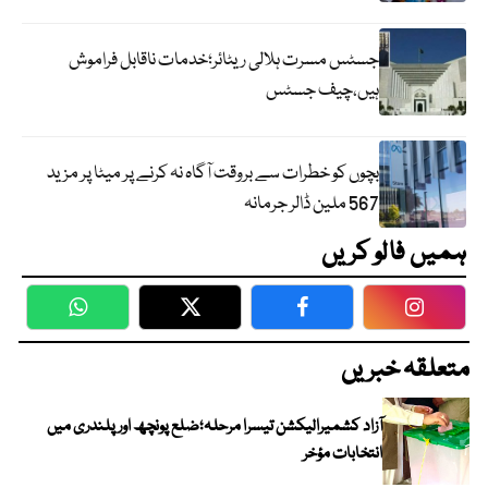
جسٹس مسرت ہلالی ریٹائر؛خدمات ناقابل فراموش
ہیں،چیف جسٹس
بچوں کو خطرات سے بروقت آگاہ نہ کرنے پر میٹا پر مزید
567 ملین ڈالر جرمانہ
ہمیں فالو کریں
WhatsApp
Twitter
Facebook
Faceboo
متعلقہ خبریں
آزاد کشمیرالیکشن تیسرا مرحلہ؛ضلع پونچھ اور پلندری میں
انتخابات مؤخر