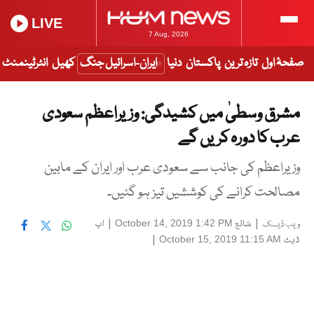
LIVE
7 Aug, 2026
صفحۂ اول
تازہ ترین
پاکستان
دنیا
ایران-اسرائیل جنگ
کھیل
انٹرٹینمنٹ
مشرق وسطیٰ میں کشیدگی: وزیراعظم سعودی
عرب کا دورہ کریں گے
وزیراعظم کی جانب سے سعودی عرب اور ایران کے مابین
مصالحت کرانے کی کوششیں تیز ہو گئیں۔
|
شائع
|
اپ
October 14, 2019 1:42 PM
ویب ڈیسک
ڈیٹ
|
October 15, 2019 11:15 AM