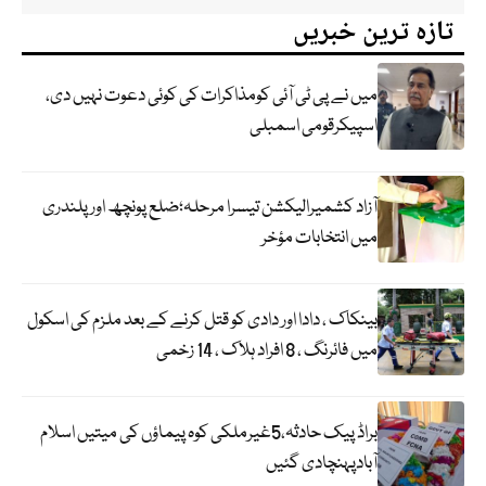
تازہ ترین خبریں
میں نے پی ٹی آئی کومذاکرات کی کوئی دعوت نہیں دی،
اسپیکرقومی اسمبلی
آزاد کشمیرالیکشن تیسرا مرحلہ؛ضلع پونچھ اور پلندری
میں انتخابات مؤخر
بینکاک ، دادا اور دادی کو قتل کرنے کے بعد ملزم کی اسکول
میں فائرنگ ، 8 افراد ہلاک ، 14 زخمی
براڈ پیک حادثہ،5غیرملکی کوہ پیماؤں کی میتیں اسلام
آبادپہنچادی گئیں