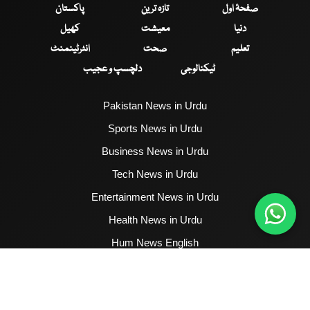
صفحۂ اول
تازہ ترین
پاکستان
دنیا
معیشت
کھیل
تعلیم
صحت
انٹرٹینمنٹ
ٹیکنالوجی
دلچسپ و عجیب
Pakistan News in Urdu
Sports News in Urdu
Business News in Urdu
Tech News in Urdu
Entertainment News in Urdu
Health News in Urdu
Hum News English