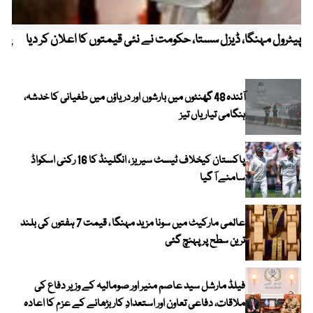
پیٹرول مہنگا، ڈیزل سستا، حکومت نے نئی قیمتوں کا اعلان کر دیا
پنج
آئندہ 48 گھنٹوں میں بارشوں اور دریاؤں میں طغیانی کا خدشہ،
ہنگامی تیاریاں تیز
پاکستان کیخلاف ٹیسٹ سیریز ، انگلینڈ کا 16 رکنی اسکواڈ
سامنے آ گیا
عالمی مارکیٹ میں سونا مزید مہنگا ، قیمت 7 ہفتوں کی بلند
ترین سطح پر پہنچ گئی
فیلڈ مارشل سید عاصم منیر اور صومالیہ کے وزیر دفاع کی
ملاقات، دفاعی تعاون اور استعدادِ کار بڑھانے کے عزم کا اعادہ