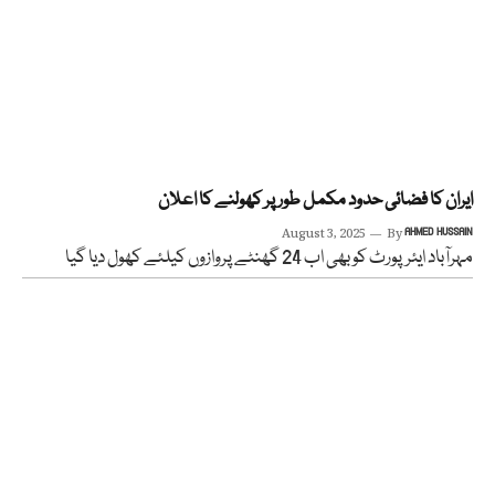
ایران کا فضائی حدود مکمل طور پر کھولنے کا اعلان
August 3, 2025
By
AHMED HUSSAIN
مہرآباد ایئرپورٹ کو بھی اب 24 گھنٹے پروازوں کیلئے کھول دیا گیا