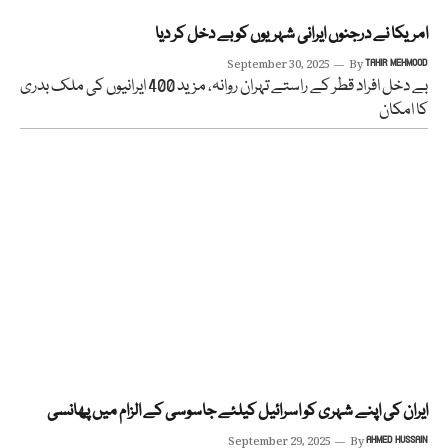
امریکا نے درجنوں ایرانی شہریوں کو بے دخل کر دیا
September 30, 2025
By
TAHIR MEHMOOD
بے دخل افراد قطر کے راستے تہران روانہ، مزید 400 ایرانیوں کی ملک بدری
کا امکان
ایران کی اپنے شہری کو اسرائیل کیلئے جاسوسی کے الزام میں پھانسی
September 29, 2025
By
AHMED HUSSAIN