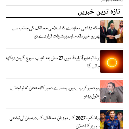
دستخط ہوئے
تازہ ترین خبریں
مکہ دفاعی معاہدے کا اسلامی ممالک کی جانب سے
بھرپور خیرمقدم، اہم پیشرفت قرار دے دیا
برطانیہ اور آئرلینڈ میں 27 سال بعد نایاب سورج گرہن دیکھا
جائے گا
ہم صبر کر رہے ہیں، ہمارے صبر کا امتحان نہ لیا جائے،
بلاول بھٹو
ورلڈ کپ 2027 کے میزبان ممالک کے درمیان ٹی ٹوئنٹی
سیریز کا اعلان