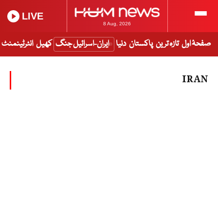
LIVE
8 Aug, 2026
صفحۂ اول
تازہ ترین
پاکستان
دنیا
ایران-اسرائیل جنگ
کھیل
انٹرٹینمنٹ
IRAN