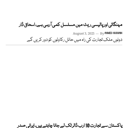
مہنگائی اور پالیسی ریٹ میں مسلسل کمی آرہی ہے، اسحاق ڈار
August 3, 2025
By
AHMED HUSSAIN
دونوں ملک تجارت کی راہ میں حائل رکاوٹوں کو دور کریں گے
پاکستان سے تجارت 10 ارب ڈالر تک لے جانا چاہتے ہیں، ایرانی صدر