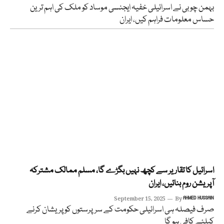
بہمن چوبی نے اسرائیلی خفیہ ایجنسی موساد کو ملک کی اہم ترین
حساس معلومات فراہم کیں، ایران
اسرائیل کا تقاریر سے کچھ نہیں بگڑے گا، مسلم ممالک مشترکہ
آپریشن روم بنائیں، ایران
September 15, 2025
By
AHMED HUSSAIN
صرف فیصلہ ہی اسرائیلی حکومت کے سرپرستوں کو پریشان کرنے
کیلئے کافی ہو گا