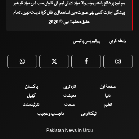
ہم نیوز پر شائع یا نشر ہونے والا مواد ادارتی ٹیم کی کاوش ہے۔ اس مواد کو بغیر
پیشگی اجازت کسی بھی صورت میں استعمال یا نقل کرنا درست نہیں۔ تمام
حقوق محفوظ ہیں © 2026
رابطہ کریں
پرائیویسی پالیسی
WhatsApp
Twitter
Facebook
Faceboo
صفحۂ اول
تازہ ترین
پاکستان
دنیا
معیشت
کھیل
تعلیم
صحت
انٹرٹینمنٹ
ٹیکنالوجی
دلچسپ و عجیب
Pakistan News in Urdu