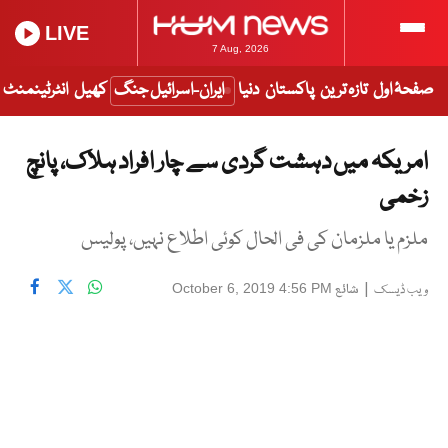
LIVE
7 Aug, 2026
صفحۂ اول
تازہ ترین
پاکستان
دنیا
ایران-اسرائیل جنگ
کھیل
انٹرٹینمنٹ
امریکہ میں دہشت گردی سے چار افراد ہلاک، پانچ
زخمی
ملزم یا ملزمان کی فی الحال کوئی اطلاع نہیں، پولیس
|
شائع
October 6, 2019 4:56 PM
ویب ڈیسک