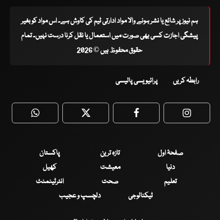
ہم نیوز پر شائع یا نشر ہونے والا مواد ادارتی ٹیم کی کاوش ہے۔ اس مواد کو بغیر
پیشگی اجازت کسی بھی صورت میں استعمال یا نقل کرنا درست نہیں۔ تمام
حقوق محفوظ ہیں © 2026
رابطہ کریں
پرائیویسی پالیسی
WhatsApp
Twitter
Facebook
Faceboo
صفحۂ اول
تازہ ترین
پاکستان
دنیا
معیشت
کھیل
تعلیم
صحت
انٹرٹینمنٹ
ٹیکنالوجی
دلچسپ و عجیب