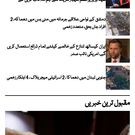
عہد اور وزیراعظم شہباز شریف سے اہم ملاقات کریں گے
دمشق کے نواحی علاقے جرمانہ میں منی بس میں دھماکہ، 2
افراد جاں بحق، متعدد زخمی
ایران کیساتھ تنازع کے خاتمے کیلئے تمام ذرائع استعمال کریں
گے، امریکی نائب صدر
جنوبی لبنان میں دھماکا ، 2 اسرائیلی میجر ہلاک ، 4 اہلکار زخمی
مقبول ترین خبریں