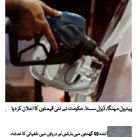
پیٹرول مہنگا، ڈیزل سستا، حکومت نے نئی قیمتوں کا اعلان کر دیا
پنج
آئندہ 48 گھنٹوں میں بارشوں اور دریاؤں میں طغیانی کا خدشہ،