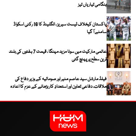
ہنگامی تیاریاں تیز
پاکستان کیخلاف ٹیسٹ سیریز ، انگلینڈ کا 16 رکنی اسکواڈ
سامنے آ گیا
عالمی مارکیٹ میں سونا مزید مہنگا ، قیمت 7 ہفتوں کی بلند
ترین سطح پر پہنچ گئی
فیلڈ مارشل سید عاصم منیر اور صومالیہ کے وزیر دفاع کی
ملاقات، دفاعی تعاون اور استعدادِ کار بڑھانے کے عزم کا اعادہ