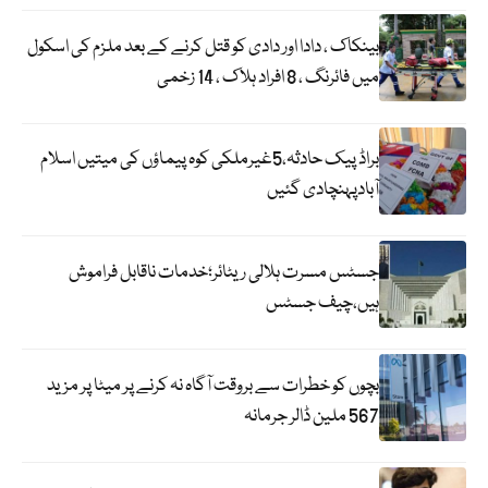
بینکاک ، دادا اور دادی کو قتل کرنے کے بعد ملزم کی اسکول
میں فائرنگ ، 8 افراد ہلاک ، 14 زخمی
براڈ پیک حادثہ،5غیرملکی کوہ پیماؤں کی میتیں اسلام
آبادپہنچادی گئیں
جسٹس مسرت ہلالی ریٹائر؛خدمات ناقابل فراموش
ہیں،چیف جسٹس
بچوں کو خطرات سے بروقت آگاہ نہ کرنے پر میٹا پر مزید
567 ملین ڈالر جرمانہ