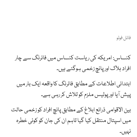
فائل فوٹو
کنساس: امریکہ کی ریاست کنساس میں فائرنگ سے چار
افراد ہلاک اور پانچ زخمی ہوگئے ہیں۔
ابتدائی اطلاعات کے مطابق فائرنگ کا واقعہ ایک بار میں
پیش آیا اور پولیس ملزم کو تلاش کر رہی ہے۔
بین الاقوامی ذرائع ابلاغ کے مطابق پانچ افراد کو زخمی حالت
میں اسپتال منتقل کیا گیا تاہم ان کی جان کو کوئی خطرہ
نہیں۔