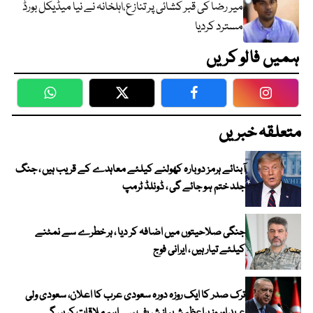
میر رضا کی قبر کشائی پر تنازع،اہلخانہ نے نیا میڈیکل بورڈ
مسترد کردیا
ہمیں فالو کریں
WhatsApp
Twitter
Facebook
Faceboo
متعلقہ خبریں
آبنائے ہرمز دوبارہ کھولنے کیلئے معاہدے کے قریب ہیں ، جنگ
جلد ختم ہو جائے گی ، ڈونلڈ ٹرمپ
جنگی صلاحیتوں میں اضافہ کر دیا ، ہر خطرے سے نمٹنے
کیلئے تیار ہیں ، ایرانی فوج
ترک صدر کا ایک روزہ دورہ سعودی عرب کا اعلان، سعودی ولی