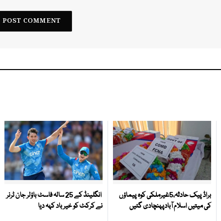
براڈ پیک حادثہ،5غیرملکی کوہ پیماؤں
انگلینڈ کے 25 سالہ فاسٹ باؤلر جان ٹرنر
کی میتیں اسلام آبادپہنچادی گئیں
نے کرکٹ کو خیر باد کہہ دیا