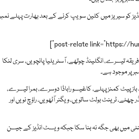
ز کو سیریز میں کلین سویپ کرنے کے بعد بھارت پہلے نمبر
ریقہ تیسرے، انگلینڈ چوتھے، آسٹریلیا پانچویں، سری لنکا
د باز پیٹ کمنز پہلے، کاغیسو راباڈا دوسرے، بمرا تیسرے،
چھٹے، ٹرینٹ بولٹ ساتویں، ویگنر آٹھویں، راؤچ نویں اور
ینٹی میں بھی جگہ نہ بنا سکا جبکہ ویسٹ انڈیز کے جیسن