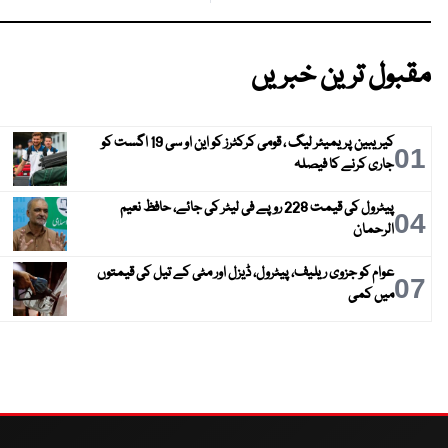
مقبول ترین خبریں
کیریبین پریمیئر لیگ ، قومی کرکٹرز کو این او سی 19 اگست کو
01
جاری کرنے کا فیصلہ
پیٹرول کی قیمت 228 روپے فی لیٹر کی جائے، حافظ نعیم
04
الرحمان
عوام کو جزوی ریلیف، پیٹرول، ڈیزل اور مٹی کے تیل کی قیمتوں
07
میں کمی