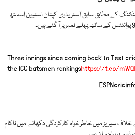
نکنگ کے مطابق سابق آسٹریلوی کپتان اسٹیون اسمتھ
Three innings since coming back to Test cri
the ICC batsmen rankings
https://t.co/mWQ
 خلاف سیریز میں خاطر خواہ کارکردگی دکھانے میں ناکام