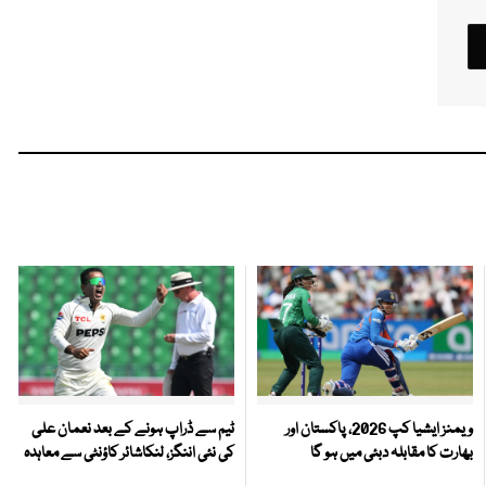
ویمنز ایشیا کپ 2026، پاکستان اور
ٹیم سے ڈراپ ہونے کے بعد نعمان علی
بھارت کا مقابلہ دبئی میں ہو گا
کی نئی اننگز، لنکاشائر کاؤنٹی سے معاہدہ