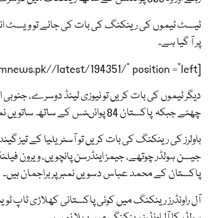
ٹیسٹ ٹیموں کی رینکنگ کی بات کی جائے تو ویسٹ انڈی
پر آ گیا ہے۔
[post-relate link=”https://humnews.pk//latest/194351/” position =”left”]
دیگر ٹیموں کی بات کریں تو نیوزی لینڈ دوسرے، جنوبی اف
چھٹے جبکہ پاکستان 84 پوائںٹس کے ساتھ ساتویں نمبر پر موجود ہے۔
باولرز کی رینکنگ کی بات کریں تو آسٹریلیا کے تیز گین
جیسن ہولڈر چوتھے، جیمز اینڈرسن پانچویں، ویرون فیلنڈر 
پاکستان کے محمد عباس دسویں نمبر پر براجمان ہیں۔
آل راونڈرز رینکنگ میں کوئی پاکستانی کھلاڑی ٹاپ ٹو
ہولڈر کا آلراونڈرز رینکنگ میں پہلا نمبر ہے۔