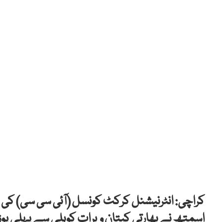
کراچی: انٹرنیشنل کرکٹ کونسل (آئی سی سی) کی 
اسمتھ نے بھارتی کپتان ویرات کوہلی سے پہلی پو