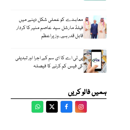
معاہدے کو عملی شکل دینے میں
فیلڈ مارشل سید عاصم منیر کا کردار
قابل قدر ہے، وزیراعظم
پی ٹی اے کا ای سم کے اجرا اور تبدیلی
کی فیس کم کرنے کا فیصلہ
ہمیں فالو کریں
WhatsApp
Twitter
Facebook
Facebook