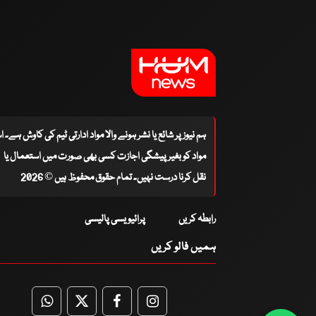
ہم نیوز پر شائع یا نشر ہونے والا مواد ادارتی ٹیم کی کاوش ہے۔ 
مواد کو بغیر پیشگی اجازت کسی بھی صورت میں استعمال یا
نقل کرنا درست نہیں۔ تمام حقوق محفوظ ہیں © 2026
رابطہ کریں
پرائیویسی پالیسی
ہمیں فالو کریں
WhatsApp
Twitter
Facebook
Facebook