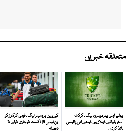
متعلقہ خبریں
کیریبین پریمیئر لیگ ، قومی کرکٹرز کو
پہلے اپنی پھر دوسری لیگ ، کرکٹ
این او سی 19 اگست کو جاری کرنے کا
آسٹریلیا نے کھلاڑیوں کیلئے نئی پالیسی
فیصلہ
نافذ کر دی