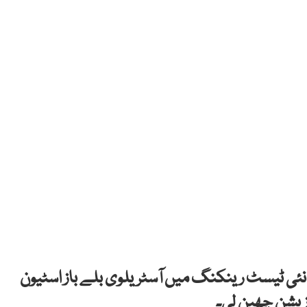
نئی ٹیسٹ رینکنگ میں آسٹریلوی بلے باز اسٹیون
زیشن چھین لی۔