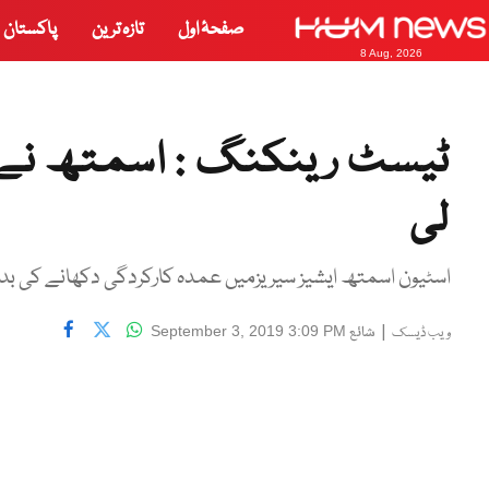
صفحۂ اول
تازہ ترین
پاکستان
8 Aug, 2026
ٹیسٹ رینکنگ : اسمتھ نے 
لی
اسٹیون اسمتھ ایشیز سیریزمیں عمدہ کارکردگی دکھانے کی بدولت 904 پوائنٹس کے ساتھ پہلے نمبر پر آ گ
|
شائع
September 3, 2019 3:09 PM
ویب ڈیسک