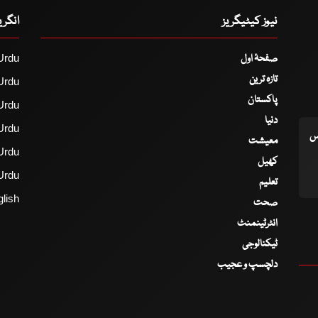
نیوز کیٹیگریز
انگر
صفحۂ اول
Urdu
تازہ ترین
Urdu
پاکستان
Urdu
دنیا
Urdu
اس
معیشت
Urdu
کھیل
Urdu
تعلیم
lish
صحت
انٹرٹینمنٹ
ٹیکنالوجی
دلچسپ و عجیب