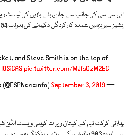
آئی سی سی کی جانب سے جاری بلے بازوں کی ٹیسٹ ری
ایشیز سیریزمیں عمدہ کارکردگی دکھانے کی بدولت 904 پوائنٹس کے ساتھ پہلے نمبر پر آ گئے ہیں۔
cket, and Steve Smith is on the top of
HOSiCAS
pic.twitter.com/MJfsQzM2EC
September 3, 2019
— ESPNcricinfo (@ESPNcricinfo)
بھارتی کرکٹ ٹیم کے کپتان ویرات کوہلی ویسٹ انڈیز کے
رہے اور وہ 903 پوائنٹس کے ساتھ رینکنگ میں دوسرے نمبر پربراجمان ہیں۔