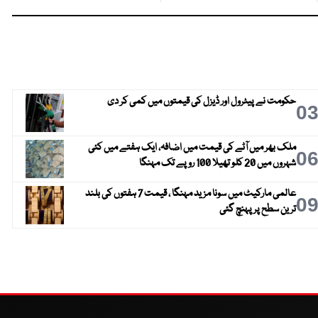
حکومت نے پیٹرول اور ڈیزل کی قیمتوں میں کمی کر دی
0
ملک بھر میں آٹے کی قیمت میں اضافہ، ایک ہفتے میں کئی
0
شہروں میں 20 کلو تھیلا 100 روپے تک مہنگا
عالمی مارکیٹ میں سونا مزید مہنگا ، قیمت 7 ہفتوں کی بلند
0
ترین سطح پر پہنچ گئی