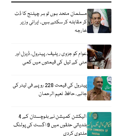
مسلمان متحد ہوں تو ہر چیلنج کا ڈٹ
کر مقابلہ کر سکتے ہیں، ایرانی وزیر
خارجہ
عوام کو جزوی ریلیف، پیٹرول، ڈیزل اور
مٹی کے تیل کی قیمتوں میں کمی
پیٹرول کی قیمت 228 روپے فی لیٹر کی
جائے، حافظ نعیم الرحمان
الیکشن کمیشن نے بلوچستان کے 4
بلدیاتی حلقوں میں 9 اگست کی پولنگ
ملتوی کردی