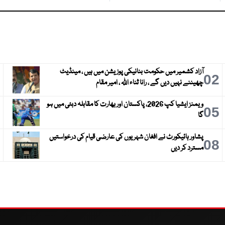
آزاد کشمیر میں حکومت بنانیکی پوزیشن میں ہیں ، مینڈیٹ
3
02
چھیننے نہیں دیں گے ، رانا ثناء اللہ ، امیر مقام
ویمنز ایشیا کپ 2026، پاکستان اور بھارت کا مقابلہ دبئی میں ہو
6
05
گا
پشاور ہائیکورٹ نے افغان شہریوں کی عارضی قیام کی درخواستیں
9
08
مسترد کر دیں