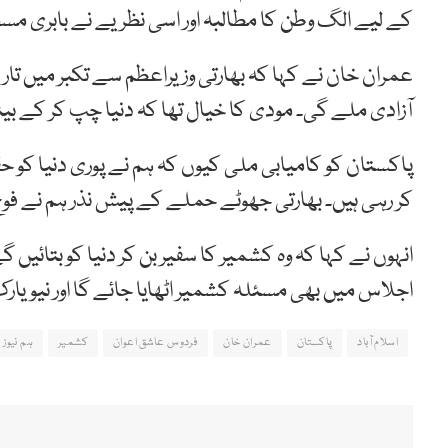
کے لیے الگ وطن کا مطالبہ اور اسی نظریے نے بابری مسجد
عمران خان نے کہا کہ بھارتی وزیراعظم سے تکبر میں ت
آزادی ملے گی۔ مودی کا خیال تھا کہ دنیا چپ کر کے بیٹ
پاکستان کو کامیابی ملی کیوں کہ ہم نے پوری دنیا ک
کر رہی ہیں۔ بھارتی جھوٹے حملے کے پیش نذر ہم نے فو
انہوں نے کہا کہ وہ کشمیر کا سفیر بن کر دنیا کو بتائیں
اجلاس میں بھی مسئلہ کشمیر اٹھایا جائے گا اور نیویا
اسلام آباد
پاکستان
عمران خان
فردوس عاشق اعوان
کشمیر
ہم نیوز