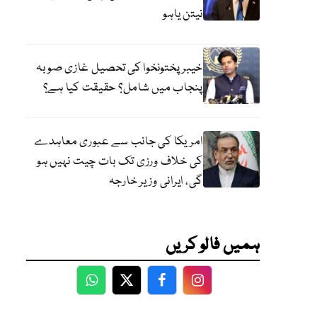
نیتن یاہو
خیبر پختونخوا کی تحصیل غازی صوبہ
پنجاب میں شامل؟ حقیقت کیا ہے؟
امریکا کی جانب سے عبوری معاہدے
کی خلاف ورزی تک بات چیت نہیں ہو
گی، ایرانی وزیر خارجہ
ہمیں فالو کریں
WhatsApp
Twitter
Facebook
Facebook