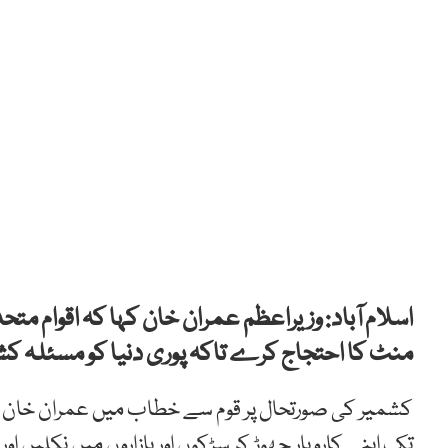
منٹ کا احتجاج کرے تاکہ پوری دنیا کو مسئلہ ک
تک اپنے کاروبار چھوڑ کر سڑکوں اور بازاروں میں نکلیں اور