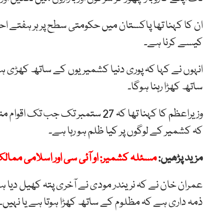
ان کا کہنا تھا پاکستان میں حکومتی سطح پر ہر ہفتے احتج
کیسے کرنا ہے۔
انہوں نے کہا کہ پوری دنیا کشمیریوں کے ساتھ کھڑی ہو
ساتھ کھڑا رہنا ہوگا۔
وزیراعظم کا کہنا تھا کہ 27 ستمبر ت
کہ کشمیر کے لوگوں پر کیا ظلم ہو رہا ہے۔
مزید پڑھیں:
مسئلہ کشمیر: او آئی سی اور اسلامی ممالک 
عمران خان نے کہ نریندر مودی نے آخری پتہ کھیل دیا
ذمہ داری ہے کہ مظلوم کے ساتھ کھڑا ہوتا ہے یا نہیں۔