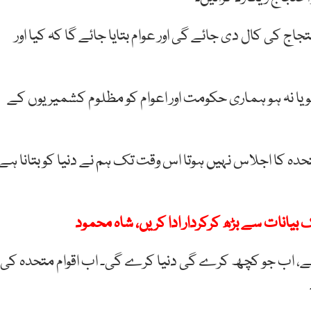
اج کی کال دی جائے گی اور عوام بتایا جائے گا کہ کیا اور
 یا نہ ہو ہماری حکومت اور اعوام کو مظلوم کشمیریوں کے
ک جب تک اقوام متحدہ کا اجلاس نہیں ہوتا اس وقت تک ہم نے دنیا کو بتانا ہے
بیانات سے بڑھ کرکردار ادا کریں، شاہ محمود
 ہے، اب جو کچھ کرے گی دنیا کرے گی۔ اب اقوام متحدہ کی