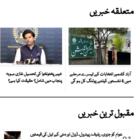
متعلقہ خبریں
خیبر پختونخوا کی تحصیل غازی صوبہ
آزاد کشمیر انتخابات کے تیسرے مرحلے
پنجاب میں شامل؟ حقیقت کیا ہے؟
میں 4 نشستوں کیلئے پولنگ کل ہو گی
مقبول ترین خبریں
عوام کو جزوی ریلیف، پیٹرول، ڈیزل اور مٹی کے تیل کی قیمتوں