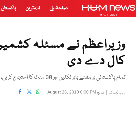
صفحۂ اول
تازہ ترین
پاکستان
9 Aug, 2026
وزیراعظم نے مسئلہ کشمیر پ
کال دے دی
تمام پاکستانی ہر ہفتے باہر نکلیں اور 30 منٹ کا احتجاج کریں، عمران خان
|
شائع
August 26, 2019 6:00 PM
ویب ڈیسک