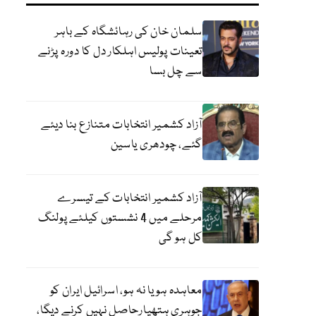
سلمان خان کی رہائشگاہ کے باہر
تعینات پولیس اہلکار دل کا دورہ پڑنے
سے چل بسا
آزاد کشمیر انتخابات متنازع بنا دیئے
گئے، چودھری یاسین
آزاد کشمیر انتخابات کے تیسرے
مرحلے میں 4 نشستوں کیلئے پولنگ
کل ہو گی
معاہدہ ہو یا نہ ہو، اسرائیل ایران کو
جوہری ہتھیارحاصل نہیں کرنے دیگا،