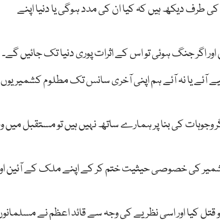
 کی طرف دیکھ ہیں کہ کیا ان کی مدد ہوگی یا دنیا اپنے
 اور اگر جنگ ہوئی تو اس کے اثرات پوری دنیا تک جائیں گے۔
لیے آئے یا نہ آئے ہم اپنی آخری سانس تک مطلوم کشمیریوں
گر وجوہات کی بنا پر ہمارے ساتھ نہیں ہیں تو مستقبل میں وہ
شمیر کی خصوصی حیثیت ختم کر کے اپنے ملک کے آئین اور
و قتل کیا اور اسی نظریے کی وجہ سے قائد اعظم نے مسلمانوں