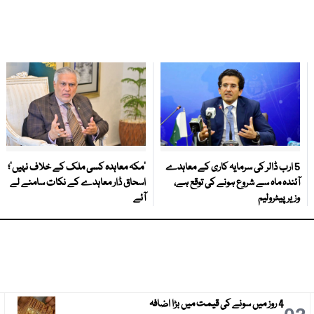
5 ارب ڈالر کی سرمایہ کاری کے معاہدے
‘مکہ معاہدہ کسی ملک کے خلاف نہیں’؛
آئندہ ماہ سے شروع ہونے کی توقع ہے،
اسحاق ڈار معاہدے کے نکات سامنے لے
وزیر پیٹرولیم
آئے
4 روز میں سونے کی قیمت میں بڑا اضافہ