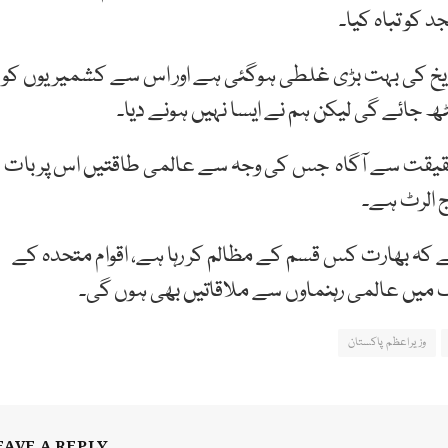
 کو تباہ کیا۔
اریخ کی بہت بڑی غلطی ہوگئی ہے اور اس سے کشمیریوں کو
ھ جائے گی لیکن ہم نے ایسا نہیں ہونے دیا۔
و حقیقت سے آگاہ جس کی وجہ سے عالمی طاقتیں اس پر بات
ج الرٹ ہے۔
 گے کہ بھارت کس قسم کے مظالم کر رہا ہے، اقوام متحدہ کے
رک میں عالمی رہنماوں سے ملاقاتیں بھی ہوں گی۔
وزیراعظم پاکستان
EAVE A REPLY