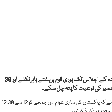
اسلام آباد: وزیراعظم عمران خان کہا کہ اقوام متحدہ کے اجلاس تک پوری قوم ہر ہفتے باہر نکلے اور 30
شمیر کی نوعیت کا پتہ چل سکے۔
کشمیر کی صورتحال پر قوم سے خطاب میں عمران خان نے کہ پاکستان کی ساری عوام اس جمعے کو 12 سے 12:30
 احتجاج ریکارڈ کرائیں۔