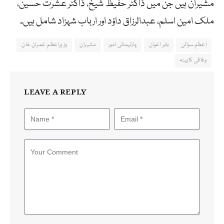
مشیران ہیں جن میں ڈاکٹر حفیظ شیخ، ڈاکٹر عشرت حسین،
ملک امین اسلم، عبدالرزاق داؤد اور ارباب شہزاد شامل ہیں۔
اعظم سواتی
بابر اعوان
پارلیمانی امور
مشیران
وزیراعظم عمران خان
وفاقی کابینہ
LEAVE A REPLY