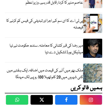
عاصم منیر کا کردار قابل قدر ہے، وزیراعظم
پی ٹی اے کا ای سم کے اجرا اور تبدیلی کی فیس کم کرنے کا
فیصلہ
میر رضا کی قبر کشائی کا معاملہ، سندھ حکومت نے نیا
میڈیکل بورڈ تشکیل دے دیا
ملک بھر میں آٹے کی قیمت میں اضافہ، ایک ہفتے میں
کئی شہروں میں 20 کلو تھیلا 100 روپے تک مہنگا
ہمیں فالو کریں
WhatsApp
Twitter
Facebook
Faceboo