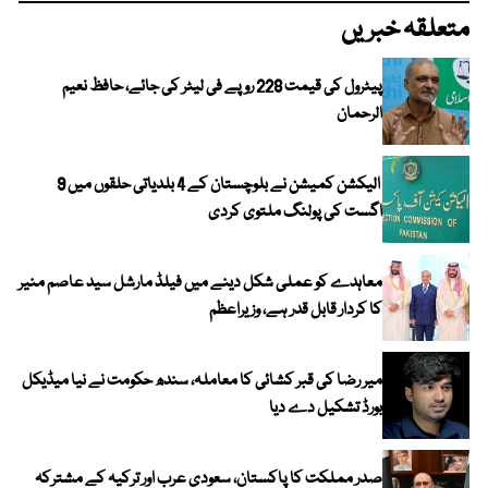
متعلقہ خبریں
پیٹرول کی قیمت 228 روپے فی لیٹر کی جائے، حافظ نعیم
الرحمان
الیکشن کمیشن نے بلوچستان کے 4 بلدیاتی حلقوں میں 9
اگست کی پولنگ ملتوی کردی
معاہدے کو عملی شکل دینے میں فیلڈ مارشل سید عاصم منیر
کا کردار قابل قدر ہے، وزیراعظم
میر رضا کی قبر کشائی کا معاملہ، سندھ حکومت نے نیا میڈیکل
بورڈ تشکیل دے دیا
صدر مملکت کا پاکستان، سعودی عرب اور ترکیہ کے مشترکہ