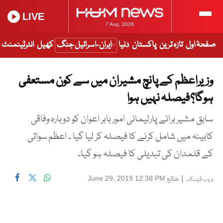
LIVE
7 Aug, 2026
صفحۂ اول
تازہ ترین
پاکستان
دنیا
ایران-اسرائیل جنگ
کھیل
انٹرٹینمنٹ
وزیراعظم کے پانچ مشیران میں سے کون مستعفی
ہوگا؟فیصلہ نہیں ہوا
سابق مشیر برائے پارلیمانی امور بابر اعوان کو دوبارہ وفاقی
کابینہ میں شامل کرنے کا فیصلہ کر لیا گیا ۔ اعظم سواتی
کے قلمدان کی تبدیلی کا فیصلہ ہو گیا۔
|
شائع
June 29, 2019 12:38 PM
ویب ڈیسک