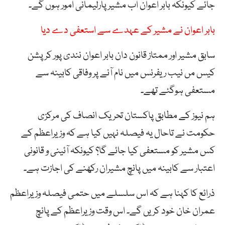
جائے کیونکہ بابر اعوان اب مشیر پارلیمانی امور ہوں گے۔
بابر اعوان نے مشیر کے عہدے سے استعفی دے دیا
سابق مشیر اور ممتاز قانون دان بابر اعوان نندی پور کرپشن
کیس مں نیب ریفرنس میں نام آنے پر وفاقی کابینہ سے
مستعفی ہوگئے تھے۔
ہم نیوز کے مطابق پاکستان تحریک انصاف کی مرکزی
حکومت نے تاحال یہ فیصلہ نہیں کیا ہے کہ وزیراعظم کے
کس مشیر کو مستعفی کیا جائے گا؟ کیونکہ آئینی و قانونی
اعتبار سے کابینہ میں پانچ مشیران رکھنے کی اجازت ہے۔
ذرائع کا کہنا ہے کہ اس سلسلے میں حتمی فیصلہ وزیراعظم
عمران خان خود کریں گے۔ اس وقت وزیراعظم کے پانچ