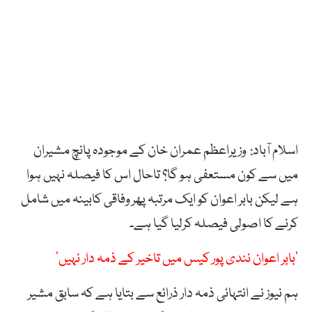
اسلام آباد: وزیراعظم عمران خان کے موجودہ پانچ مشیران
میں سے کون مستعفی ہو گا؟ تاحال اس کا فیصلہ نہیں ہوا
ہے لیکن بابر اعوان کو ایک مرتبہ پھر وفاقی کابینہ میں شامل
کرنے کا اصولی فیصلہ کرلیا گیا ہے۔
‘بابر اعوان نندی پور کیس میں تاخیر کے ذمہ دار نہیں‘
ہم نیوز نے انتہائی ذمہ دار ذرائع سے بتایا ہے کہ سابق مشیر