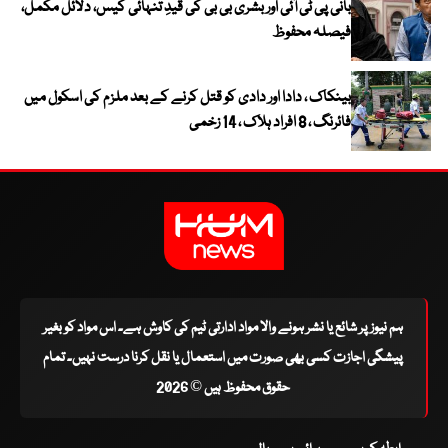
بانی پی ٹی آئی اور بشریٰ بی بی کی قیدِ تنہائی کیس، دلائل مکمل،
فیصلہ محفوظ
بینکاک ، دادا اور دادی کو قتل کرنے کے بعد ملزم کی اسکول میں
فائرنگ ، 8 افراد ہلاک ، 14 زخمی
ہم نیوز پر شائع یا نشر ہونے والا مواد ادارتی ٹیم کی کاوش ہے۔ اس مواد کو بغیر
پیشگی اجازت کسی بھی صورت میں استعمال یا نقل کرنا درست نہیں۔ تمام
حقوق محفوظ ہیں © 2026