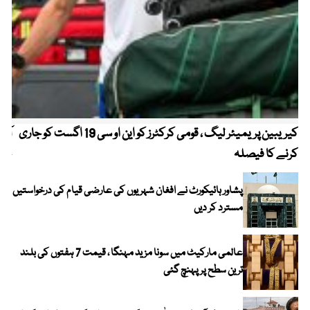
کیریبین پریمیئر لیگ ، قومی کرکٹرز کو این او سی 19 اگست کو جاری
آز
کرنے کا فیصلہ
چھی
پشاور ہائیکورٹ نے افغان شہریوں کی عارضی قیام کی درخواستیں
مسترد کر دیں
عالمی مارکیٹ میں سونا مزید مہنگا ، قیمت 7 ہفتوں کی بلند
ترین سطح پر پہنچ گئی