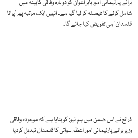
برائے پارلیمانی امور بابر اعوان کو دوبارہ وفاقی کابینہ میں
شامل کرنے کا فیصلہ کر لیا گیا ہے۔ انہیں ایک مرتبہ پھر ’پرانا
قلمدان‘ ہی تفویض کیا جائے گا۔
ذرائع نے اس ضمن میں ہم نیوز کو بتایا ہے کہ موجودہ وفاقی
وزیر برائے پارلیمانی امور اعظم سواتی کا قلمدان تبدیل کردیا