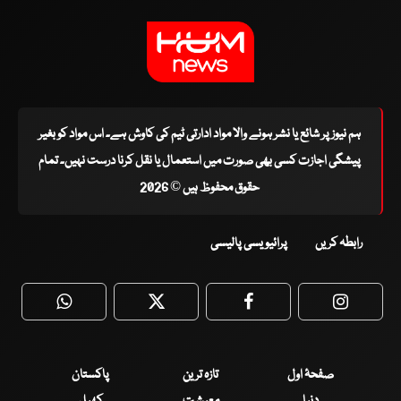
ہم نیوز پر شائع یا نشر ہونے والا مواد ادارتی ٹیم کی کاوش ہے۔ اس مواد کو بغیر
پیشگی اجازت کسی بھی صورت میں استعمال یا نقل کرنا درست نہیں۔ تمام
حقوق محفوظ ہیں © 2026
رابطہ کریں
پرائیویسی پالیسی
WhatsApp
Twitter
Facebook
Faceboo
صفحۂ اول
تازہ ترین
پاکستان
دنیا
معیشت
کھیل