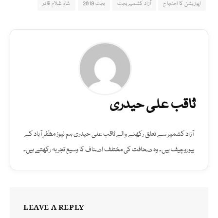
اپوزیشن کا احتجاج
آزاد کشمیر بجٹ
بجٹ 2019
شاہ غلام قادر
ثاقب علی حیدری
آزاد کشمیر سے تعلق رکھنے والے ثاقب علی حیدری ہم نیوز مظفر آباد کے
بیوروچیف ہیں۔ وہ صحافت کی مختلف اصناف کا وسیع تجربہ رکھتے ہیں۔
LEAVE A REPLY