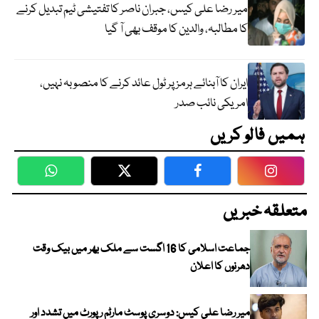
میر رضا علی کیس، جبران ناصر کا تفتیشی ٹیم تبدیل کرنے
کا مطالبہ، والدین کا موقف بھی آ گیا
ایران کا آبنائے ہرمز پر ٹول عائد کرنے کا منصوبہ نہیں،
امریکی نائب صدر
ہمیں فالو کریں
WhatsApp
Twitter
Facebook
Faceboo
متعلقہ خبریں
جماعت اسلامی کا 16 اگست سے ملک بھر میں بیک وقت
دھرنوں کا اعلان
میر رضا علی کیس: دوسری پوسٹ مارٹم رپورٹ میں تشدد اور