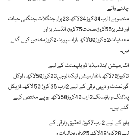
چلنے والے
منصوبے1ارب34کروڑ34لاکھ23ہزار،جنگلات،جنگلی حیات
اور فشریز55کروڑ،صحت75کروڑ، انڈسٹریز اور
معدنیات52کروڑ80لاکھ،ٹرانسپورٹ2کروڑمختص کیے گئے
ہیں۔
انفارمیشن اینڈمیڈیا ڈویلپمنٹ کے لیے
3کروڑ70لاکھ،انفارمیشن ٹیکنالوجی23کروڑ50لاکھ، لوکل
گورنمنٹ و دیہی ترقی کے لیے 2ارب 35 کروڑ 50 لاکھ،فزیکل
پلاننگ و ہاؤسنگ2ارب40کروڑ50لاکھ روپے مختص کیے
گئے ہیں۔
پاور کے لیے 2ارب7کروڑ، تحقیق وترقی کے
لیے26کروڑ46لاکھ25ہزار، بحالیات و