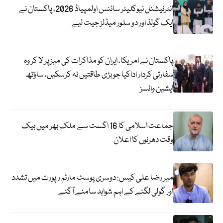
انٹرنیشنل نیوکلیئر سائنس اولمپیاڈ 2026، پاکستان نے
ایک گولڈ اور دو سلور میڈلز جیت لیے
پاکستان نے امریکا، ایران کو مذاکرات کی میز پر لا کر وہ
سفارتی کردار اداکیا جو بڑی طاقتیں نہ کرسکیں، ساؤتھ
ایشین وائسز
جماعت اسلامی کا 16 اگست سے ملک بھر میں بیک
وقت دھرنوں کا اعلان
میر رضا علی کیس: دوسری پوسٹ مارٹم رپورٹ میں تشدد
اور گولی لگنے کے اہم شواہد سامنے آگئے