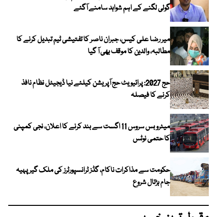
گولی لگنے کے اہم شواہد سامنے آگئے
میر رضا علی کیس، جبران ناصر کا تفتیشی ٹیم تبدیل کرنے کا
مطالبہ، والدین کا موقف بھی آ گیا
حج 2027: پرائیویٹ حج آپریشن کیلئے نیا ڈیجیٹل نظام نافذ
کرنے کا فیصلہ
میٹرو بس سروس 11 اگست سے بند کرنے کا اعلان، نجی کمپنی
کا حتمی نوٹس
حکومت سے مذاکرات ناکام، گڈز ٹرانسپورٹرز کی ملک گیر پہیہ
جام ہڑتال شروع