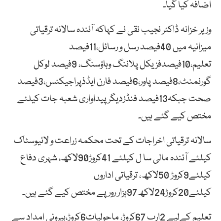
اضافہ کیا گیا۔
وزیر خزانہ ڈاکٹر نجیب نقی نے کہاکہ آئندہ سالانہ ترقیاتی
میزانیہ میں 40فیصد رسل و رسائل،11فیصد
تعلیم،10فیصدفزیکل پلاننگ وہاؤسنگ، 9فیصد لوکل
گورنمنٹ،8فیصد پاور،6فیصد فارن ایڈذپراجیکٹس،3فیصد
صحت جبکہ13فیصد فنڈزدیگر پیداواری شعبہ جات کیلئے
مختص کیے گئے ہیں۔
سالانہ ترقیاتی اخراجات کے تحت محکمہ زراعت و لائیوسٹاک
کیلئے آئندہ مالی سا ل کیلئے 41کروڑ90لاکھ، شہری دفاع
کیلئے9کروڑ 50لاکھ، ترقیاتی اداروں
کیلئے20کروڑ24لاکھ97ہزار رورپے مختص کیے گئے ہیں۔
تعلیم کےلیے 2ارب 67کروڑ، ماحولیات6کروڑ،بیرونی امداد سے