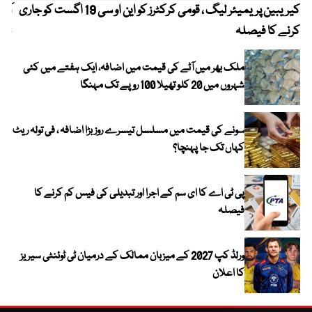
کیریبین پریمیئر لیگ ، قومی کرکٹرز کو این او سی 19 اگست کو جاری
آز
کرنے کا فیصلہ
چھی
ملک بھر میں آٹے کی قیمت میں اضافہ، ایک ہفتے میں کئی
شہروں میں 20 کلو تھیلا 100 روپے تک مہنگا
سونے کی قیمت میں مسلسل تیسرے روز بڑا اضافہ ، فی تولہ ریٹ
کہاں تک جا پہنچا؟
پی ٹی اے کا ای سم کے اجرا اور تبدیلی کی فیس کم کرنے کا
فیصلہ
ورلڈ کپ 2027 کے میزبان ممالک کے درمیان ٹی ٹوئنٹی سیریز
کا اعلان