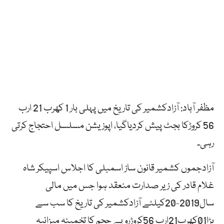
مظفر آباد: آزادکشمیر کی تاریخ میں پہلی بار 1 کھرب 21 ارب
56 کروڑکا بجٹ پیش کردیاگیا، اپوزیشن مسلسل احتجاج کرتی
رہی۔
آزادجموں کشمیر قانون ساز اسمبلی کا اجلاس اسپیکر شاہ
غلام قادر کی زیر صدارت منعقد ہوا جس میں مالی
سال2019-20کیلئے آزادکشمیر کی تاریخ کا سب سے
بڑا01کھرب21ارب 56کروڑروپے حجم کا تخمینہ میزانیہ