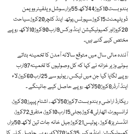
بندوبست10کروڑ44لاکھ55ہزار،سوشل ویلفیئر وویمن
ڈویلپمنٹ15کروڑ،سپورٹس،یوتھ اینڈ کلچر20کروڑ،سیاحت
20کروڑاور کمیونیکیشن اینڈ ورکس9ارب90کروڑ10لاکھ روپے
مختص کیے گئے ہیں۔
آئندہ مالی سال میں متوقع سالانہ آمدن کا تخمینہ بتاتے
ہوئے وزیر خزانہ نے کہا کہ کل وصولیوں کا تخمینہ97ارب
روپے لگایا گیا جن میں ٹیکس ریونیو سے 25ارب60کروڑ،لاء
اینڈ آرڈر8کروڑ50لاکھ روپے حاصل کیے جائینگے ۔
ریکارڈ اراضی و بندوبست7کروڑ50لاکھ، اشٹام پیپرز30کروڑ،
ٹرانسپورٹ اتھارٹی4کروڑ،بجلی15ارب10کروڑ، متفرق72کروڑ،
انڈسٹریز4کروڑ ، پولیس21کروڑجیل خانہ جات تین لاکھ50ہزار،
کمیونیکیشن اینڈ ورکس35کروڑ70لاکھ روپے حاصل کرنے کا