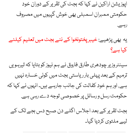
اپوزیشن اراکین نے کہا کہ بجٹ کی تقریر کے دوران خود
حکومتی ممبران اسمبلی بھی خوش گپیوں میں مصروف
رہے.
یہ بھی پڑھیے:
خیبر پختونخوا کے نئے بجٹ میں تعلیم کیلئے
کیا ہے؟
سینئر وزیر چودھری طارق فاروق نے ہم نیوز کو بتایا کہ تیرہویں
ترمیم کے بعد پہلی بار ریاستی بجٹ میں کوئی خسارہ نہیں
ہے, اور ہم خود کفالت کی جانب جارہے ہیں۔ انہوں نے کہا کہ
حکومت رسل و رسائل پر خصوصی توجہ دے رہی ہے.
بجٹ تقریر کے بعد اجلاس اگلے دن صبح دس بجے تک کے
لیے ملتوی کردیا گیا۔