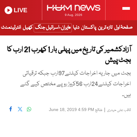
LIVE
9 Aug, 2026
صفحۂ اول
تازہ ترین
پاکستان
دنیا
ایران-اسرائیل جنگ
کھیل
انٹرٹینمنٹ
آزادکشمیر کی تاریخ میں پہلی بار 1 کھرب 21 ارب کا
بجٹ پیش
بجٹ میں جاریہ اخراجات کیلئے97ارب جبکہ ترقیاتی
اخراجات کیلئے24ارب 56کروڑ روپے مختص کیے گئے
ہیں۔
|
شائع
June 18, 2019 4:59 PM
ثاقب علی حیدری