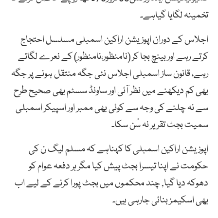
تخمینہ لگایا گیاہے۔
اجلاس کے دوران اپوزیشن اراکین اسمبلی مسلسل احتجاج
کرتے رہے اور بینچ بجا کر (نامنظور،نامنظور) کے نعرے لگاتے
رہے، قانون ساز اسمبلی اجلاس نئی جگہ منتقل ہونے پر جگہ
بھی کم دیکھنے میں نظر آئی اور ساونڈ سسٹم بھی صحیح طرح
سے نہ چلنے کی وجہ سے کوئی بھی ممبر اور اسپیکر اسمبلی
سمیت بجٹ تقریر نہ سُن سکا۔
اپوزیشن اراکین اسمبلی کا کہناہے کہ مسلم لیگ ن کی
حکومت نے اپنا تیسرا بجٹ پیش کیا مگر ہر دفعہ عوام کو
دھوکہ دیا گیا, چند محکموں میں بجٹ پورا کرنے کے لیے اب
بھی اسکیمز بنائی جارہی ہیں۔