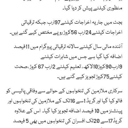
منظوری کیلئے پیش کر دیا گیا۔
بجٹ میں جاریہ اخراجات کیلئے97ارب جبکہ ترقیاتی
اخراجات کیلئے24ارب 56کروڑ روپے مختص کیے گئے ہیں۔
آئندہ مالی سال کیلئے سالانہ ترقیاتی پروگرام میں 11فیصد
اضافہ کیا گیا ہے جس میں شاہرات کیلئے
9ارب90کروڑ10لاکھ، تعلیم کیلئے 2ارب 67 کروڑ ،صحت
کیلئے75کروڑ تجویز کیے گئے ہیں۔
سرکاری ملازمین کی تنخواہوں کے حوالے سے وفاقی پالیسی کو
فالو کیا گیا اور گریڈ 1سے 16تک کے ملازمین کی تنخواہوں اور
پینشنز میں 10 فیصد اضافہ تجویز کیا گیا۔ اس کے علاوہ
گریڈ17سے 20تک افسران کی تنخواہوں میں بھی 5 فیصد