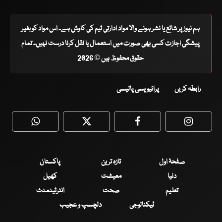
ہم نیوز پر شائع یا نشر ہونے والا مواد ادارتی ٹیم کی کاوش ہے۔ اس مواد کو بغیر
پیشگی اجازت کسی بھی صورت میں استعمال یا نقل کرنا درست نہیں۔ تمام
حقوق محفوظ ہیں © 2026
رابطہ کریں
پرائیویسی پالیسی
WhatsApp
Twitter
Facebook
Faceboo
صفحۂ اول
تازہ ترین
پاکستان
دنیا
معیشت
کھیل
تعلیم
صحت
انٹرٹینمنٹ
ٹیکنالوجی
دلچسپ و عجیب