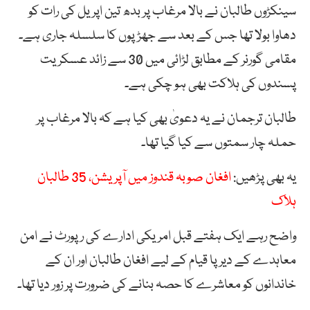
سینکڑوں طالبان نے بالا مرغاب پر بدھ تین اپریل کی رات کو
دھاوا بولا تھا جس کے بعد سے جھڑپوں کا سلسلہ جاری ہے۔
مقامی گورنر کے مطابق لڑائی میں 30 سے زائد عسکریت
پسندوں کی ہلاکت بھی ہو چکی ہے۔
طالبان ترجمان نے یہ دعویٰ بھی کیا ہے کہ بالا مرغاب پر
حملہ چار سمتوں سے کیا گیا تھا۔
یہ بھی پڑھیں:
افغان صوبہ قندوز میں آپریشن، 35 طالبان
ہلاک
واضح رہے ایک ہفتے قبل امریکی ادارے کی رپورٹ نے امن
معاہدے کے دیرپا قیام کے لیے افغان طالبان اور ان کے
خاندانوں کو معاشرے کا حصہ بنانے کی ضرورت پر زور دیا تھا۔