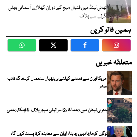
تھائی لینڈ میں فٹبال میچ کے دوران کھلاڑی آسمانی بجلی
گرنے سے ہلاک
ہمیں فالو کریں
WhatsApp
Twitter
Facebook
Faceboo
متعلقہ خبریں
امریکا ایران سے نمٹنے کیلئے ہر ہتھیار استعمال کرے گا، نائب
صدر
جنوبی لبنان میں دھماکا ، 2 اسرائیلی میجر ہلاک ، 4 اہلکار زخمی
لوگوں کو مارنا نہیں چاہتا ، ایران سے معاہدہ کرنا پسند کروں گا ،