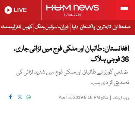
LIVE
6 Aug, 2026
صفحۂ اول
تازہ ترین
پاکستان
دنیا
ایران-اسرائیل جنگ
کھیل
انٹرٹینمنٹ
افغانستان: طالبان اور ملکی فوج میں لڑائی جاری،
36 فوجی ہلاک
ضلعی گورنر نے طالبان اور ملکی فوج میں شدید لڑائی کی
تصدیق کر دی ہے۔
|
شائع
April 5, 2019 5:16 PM
ویب ڈیسک