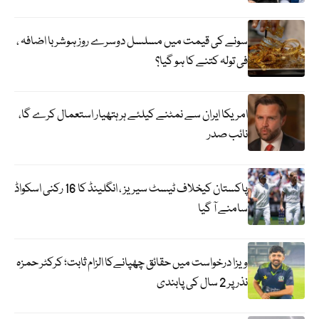
سونے کی قیمت میں مسلسل دوسرے روز ہوشربا اضافہ ،
فی تولہ کتنے کا ہو گیا؟
امریکا ایران سے نمٹنے کیلئے ہر ہتھیار استعمال کرے گا،
نائب صدر
پاکستان کیخلاف ٹیسٹ سیریز ، انگلینڈ کا 16 رکنی اسکواڈ
سامنے آ گیا
ویزا درخواست میں حقائق چھپانےکا الزام ثابت؛ کرکٹر حمزہ
نذر پر 2 سال کی پابندی