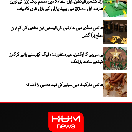
آزاد کشمیر الیکشن ، ایل اے 27 میں مسلم لیگ (ن) کی نورین
عارف ، ایل اے 28 میں پیپلز پارٹی کے بازل نقوی کامیاب
عالمی منڈی میں خام تیل کی قیمتیں تین ہفتوں کی کم ترین
سطح پر آ گئیں
پی سی بی کا ایکشن، غیر منظور شدہ لیگ کھیلنے والے کرکٹرز
کیلئے سخت وارننگ
عالمی مارکیٹ میں سونے کی قیمت میں بڑا اضافہ