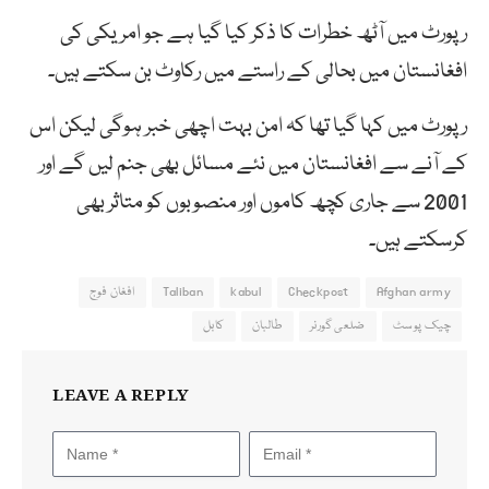
رپورٹ میں آٹھ خطرات کا ذکر کیا گیا ہے جو امریکی کی
افغانستان میں بحالی کے راستے میں رکاوٹ بن سکتے ہیں۔
رپورٹ میں کہا گیا تھا کہ امن بہت اچھی خبر ہوگی لیکن اس
کے آنے سے افغانستان میں نئے مسائل بھی جنم لیں گے اور
2001 سے جاری کچھ کاموں اور منصوبوں کو متاثر بھی
کرسکتے ہیں۔
Afghan army
Checkpost
kabul
Taliban
افغان فوج
چیک پوسٹ
ضلعی گورنر
طالبان
کابل
LEAVE A REPLY