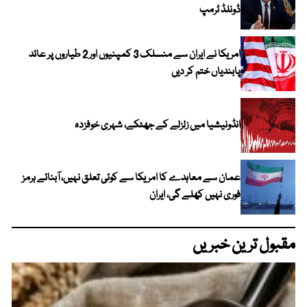
ڈونلڈ ٹرمپ
امریکا نے ایران سے منسلک 3 کمپنیوں اور 2 طیاروں پر عائد
پابندیاں ختم کر دیں
انڈونیشیا میں زلزلے کے جھٹکے، شہری خوفزدہ
عمان سے معاہدے کا امریکا سے کوئی تعلق نہیں، آبنائے ہرمز
فوری نہیں کھلے گی، ایران
مقبول ترین خبریں