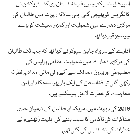
اسپیشل انسپکٹر جنرل فار افغانستان ری کنسٹریکشن نے
کانگریس کو بھیجی گئی اپنی سالانہ رپورٹ میں طالبان کی
مرکزی دھارے میں شمولیت اور کمزور معیشت کو بڑے
چینلجز قرار دیا تھا۔
ادارے کے سربراہ جاہن سپوکو نے کہا تھا کہ جب تک طالبان
کی مرکزی دھارے میں شمولیت، مقامی پولیس کی
مضبوطی اور بیرون ممالک سے آنے والی مالی امداد پر نظر نہ
رکھی گئی تو افغانستان کے ایک بار پھر استحکام اور امن
معاہدے کو خطرات لاحق ہوسکتے ہیں۔
2019 کی رپورٹ میں امریکہ اور طالبان کے درمیان جاری
مذاکرات کی ناکامی کا سبب بننے کی اہلیت رکھنے والے
خطرات کی نشاندہی کی گئی تھی۔