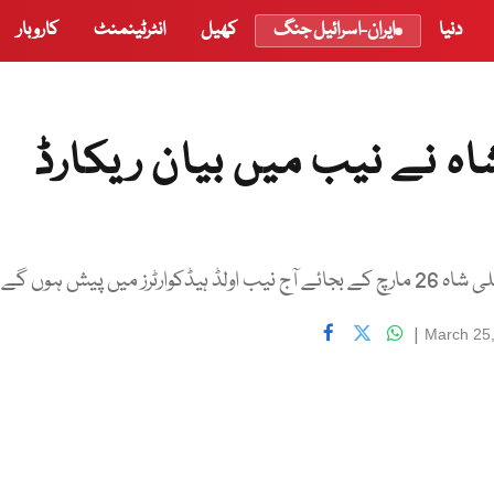
دنیا
ایران-اسرائیل جنگ
کھیل
انٹرٹینمنٹ
کاروبار
اہ نے نیب میں بیان ریکارڈ
ں پیش ہوں گے
|
March 25