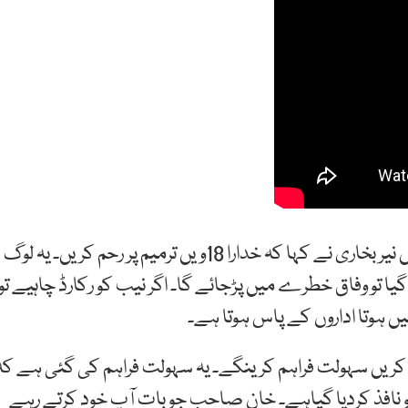
مراد علی شاہ کی پیشی کے موقع پر میڈیا سے گفتگو میں نیر بخاری نے کہا کہ خدارا 18ویں ترمیم پر رحم کریں۔ یہ لوگ
یں۔ 18ویں ترمیم کو چھیڑا گیا تو وفاق خطرے میں پڑجائے گا۔ اگر نیب کو رکارڈ چاہیے تو
ں ہوتا اداروں کے پاس ہوتا ہے۔
ج کریں سہولت فراہم کرینگے۔ یہ سہولت فراہم کی گئی ہے کہ
فیو نافذ کردیا گیاہے۔ خان صاحب جو بات آپ خود کرتے رہے