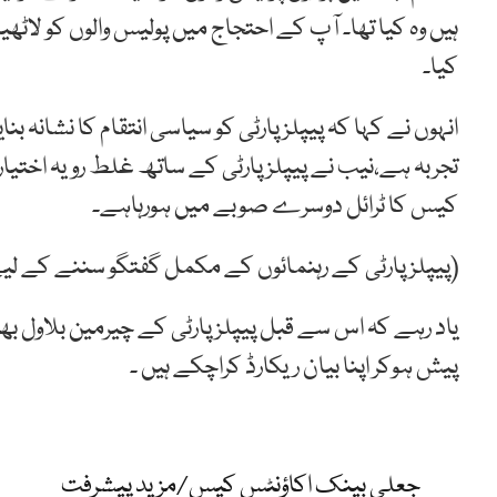
ہیں وہ کیا تھا۔ آپ کے احتجاج میں پولیس والوں کو لاٹ
کیا۔
انہوں نے کہا کہ پیپلزپارٹی کو سیاسی انتقام کا نشانہ بن
تجربہ ہے،نیب نے پیپلزپارٹی کے ساتھ غلط رویہ اختیا
کیس کا ٹرائل دوسرے صوبے میں ہورہاہے۔
(پیپلزپارٹی کے رہنمائوں کے مکمل گفتگو سننے کے لیے 
پیش ہوکر اپنا بیان ریکارڈ کراچکے ہیں ۔
جعلی بینک اکاؤنٹس کیس/مزید پیشرفت