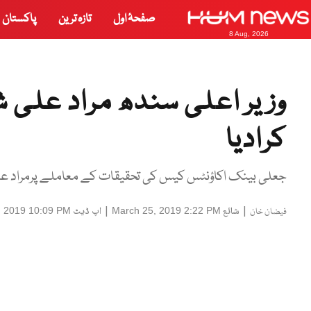
صفحۂ اول
تازہ ترین
پاکستان
8 Aug, 2026
وزیر اعلی سندھ مراد علی ش
کرادیا
جعلی بینک اکاؤنٹس کیس کی تحقیقات کے معاملے پرمراد علی شاہ 26 مارچ کے بجائے آج نیب اولڈ ہیڈکوارٹرز می
|
شائع
|
اپ ڈیٹ
, 2019 10:09 PM
March 25, 2019 2:22 PM
فیضان خان