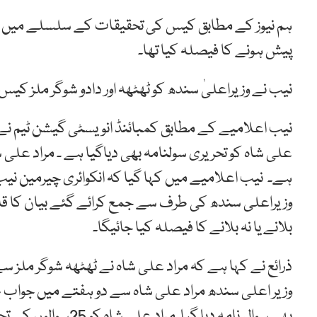
پیش ہونے کا فیصلہ کیا تھا۔
نیب نے وزیراعلیٰ سندھ کو ٹھٹھہ اور دادو شوگر ملز کی
نیب اعلامیے کے مطابق کمبائنڈ انویسٹی گیشن ٹیم نے
ہے۔ نیب اعلامیے میں کہا گیا کہ انکوائری چیرمین نی
وزیراعلی سندھ کی طرف سے جمع کرائے گئے بیان کا قانون
بلانے یا نہ بلانے کا فیصلہ کیا جائیگا۔
ذرائع نے کہا ہے کہ مراد علی شاہ نے ٹھٹھہ شوگر ملز س
وزیر اعلی سندھ مراد علی شاہ سے دو ہفتے میں جواب ط
بھی سوال نامہ دیا گیا۔مراد علی شاہ کو 25سوالوں کے تحریری جواب جمع کرانے کی ہدایت کی گئی ہے۔