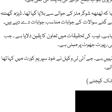
کہ ٹھٹھہ شوگر ملز کے حوالے سے بلایا گیا تھا۔ ڈیڑھ گھنٹہ
ے گئے سوالات کے جوابات مناسب جوابات دے دیے ہیں۔
گیاہے۔ نیب کی تحقیقات میں تعاون کا یقین دلایا ہے ۔ جب
 ٹی رپورٹ جھوٹ پر مبنی ہے۔
یں ہے۔ جے آئی ٹی وکیل نے خود سپریم کورٹ میں کہا تھا
ئے۔
کلک کیجئے )