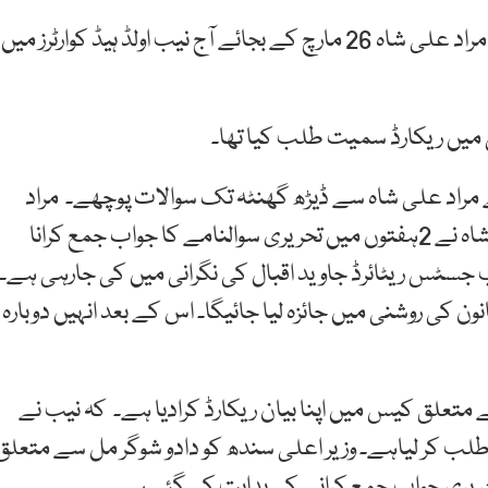
ہم نیوز کے مطابق کیس کی تحقیقات کے سلسلے میں مراد علی شاہ 26 مارچ کے بجائے آج نیب اولڈ ہیڈ کوارٹرز میں
س میں ریکارڈ سمیت طلب کیا تھا۔
 مراد علی شاہ سے ڈیڑھ گھنٹہ تک سوالات پوچھے۔ مراد
علی شاہ کو تحریری سولنامہ بھی دیاگیا ہے ۔ مراد علی شاہ نے 2ہفتوں میں تحریری سوالنامے کا جواب جمع کرانا
ب جسٹس ریٹائرڈ جاوید اقبال کی نگرانی میں کی جارہی ہے۔
 کی روشنی میں جائزہ لیا جائیگا۔ اس کے بعد انہیں دوبارہ
ے متعلق کیس میں اپنا بیان ریکارڈ کرادیا ہے۔ کہ نیب نے
لب کر لیاہے۔ وزیر اعلی سندھ کو دادو شوگر مل سے متعلق