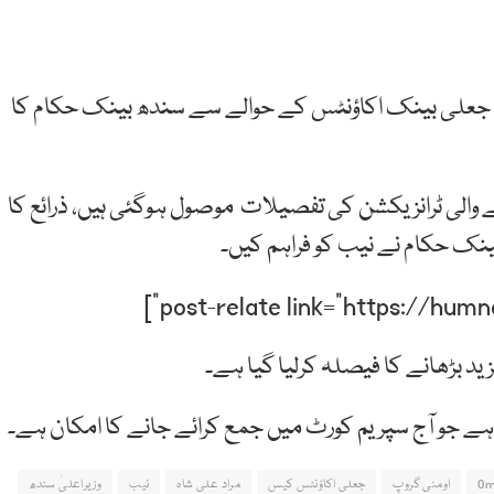
جعلی بینک اکاؤنٹس کے حوالے سے سندھ بینک حکام کا
والی ٹرانزیکشن کی تفصیلات موصول ہوگئی ہیں، ذرائع کا
نک حکام نے نیب کو فراہم کیں۔
د بڑھانے کا فیصلہ کرلیا گیا ہے۔
ے جو آج سپریم کورٹ میں جمع کرائے جانے کا امکان ہے۔
Om
اومنی گروپ
جعلی اکاؤنٹس کیس
مراد علی شاہ
نیب
وزیراعلیٰ سندھ