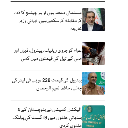
مسلمان متحد ہوں تو ہر چیلنج کا ڈٹ
کر مقابلہ کر سکتے ہیں، ایرانی وزیر
خارجہ
عوام کو جزوی ریلیف، پیٹرول، ڈیزل اور
مٹی کے تیل کی قیمتوں میں کمی
پیٹرول کی قیمت 228 روپے فی لیٹر کی
جائے، حافظ نعیم الرحمان
الیکشن کمیشن نے بلوچستان کے 4
بلدیاتی حلقوں میں 9 اگست کی پولنگ
ملتوی کردی