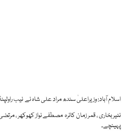
اسلام آباد: وزیراعلیٰ سندھ مراد علی شاہ نے نیب راولپن
نئیر بخاری ، قمر زمان کائرہ مصطفے نواز کھوکھر ، مرت
پہینچے۔