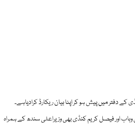
ڈی کے دفتر میں پیش ہو کر اپنا بیان ریکارڈ کرادیاہے۔
ضی وہاب اور فیصل کریم کنڈی بھی وزیراعلی سندھ کے ہمراہ