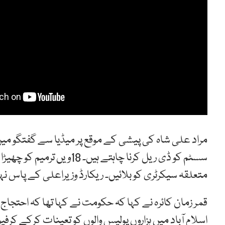
سسٹم کو ڈی ریل کرنا چاہتے ہ
متعلقہ سیکرٹری کو بلائیں۔ ریکارڈ وزیراعلی کے پاس نہی
قمر زمان کائرہ نے کہا کہ حکومت نے کہا تھا کہ احتجا
اسلام آباد میں ہزاروں پولیس والوں کو تعینات کرکے کر