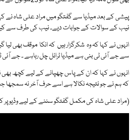
پیشی کے بعد میڈیا سے گفتگو میں مراد علی شاہ نے کہا 
نیب کے سوالات کے جوابات دیے۔ نیب کی طرف سے کی
انہوں نے کہا کہ وہ شکرگزار ہیں کہ انکا موقف بھی لیا 
سے جے آئی ٹی بنی ہے میڈیا ٹرائل چل رہاہے ۔ جے آئی
انہوں نے کہا کہ ان کے پاس چھپانے کے لیے کچھ بھی نہ
کہ ہم نے جو نتیجہ نکالا ہے اسے حرف آخر نہ سمجھا جا
(مراد علی شاہ کی مکمل گفتگو سننے کے لیے وڈیوپر 