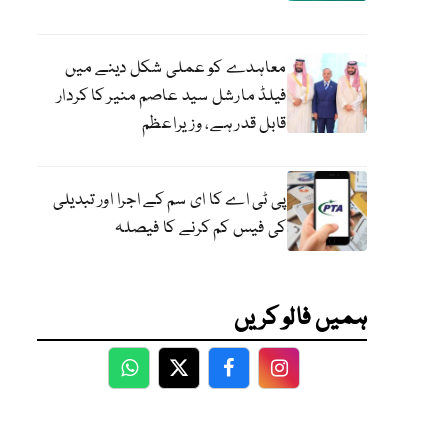
معاہدے کو عملی شکل دینے میں
فیلڈ مارشل سید عاصم منیر کا کردار
قابل قدر ہے، وزیراعظم
پی ٹی اے کا ای سم کے اجرا اور تبدیلی
کی فیس کم کرنے کا فیصلہ
ہمیں فالو کریں
WhatsApp
Twitter
Facebook
Facebook