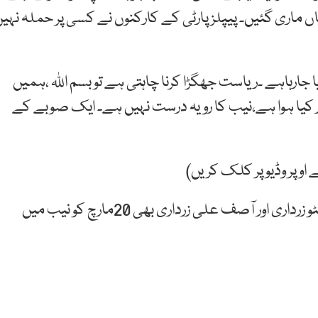
ھیاں ماری گئیں۔ پیپلزپارٹی کے کارکنوں نے کسی پر حملہ نہی
ایا جارہاہے ۔ریاست جھگڑا کرنا چاہتی ہے تو بسم اللہ ،ہمیں
ر کیا ہوا ہے،نیب کا رویہ درست نہیں ہے۔ ایک صوبے کے
اوپر وڈیو پر کلک کریں)
یاد رہے کہ اس سے قبل پیپلزپارٹی کے چیرمین بلاول بھٹو زرداری اور آصف علی زرداری بھی 20مارچ کو نیب میں