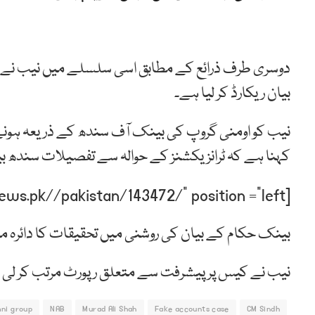
دوسری طرف ذرائع کے مطابق اسی سلسلے میں نیب نے 
بیان ریکارڈ کر لیا ہے۔
نیب کو اومنی گروپ کی بینک آف سندھ کے ذریعہ ہونے 
کہنا ہے کہ ٹرانزیکشنز کے حوالہ سے تفصیلات سندھ بی
[post-relate link=”https://humnews.pk//pakistan/143472/” position =”left”]
بینک حکام کے بیان کی روشنی میں تحقیقات کا دائرہ مزی
نیب نے کیس پر پیشرفت سے متعلق رپورٹ مرتب کر لی ہ
ni group
NAB
Murad Ali Shah
Fake accounts case
CM Sindh