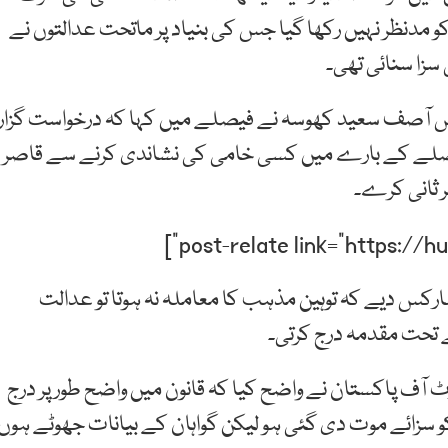
ان حقائق کو مدنظر نہیں رکھا گیا جس کی بنیاد پر ماتحت عدالتوں نے
زا سنائی تھی۔
آصف سعید کھوسہ نے فیصلے میں کہا کہ درخواست گزار
صلے کے بارے میں کسی خامی کی نشاندی کرنے سے قاصر
 ثانی کرے۔
س دیے کہ توہین مذہب کا معاملہ نہ ہوتا تو عدالت
 تحت مقدمہ درج کرتی۔
 آف پاکستان نے واضح کیا کہ قانون میں واضح طور پر درج
زائے موت دی گئی ہو لیکن گواہان کے بیانات جھوٹے ہوں