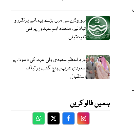
بیوروکریسی میں بڑے پیمانے پر تقرر و
تبادلے، متعدد اہم عہدوں پر نئی
تعیناتیاں
وزیراعظم سعودی ولی عہد کی دعوت پر
سعودی عرب پہنچ گئے، پر تپاک
استقبال
ہمیں فالو کریں
WhatsApp
Twitter
Facebook
Facebook