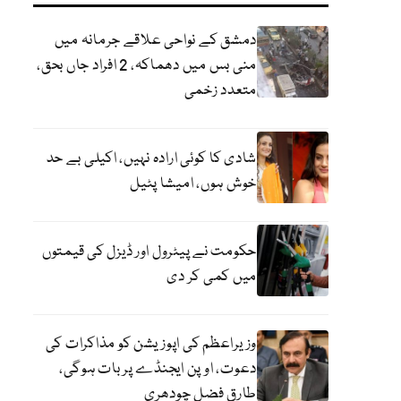
دمشق کے نواحی علاقے جرمانہ میں
منی بس میں دھماکہ، 2 افراد جاں بحق،
متعدد زخمی
شادی کا کوئی ارادہ نہیں، اکیلی بے حد
خوش ہوں، امیشا پٹیل
حکومت نے پیٹرول اور ڈیزل کی قیمتوں
میں کمی کر دی
وزیراعظم کی اپوزیشن کو مذاکرات کی
دعوت، اوپن ایجنڈے پر بات ہوگی،
طارق فضل چودھری