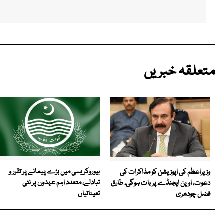
متعلقہ خبریں
بیوروکریسی میں بڑے پیمانے پر تقرر و
وزیراعظم کی اپوزیشن کو مذاکرات کی
تبادلے، متعدد اہم عہدوں پر نئی
دعوت، اوپن ایجنڈے پر بات ہوگی، طارق
تعیناتیاں
فضل چودھری