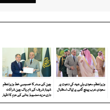
وزیراعظم سعودی ولی عہد کی دعوت پر
چین کے صدر کا خصوصی خط وزیراعظم
سعودی عرب پہنچ گئے، پر تپاک استقبال
شہباز شریف کے نام، پاک چین شراکت
داری مزید مضبوط بنانے کے عزم کا اظہار