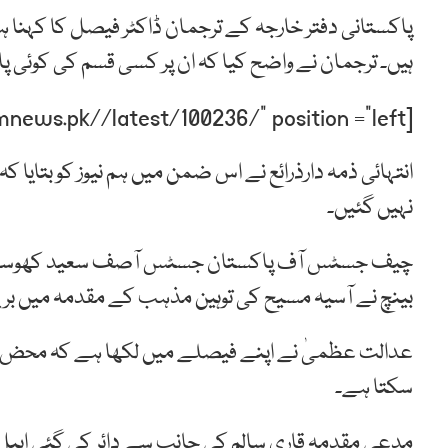
پاکستانی دفتر خارجہ کے ترجمان ڈاکٹر فیصل کا کہنا ہ
ہیں۔ ترجمان نے واضح کیا کہ ان پر کسی قسم کی کوئی پ
[post-relate link=”https://humnews.pk//latest/100236/” position =”left”]
انتہائی ذمہ دارذرائع نے اس ضمن میں ہم نیوز کو بتایا ک
نہیں گئیں۔
چیف جسٹس آف پاکستان جسٹس آصف سعید کھوسہ کی 
بینچ نے آسیہ مسیح کی توہین مذہب کے مقدمہ میں بریت 
عدالت عظمیٰ نے اپنے فیصلے میں لکھا ہے کہ محض جھو
سکتا ہے۔
مدعی مقدمہ قاری سالم کی جانب سے دائر کی گئی اپیل 