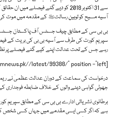
سے 31 اکتوبر 2018 کو دیے گئے فیصلے میں 
آسیہ مسیح کو توہین رسالتﷺ کے مقدمہ میں موت کی س
بی بی سی کے مطابق چیف جسٹس آف پاکستان جسٹس 
سپریم کورٹ کی طرف سے آسیہ بی بی کی بریت کے فی
رہے جس کے تحت عدالت اپنے کیے گئے فیصلے پر نظر
[post-relate link=”https://humnews.pk//latest/99388/” position =”left”]
درخواست کی سماعت کے دوران عدالت عظمیٰ نے ریمارک
جھوٹی گواہی دینے والوں کے خلاف ضابطہ فوجداری کے
برطانوی نشریاتی ادارے بی بی سی کے مطابق سپریم کورٹ
ہے کہ اگر کسی ایسی مقدمے میں جہاں کسی شخص کو س