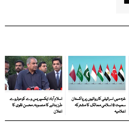
غزہ میں اسرائیلی کارروائیوں پر پاکستان
اسلام آباد ایکسپریس وے کو موٹروے
سمیت 8 اسلامی ممالک کا مشترکہ
طرز بنانے کا منصوبہ، محسن نقوی کا
اعلامیہ
اعلان