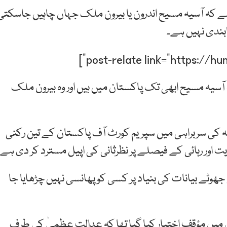
ے کہ آسیہ مسیح اندرون یا بیرون ملک جہاں چاہیں جاسکتی
ابندی نہیں ہے۔
ہ آسیہ مسیح ابھی تک پاکستان میں ہیں اور وہ بیرون ملک
سربراہی میں سپریم کورٹ آف پاکستان کے تین رکنی
اور رہائی کے فیصلے پر نظرثانی کی اپیل مسترد کر دی ہے۔
ٹے بیانات کی بنیاد پر کسی کو پھانسی نہیں چڑھایا جا
میں مؤقف اختیار کیا گیا تھا کہ عدالت عظمیٰ کی طرف