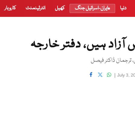
دنیا
ایران-اسرائیل جنگ
کھیل
انٹرٹینمنٹ
کاروبار
آزاد ہیں، دفتر خارجہ
، ترجمان ڈاکٹر فیصل
|
July 3, 