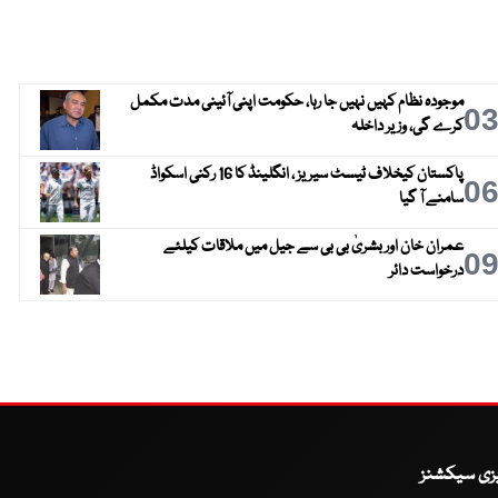
موجودہ نظام کہیں نہیں جا رہا، حکومت اپنی آئینی مدت مکمل
0
کرے گی، وزیر داخلہ
پاکستان کیخلاف ٹیسٹ سیریز ، انگلینڈ کا 16 رکنی اسکواڈ
0
سامنے آ گیا
عمران خان اور بشریٰ بی بی سے جیل میں ملاقات کیلئے
0
درخواست دائر
یزی سیکشنز