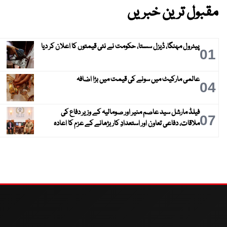
مقبول ترین خبریں
پیٹرول مہنگا، ڈیزل سستا، حکومت نے نئی قیمتوں کا اعلان کر دیا
01
عالمی مارکیٹ میں سونے کی قیمت میں بڑا اضافہ
04
فیلڈ مارشل سید عاصم منیر اور صومالیہ کے وزیر دفاع کی
07
ملاقات، دفاعی تعاون اور استعدادِ کار بڑھانے کے عزم کا اعادہ