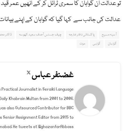
تو عدالت ان گواہان کا سمری ٹرائل کر کے انھیں عمر ق
عدالت کی جانب سے کہا گیا کہ گواہان کے اپنے بیانات
آسیہ مسیح
پاکستانی دفتر خارجہ
چیف جسٹس آصف سعید کھوسہ
ڈاکٹر مح
گواہان
گواہی
موت
غضنفر عباس
X
(Twitter)
 Practical Journalist in Seraiki Language
aily Khabrain Multan from 2001 to 2006.
was also Outsourced Contributor for BBC
s Senior Assignment Editor from 2015 to
slamabad. He tweets at @ghazanfarAbbass