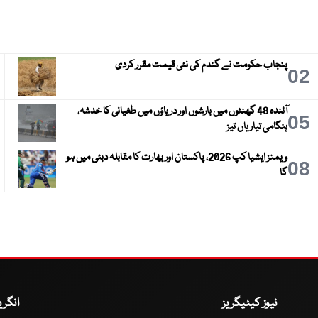
پنجاب حکومت نے گندم کی نئی قیمت مقرر کردی
3
02
آئندہ 48 گھنٹوں میں بارشوں اور دریاؤں میں طغیانی کا خدشہ،
6
05
ہنگامی تیاریاں تیز
ویمنز ایشیا کپ 2026، پاکستان اور بھارت کا مقابلہ دبئی میں ہو
9
08
گا
نیوز کیٹیگریز
انگر