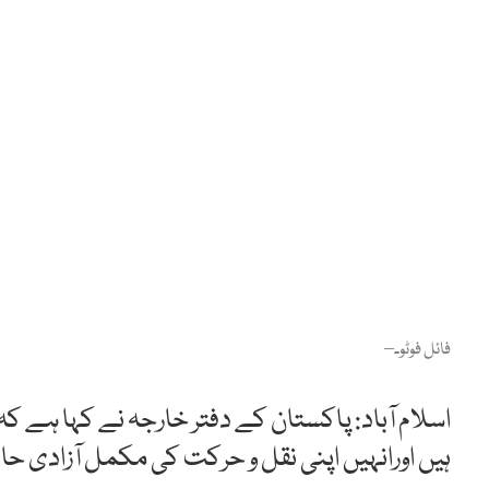
فائل فوٹو۔–
اسلام آباد: پاکستان کے دفتر خارجہ نے کہا ہے ک
ہیں اورانہیں اپنی نقل و حرکت کی مکمل آزادی 