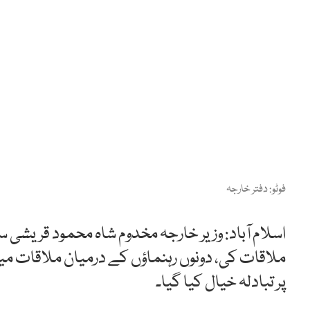
فوٹو: دفتر خارجہ
اسلام آباد: وزیر خارجہ مخدوم شاہ محمود قریشی 
ملاقات کی، دونوں رہنماؤں کے درمیان ملاقات م
پر تبادلہ خیال کیا گیا۔