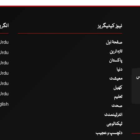
نیوز کیٹیگریز
انگر
صفحۂ اول
Urdu
تازہ ترین
Urdu
پاکستان
Urdu
دنیا
Urdu
اس
معیشت
Urdu
کھیل
Urdu
تعلیم
lish
صحت
انٹرٹینمنٹ
ٹیکنالوجی
دلچسپ و عجیب