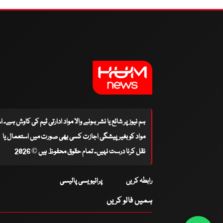
ہم نیوز پر شائع یا نشر ہونے والا مواد ادارتی ٹیم کی کاوش ہے۔ 
مواد کو بغیر پیشگی اجازت کسی بھی صورت میں استعمال یا
نقل کرنا درست نہیں۔ تمام حقوق محفوظ ہیں © 2026
رابطہ کریں
پرائیویسی پالیسی
ہمیں فالو کریں