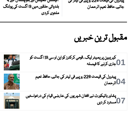
الیکشن کمیشن نے بلوچستان کے 4
پیٹرول کی قیمت 228 روپے فی لیٹر کی
بلدیاتی حلقوں میں 9 اگست کی پولنگ
جائے، حافظ نعیم الرحمان
ملتوی کردی
مقبول ترین خبریں
کیریبین پریمیئر لیگ ، قومی کرکٹرز کو این او سی 19 اگست کو
01
جاری کرنے کا فیصلہ
پیٹرول کی قیمت 228 روپے فی لیٹر کی جائے، حافظ نعیم
04
الرحمان
پشاور ہائیکورٹ نے افغان شہریوں کی عارضی قیام کی درخواستیں
07
مسترد کر دیں