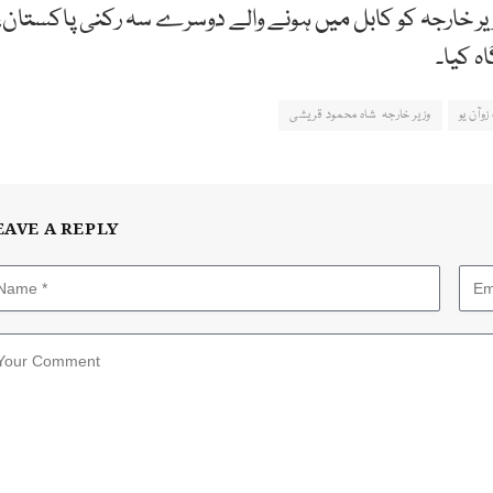
یر خارجہ کو کابل میں ہونے والے دوسرے سہ رکنی پاکستان،
ہ کیا۔
وآن یو
وزیر خارجہ شاہ محمود قریشی
EAVE A REPLY