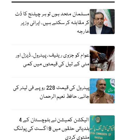
مسلمان متحد ہوں تو ہر چیلنج کا ڈٹ
کر مقابلہ کر سکتے ہیں، ایرانی وزیر
خارجہ
عوام کو جزوی ریلیف، پیٹرول، ڈیزل اور
مٹی کے تیل کی قیمتوں میں کمی
پیٹرول کی قیمت 228 روپے فی لیٹر کی
جائے، حافظ نعیم الرحمان
الیکشن کمیشن نے بلوچستان کے 4
بلدیاتی حلقوں میں 9 اگست کی پولنگ
ملتوی کردی