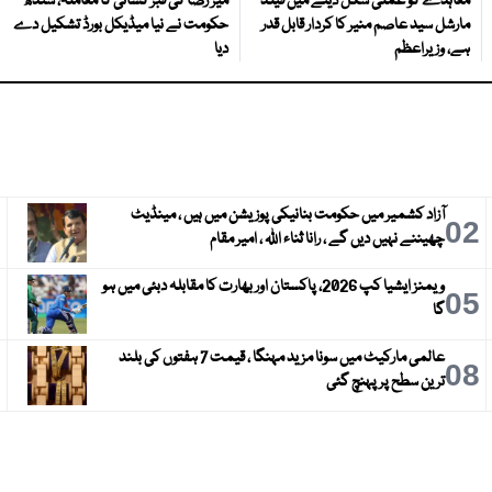
معاہدے کو عملی شکل دینے میں فیلڈ
میر رضا کی قبر کشائی کا معاملہ، سندھ
مارشل سید عاصم منیر کا کردار قابل قدر
حکومت نے نیا میڈیکل بورڈ تشکیل دے
ہے، وزیراعظم
دیا
آزاد کشمیر میں حکومت بنانیکی پوزیشن میں ہیں ، مینڈیٹ
3
02
چھیننے نہیں دیں گے ، رانا ثناء اللہ ، امیر مقام
ویمنز ایشیا کپ 2026، پاکستان اور بھارت کا مقابلہ دبئی میں ہو
6
05
گا
عالمی مارکیٹ میں سونا مزید مہنگا ، قیمت 7 ہفتوں کی بلند
9
08
ترین سطح پر پہنچ گئی