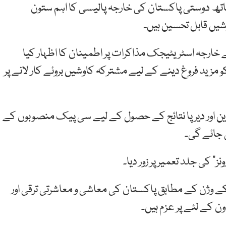
اتھ دوستی پاکستان کی خارجہ پالیسی کا اہم ستون
شیں قابل تحسین ہیں۔
 خارجہ اسٹریٹیجک مذاکرات پر اطمینان کا اظہار کیا
مزید فروغ دینے کے لیے مشترکہ کاوشیں بروئے کار لانے پر
رین اور دیرپا نتائج کے حصول کے لیے سی پیک منصوبوں کے
 جائے گی۔
کی جلد تعمیر پر زور دیا۔
 کے وژن کے مطابق پاکستان کی معاشی و معاشرتی ترقی اور
 کے لئے پر عزم ہیں۔