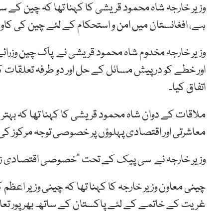
وزیر خارجہ شاہ محمود قریشی کا کہنا تھا کہ چین کے س
ہے، افغانستان میں امن و استحکام کے لئے چین کی کاو
وزیر خارجہ مخدوم شاہ محمود قریشی نے پاک چین وزرائے
اور خطے کو درپیش مسائل کے حل اور دو طرفہ تعلقات کو 
اتفاق کیا۔
ملاقات کے دوان شاہ محمود قریشی کا کہنا تھا کہ بہت
معاشرتی اور اقتصادی پہلوؤں پر خصوصی توجہ مرکوز کی
وزیر خارجہ نے سی پیک کے تحت “خصوصی اقتصادی زونز” 
چینی معاون وزیر خارجہ کا کہنا تھا کہ چینی وزیر اعظم
غریت کے خاتمے کے لئے پاکستان کے ساتھ بھرپور تعاون