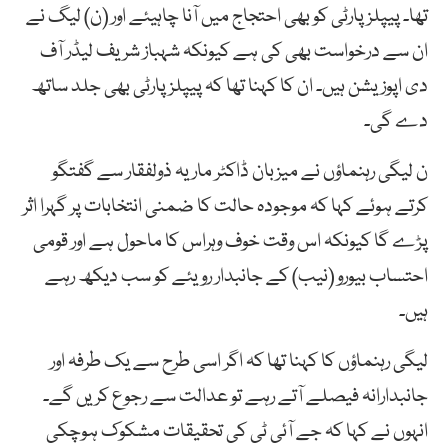
تھا۔ پیپلز پارٹی کو بھی احتجاج میں آنا چاہیئے اور (ن) لیگ نے
ان سے درخواست بھی کی ہے کیونکہ شہباز شریف لیڈر آف
دی اپوزیشن ہیں۔ ان کا کہنا تھا کہ پیپلز پارٹی بھی جلد ساتھ
دے گی۔
ن لیگی رہنماؤں نے میزبان ڈاکٹر ماریہ ذولفقار سے گفتگو
کرتے ہوئے کہا کہ موجودہ حالت کا ضمنی انتخابات پر گہرا اثر
پڑے گا کیونکہ اس وقت خوف وہراس کا ماحول ہے اور قومی
احتساب بیورو (نیب) کے جانبدار رویئے کو سب دیکھ رہے
ہیں۔
لیگی رہنماؤں کا کہنا تھا کہ اگر اسی طرح سے یک طرفہ اور
جانبدارانہ فیصلے آتے رہے تو عدالت سے رجوع کریں گے۔
انہوں نے کہا کہ جے آئی ٹی کی تحقیقات مشکوک ہوچکی