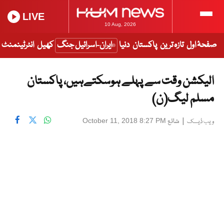
LIVE
10 Aug, 2026
صفحۂ اول
تازہ ترین
پاکستان
دنیا
ایران-اسرائیل جنگ
کھیل
انٹرٹینمنٹ
الیکشن وقت سے پہلے ہوسکتےہیں، پاکستان
مسلم لیگ(ن)
|
شائع
October 11, 2018 8:27 PM
ویب ڈیسک