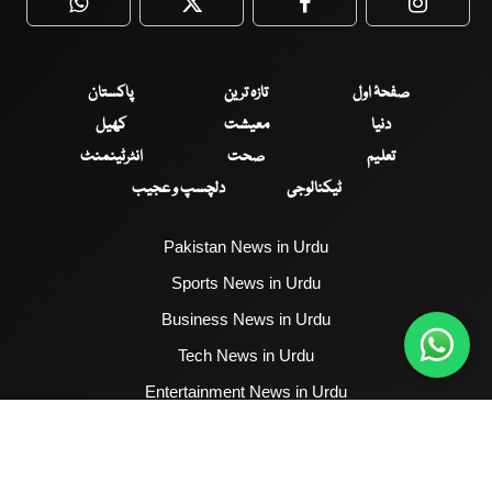
WhatsApp
Twitter
Facebook
Faceboo
صفحۂ اول
تازہ ترین
پاکستان
دنیا
معیشت
کھیل
تعلیم
صحت
انٹرٹینمنٹ
ٹیکنالوجی
دلچسپ و عجیب
Pakistan News in Urdu
Sports News in Urdu
Business News in Urdu
Tech News in Urdu
Entertainment News in Urdu
Health News in Urdu
Hum News English