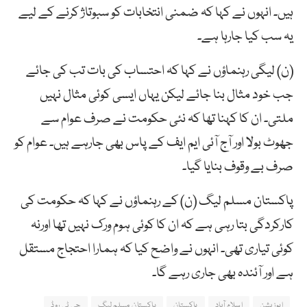
ہیں۔ انہوں نے کہا کہ ضمنی انتخابات کو سبوتاژ کرنے کے لیے
یہ سب کیا جارہا ہے۔
(ن) لیگی رہنماؤں نے کہا کہ احتساب کی بات تب کی جائے
جب خود مثال بنا جائے لیکن یہاں ایسی کوئی مثال نہیں
ملتی۔ ان کا کہنا تھا کہ نئی حکومت نے صرف عوام سے
جھوٹ بولا اور آج آئی ایم ایف کے پاس بھی جارہے ہیں۔ عوام کو
صرف بے وقوف بنایا گیا۔
پاکستان مسلم لیگ (ن) کے رہنماؤں نے کہا کہ حکومت کی
کارکردگی بتا رہی ہے کہ ان کا کوئی ہوم ورک نہیں تھا اورنہ
کوئی تیاری تھی۔ انہوں نے واضح کیا کہ ہمارا احتجاج مستقل
ہے اور آئندہ بھی جاری رہے گا۔
اپوزیشن
اسلام آباد
پاکستان
پاکستان مسلم لیگ
جی ٹی روڈ