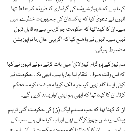
کہنا ہے کہ شہباز شریف کی گرفتاری کا طریقہ کار غلط تھا۔
انہوں نے دعویٰ کیا کہ پاکستان کی جمہوریت خطرے میں
ہے۔ ان کا کہنا تھا کہ حکومت جو کررہی ہے وہ قابل قبول
نہیں ہے۔ انہوں نے واضح کیا کہ اگر یہی حال رہا تو اپوزیشن
مضبوط ہوگی۔
ہم نیوز کے پروگرام ’نیوز لائن‘ میں بات کرتے ہوئے انہوں نے کہا
کہ اس وقت صرف انتقام لیا جارہا ہے۔ ابھی تک حکومت نے
کوئی ایسا کام نہیں کیا جو ملک کو یا معیشت کو مستحکم
کرتا۔ ان کا کہنا تھا کہ ابھی ہم اپنی آواز بلند کریں گے۔
ان کا کہنا تھا کہ جب مسلم لیگ (ن) کی حکومت گئی تو ہم
بینک بیلنس چھوڑ کرگئے تھے اور اب کیا حال ہے سب کے
سامنے ہے۔ ان کا کہنا تھا کہ موجودہ حکومت نے آئی ایم ایف