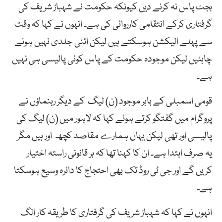
بجٹ پاس نہ کرنے دیں کیونکہ حکومت نے شہباز شریف کی
گرفتاری کرکے انتقامی کارروائی کی ہے۔ انہوں نے کہا کہ وقت
سے پہلے الیکشن ہوسکتے ہیں لیکن اتنی جلدی نہیں ہونے
چاہئیں لیکن موجودہ حکومت کے پاس کوئی پالیسی ہی نہیں
ہے۔
قومی اسمبلی کے باہر موجود (ن) لیگ کے دیگر رہنماؤں نے
پروگرام میں گفتگو کرتے ہوئے کہا کہ لاہور میں (ن) لیگ کی
پالیسی اور تھی لیکن یہاں ہمارے مقاصد کچھ اور ہیں مگر
یہ صرف ابتدا ہے۔ ان کا کہنا تھا کہ ہر قانونی راستہ اختیار
کریں گے اور جی ٹی روڈ تک بھی احتجاج کا دائرہ وسیع ہوسکتا
ہے۔
انہوں نے کہا کہ شہباز شریف کی گرفتاری کا طریقہ کار الگ