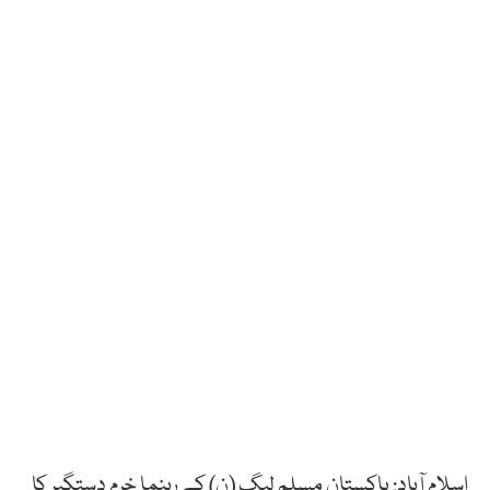
اسلام آباد: پاکستان مسلم لیگ (ن) کے رہنما خرم دستگیر کا