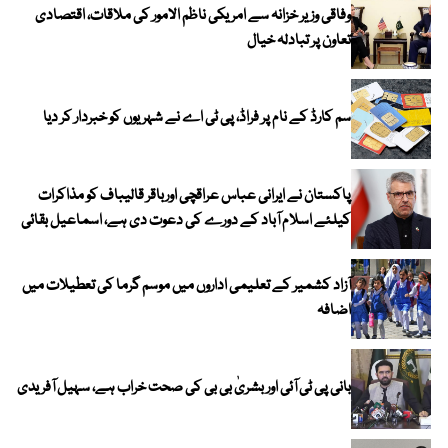
وفاقی وزیر خزانہ سے امریکی ناظم الامور کی ملاقات، اقتصادی
تعاون پر تبادلہ خیال
سم کارڈ کے نام پر فراڈ، پی ٹی اے نے شہریوں کو خبردار کر دیا
پاکستان نے ایرانی عباس عراقچی اورباقر قالیباف کو مذاکرات
کیلئے اسلام آباد کے دورے کی دعوت دی ہے، اسماعیل بقائی
آزاد کشمیر کے تعلیمی اداروں میں موسم گرما کی تعطیلات میں
اضافہ
بانی پی ٹی آئی اور بشریٰ بی بی کی صحت خراب ہے، سہیل آفریدی