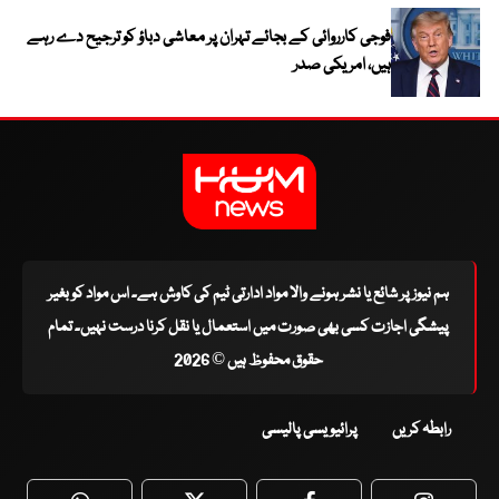
فوجی کارروائی کے بجائے تہران پر معاشی دباؤ کو ترجیح دے رہے
ہیں، امریکی صدر
ہم نیوز پر شائع یا نشر ہونے والا مواد ادارتی ٹیم کی کاوش ہے۔ اس مواد کو بغیر
پیشگی اجازت کسی بھی صورت میں استعمال یا نقل کرنا درست نہیں۔ تمام
حقوق محفوظ ہیں © 2026
رابطہ کریں
پرائیویسی پالیسی