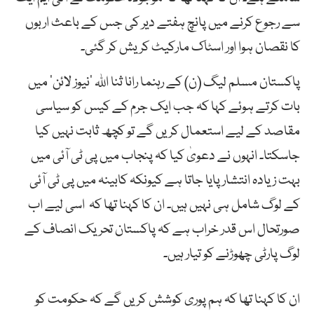
سے رجوع کرنے میں پانچ ہفتے دیر کی جس کے باعث اربوں
کا نقصان ہوا اور اسٹاک مارکیٹ کریش کر گئی۔
پاکستان مسلم لیگ (ن) کے رہنما رانا ثنا اللہ ’نیوز لائن‘ میں
بات کرتے ہوئے کہا کہ جب ایک جرم کے کیس کو سیاسی
مقاصد کے لیے استعمال کریں گے تو کچھ ثابت نہیں کیا
جاسکتا۔ انہوں نے دعویٰ کیا کہ پنجاب میں پی ٹی آئی میں
بہت زیادہ انتشار پایا جاتا ہے کیونکہ کابینہ میں پی ٹی آئی
کے لوگ شامل ہی نہیں ہیں۔ ان کا کہنا تھا کہ اسی لیے اب
صورتحال اس قدر خراب ہے کہ پاکستان تحریک انصاف کے
لوگ پارٹی چھوڑنے کو تیار ہیں۔
ان کا کہنا تھا کہ ہم پوری کوشش کریں گے کہ حکومت کو