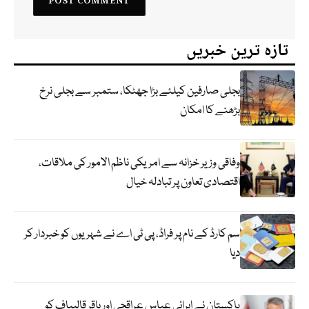
تازہ ترین خبریں
بجلی صارفین کیلئے بڑا جھٹکا، ستمبر سے بجلی نرخ
بڑھنے کا امکان
وفاقی وزیر خزانہ سے امریکی ناظم الامور کی ملاقات،
اقتصادی تعاون پر تبادلہ خیال
سم کارڈ کے نام پر فراڈ، پی ٹی اے نے شہریوں کو خبردار کر
دیا
پاکستان نے ایرانی عباس عراقچی اورباقر قالیباف کو