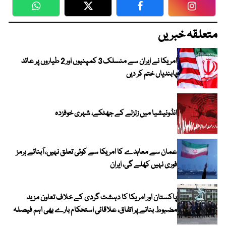
WhatsApp
Twitter
Facebook
Faceboo
متعلقہ خبریں
امریکا نے ایران سے منسلک 3 کمپنیوں اور 2 طیاروں پر عائد
پابندیاں ختم کر دیں
انڈونیشیا میں زلزلے کے جھٹکے، شہری خوفزدہ
عمان سے معاہدے کا امریکا سے کوئی تعلق نہیں، آبنائے ہرمز
فوری نہیں کھلے گی، ایران
پاکستان اور امریکا کا دہشت گردی کے خلاف تعاون مزید
مضبوط بنانے پر اتفاق، علاقائی استحکام بارے بھی اہم فیصلہ