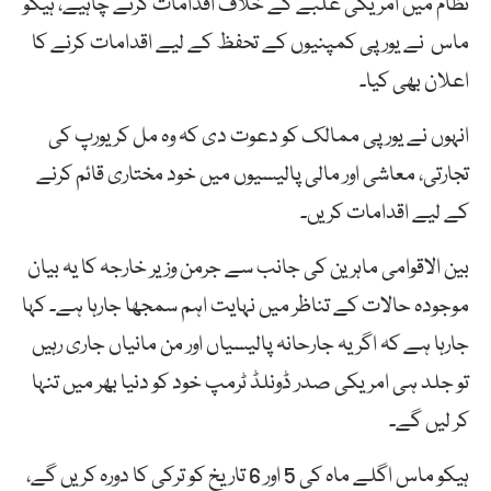
نظام میں امریکی غلبے کے خلاف اقدامات کرنے چاہیے، ہیکو
ماس نے یورپی کمپنیوں کے تحفظ کے لیے اقدامات کرنے کا
اعلان بھی کیا۔
انہوں نے یورپی ممالک کو دعوت دی کہ وہ مل کر یورپ کی
تجارتی، معاشی اور مالی پالیسیوں میں خود مختاری قائم کرنے
کے لیے اقدامات کریں۔
بین الاقوامی ماہرین کی جانب سے جرمن وزیر خارجہ کا یہ بیان
موجودہ حالات کے تناظر میں نہایت اہم سمجھا جارہا ہے۔ کہا
جارہا ہے کہ اگر یہ جارحانہ پالیسیاں اور من مانیاں جاری رہیں
تو جلد ہی امریکی صدر ڈونلڈ ٹرمپ خود کو دنیا بھر میں تنہا
کر لیں گے۔
ہیکو ماس اگلے ماہ کی 5 اور 6 تاریخ کو ترکی کا دورہ کریں گے،