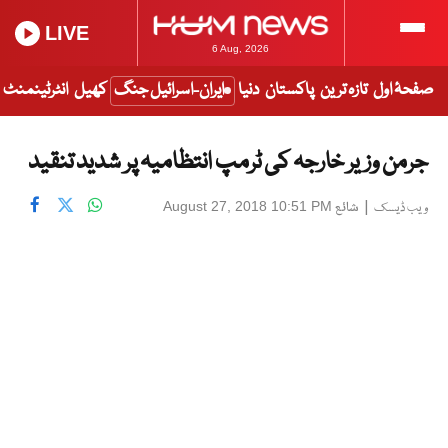
LIVE
6 Aug, 2026
صفحۂ اول
تازہ ترین
پاکستان
دنیا
ایران-اسرائیل جنگ
کھیل
انٹرٹینمنٹ
جرمن وزیر خارجہ کی ٹرمپ انتظامیہ پر شدید تنقید
|
شائع
August 27, 2018 10:51 PM
ویب ڈیسک