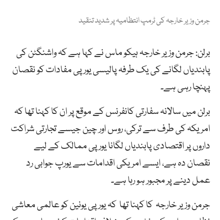
جرمن وزیر خارجہ کی ٹرمپ انتظامیہ پر شدید تنقید
برلن: جرمن وزیر خارجہ ہیکو ماس نے کہا ہے کہ واشنگٹن کی
پابندیاں لگانے کی یک طرفہ پالیسی یورپی مفادات کو نقصان
پہنچا رہی ہے۔
برلن میں سالانہ سفارتی کانفرنس کے موقع پر ان کا کہنا تھا کہ
امریکہ کی طرف سے ترکی، روس اور چین جیسے تجارتی شراکت
داروں پر اقتصادی پابندیاں لگانا یورپی ممالک کے لیے
نقصان دہ ہے، ایسے امریکی اقدامات سے یورپ جوابی رد
عمل دینے پر مجبور ہو رہا ہے۔
جرمن وزیر خارجہ کا کہنا تھا کہ یورپی یونین کو عالمی معاشی