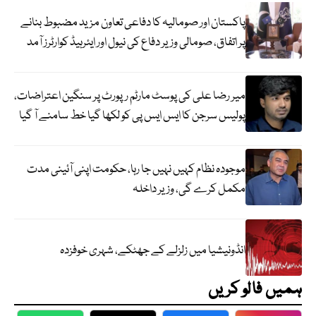
پاکستان اور صومالیہ کا دفاعی تعاون مزید مضبوط بنانے
پر اتفاق، صومالی وزیر دفاع کی نیول اور ایئرہیڈ کوارٹرز آمد
میر رضا علی کی پوسٹ مارٹم رپورٹ پر سنگین اعتراضات،
پولیس سرجن کا ایس ایس پی کو لکھا گیا خط سامنے آ گیا
موجودہ نظام کہیں نہیں جا رہا، حکومت اپنی آئینی مدت
مکمل کرے گی، وزیر داخلہ
انڈونیشیا میں زلزلے کے جھٹکے، شہری خوفزدہ
ہمیں فالو کریں