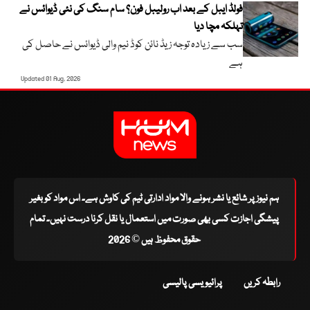
فولڈ ایبل کے بعد اب رولیبل فون؟ سام سنگ کی نئی ڈیوائس نے
تہلکہ مچا دیا
سب سے زیادہ توجہ زیڈ نائن کوڈ نیم والی ڈیوائس نے حاصل کی
ہے
Updated 01 Aug, 2026
ہم نیوز پر شائع یا نشر ہونے والا مواد ادارتی ٹیم کی کاوش ہے۔ اس مواد کو بغیر
پیشگی اجازت کسی بھی صورت میں استعمال یا نقل کرنا درست نہیں۔ تمام
حقوق محفوظ ہیں © 2026
رابطہ کریں
پرائیویسی پالیسی