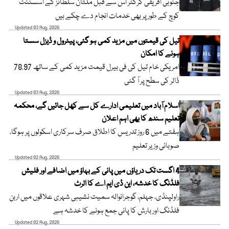
جنوبی افریقی کرکٹر اس سے قبل ملتان سلطانز کے اسسٹنٹ
کوچ کے طور پر بھی خدمات انجام دے چکے ہیں
Updated 03 Aug, 2026
تیل کی قیمتوں میں مزید کمی ہو گئی، پیٹرول و ڈیزل سستا
ہونے کا امکان
امریکی خام تیل کی فی بیرل قیمت مزید کمی کے ساتھ 78.97
ڈالر کی سطح پر آ گئی
Updated 03 Aug, 2026
اسلام آباد میں تعلیمی ادارے کل سے کھل جائیں گے، محکمہ
تعلیم سندھ کا بھی اہم اعلان
ہفتے میں 6 روز تدریس کا اطلاق صرف سرکاری اسکولوں پر ہوگا،
صوبائی وزیر تعلیم
Updated 02 Aug, 2026
4 اگست تک دریاؤں میں پانی کے بہاؤ میں اضافے اور فلیش
فلڈنگ کا خدشہ، این ڈی ایم اے کا الرٹ
راولپنڈی، جہلم، گوجرانوالہ سمیت نشیبی شہری علاقوں میں اربن
فلڈنگ اور بارش کا پانی جمع ہونے کا خدشہ ہے
Updated 02 Aug, 2026