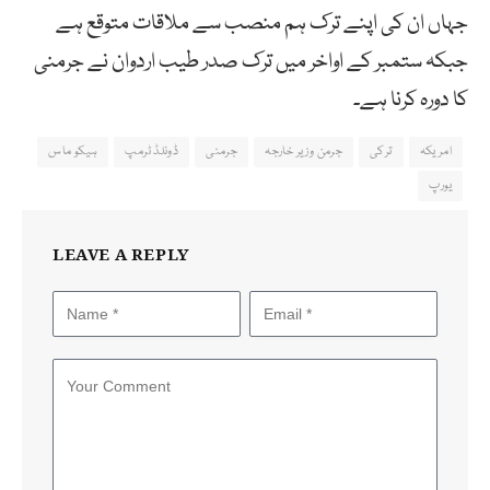
جہاں ان کی اپنے ترک ہم منصب سے ملاقات متوقع ہے
جبکہ ستمبر کے اواخر میں ترک صدر طیب اردوان نے جرمنی
کا دورہ کرنا ہے۔
امریکہ
ترکی
جرمن وزیر خارجہ
جرمنی
ڈونلڈ ٹرمپ
ہیکو ماس
یورپ
LEAVE A REPLY