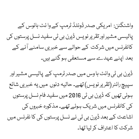
واشنگٹن: امریکی صدر ڈونلڈ ٹرمپ کے وا ئٹ ہائوس کے
پالیسی مشیر اور تقریر نویس ڈیرن بی ٹی سفید نسل پرستوں کی
کانفرنس میں شرکت کے حوالے سے خبریں سامنے آنے کے
بعد اپنے عہدے سے مستعفی ہو گئے ہیں۔
ڈیرن بی ٹی وائٹ ہا وس میں صدر ٹرمپ کے پالیسی مشیر اور
سپیچ رائٹر (تقریر نویس) تھے۔ حالیہ دنوں میں یہ خبریں شائع
ہوئی تھیں کہ ڈیرن بی ٹی 2016 میں سفید فام نسل پرستوں
کی کانفرنس میں شریک ہوئے تھے۔ مذکورہ خبروں کی
اشاعت کے بعد ڈیرن بی ٹی نے نسل پرستوں کی کا نفرنس میں
شرکت کا اعتراف کر لیا تھا۔