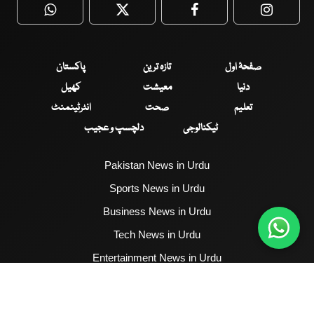
WhatsApp
Twitter
Facebook
Faceboo
صفحۂ اول
تازہ ترین
پاکستان
دنیا
معیشت
کھیل
تعلیم
صحت
انٹرٹینمنٹ
ٹیکنالوجی
دلچسپ و عجیب
Pakistan News in Urdu
Sports News in Urdu
Business News in Urdu
Tech News in Urdu
Entertainment News in Urdu
Health News in Urdu
Hum News English