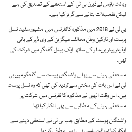
وہائٹ ہاؤس نےڈیرن بی ٹی کے استعفے کے تصدیق کی ہے
لیکن تفصیلات بتانے سے گریز کیا ہے۔
بی ٹی نے 2016 میں مذکورہ کانفرنس میں مشہور سفید نسل
پرست اور تارکین وطن مخالف میگزین کے وی ڈیر کے بانی
ایڈیٹر پیٹر بریملو کے ساتھ ایک پینل گفتگو میں شرکت کی
تھی۔
مستعفی ہونے سے پہلے واشنگٹن پوسٹ سے گفتگو مپں بی
ٹی نے اس بات کی سختی سے تردید کی تھی کہ وہ نسل پرست
ہیں۔ اس وقت انہوں نے مذکورہ کا نفرنس میں شرکت پر
مستعفی ہونےکے مطالبے سے بھی انکار کیا تھا۔
واشنگٹن پوسٹ کے مطابق جب بی ٹی نے استعفی دینے سے
انکار کیا تو وائٹ ہاوس نے انہیں برطرف کر دیا۔