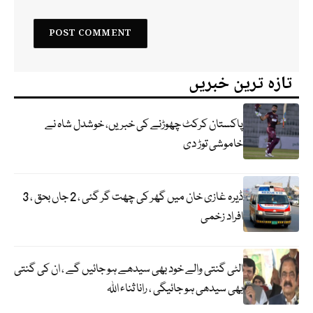
تازہ ترین خبریں
پاکستان کرکٹ چھوڑنے کی خبریں، خوشدل شاہ نے
خاموشی توڑ دی
ڈیرہ غازی خان میں گھر کی چھت گر گئی ، 2 جاں بحق ، 3
افراد زخمی
الٹی گنتی والے خود بھی سیدھے ہو جائیں گے ، ان کی گنتی
بھی سیدھی ہو جائیگی ، رانا ثناء اللہ