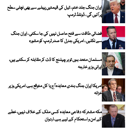
ایران جنگ جلد ختم ، تیل کی قیمتیں پہلے سے بھی نچلی سطح
پر آئیں گی ، ڈونلڈ ٹرمپ
فضائی طاقت سے فتح حاصل نہیں کی جا سکتی ، ایران جنگ
سے نکلیں ، امریکی جنرل کا صدر ٹرمپ کو مشورہ
مسلمان متحد ہوں تو ہر چیلنج کا ڈٹ کر مقابلہ کر سکتے ہیں،
ایرانی وزیر خارجہ
امریکا ایران جنگ بندی معاہدہ آج یا کل متوقع ہے، امریکی وزیر
خزانہ
مکہ مشترکہ دفاعی معاہدہ کسی ملک کے خلاف نہیں، خطے
کے امن و استحکام کے لیے ہے، اردوان