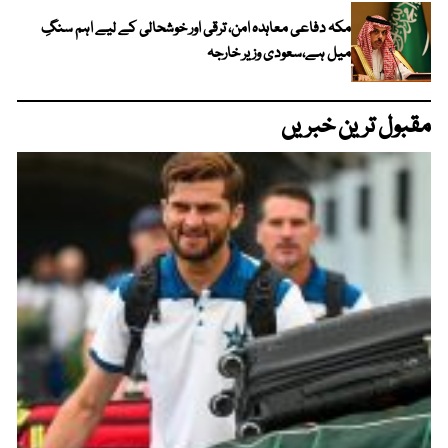
مکہ دفاعی معاہدہ امن، ترقی اور خوشحالی کے لیے اہم سنگِ
میل ہے،سعودی وزیر خارجہ
مقبول ترین خبریں