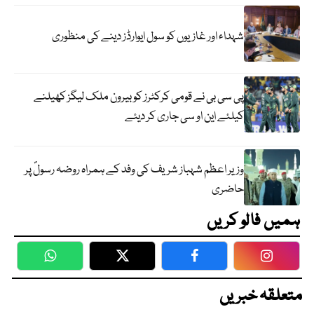
شہداء اور غازیوں کو سول ایوارڈز دینے کی منظوری
پی سی بی نے قومی کرکٹرز کو بیرون ملک لیگز کھیلنے
کیلئے این او سی جاری کر دیئے
وزیر اعظم شہباز شریف کی وفد کے ہمراہ روضہ رسولؐ پر
حاضری
ہمیں فالو کریں
WhatsApp
Twitter
Facebook
Faceboo
متعلقہ خبریں