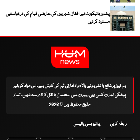
پشاور ہائیکورٹ نے افغان شہریوں کی عارضی قیام کی درخواستیں
مسترد کر دیں
ہم نیوز پر شائع یا نشر ہونے والا مواد ادارتی ٹیم کی کاوش ہے۔ اس مواد کو بغیر
پیشگی اجازت کسی بھی صورت میں استعمال یا نقل کرنا درست نہیں۔ تمام
حقوق محفوظ ہیں © 2026
رابطہ کریں
پرائیویسی پالیسی