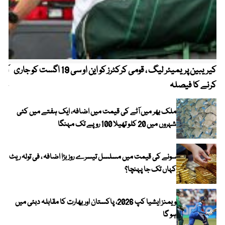
کیریبین پریمیئر لیگ ، قومی کرکٹرز کو این او سی 19 اگست کو جاری
آز
کرنے کا فیصلہ
چھی
ملک بھر میں آٹے کی قیمت میں اضافہ، ایک ہفتے میں کئی
شہروں میں 20 کلو تھیلا 100 روپے تک مہنگا
سونے کی قیمت میں مسلسل تیسرے روز بڑا اضافہ ، فی تولہ ریٹ
کہاں تک جا پہنچا؟
ویمنز ایشیا کپ 2026، پاکستان اور بھارت کا مقابلہ دبئی میں
ہو گا