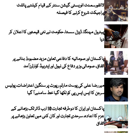
لاانفورسمنٹ انویسٹی گیشن سنٹر کے قیام کیلئے پائلٹ
پراجیکٹ شروع کرنے کا فیصلہ
پیٹرول مہنگا، ڈیزل سستا، حکومت نے نئی قیمتوں کا اعلان کر
دیا
پاکستان اور صومالیہ کا دفاعی تعاون مزید مضبوط بنانے پر
اتفاق، صومالی وزیر دفاع کی نیول اور ایئرہیڈ کوارٹرز آمد
میر رضا علی کی پوسٹ مارٹم رپورٹ پر سنگین اعتراضات، پولیس
سرجن کا ایس ایس پی کو لکھا گیا خط سامنے آ گیا
پاکستان اور ایران کا دوطرفہ تجارت 10 ارب ڈالر تک بڑھانے کے
عزم کا اعادہ، سرحدی تجارت اور کان کنی میں تعاون بڑھانے پر
اتفاق