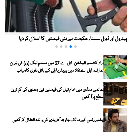
پیٹرول اور ڈیزل سستا، حکومت نے نئی قیمتوں کا اعلان کر دیا
آزاد کشمیر الیکشن ، ایل اے 27 میں مسلم لیگ (ن) کی نورین
عارف ، ایل اے 28 میں پیپلز پارٹی کے بازل نقوی کامیاب
عالمی منڈی میں خام تیل کی قیمتیں تین ہفتوں کی کم ترین
سطح پر آ گئیں
پشاور زلمی کے مالک جاوید آفریدی کی والدہ انتقال کر گئیں