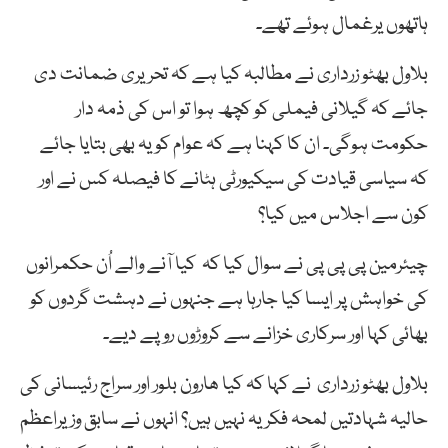
ہاتھوں یرغمال ہوئے تھے۔
بلاول بھٹو زرداری نے مطالبہ کیا ہے کہ تحریری ضمانت دی
جائے کہ گیلانی فیملی کو کچھ ہوا تو اس کی ذمہ دار
حکومت ہوگی۔ ان کا کہنا ہے کہ عوام کو یہ بھی بتایا جائے
کہ سیاسی قیادت کی سیکیورٹی ہٹانے کا فیصلہ کس نے اور
کون سے اجلاس میں کیا؟
چیئرمین پی پی پی نے سوال کیا کہ کیا آنے والے اُن حکمرانوں
کی خواہش پر ایسا کیا جارہا ہے جنہوں نے دہشت گردوں کو
بھائی کہا اور سرکاری خزانے سے کروڑوں روپے دیے۔
بلاول بھٹو زرداری نے کہا کہ کیا ھارون بلور اور سراج رئیسانی کی
حالیہ شہادتیں لمحہ فکریہ نہیں ہیں؟ انہوں نے سابق وزیراعظم