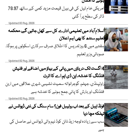
ہونے کا امکان
امریکی خام تیل کی فی بیرل قیمت مزید کمی کے ساتھ 78.97
ڈالر کی سطح پر آ گئی
Updated 03 Aug, 2026
اسلام آباد میں تعلیمی ادارے کل سے کھل جائیں گے، محکمہ
تعلیم سندھ کا بھی اہم اعلان
ہفتے میں 6 روز تدریس کا اطلاق صرف سرکاری اسکولوں پر ہوگا،
صوبائی وزیر تعلیم
Updated 02 Aug, 2026
4 اگست تک دریاؤں میں پانی کے بہاؤ میں اضافے اور فلیش
فلڈنگ کا خدشہ، این ڈی ایم اے کا الرٹ
راولپنڈی، جہلم، گوجرانوالہ سمیت نشیبی شہری علاقوں میں اربن
فلڈنگ اور بارش کا پانی جمع ہونے کا خدشہ ہے
Updated 02 Aug, 2026
فولڈ ایبل کے بعد اب رولیبل فون؟ سام سنگ کی نئی ڈیوائس نے
تہلکہ مچا دیا
سب سے زیادہ توجہ زیڈ نائن کوڈ نیم والی ڈیوائس نے حاصل کی
ہے