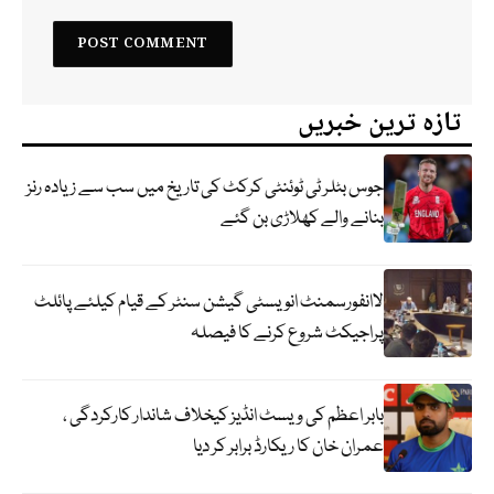
تازہ ترین خبریں
جوس بٹلر ٹی ٹوئنٹی کرکٹ کی تاریخ میں سب سے زیادہ رنز
بنانے والے کھلاڑی بن گئے
لاانفورسمنٹ انویسٹی گیشن سنٹر کے قیام کیلئے پائلٹ
پراجیکٹ شروع کرنے کا فیصلہ
بابر اعظم کی ویسٹ انڈیز کیخلاف شاندار کارکردگی ،
عمران خان کا ریکارڈ برابر کر دیا