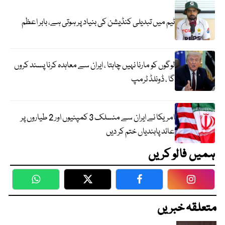
ٹیم میں تبدیلی کنڈیشن کی بنیاد پر ہوتی ہے، بابر اعظم
لوگوں کو مارنا نہیں چاہتا ، ایران سے معاہدہ کرنا پسند کروں
گا ، ڈونلڈ ٹرمپ
امریکا نے ایران سے منسلک 3 کمپنیوں اور 2 طیاروں پر
عائد پابندیاں ختم کر دیں
ہمیں فالو کریں
WhatsApp
Twitter
Facebook
Faceboo
متعلقہ خبریں