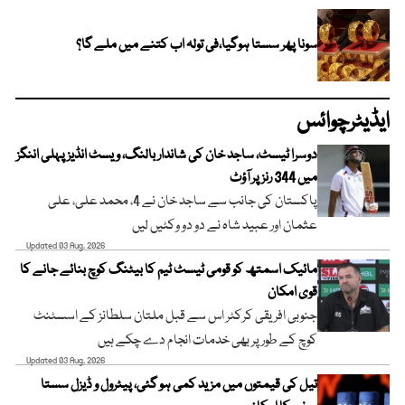
سونا پھر سستا ہوگیا،فی تولہ اب کتنے میں ملے گا؟
ایڈیٹرچوائس
دوسرا ٹیسٹ، ساجد خان کی شاندار بالنگ، ویسٹ انڈیز پہلی اننگز
میں 344 رنز پر آؤٹ
پاکستان کی جانب سے ساجد خان نے 4، محمد علی، علی
عثمان اور عبید شاہ نے دو دو وکٹیں لیں
Updated 03 Aug, 2026
مائیک اسمتھ کو قومی ٹیسٹ ٹیم کا بیٹنگ کوچ بنائے جانے کا
قوی امکان
جنوبی افریقی کرکٹر اس سے قبل ملتان سلطانز کے اسسٹنٹ
کوچ کے طور پر بھی خدمات انجام دے چکے ہیں
Updated 03 Aug, 2026
تیل کی قیمتوں میں مزید کمی ہو گئی، پیٹرول و ڈیزل سستا