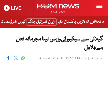
LIVE
6 Aug, 2026
صفحۂ اول
تازہ ترین
پاکستان
دنیا
ایران-اسرائیل جنگ
کھیل
انٹرٹینمنٹ
گیلانی سے سیکیورٹی واپس لینا مجرمانہ فعل
ہے،بلاول
|
شائع
August 12, 2018 12:51 PM
ویب ڈیسک