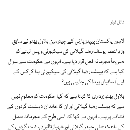
فائل فوٹو
لاہور: پاکستان پیپلزپارٹی کے چیئرمین بلاول بھٹو نے سابق
وزیراعظم یوسف رضا گیلانی کی سیکیورٹی واپس لینے کو
صریحاً مجرمانہ فعل قرار دیا ہے۔ انہوں نے حکومت سے سوال
کیا ہے کہ یوسف رضا گیلانی کی سیکیورٹی ہٹا کر کس کے
لیے آسانیاں پیدا کی جارہی ہیں؟
بلاول بھٹو زرداری کا کہنا ہے کہ کیا حکومت کو معلوم نہیں
ہے کہ یوسف رضا گیلانی اور ان کا خاندان دہشت گردوں کے
نشانے پر ہے۔ انہوں نے کہا کہ اسی طرح کے مجرمانہ عمل
کے باعث علی حیدر گیلانی اور شہباز تاثیر دہشت گردوں کے