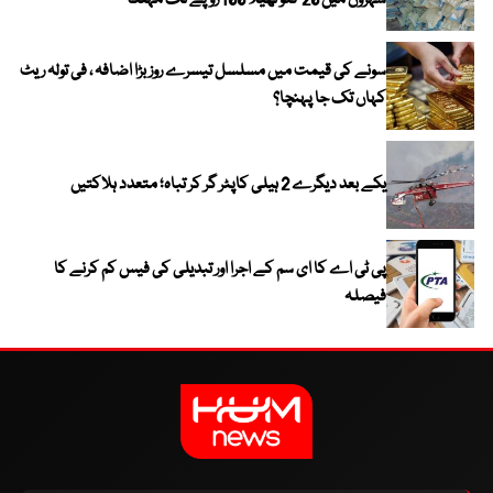
شہروں میں 20 کلو تھیلا 100 روپے تک مہنگا
سونے کی قیمت میں مسلسل تیسرے روز بڑا اضافہ ، فی تولہ ریٹ
کہاں تک جا پہنچا؟
یکے بعد دیگرے 2 ہیلی کاپٹر گر کر تباہ؛ متعدد ہلاکتیں
پی ٹی اے کا ای سم کے اجرا اور تبدیلی کی فیس کم کرنے کا
فیصلہ