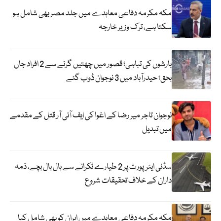
مکہ مکرمہ دفاعی معاہدے میں جلد مصر بھی شامل ہو
سکتا ہے، ترک وزیر خارجہ
بارشوں کی تباہی؛ قصور میں چھتیں گرنے سے 2 افراد جاں
بحق؛ حیدرآباد میں 3 نوجوان ڈوب گئے
نوجوان تاجر میر رضا کے اغوا کی ایف آئی آر قتل کے مقدمے
میں تبدیل
سڈنی ایئرپورٹ پر 2 طیارے ٹکرانے سے بال بال بچے، ذمہ
داران کے خلاف تحقیقات شروع
مکہ مکرمہ دفاعی معاہدے میں ایران کو بھی شامل کیا