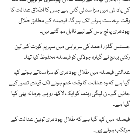
کی پاداش میں سزا سنائی گئی ہے جس کا اطلاق عدالت کا
وقت برخاست ہونے تک ہو گا۔ فیصلہ کے مطابق طلال
چودھری پانچ برس کے لیے نااہل ہو گئے ہیں۔
جسٹس گلزار احمد کی سربراہی میں سپریم کورٹ کے تین
رکنی بینچ نے گیارہ جولائی کو فیصلہ محفوظ کیا تھا۔
عدالتی فیصلہ میں طلال چودھری کو سزا سناتے ہوئے کہا
گیا ہے کہ وہ عدالت کا وقت ختم ہونے تک قیدی تصور کیے
جائیں گے۔ ن لیگی رہنما کو ایک لاکھ روپے جرمانہ بھی کیا
گیا ہے۔
فیصلہ میں کہا گیا ہے کہ طلال چودھری توہین عدالت کے
مرتکب ہوئے ہیں۔