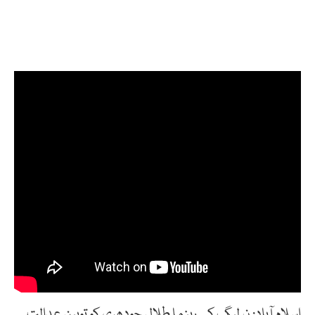
اسلام آباد: ن لیگ کے رہنما طلال چودھری کو توہین عدالت