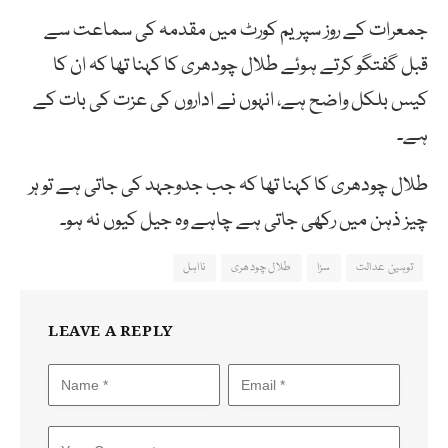
جمعرات کے روز سپریم کورٹ میں مقدمہ کی سماعت سے
قبل گفتگو کرتے ہوئے طلال چودھری کا کہنا تھا کہ ان کا
کیس بلکل واضح ہے، انہوں نے اداروں کی عزت کی بات کے
ہے۔
طلال چودھری کا کہنا تھا کہ جب جدوجہد کی جاتی ہے تو ہر
چیز ذہن میں رکھی جاتی ہے چاہے وہ جیل کیوں نہ ہو۔
توہین عدالت
سزا
طلال چودھری
نااہل
LEAVE A REPLY