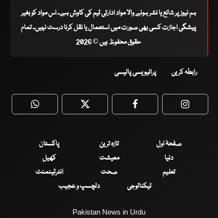
ہم نیوز پر شائع یا نشر ہونے والا مواد ادارتی ٹیم کی کاوش ہے۔ اس مواد کو بغیر
پیشگی اجازت کسی بھی صورت میں استعمال یا نقل کرنا درست نہیں۔ تمام
حقوق محفوظ ہیں © 2026
رابطہ کریں
پرائیویسی پالیسی
WhatsApp
Twitter
Facebook
Faceboo
صفحۂ اول
تازہ ترین
پاکستان
دنیا
معیشت
کھیل
تعلیم
صحت
انٹرٹینمنٹ
ٹیکنالوجی
دلچسپ و عجیب
Pakistan News in Urdu