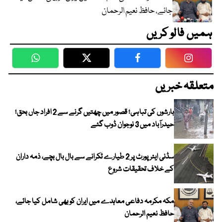
جائے، حافظ نعیم الرحمان
ہمیں فالو کریں
WhatsApp
Twitter
Facebook
Faceboo
متعلقہ خبریں
بارشوں کی تباہی؛ قصور میں چھتیں گرنے سے 2 افراد جاں بحق؛
حیدرآباد میں 3 نوجوان ڈوب گئے
سڈنی ایئرپورٹ پر 2 طیارے ٹکرانے سے بال بال بچے، ذمہ داران
کے خلاف تحقیقات شروع
مکہ مکرمہ دفاعی معاہدے میں ایران کو بھی شامل کیا جائے،
حافظ نعیم الرحمان