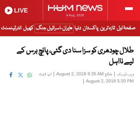
LIVE
9 Aug, 2026
صفحۂ اول
تازہ ترین
پاکستان
دنیا
ایران-اسرائیل جنگ
کھیل
انٹرٹینمنٹ
طلال چودھری کو سزا سنا دی گئی، پانچ برس کے
لیے نااہل
|
شائع
|
اپ ڈیٹ
August 2, 2018 9:35 AM
ویب ڈیسک
|
August 2, 2018 5:20 PM