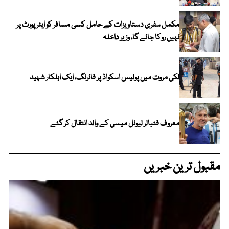
مکمل سفری دستاویزات کے حامل کسی مسافر کو ایئرپورٹ پر
نہیں روکا جائے گا، وزیر داخلہ
لکی مروت میں پولیس اسکواڈ پر فائرنگ، ایک اہلکار شہید
معروف فٹبالر لیونل میسی کے والد انتقال کر گئے
مقبول ترین خبریں