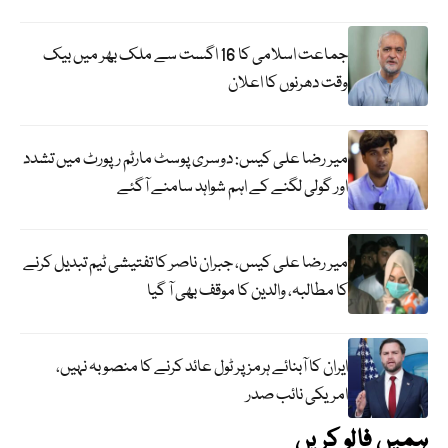
جماعت اسلامی کا 16 اگست سے ملک بھر میں بیک
وقت دھرنوں کا اعلان
میر رضا علی کیس: دوسری پوسٹ مارٹم رپورٹ میں تشدد
اور گولی لگنے کے اہم شواہد سامنے آگئے
میر رضا علی کیس، جبران ناصر کا تفتیشی ٹیم تبدیل کرنے
کا مطالبہ، والدین کا موقف بھی آ گیا
ایران کا آبنائے ہرمز پر ٹول عائد کرنے کا منصوبہ نہیں،
امریکی نائب صدر
ہمیں فالو کریں