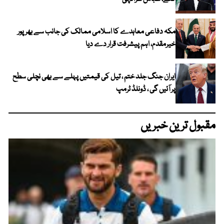
مکہ دفاعی معاہدے کا اسلامی ممالک کی جانب سے بھرپور
خیرمقدم، اہم پیشرفت قرار دے دیا
ایران جنگ جلد ختم ، تیل کی قیمتیں پہلے سے بھی نچلی سطح
پر آئیں گی ، ڈونلڈ ٹرمپ
مقبول ترین خبریں