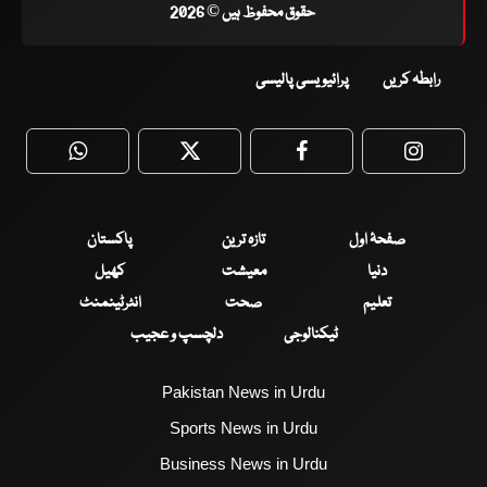
حقوق محفوظ ہیں © 2026
رابطہ کریں
پرائیویسی پالیسی
WhatsApp
Twitter
Facebook
Faceboo
صفحۂ اول
تازہ ترین
پاکستان
دنیا
معیشت
کھیل
تعلیم
صحت
انٹرٹینمنٹ
ٹیکنالوجی
دلچسپ و عجیب
Pakistan News in Urdu
Sports News in Urdu
Business News in Urdu