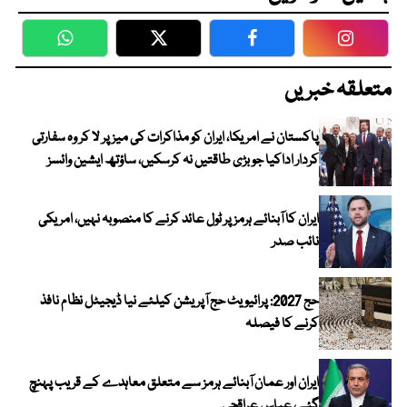
WhatsApp
Twitter
Facebook
Faceboo
متعلقہ خبریں
پاکستان نے امریکا، ایران کو مذاکرات کی میز پر لا کر وہ سفارتی
کردار اداکیا جو بڑی طاقتیں نہ کرسکیں، ساؤتھ ایشین وائسز
ایران کا آبنائے ہرمز پر ٹول عائد کرنے کا منصوبہ نہیں، امریکی
نائب صدر
حج 2027: پرائیویٹ حج آپریشن کیلئے نیا ڈیجیٹل نظام نافذ
کرنے کا فیصلہ
ایران اور عمان آبنائے ہرمز سے متعلق معاہدے کے قریب پہنچ
گئے، عباس عراقچی