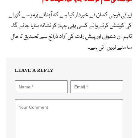
ایرانی فوجی کمان نے خبردار کیا ہے کہ آبنائے ہرمز سے گزرنے
کی کوشش کرنے والے کسی بھی جہاز کو نشانہ بنایا جائے گا۔
تاہم ان دعوؤں اور پیش رفت کی آزاد ذرائع سے تصدیق تاحال
سامنے نہیں آئی ہے۔
LEAVE A REPLY