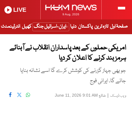
LIVE
9 Aug, 2026
صفحۂ اول
تازہ ترین
پاکستان
دنیا
ایران-اسرائیل جنگ
کھیل
انٹرٹینمنٹ
امریکی حملوں کے بعد پاسداران انقلاب نے آبنائے
ہرمز بند کرنے کا اعلان کر دیا
جو بھی جہاز گزرنے کی کوشش کرے گا اسے نشانہ بنایا
جائے گا، ایرانی فوج
|
شائع
June 11, 2026 9:01 AM
ویب ڈیسک