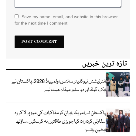
Save my name, email, and website in this browser
for the next time I comment.
تازہ ترین خبریں
انٹرنیشنل نیوکلیئر سائنس اولمپیاڈ 2026، پاکستان نے
ایک گولڈ اور دو سلور میڈلز جیت لیے
پاکستان نے امریکا، ایران کو مذاکرات کی میز پر لا کر وہ
سفارتی کردار اداکیا جو بڑی طاقتیں نہ کرسکیں، ساؤتھ
ایشین وائسز