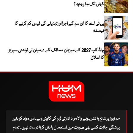
کہاں تک جا پہنچا؟
پی ٹی اے کا ای سم کے اجرا اور تبدیلی کی فیس کم کرنے کا
فیصلہ
ورلڈ کپ 2027 کے میزبان ممالک کے درمیان ٹی ٹوئنٹی سیریز
کا اعلان
ہم نیوز پر شائع یا نشر ہونے والا مواد ادارتی ٹیم کی کاوش ہے۔ اس مواد کو بغیر
پیشگی اجازت کسی بھی صورت میں استعمال یا نقل کرنا درست نہیں۔ تمام