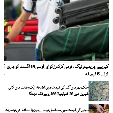
کیریبین پریمیئر لیگ ، قومی کرکٹرز کو این او سی 19 اگست کو جاری
آز
کرنے کا فیصلہ
چھی
ملک بھر میں آٹے کی قیمت میں اضافہ، ایک ہفتے میں کئی
شہروں میں 20 کلو تھیلا 100 روپے تک مہنگا
سونے کی قیمت میں مسلسل تیسرے روز بڑا اضافہ ، فی تولہ ریٹ