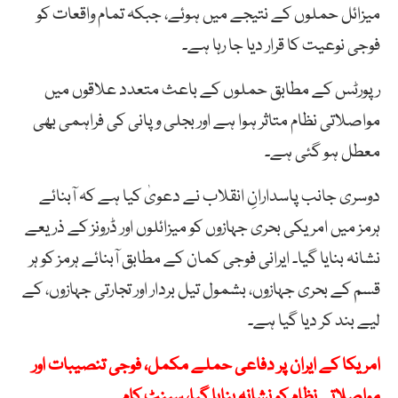
میزائل حملوں کے نتیجے میں ہوئے، جبکہ تمام واقعات کو
فوجی نوعیت کا قرار دیا جا رہا ہے۔
رپورٹس کے مطابق حملوں کے باعث متعدد علاقوں میں
مواصلاتی نظام متاثر ہوا ہے اور بجلی و پانی کی فراہمی بھی
معطل ہو گئی ہے۔
دوسری جانب پاسدارانِ انقلاب نے دعویٰ کیا ہے کہ آبنائے
ہرمز میں امریکی بحری جہازوں کو میزائلوں اور ڈرونز کے ذریعے
نشانہ بنایا گیا۔ ایرانی فوجی کمان کے مطابق آبنائے ہرمز کو ہر
قسم کے بحری جہازوں، بشمول تیل بردار اور تجارتی جہازوں، کے
لیے بند کر دیا گیا ہے۔
امریکا کے ایران پر دفاعی حملے مکمل، فوجی تنصیبات اور
مواصلاتی نظام کو نشانہ بنایا گیا، سینٹ کام