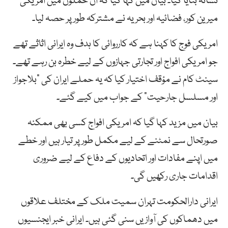
نشانہ بنایا گیا۔ بیان میں کہا گیا کہ ان حملوں میں امریکی
میرین کور، فضائیہ اور بحریہ نے مشترکہ طور پر حصہ لیا۔
امریکی فوج کا کہنا ہے کہ کارروائی کا ہدف وہ ایرانی اثاثے تھے
جو امریکی افواج اور تجارتی جہازوں کے لیے خطرہ بن رہے تھے۔
سینٹ کام نے مؤقف اختیار کیا کہ یہ حملے ایران کی “بلاجواز
اور مسلسل جارحیت” کے جواب میں کیے گئے۔
بیان میں مزید کہا گیا کہ امریکی افواج کسی بھی ممکنہ
صورتحال سے نمٹنے کے لیے مکمل طور پر تیار ہیں اور خطے
میں اپنے مفادات اور اتحادیوں کے دفاع کے لیے ضروری
اقدامات جاری رکھیں گی۔
ایرانی دارالحکومت تہران سمیت ملک کے مختلف علاقوں
میں دھماکوں کی آوازیں سنی گئی ہیں۔ ایرانی خبر ایجنسیوں