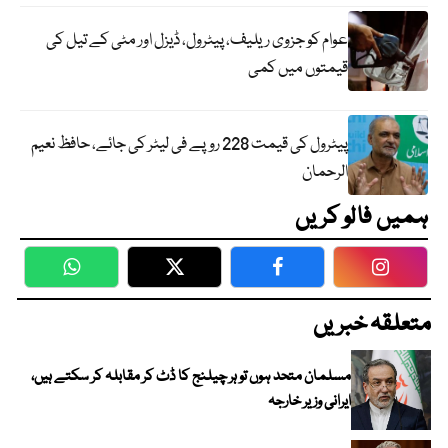
عوام کو جزوی ریلیف، پیٹرول، ڈیزل اور مٹی کے تیل کی
قیمتوں میں کمی
پیٹرول کی قیمت 228 روپے فی لیٹر کی جائے، حافظ نعیم
الرحمان
ہمیں فالو کریں
WhatsApp
Twitter
Facebook
Faceboo
متعلقہ خبریں
مسلمان متحد ہوں تو ہر چیلنج کا ڈٹ کر مقابلہ کر سکتے ہیں،
ایرانی وزیر خارجہ