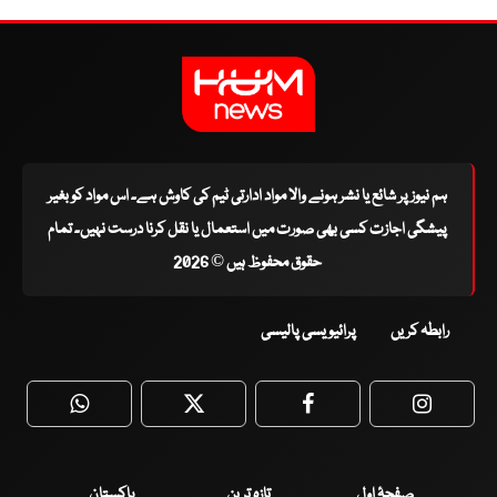
ہم نیوز پر شائع یا نشر ہونے والا مواد ادارتی ٹیم کی کاوش ہے۔ اس مواد کو بغیر
پیشگی اجازت کسی بھی صورت میں استعمال یا نقل کرنا درست نہیں۔ تمام
حقوق محفوظ ہیں © 2026
رابطہ کریں
پرائیویسی پالیسی
WhatsApp
Twitter
Facebook
Faceboo
صفحۂ اول
تازہ ترین
پاکستان