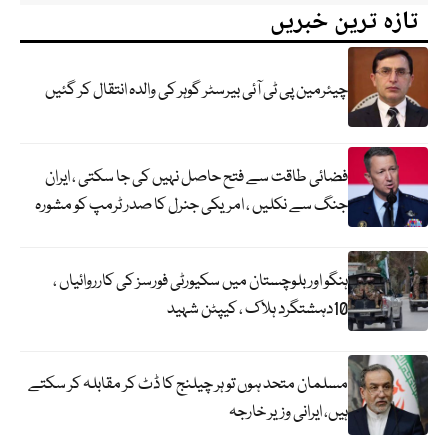
تازہ ترین خبریں
چیئرمین پی ٹی آئی بیرسٹر گوہر کی والدہ انتقال کر گئیں
فضائی طاقت سے فتح حاصل نہیں کی جا سکتی ، ایران
جنگ سے نکلیں ، امریکی جنرل کا صدر ٹرمپ کو مشورہ
ہنگو اور بلوچستان میں سکیورٹی فورسز کی کارروائیاں ،
10دہشتگرد ہلاک ، کیپٹن شہید
مسلمان متحد ہوں تو ہر چیلنج کا ڈٹ کر مقابلہ کر سکتے
ہیں، ایرانی وزیر خارجہ