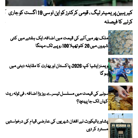
کیریبین پریمیئر لیگ ، قومی کرکٹرز کو این او سی 19 اگست کو جاری
آز
کرنے کا فیصلہ
چھی
ملک بھر میں آٹے کی قیمت میں اضافہ، ایک ہفتے میں کئی
شہروں میں 20 کلو تھیلا 100 روپے تک مہنگا
ویمنز ایشیا کپ 2026، پاکستان اور بھارت کا مقابلہ دبئی میں
ہو گا
سونے کی قیمت میں مسلسل تیسرے روز بڑا اضافہ ، فی تولہ ریٹ
کہاں تک جا پہنچا؟
پشاور ہائیکورٹ نے افغان شہریوں کی عارضی قیام کی درخواستیں
مسترد کر دیں