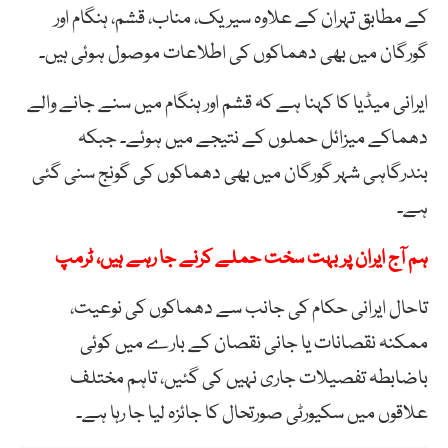
کے مطابق تہران کے علاوہ سیریک، مناب، قشم، ہنگام اور
گورگان میں بھی دھماکوں کی اطلاعات موصول ہوئی ہیں۔
ایرانی میڈیا کا کہنا ہے کہ قشم اور ہنگام میں سنے جانے والے
دھماکے میزائل حملوں کے نتیجے میں ہوئے۔ جبکہ
بندرگاہی شہر گورگان میں بھی دھماکوں کی گونج سنی گئی
ہے۔
ہم آج ایران پر بہت سخت حملے کرنے جا رہے ہیں، ٹرمپ
تاحال ایرانی حکام کی جانب سے دھماکوں کی نوعیت،
ممکنہ نقصانات یا جانی نقصان کے بارے میں کوئی
باضابطہ تفصیلات جاری نہیں کی گئیں، تاہم مختلف
علاقوں میں سکیورٹی صورتحال کا جائزہ لیا جا رہا ہے۔