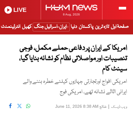
LIVE
8 Aug, 2026
صفحۂ اول
تازہ ترین
پاکستان
دنیا
ایران-اسرائیل جنگ
کھیل
انٹرٹینمنٹ
امریکا کے ایران پر دفاعی حملے مکمل، فوجی
تنصیبات اور مواصلاتی نظام کو نشانہ بنایا گیا،
سینٹ کام
امریکی افواج اورتجارتی جہازوں کیلئے خطرہ بننے والے
ایرانی اثاثے نشانہ تھے، امریکی فوج
|
شائع
June 11, 2026 8:38 AM
ویب ڈیسک