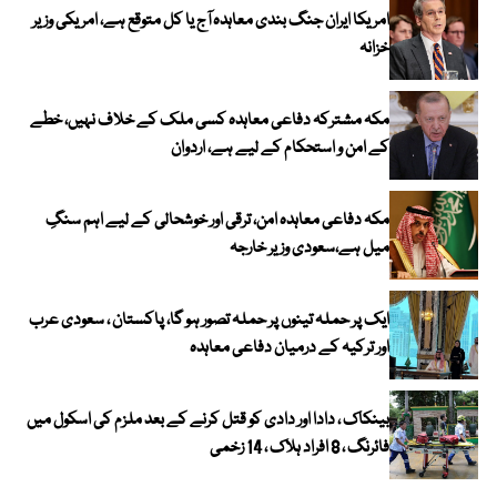
امریکا ایران جنگ بندی معاہدہ آج یا کل متوقع ہے، امریکی وزیر
خزانہ
مکہ مشترکہ دفاعی معاہدہ کسی ملک کے خلاف نہیں، خطے
کے امن و استحکام کے لیے ہے، اردوان
مکہ دفاعی معاہدہ امن، ترقی اور خوشحالی کے لیے اہم سنگِ
میل ہے،سعودی وزیر خارجہ
ایک پر حملہ تینوں پر حملہ تصور ہو گا، پاکستان ، سعودی عرب
اور ترکیہ کے درمیان دفاعی معاہدہ
بینکاک ، دادا اور دادی کو قتل کرنے کے بعد ملزم کی اسکول میں
فائرنگ ، 8 افراد ہلاک ، 14 زخمی