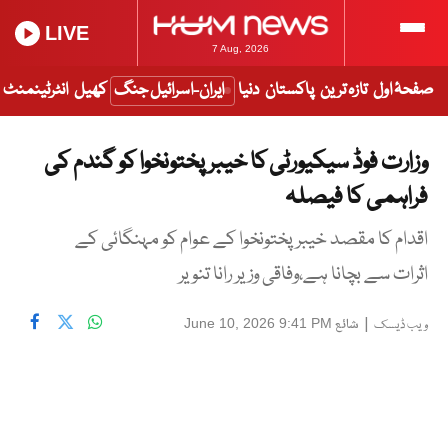
LIVE
7 Aug, 2026
صفحۂ اول
تازہ ترین
پاکستان
دنیا
ایران-اسرائیل جنگ
کھیل
انٹرٹینمنٹ
وزارت فوڈ سیکیورٹی کا خیبرپختونخوا کو گندم کی
فراہمی کا فیصلہ
اقدام کا مقصد خیبرپختونخوا کے عوام کو مہنگائی کے
اثرات سے بچانا ہے،وفاقی وزیر رانا تنویر
|
شائع
June 10, 2026 9:41 PM
ویب ڈیسک