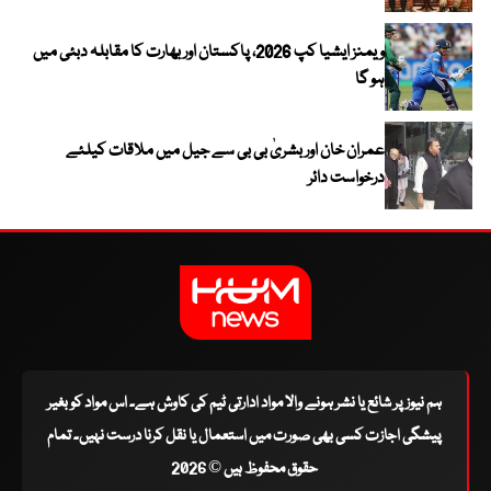
ویمنز ایشیا کپ 2026، پاکستان اور بھارت کا مقابلہ دبئی میں
ہو گا
عمران خان اور بشریٰ بی بی سے جیل میں ملاقات کیلئے
درخواست دائر
ہم نیوز پر شائع یا نشر ہونے والا مواد ادارتی ٹیم کی کاوش ہے۔ اس مواد کو بغیر
پیشگی اجازت کسی بھی صورت میں استعمال یا نقل کرنا درست نہیں۔ تمام
حقوق محفوظ ہیں © 2026