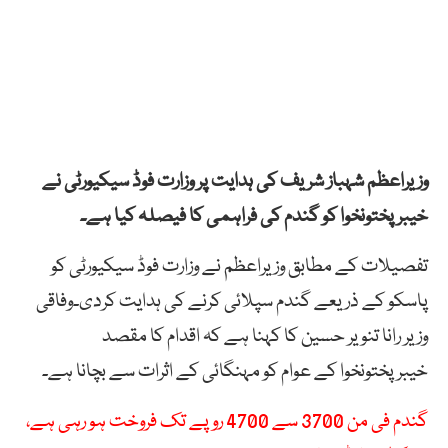
وزیراعظم شہباز شریف کی ہدایت پر وزارت فوڈ سیکیورٹی نے
خیبرپختونخوا کو گندم کی فراہمی کا فیصلہ کیا ہے۔
تفصیلات کے مطابق وزیراعظم نے وزارت فوڈ سیکیورٹی کو
پاسکو کے ذریعے گندم سپلائی کرنے کی ہدایت کردی۔وفاقی
وزیر رانا تنویر حسین کا کہنا ہے کہ اقدام کا مقصد
خیبرپختونخوا کے عوام کو مہنگائی کے اثرات سے بچانا ہے۔
گندم فی من 3700 سے 4700 روپے تک فروخت ہو رہی ہے،