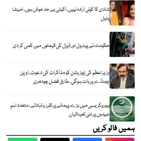
شادی کا کوئی ارادہ نہیں، اکیلی بے حد خوش ہوں، امیشا
پٹیل
حکومت نے پیٹرول اور ڈیزل کی قیمتوں میں کمی کر دی
وزیراعظم کی اپوزیشن کو مذاکرات کی دعوت، اوپن
ایجنڈے پر بات ہوگی، طارق فضل چودھری
بیوروکریسی میں بڑے پیمانے پر تقرر و تبادلے، متعدد اہم
عہدوں پر نئی تعیناتیاں
ہمیں فالو کریں