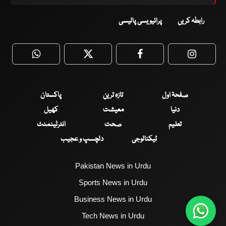
رابطہ کریں
پرائیویسی پالیسی
WhatsApp
Twitter
Facebook
Faceboo
صفحۂ اول
تازہ ترین
پاکستان
دنیا
معیشت
کھیل
تعلیم
صحت
انٹرٹینمنٹ
ٹیکنالوجی
دلچسپ و عجیب
Pakistan News in Urdu
Sports News in Urdu
Business News in Urdu
Tech News in Urdu