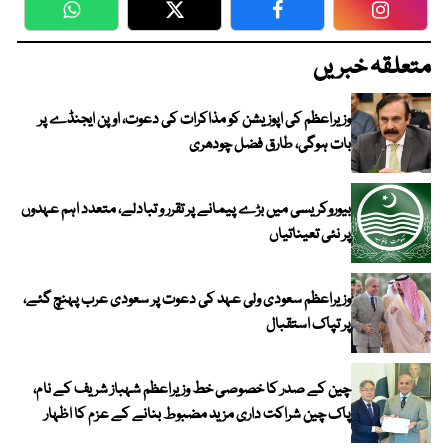
WhatsApp
Twitter
Facebook
Faceboo
متعلقہ خبریں
وزیراعظم کی اپوزیشن کو مذاکرات کی دعوت، اوپن ایجنڈے پر
بات ہوگی، طارق فضل چودھری
بیوروکریسی میں بڑے پیمانے پر تقرر و تبادلے، متعدد اہم عہدوں
پر نئی تعیناتیاں
وزیراعظم سعودی ولی عہد کی دعوت پر سعودی عرب پہنچ گئے،
پر تپاک استقبال
چین کے صدر کا خصوصی خط وزیراعظم شہباز شریف کے نام،
پاک چین شراکت داری مزید مضبوط بنانے کے عزم کا اظہار