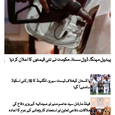
پیٹرول مہنگا، ڈیزل سستا، حکومت نے نئی قیمتوں کا اعلان کر دیا
پنج
پاکستان کیخلاف ٹیسٹ سیریز ، انگلینڈ کا 16 رکنی اسکواڈ
سامنے آ گیا
فیلڈ مارشل سید عاصم منیر اور صومالیہ کے وزیر دفاع کی
ملاقات، دفاعی تعاون اور استعدادِ کار بڑھانے کے عزم کا اعادہ