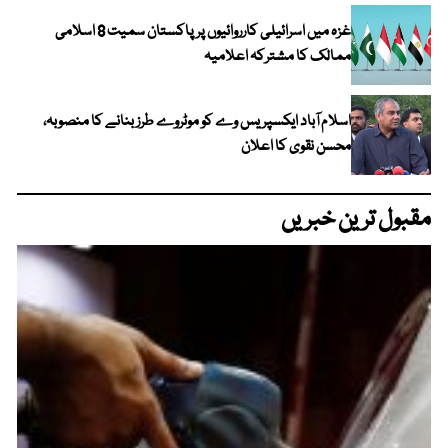
غزہ میں اسرائیلی کارروائیوں پر پاکستان سمیت 8 اسلامی
ممالک کا مشترکہ اعلامیہ
اسلام آباد ایکسپریس وے کو موٹروے طرز بنانے کا منصوبہ،
محسن نقوی کا اعلان
مقبول ترین خبریں