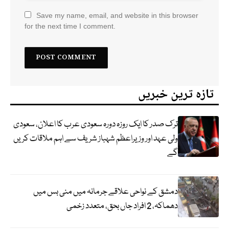
Save my name, email, and website in this browser
for the next time I comment.
تازہ ترین خبریں
ترک صدر کا ایک روزہ دورہ سعودی عرب کا اعلان، سعودی
ولی عہد اور وزیراعظم شہباز شریف سے اہم ملاقات کریں
گے
دمشق کے نواحی علاقے جرمانہ میں منی بس میں
دھماکہ، 2 افراد جاں بحق، متعدد زخمی