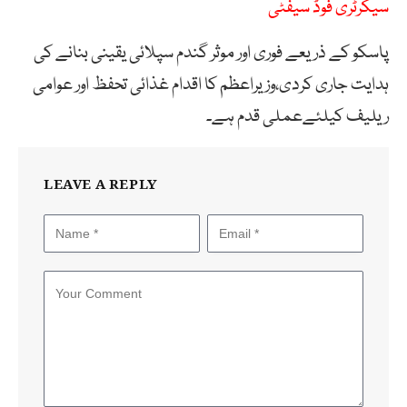
سیکرٹری فوڈ سیفٹی
پاسکو کے ذریعے فوری اور موثر گندم سپلائی یقینی بنانے کی
ہدایت جاری کردی،وزیراعظم کا اقدام غذائی تحفظ اور عوامی
ریلیف کیلئےعملی قدم ہے۔
LEAVE A REPLY