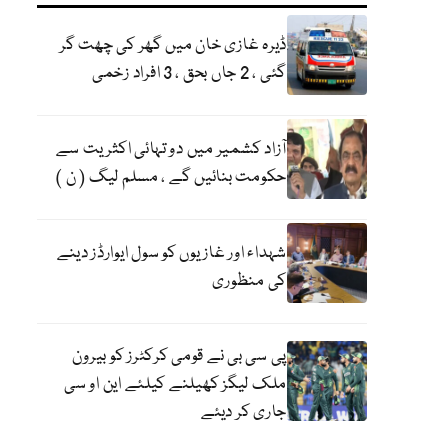
ڈیرہ غازی خان میں گھر کی چھت گر
گئی ، 2 جاں بحق ، 3 افراد زخمی
آزاد کشمیر میں دو تہائی اکثریت سے
حکومت بنائیں گے ، مسلم لیگ ( ن )
شہداء اور غازیوں کو سول ایوارڈز دینے
کی منظوری
پی سی بی نے قومی کرکٹرز کو بیرون
ملک لیگز کھیلنے کیلئے این او سی
جاری کر دیئے