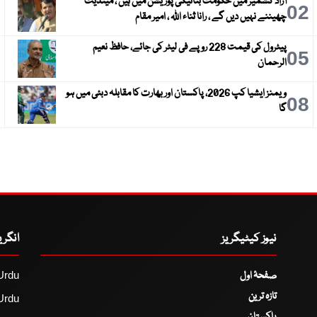
آزاد کشمیر میں حکومت بنانیکی پوزیشن میں ہیں ، مینڈیٹ
3
02
چھیننے نہیں دیں گے ، رانا ثناء اللہ ، امیر مقام
پیٹرول کی قیمت 228 روپے فی لیٹر کی جائے، حافظ نعیم
6
05
الرحمان
ویمنز ایشیا کپ 2026، پاکستان اور بھارت کا مقابلہ دبئی میں ہو
9
08
گا
نیوز کیٹیگریز
انگر
صفحۂ اول
Urdu
تازہ ترین
Urdu
پاکستان