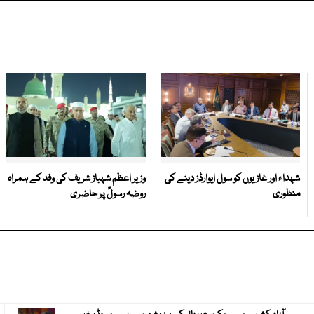
شہداء اور غازیوں کو سول ایوارڈز دینے کی
وزیر اعظم شہباز شریف کی وفد کے ہمراہ
منظوری
روضہ رسولؐ پر حاضری