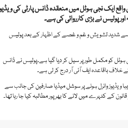
واقع ایک نجی ہوٹل میں منعقدہ ڈانس پارٹی کی ویڈیوز
اور پولیس نے بڑی کارروائی کی ہے۔
ب سے شدید تشویش و غم و غصے کے اظہار کے بعد پولیس
وٹل کو مکمل طور پر سیل کر دیا گیا ہے۔پولیس نے ڈانس
کے خلاف باقاعدہ ایف آئی آر درج کر لی ہے۔
با ویڈیوز وائرل ہونے پر سوشل میڈیا صارفین کی جانب سے
ون کے کٹہرے میں لانے کا بھرپور مطالبہ کیا جا رہا تھا۔