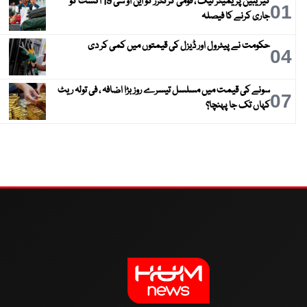
کیریبین پریمیئر لیگ ، قومی کرکٹرز کو این او سی 19 اگست کو
01
جاری کرنے کا فیصلہ
حکومت نے پیٹرول اور ڈیزل کی قیمتوں میں کمی کر دی
04
سونے کی قیمت میں مسلسل تیسرے روز بڑا اضافہ ، فی تولہ ریٹ
07
کہاں تک جا پہنچا؟