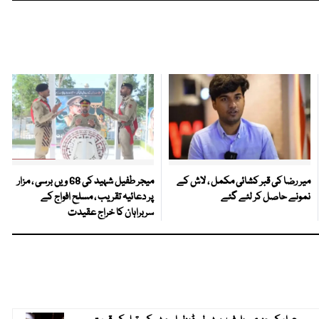
میر رضا کی قبر کشائی مکمل ، لاش کے
میجر طفیل شہید کی 68 ویں برسی ، مزار
نمونے حاصل کر لئے گئے
پر دعائیہ تقریب ، مسلح افواج کے
سربراہان کا خراج عقیدت