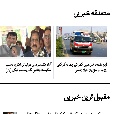
متعلقہ خبریں
آزاد کشمیر میں دو تہائی اکثریت سے
ڈیرہ غازی خان میں گھر کی چھت گر گئی
حکومت بنائیں گے ، مسلم لیگ ( ن )
، 2 جاں بحق ، 3 افراد زخمی
مقبول ترین خبریں