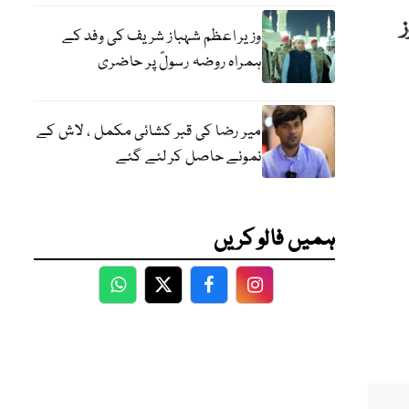
وزیر اعظم شہباز شریف کی وفد کے
ہمراہ روضہ رسولؐ پر حاضری
میر رضا کی قبر کشائی مکمل ، لاش کے
نمونے حاصل کر لئے گئے
ہمیں فالو کریں
WhatsApp
Twitter
Facebook
Facebook