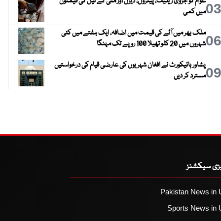
عوام کو جزوی ریلیف، پیٹرول، ڈیزل اور مٹی کے تیل کی قیمتوں
0
میں کمی
ملک بھر میں آٹے کی قیمت میں اضافہ، ایک ہفتے میں کئی
0
شہروں میں 20 کلو تھیلا 100 روپے تک مہنگا
پشاور ہائیکورٹ نے افغان شہریوں کی عارضی قیام کی درخواستیں
0
مسترد کر دیں
یزی سیکشنز
Pakistan News in 
Sports News in 