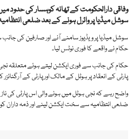
وفاقی دارالحکومت کے تھانہ کوہسار کی حدود میں 
سوشل میڈیا پر وائرل ہونے کے بعد ضلعی انتظامیہ 
سوشل میڈیا پر ویڈیوز سامنے آنے اور صارفین کی جان
حکام نے واقعے کا فوری نوٹس لیا۔
حکام کی جانب سے فوری ایکشن لیتے ہوئے متعلقہ نجی ہ
پارٹی کے انعقاد پر ہوٹل کے مالک اور پارٹی کے آرگنائزر 
واضح رہے کہ نجی ہوٹل میں ہونے والی اس پارٹی کی نازی
ضلعی انتظامیہ سے سخت ایکشن لینے اور ذمہ داران کو قان