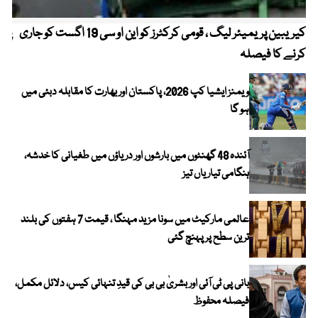
کیریبین پریمیئر لیگ ، قومی کرکٹرز کو این او سی 19 اگست کو جاری
پیٹ
کرنے کا فیصلہ
ویمنز ایشیا کپ 2026، پاکستان اور بھارت کا مقابلہ دبئی میں
ہو گا
آئندہ 48 گھنٹوں میں بارشوں اور دریاؤں میں طغیانی کا خدشہ،
ہنگامی تیاریاں تیز
عالمی مارکیٹ میں سونا مزید مہنگا ، قیمت 7 ہفتوں کی بلند
ترین سطح پر پہنچ گئی
بانی پی ٹی آئی اور بشریٰ بی بی کی قیدِ تنہائی کیس، دلائل مکمل،
فیصلہ محفوظ