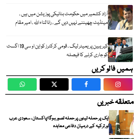
آزاد کشمیر میں حکومت بنانیکی پوزیشن میں ہیں ،
مینڈیٹ چھیننے نہیں دیں گے ، رانا ثناء اللہ ، امیر مقام
کیریبین پریمیئر لیگ ، قومی کرکٹرز کو این او سی 19 اگست
کو جاری کرنے کا فیصلہ
ہمیں فالو کریں
WhatsApp
Twitter
Facebook
Faceboo
متعلقہ خبریں
ایک پر حملہ تینوں پر حملہ تصور ہوگا؛پاکستان ، سعودی عرب
اور ترکیہ کے درمیان دفاعی معاہدہ