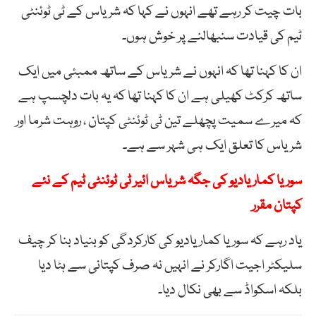
بات چیت کر رہے تھے انہوں نے کہا کہ شریاس کے ٹی ٹوئنٹی
ٹیم کی قیادت سنبھالنے پر خوش ہوں۔
ان کا کہنا تھا کہ انہوں نے شریاس کے ساتھ ممبئی میں ایک
ساتھ کرکٹ کھیلی ہے ان کا کہنا تھا کہ یہ بات دلچسپ ہے
کہ میرے سمیت پچھلے تین ٹی ٹوئنٹی کپتان ، روہت شرما اور
شریاس کا تعلق ایک ہی شہر سے ہے۔
سوریا کمار یادیو کی جگہ شریاس ائیر ٹی ٹوئنٹی ٹیم کے نئے
کپتان مقرر
یاد رہے کہ سوریا کمار یادیو کی کارکردگی کو بنیاد بنا کر چیف
سلیکٹر اجیت اگارکر نے انہیں نہ صرف کپتانی سے ہٹا دیا
بلکہ اسکواڈ سے بھی نکال دیا۔