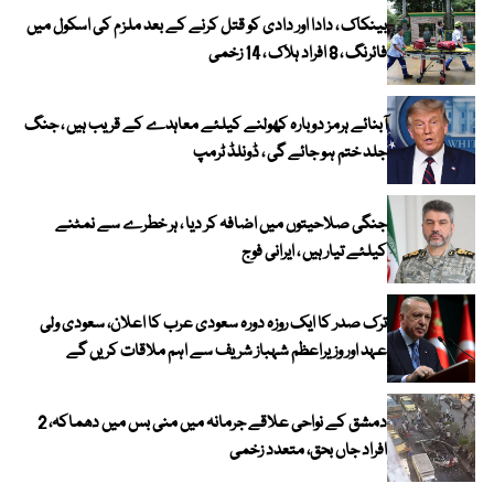
بینکاک ، دادا اور دادی کو قتل کرنے کے بعد ملزم کی اسکول میں
فائرنگ ، 8 افراد ہلاک ، 14 زخمی
آبنائے ہرمز دوبارہ کھولنے کیلئے معاہدے کے قریب ہیں ، جنگ
جلد ختم ہو جائے گی ، ڈونلڈ ٹرمپ
جنگی صلاحیتوں میں اضافہ کر دیا ، ہر خطرے سے نمٹنے
کیلئے تیار ہیں ، ایرانی فوج
ترک صدر کا ایک روزہ دورہ سعودی عرب کا اعلان، سعودی ولی
عہد اور وزیراعظم شہباز شریف سے اہم ملاقات کریں گے
دمشق کے نواحی علاقے جرمانہ میں منی بس میں دھماکہ، 2
افراد جاں بحق، متعدد زخمی