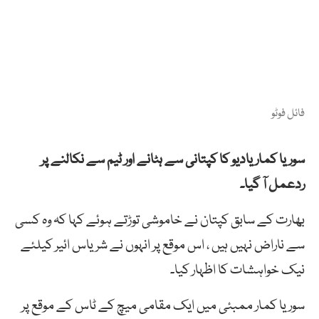
فائل فوٹو
سوریا کمار یادیو کا کپتانی سے ہٹانے اور ٹیم سے نکالنے پر
ردعمل آ گیا۔
بھارت کے سابق کپتان نے خاموشی توڑتے ہوئے کہا کہ وہ کسی
سے ناراض نہیں ہیں ، اس موقع پر انہوں نے شریاس ائیر کیلئے
نیک خواہشات کا اظہار کیا۔
سوریا کمار ممبئی میں ایک مقامی میچ کے ٹاس کے موقع پر