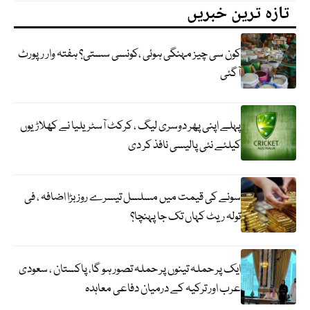
تازہ ترین خبریں
کون سی چیز مہنگی ہوئی ،کونسی سستی؟ ہفتہ وار رپورٹ
آگئی
پہلے اپنی پھر دوسری لیگ ، کرکٹ آسٹریلیا نے کھلاڑیوں
کیلئے نئی پالیسی نافذ کر دی
سونے کی قیمت میں مسلسل تیسرے روز بڑا اضافہ ، فی
تولہ ریٹ کہاں تک جا پہنچا؟
ایک پر حملہ تینوں پر حملہ تصور ہو گا، پاکستان ، سعودی
عرب اور ترکیہ کے درمیان دفاعی معاہدہ