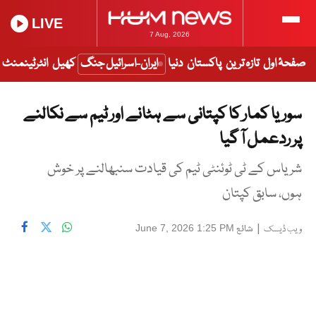
LIVE
7 Aug, 2026
صفحۂ اول
تازہ ترین
پاکستان
دنیا
ایران-اسرائیل جنگ
کھیل
انٹرٹینمنٹ
سوریا کمار کا کپتانی سے ہٹانے اور ٹیم سے نکالنے
پر ردعمل آ گیا
شریاس کے ٹی ٹوئنٹی ٹیم کی قیادت سنبھالنے پر خوش
ہوں، سابق کپتان
|
شائع
June 7, 2026 1:25 PM
ویب ڈیسک