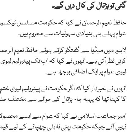
گئی تو ہڑتال کی کال دیں گے۔
حافظ نعیم الرحمان نے کہا کہ حکومت مسلسل ٹیکسوں م
عوام پہلے ہی بنیادی سہولیات سے محروم ہیں۔
لاہور میں میڈیا سے گفتگو کرتے ہوئے حافظ نعیم الرحم
لیوی عوام پر ایک اضافی بوجھ ہے۔
انہوں نے خبردار کیا کہ اگر حکومت نے پیٹرولیم لیوی 
کا کہنا تھا کہ پہیہ جام ہڑتال کے حوالے سے مختلف 
امیر جماعت اسلامی نے کہا کہ عوام سے ایسے محصول
نہیں آتے جبکہ حکومت اپنی نااہلی چھپانے کے لیے قی