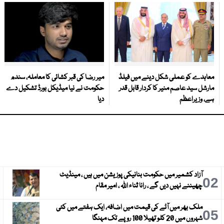
معاہدے کو عملی شکل دینے میں فیلڈ
میر رضا کی قبر کشائی کا معاملہ، سندھ
مارشل سید عاصم منیر کا کردار قابل قدر
حکومت نے نیا میڈیکل بورڈ تشکیل دے
ہے، وزیراعظم
دیا
آزاد کشمیر میں حکومت بنانیکی پوزیشن میں ہیں ، مینڈیٹ
3
02
چھیننے نہیں دیں گے ، رانا ثناء اللہ ، امیر مقام
ملک بھر میں آٹے کی قیمت میں اضافہ، ایک ہفتے میں کئی
6
05
شہروں میں 20 کلو تھیلا 100 روپے تک مہنگا