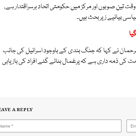
قت تین صوبوں اور مرکز میں حکومتی اتحاد برسراقتدار ہے،
سی بیانیے زیر بحث ہیں۔
یا
الرحمان نے کہا کہ جنگ بندی کے باوجود اسرائیل کی جانب
مت کی ذمہ داری ہے کہ یرغمال بنائے گئے افراد کی بازیابی
EAVE A REPLY