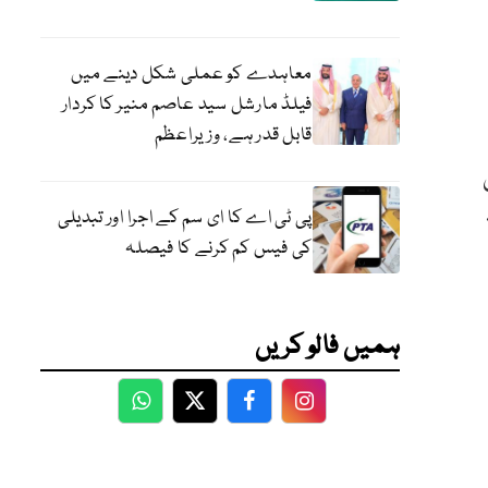
معاہدے کو عملی شکل دینے میں
فیلڈ مارشل سید عاصم منیر کا کردار
قابل قدر ہے، وزیراعظم
پی ٹی اے کا ای سم کے اجرا اور تبدیلی
کی فیس کم کرنے کا فیصلہ
ہمیں فالو کریں
WhatsApp
Twitter
Facebook
Facebook