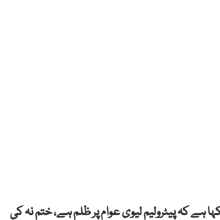
 ہے کہ پیٹرولیم لیوی عوام پر ظلم ہے، ختم نہ کی