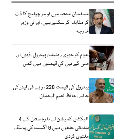
مسلمان متحد ہوں تو ہر چیلنج کا ڈٹ
کر مقابلہ کر سکتے ہیں، ایرانی وزیر
خارجہ
عوام کو جزوی ریلیف، پیٹرول، ڈیزل اور
مٹی کے تیل کی قیمتوں میں کمی
پیٹرول کی قیمت 228 روپے فی لیٹر کی
جائے، حافظ نعیم الرحمان
الیکشن کمیشن نے بلوچستان کے 4
بلدیاتی حلقوں میں 9 اگست کی پولنگ
ملتوی کردی