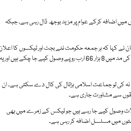
یں اضافہ کرکے عوام پر مزید بوجھ ڈال رہی ہے، جبکہ
ان نے کہا کہ ہر جمعہ حکومت نئے بجٹ اور ٹیکسوں کا اعلان
کرتی نظر آتی ہے۔ انہوں نے کہا کہ اب تک پیٹرولیم لیوی کی مد میں 8 ہزار 66 ارب روپے وصول کیے جا چکے ہیں اور یہ
ختم نہ کی تو جماعت اسلامی ہڑتال کی کال دے سکتی ہے۔ ان
حلقوں سے مشاورت جاری ہے۔
ات وصول کیے جا رہے ہیں جو ٹیکس کے زمرے میں بھی
متوں میں مسلسل اضافہ کر رہی ہے۔