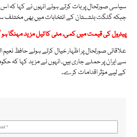
سیاسی صورتحال پر بات کرتے ہوئے انہوں نے کہا کہ اس و
جبکہ گلگت بلتستان کے انتخابات میں بھی مختلف سیا
پیٹرول کی قیمت میں کمی، مٹی کا تیل مزید مہنگا ہو گ
علاقائی صورتحال پر اظہار خیال کرتے ہوئے حافظ نعیم 
سے ایران پر حملے جاری ہیں، انہوں نے مزید کہا کہ حکو
کے لیے مؤثر اقدامات کرے۔