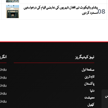
پشاور ہائیکورٹ نے افغان شہریوں کی عارضی قیام کی درخواستیں
9
08
مسترد کر دیں
نیوز کیٹیگریز
انگر
صفحۂ اول
Urdu
تازہ ترین
Urdu
پاکستان
Urdu
دنیا
Urdu
اس
معیشت
Urdu
کھیل