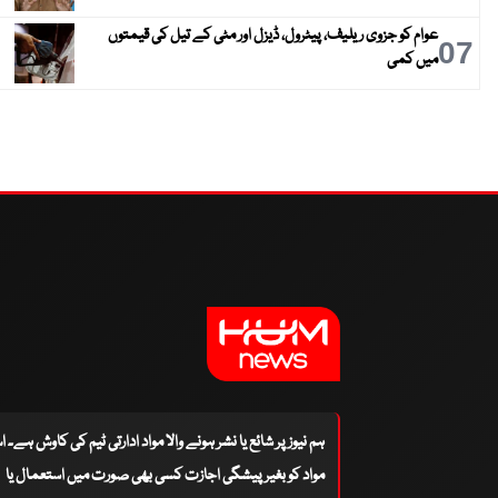
عوام کو جزوی ریلیف، پیٹرول، ڈیزل اور مٹی کے تیل کی قیمتوں
07
میں کمی
ہم نیوز پر شائع یا نشر ہونے والا مواد ادارتی ٹیم کی کاوش ہے۔ 
مواد کو بغیر پیشگی اجازت کسی بھی صورت میں استعمال یا