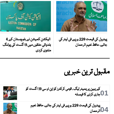
الیکشن کمیشن نے بلوچستان کے 4
پیٹرول کی قیمت 228 روپے فی لیٹر کی
بلدیاتی حلقوں میں 9 اگست کی پولنگ
جائے، حافظ نعیم الرحمان
ملتوی کردی
مقبول ترین خبریں
کیریبین پریمیئر لیگ ، قومی کرکٹرز کو این او سی 19 اگست کو
01
جاری کرنے کا فیصلہ
پیٹرول کی قیمت 228 روپے فی لیٹر کی جائے، حافظ نعیم
04
الرحمان