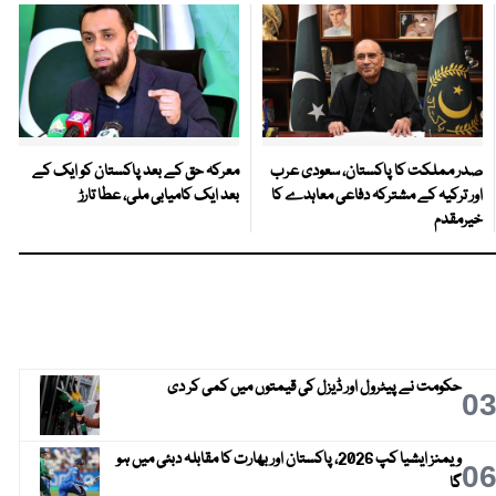
صدر مملکت کا پاکستان، سعودی عرب
معرکہ حق کے بعد پاکستان کو ایک کے
اور ترکیہ کے مشترکہ دفاعی معاہدے کا
بعد ایک کامیابی ملی، عطا تارڑ
خیرمقدم
حکومت نے پیٹرول اور ڈیزل کی قیمتوں میں کمی کر دی
0
ویمنز ایشیا کپ 2026، پاکستان اور بھارت کا مقابلہ دبئی میں ہو
0
گا