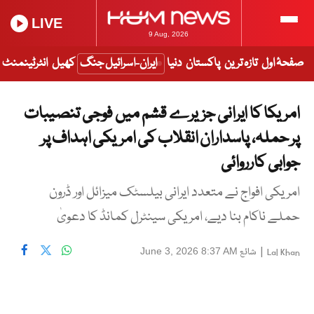
LIVE
9 Aug, 2026
صفحۂ اول
تازہ ترین
پاکستان
دنیا
ایران-اسرائیل جنگ
کھیل
انٹرٹینمنٹ
امریکا کا ایرانی جزیرے قشم میں فوجی تنصیبات
پر حملہ، پاسداران انقلاب کی امریکی اہداف پر
جوابی کارروائی
امریکی افواج نے متعدد ایرانی بیلسٹک میزائل اور ڈرون
حملے ناکام بنا دیے، امریکی سینٹرل کمانڈ کا دعویٰ
|
شائع
June 3, 2026 8:37 AM
Lal Khan