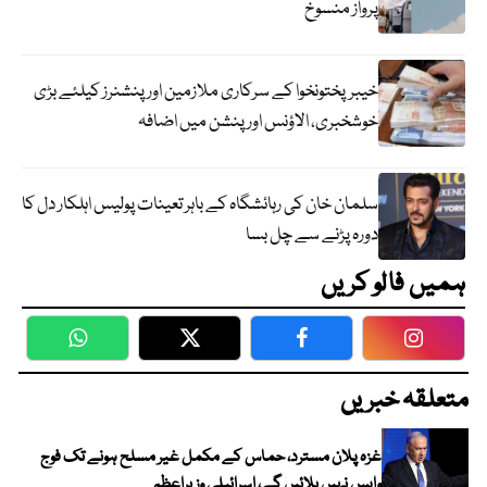
پرواز منسوخ
خیبرپختونخوا کے سرکاری ملازمین اور پنشنرز کیلئے بڑی
خوشخبری، الاؤنس اور پنشن میں اضافہ
سلمان خان کی رہائشگاہ کے باہر تعینات پولیس اہلکار دل کا
دورہ پڑنے سے چل بسا
ہمیں فالو کریں
WhatsApp
Twitter
Facebook
Faceboo
متعلقہ خبریں
غزہ پلان مسترد، حماس کے مکمل غیر مسلح ہونے تک فوج
واپس نہیں بلائیں گے، اسرائیلی وزیراعظم