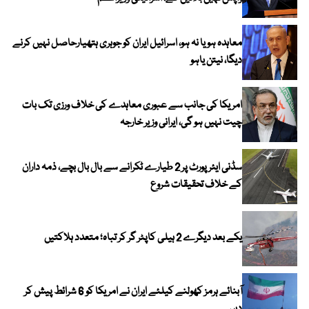
معاہدہ ہو یا نہ ہو، اسرائیل ایران کو جوہری ہتھیارحاصل نہیں کرنے
دیگا، نیتن یاہو
امریکا کی جانب سے عبوری معاہدے کی خلاف ورزی تک بات
چیت نہیں ہو گی، ایرانی وزیر خارجہ
سڈنی ایئرپورٹ پر 2 طیارے ٹکرانے سے بال بال بچے، ذمہ داران
کے خلاف تحقیقات شروع
یکے بعد دیگرے 2 ہیلی کاپٹر گر کر تباہ؛ متعدد ہلاکتیں
آبنائے ہرمز کھولنے کیلئے ایران نے امریکا کو 6 شرائط پیش کر
دیں