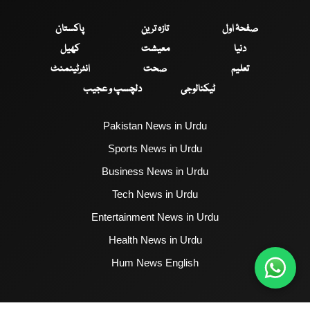
صفحۂ اول
تازہ ترین
پاکستان
دنیا
معیشت
کھیل
تعلیم
صحت
انٹرٹینمنٹ
ٹیکنالوجی
دلچسپ و عجیب
Pakistan News in Urdu
Sports News in Urdu
Business News in Urdu
Tech News in Urdu
Entertainment News in Urdu
Health News in Urdu
Hum News English