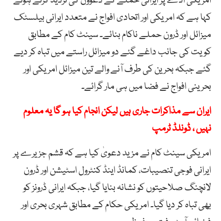
امریکی اڈے پر ایرانی حملے کے دعوؤں کی تردید کرتے ہوئے
کہا ہے کہ امریکی اور اتحادی افواج نے متعدد ایرانی بیلسٹک
میزائل اور ڈرون حملے ناکام بنائے۔ سینٹ کام کے مطابق
کویت کی جانب داغے گئے دو میزائل راستے میں تباہ کر دیے
گئے جبکہ بحرین کی طرف آنے والے تین میزائل امریکی اور
بحرینی افواج نے فضا میں ہی مار گرائے۔
ایران سے مذاکرات جاری ہیں لیکن انجام کیا ہو گا یہ معلوم
نہیں ، ڈونلڈ ٹرمپ
امریکی سینٹ کام نے مزید دعویٰ کیا ہے کہ قشم جزیرے پر
ایرانی فوجی تنصیبات، کمانڈ اینڈ کنٹرول اسٹیشن اور ڈرون
لانچنگ صلاحیتوں کو نشانہ بنایا گیا، جبکہ ایرانی ڈرونز کو
بھی تباہ کر دیا گیا۔ امریکی حکام کے مطابق شہری بحری اور