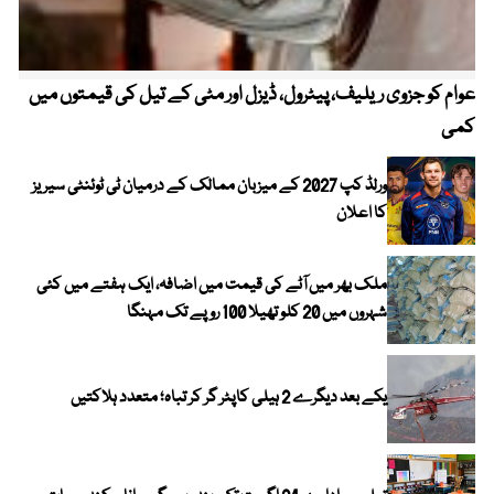
عوام کو جزوی ریلیف، پیٹرول، ڈیزل اور مٹی کے تیل کی قیمتوں میں
4 روز میں سونے کی قیمت میں بڑا اضافہ
کمی
ورلڈ کپ 2027 کے میزبان ممالک کے درمیان ٹی ٹوئنٹی سیریز
کا اعلان
ملک بھر میں آٹے کی قیمت میں اضافہ، ایک ہفتے میں کئی
شہروں میں 20 کلو تھیلا 100 روپے تک مہنگا
یکے بعد دیگرے 2 ہیلی کاپٹر گر کر تباہ؛ متعدد ہلاکتیں