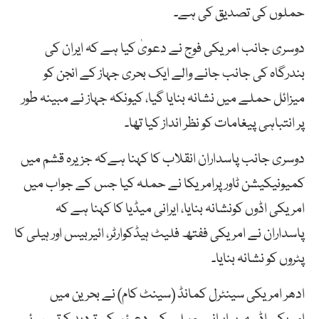
حملوں کی تصدیق کی ہے۔
دوسری جانب امریکی فوج نے دعویٰ کیا ہے کہ ایران کی
بندرگاہ کی جانب جانے والے ایک بحری جہاز کے انجن کو
میزائل حملے میں نشانہ بنایا گیا، کیونکہ جہاز نے مبینہ طور
پر انتباہی پیغامات کو نظر انداز کیا تھا۔
دوسری جانب پاسداران انقلاب کا کہنا ہےکہ جزیرہ قشم میں
کمیونیکیشن ٹاور پرامریکا نے حملہ کیا جس کے جواب میں
امریکی اڈوں کونشانہ بنایا، ایرانی میڈیا کا کہنا ہے کہ
پاسداران نے امریکی ففتھ فلیٹ ہیڈکوارٹر، ائیربیس اور ہیلی کا
پٹروں کو نشانہ بنایا۔
ادھر امریکی سینٹرل کمانڈ (سینٹ کام) نے بحرین میں