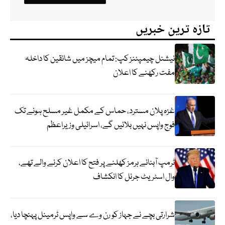
تازہ ترین خبریں
نیشنل چیمپئنز کپ: تمام میچز میں شائقین کا داخلہ
مفت رکھنے کا اعلان
غزہ پلان مسترد، حماس کے مکمل غیر مسلح ہونے تک
فوج واپس نہیں بلائیں گے، اسرائیلی وزیراعظم
ٹرمپ آبنائے ہرمز کھلنے پر فتح کا اعلان کرنے والے تھے،
وال اسٹریٹ جرنل کا انکشاف
شرارتی بچے نے جہاز کو رن وے سے واپس ٹرمینل پہنچا دیا،