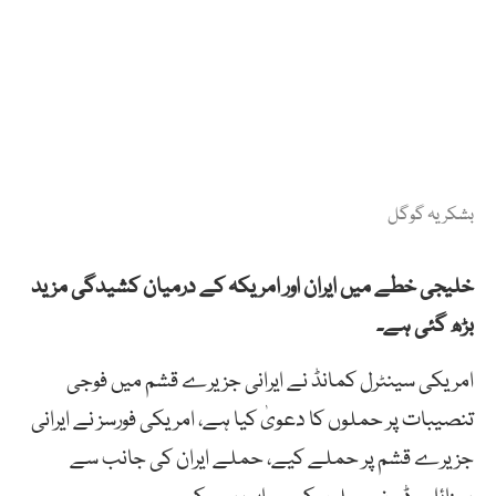
بشکریہ گوگل
خلیجی خطے میں ایران اور امریکہ کے درمیان کشیدگی مزید
بڑھ گئی ہے۔
امریکی سینٹرل کمانڈ نے ایرانی جزیرے قشم میں فوجی
تنصیبات پر حملوں کا دعویٰ کیا ہے، امریکی فورسز نے ایرانی
جزیرے قشم پر حملے کیے، حملے ایران کی جانب سے