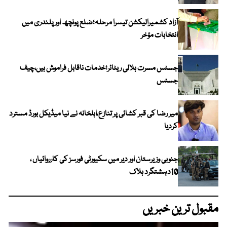
آزاد کشمیرالیکشن تیسرا مرحلہ؛ضلع پونچھ اور پلندری میں
انتخابات مؤخر
جسٹس مسرت ہلالی ریٹائر؛خدمات ناقابل فراموش ہیں،چیف
جسٹس
میر رضا کی قبر کشائی پر تنازع،اہلخانہ نے نیا میڈیکل بورڈ مسترد
کردیا
جنوبی وزیرستان اور دیر میں سکیورٹی فورسز کی کارروائیاں ،
10دہشتگرد ہلاک
مقبول ترین خبریں