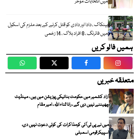
میں انتخابات مؤخر
بینکاک ، دادا اور دادی کو قتل کرنے کے بعد ملزم کی اسکول
میں فائرنگ ، 8 افراد ہلاک ، 14 زخمی
ہمیں فالو کریں
WhatsApp
Twitter
Facebook
Faceboo
متعلقہ خبریں
آزاد کشمیر میں حکومت بنانیکی پوزیشن میں ہیں ، مینڈیٹ
چھیننے نہیں دیں گے ، رانا ثناء اللہ ، امیر مقام
میں نے پی ٹی آئی کومذاکرات کی کوئی دعوت نہیں دی،
اسپیکرقومی اسمبلی