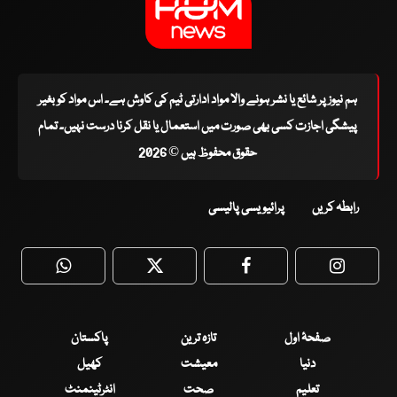
ہم نیوز پر شائع یا نشر ہونے والا مواد ادارتی ٹیم کی کاوش ہے۔ اس مواد کو بغیر
پیشگی اجازت کسی بھی صورت میں استعمال یا نقل کرنا درست نہیں۔ تمام
حقوق محفوظ ہیں © 2026
رابطہ کریں
پرائیویسی پالیسی
WhatsApp
Twitter
Facebook
Faceboo
صفحۂ اول
تازہ ترین
پاکستان
دنیا
معیشت
کھیل
تعلیم
صحت
انٹرٹینمنٹ