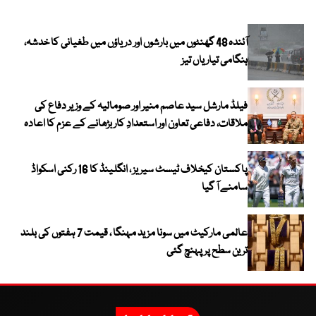
آئندہ 48 گھنٹوں میں بارشوں اور دریاؤں میں طغیانی کا خدشہ،
ہنگامی تیاریاں تیز
فیلڈ مارشل سید عاصم منیر اور صومالیہ کے وزیر دفاع کی
ملاقات، دفاعی تعاون اور استعدادِ کار بڑھانے کے عزم کا اعادہ
پاکستان کیخلاف ٹیسٹ سیریز ، انگلینڈ کا 16 رکنی اسکواڈ
سامنے آ گیا
عالمی مارکیٹ میں سونا مزید مہنگا ، قیمت 7 ہفتوں کی بلند
ترین سطح پر پہنچ گئی