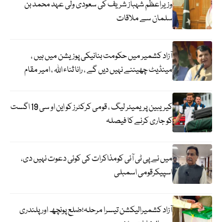
وزیراعظم شہباز شریف کی سعودی ولی عہد محمد بن
سلمان سے ملاقات
آزاد کشمیر میں حکومت بنانیکی پوزیشن میں ہیں ،
مینڈیٹ چھیننے نہیں دیں گے ، رانا ثناء اللہ ، امیر مقام
کیریبین پریمیئر لیگ ، قومی کرکٹرز کو این او سی 19 اگست
کو جاری کرنے کا فیصلہ
میں نے پی ٹی آئی کومذاکرات کی کوئی دعوت نہیں دی،
اسپیکرقومی اسمبلی
آزاد کشمیرالیکشن تیسرا مرحلہ؛ضلع پونچھ اور پلندری