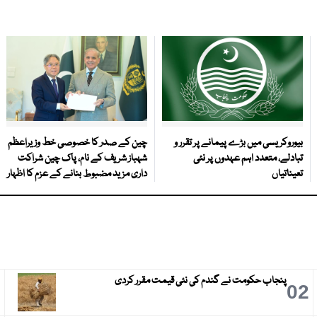
بیوروکریسی میں بڑے پیمانے پر تقرر و
چین کے صدر کا خصوصی خط وزیراعظم
تبادلے، متعدد اہم عہدوں پر نئی
شہباز شریف کے نام، پاک چین شراکت
تعیناتیاں
داری مزید مضبوط بنانے کے عزم کا اظہار
پنجاب حکومت نے گندم کی نئی قیمت مقرر کردی
3
02