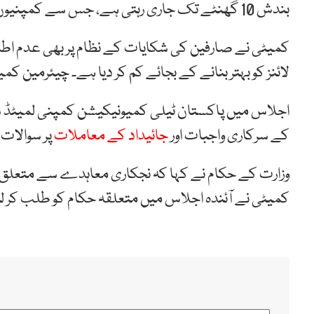
بندش 10 گھنٹے تک جاری رہتی ہے، جس سے کمپنیوں کو مشکلات کا سامنا ہے۔
کمیٹی نے صارفین کی شکایات کے نظام پر بھی عدم اطمین
لائنز کو بہتر بنانے کے بجائے کم کر دیا ہے۔ چیئرمین کمی
کے سرکاری واجبات اور
جائیداد کے معاملات
پر سوالات 
وزارت کے حکام نے کہا کہ نجکاری معاہدے سے متعل
کمیٹی نے آئندہ اجلاس میں متعلقہ حکام کو طلب کر لی