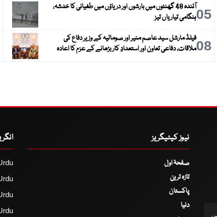
آئندہ 48 گھنٹوں میں بارشوں اور دریاؤں میں طغیانی کا خدشہ،
6
05
ہنگامی تیاریاں تیز
فیلڈ مارشل سید عاصم منیر اور صومالیہ کے وزیر دفاع کی
9
08
ملاقات، دفاعی تعاون اور استعدادِ کار بڑھانے کے عزم کا اعادہ
نیوز کیٹیگریز
انگر
صفحۂ اول
Urdu
تازہ ترین
Urdu
پاکستان
Urdu
دنیا
Urdu
اس