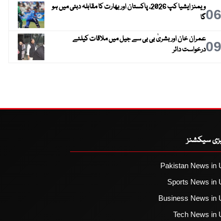
ویمنز ایشیا کپ 2026، پاکستان اور بھارت کا مقابلہ دبئی میں ہو
0
گا
عمران خان اور بشریٰ بی بی سے جیل میں ملاقات کیلئے
0
درخواست دائر
یزی سیکشنز
Pakistan News in 
Sports News in 
Business News in 
Tech News in 