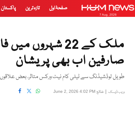
صفحۂ اول
تازہ ترین
پاکستان
7 Aug, 2026
ملک کے 22 شہروں م
صارفین اب بھی پریشان
طویل لوڈشیڈنگ سے ٹیلی کام نیٹ ورکس متاثر، بعض علاقوں میں 10 گھنٹے تک بجلی غائب رہتی ہے، پی ٹی اے ک
|
شائع
June 2, 2026 4:02 PM
ویب ڈیسک