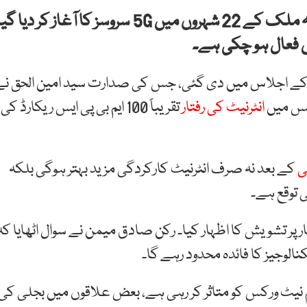
پاکستان ٹیلی کمیونیکیشن اتھارٹی نے بتایا ہے کہ ملک کے 22 شہروں میں 5G سروسز کا آغاز کر دیا گ
س فعال ہو چکی ہے۔
ی کے اجلاس میں دی گئی، جس کی صدارت سید امین الحق نے
انٹرنیٹ کی رفتار
تقریباً 100 ایم بی پی ایس ریکارڈ کی
کے بعد نہ صرف انٹرنیٹ کارکردگی مزید بہتر ہوگی بلکہ
پر تشویش کا اظہار کیا۔ رکن صادق میمن نے سوال اٹھایا کہ
 نیٹ ورکس کو متاثر کر رہی ہے، بعض علاقوں میں بجلی کی