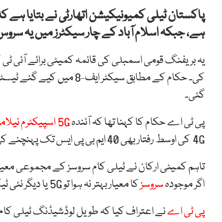
ہے، جبکہ اسلام آباد کے چار سیکٹرز میں یہ سرو
یہ بریفنگ قومی اسمبلی کی قائمہ کمیٹی برائے آئی ٹ
کی۔ حکام کے مطابق سیکٹر ایف-8 میں کیے گئے ٹیسٹس میں
گئی۔
پی ٹی اے حکام کا کہنا تھا کہ آئندہ
5G اسپیکٹرم نیلامی
4G کی اوسط رفتار بھی 40 ایم بی پی ایس تک پہنچنے کی توقع ہے۔
تاہم کمیٹی ارکان نے ٹیلی کام سروسز کے مجموعی معیار 
اگر موجودہ
سروسز
کا معیار بہتر نہ ہوا تو 5G یا دیگر نئی ٹیکنالوجیز کا فائدہ محدود رہے گا۔
پی ٹی اے
نے اعتراف کیا کہ طویل لوڈشیڈنگ ٹیلی کام