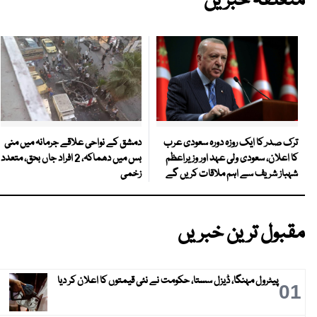
متعلقہ خبریں
دمشق کے نواحی علاقے جرمانہ میں منی
ترک صدر کا ایک روزہ دورہ سعودی عرب
بس میں دھماکہ، 2 افراد جاں بحق، متعدد
کا اعلان، سعودی ولی عہد اور وزیراعظم
زخمی
شہباز شریف سے اہم ملاقات کریں گے
مقبول ترین خبریں
پیٹرول مہنگا، ڈیزل سستا، حکومت نے نئی قیمتوں کا اعلان کر دیا
01