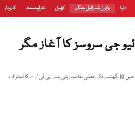
دنیا
ایران-اسرائیل جنگ
کھیل
انٹرٹینمنٹ
کاروبار
یں فائیو جی سروسز کا آغاز مگر
ا اعتراف