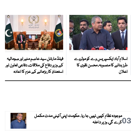
اسلام آباد ایکسپریس وے کو موٹروے
فیلڈ مارشل سید عاصم منیر اور صومالیہ
طرز بنانے کا منصوبہ، محسن نقوی کا
کے وزیر دفاع کی ملاقات، دفاعی تعاون اور
اعلان
استعدادِ کار بڑھانے کے عزم کا اعادہ
موجودہ نظام کہیں نہیں جا رہا، حکومت اپنی آئینی مدت مکمل
0
کرے گی، وزیر داخلہ