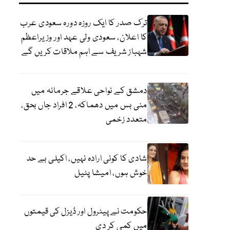
ترک صدر کا ایک روزہ دورہ سعودی عرب
کا اعلان، سعودی ولی عہد اور وزیراعظم
شہباز شریف سے اہم ملاقات کریں گے
دمشق کے نواحی علاقے جرمانہ میں
منی بس میں دھماکہ، 2 افراد جاں بحق،
متعدد زخمی
شادی کا کوئی ارادہ نہیں، اکیلی بے حد
خوش ہوں، امیشا پٹیل
حکومت نے پیٹرول اور ڈیزل کی قیمتوں
میں کمی کر دی