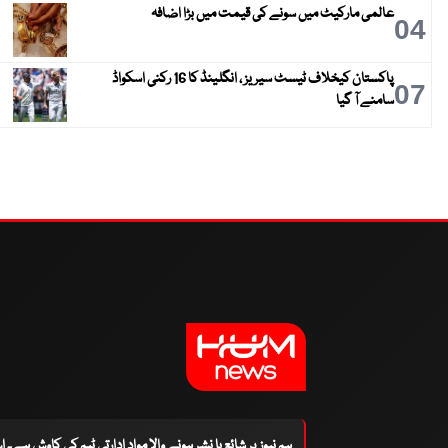
عالمی مارکیٹ میں سونے کی قیمت میں بڑا اضافہ
04
پاکستان کیخلاف ٹیسٹ سیریز ، انگلینڈ کا 16 رکنی اسکواڈ
07
سامنے آ گیا
ہم نیوز پر شائع یا نشر ہونے والا مواد ادارتی ٹیم کی کاوش ہے۔ 