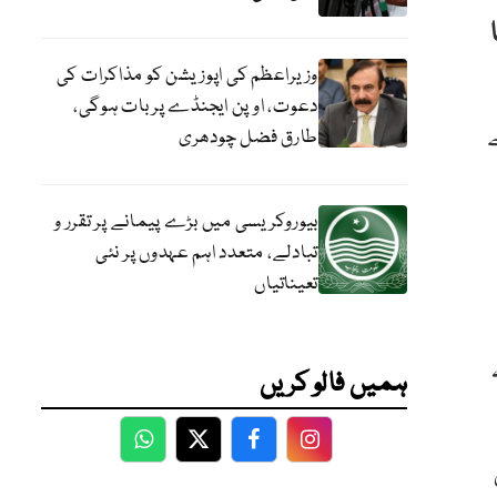
یا
وزیراعظم کی اپوزیشن کو مذاکرات کی
دعوت، اوپن ایجنڈے پر بات ہوگی،
طارق فضل چودھری
بیوروکریسی میں بڑے پیمانے پر تقرر و
تبادلے، متعدد اہم عہدوں پر نئی
تعیناتیاں
ہمیں فالو کریں
WhatsApp
Twitter
Facebook
Facebook