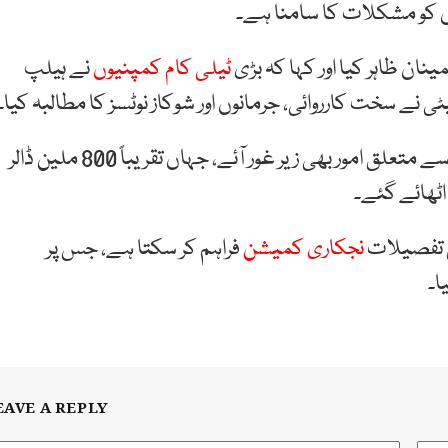
ان ظاہر کیا اور کہا کہ بڑی
ٹیلی کام کمپنیوں
نے ہیلپ
ٹی نے سخت کارروائی، جرمانوں اور شوکاز نوٹسز کا مطالبہ کیا۔
اجلاس میں پاکستان ٹیلی کمیونیکیشن کمپنی لمیٹڈ سے متعلق امور بھی زیر غور آئے، جہاں تقریباً 800 ملین ڈالر
اٹھائے گئے۔
ق تفصیلات
نجکاری کمیشن
فراہم کر سکتا ہے، جس پر
ا۔
EAVE A REPLY