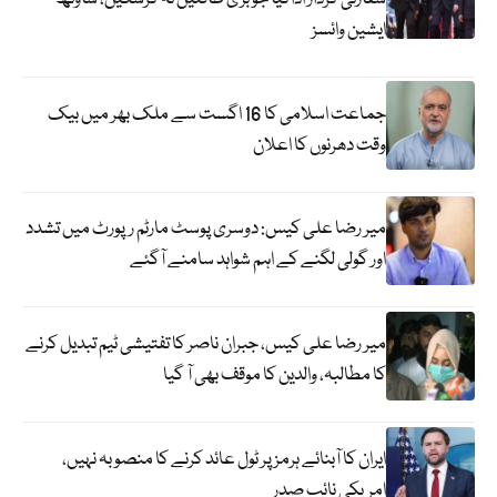
ایشین وائسز
جماعت اسلامی کا 16 اگست سے ملک بھر میں بیک
وقت دھرنوں کا اعلان
میر رضا علی کیس: دوسری پوسٹ مارٹم رپورٹ میں تشدد
اور گولی لگنے کے اہم شواہد سامنے آگئے
میر رضا علی کیس، جبران ناصر کا تفتیشی ٹیم تبدیل کرنے
کا مطالبہ، والدین کا موقف بھی آ گیا
ایران کا آبنائے ہرمز پر ٹول عائد کرنے کا منصوبہ نہیں،
امریکی نائب صدر