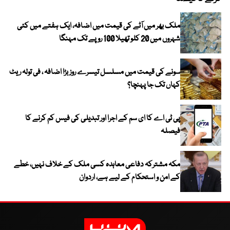
ملک بھر میں آٹے کی قیمت میں اضافہ، ایک ہفتے میں کئی
شہروں میں 20 کلو تھیلا 100 روپے تک مہنگا
سونے کی قیمت میں مسلسل تیسرے روز بڑا اضافہ ، فی تولہ ریٹ
کہاں تک جا پہنچا؟
پی ٹی اے کا ای سم کے اجرا اور تبدیلی کی فیس کم کرنے کا
فیصلہ
مکہ مشترکہ دفاعی معاہدہ کسی ملک کے خلاف نہیں، خطے
کے امن و استحکام کے لیے ہے، اردوان