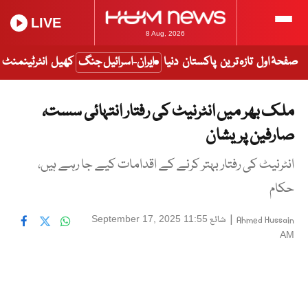
LIVE
8 Aug, 2026
صفحۂ اول
تازہ ترین
پاکستان
دنیا
ایران-اسرائیل جنگ
کھیل
انٹرٹینمنٹ
ملک بھر میں انٹرنیٹ کی رفتار انتہائی سست،
صارفین پریشان
انٹرنیٹ کی رفتار بہتر کرنے کے اقدامات کیے جا رہے ہیں،
حکام
|
شائع
September 17, 2025 11:55
Ahmed Hussain
AM