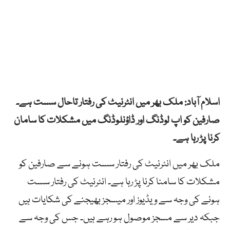
اسلام آباد: ملک بھر میں انٹرنیٹ کی رفتار تاحال سست ہے۔
صارفین کو اپ لوڈنگ اور ڈاؤنلوڈنگ میں مشکلات کا سامان
کرنا پڑ رہا ہے۔
ملک بھر میں انٹرنیٹ کی رفتار سست ہونے سے صارفین کو
مشکلات کا سامنا کرنا پڑ رہا ہے۔ انٹرنیٹ کی رفتار سست
ہونے کی وجہ سے ویڈیوز اور میسجز بھیجنے کی شکایات ہیں
جبکہ دیر سے مسجز موصول ہو رہے ہیں۔ جس کی وجہ سے