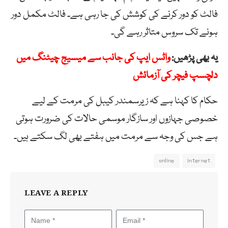
فالٹ کو دور کرنے کی کوشش کی جا رہی ہے۔ فالٹ مکمل دور
ہونے تک سروس متاثر رہے گی۔
یہ بھی پڑھیں:
واٹس ایپ کی جانب سے میسیج چیٹنگ میں
دلچسپ فیچر کی آزمائش
حکام کا کہنا ہے کہ زیرسمندر کیبل کی مرمت کے لیے
خصوصی جہازوں اور سازگار موسمی حالات کی ضرورت ہوتی
ہے جس کی وجہ سے مرمت میں ہفتے بھی لگ سکتے ہیں۔
online
internet
LEAVE A REPLY