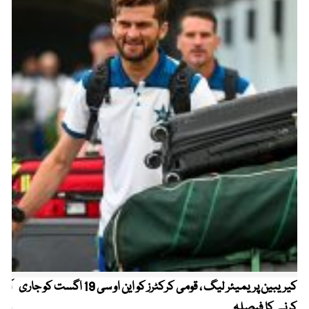
کیریبین پریمیئر لیگ ، قومی کرکٹرز کو این او سی 19 اگست کو جاری
آز
کرنے کا فیصلہ
چھی