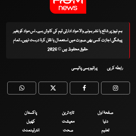
ہم نیوز پر شائع یا نشر ہونے والا مواد ادارتی ٹیم کی کاوش ہے۔ اس مواد کو بغیر
پیشگی اجازت کسی بھی صورت میں استعمال یا نقل کرنا درست نہیں۔ تمام
حقوق محفوظ ہیں © 2026
رابطہ کریں
پرائیویسی پالیسی
WhatsApp
Twitter
Facebook
Faceboo
صفحۂ اول
تازہ ترین
پاکستان
دنیا
معیشت
کھیل
تعلیم
صحت
انٹرٹینمنٹ