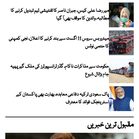
میر رضا علی کیس، جبران ناصر کا تفتیشی ٹیم تبدیل کرنے کا
مطالبہ، والدین کا موقف بھی آ گیا
میٹرو بس سروس 11 اگست سے بند کرنے کا اعلان، نجی کمپنی
کا حتمی نوٹس
حکومت سے مذاکرات ناکام، گڈز ٹرانسپورٹرز کی ملک گیر پہیہ
جام ہڑتال شروع
پاک سعودی ترکیہ دفاعی معاہدہ، بھارت بھی پاکستان کے
اسٹریٹجک فوائد کا معترف
مقبول ترین خبریں