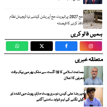
حج 2027: پرائیویٹ حج آپریشن کیلئے نیا ڈیجیٹل نظام
نافذ کرنے کا فیصلہ
ہمیں فالو کریں
WhatsApp
Twitter
Facebook
Faceboo
متعلقہ خبریں
جماعت اسلامی کا 16 اگست سے ملک بھر میں بیک وقت
دھرنوں کا اعلان
میر رضا علی کیس: دوسری پوسٹ مارٹم رپورٹ میں تشدد اور
گولی لگنے کے اہم شواہد سامنے آگئے