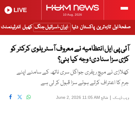
LIVE
10 Aug, 2026
صفحۂ اول
تازہ ترین
پاکستان
دنیا
ایران-اسرائیل جنگ
کھیل
انٹرٹینمنٹ
آئی پی ایل انتظامیہ نے معروف آسٹریلوی کرکٹر کو
کڑی سزا سنا دی؛ وجہ کیا بنی؟
کھلاڑی نے میچ ریفری جواگل سری ناتھ کے سامنے اپنے
جرم کا اعتراف کرتے ہوئے سزا قبول کر لی ہے
|
شائع
June 2, 2026 11:05 AM
ویب ڈیسک