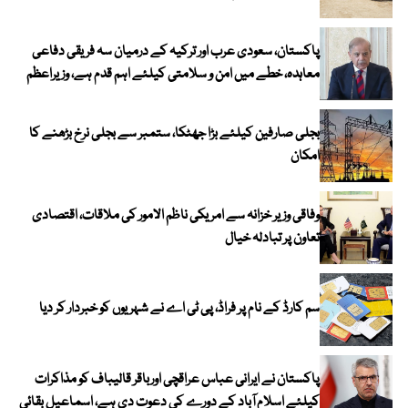
پاکستان، سعودی عرب اور ترکیہ کے درمیان سہ فریقی دفاعی
معاہدہ، خطے میں امن و سلامتی کیلئے اہم قدم ہے، وزیراعظم
بجلی صارفین کیلئے بڑا جھٹکا، ستمبر سے بجلی نرخ بڑھنے کا
امکان
وفاقی وزیر خزانہ سے امریکی ناظم الامور کی ملاقات، اقتصادی
تعاون پر تبادلہ خیال
سم کارڈ کے نام پر فراڈ، پی ٹی اے نے شہریوں کو خبردار کر دیا
پاکستان نے ایرانی عباس عراقچی اورباقر قالیباف کو مذاکرات
کیلئے اسلام آباد کے دورے کی دعوت دی ہے، اسماعیل بقائی