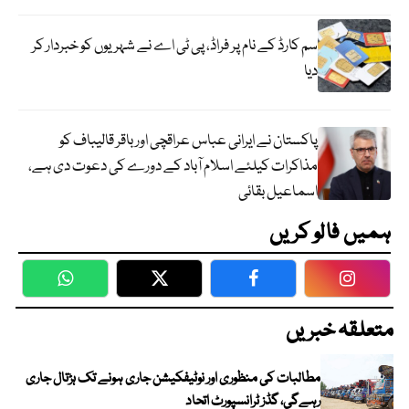
سم کارڈ کے نام پر فراڈ، پی ٹی اے نے شہریوں کو خبردار کر
دیا
پاکستان نے ایرانی عباس عراقچی اورباقر قالیباف کو
مذاکرات کیلئے اسلام آباد کے دورے کی دعوت دی ہے،
اسماعیل بقائی
ہمیں فالو کریں
WhatsApp
Twitter
Facebook
Faceboo
متعلقہ خبریں
مطالبات کی منظوری اور نوٹیفکیشن جاری ہونے تک ہڑتال جاری
رہےگی، گڈز ٹرانسپورٹ اتحاد