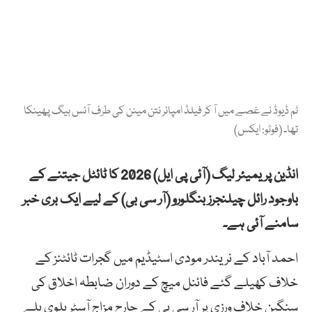
ٹم ڈیوڈ نے غصے میں آ کر فیلڈ امپائر نتن مینن کی طرف آئس بیگ پھینکا
تھا۔ (فوٹو: ایکس)
انڈین پریمیئر لیگ (آئی پی ایل) 2026 کا ٹائٹل جیتنے کے
باوجود رائل چیلنجرز بنگلورو (آر سی بی) کے لیے ایک بری خبر
سامنے آئی ہے۔
احمد آباد کے نریندر مودی اسٹیڈیم میں گجرات ٹائٹنز کے
خلاف کھیلے گئے فائنل میچ کے دوران ضابطہ اخلاق کی
سنگین خلاف ورزی پر آر سی بی کے جارح مزاج آسٹریلوی بلے