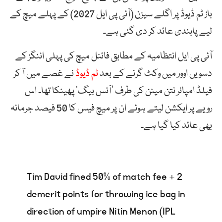
باز ٹم ڈیوڈ پر اگلے سیزن (آئی پی ایل 2027) کے پہلے میچ کے
لیے پابندی عائد کر دی گئی ہے۔
آئی پی ایل انتظامیہ کے مطابق فائنل میچ کی پہلی اننگز کے
دسویں اوور میں وکٹ گرنے کے بعد
ٹم ڈیوڈ
نے غصے میں آ کر
فیلڈ امپائر نتن مینن کی طرف ‘آئس بیگ’ پھینکا تھا۔ اس
رویے پر ایکشن لیتے ہوئے ان پر میچ فیس کا 50 فیصد جرمانہ
بھی عائد کیا گیا ہے۔
Tim David fined 50% of match fee + 2
demerit points for throwing ice bag in
direction of umpire Nitin Menon (IPL