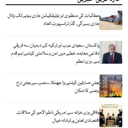
مطالبات کی منظوری اور نوٹیفکیشن جاری ہونے تک ہڑتال
جاری رہےگی، گڈز ٹرانسپورٹ اتحاد
پاکستان، سعودی عرب اور ترکیہ کے درمیان سہ فریقی
دفاعی معاہدہ، خطے میں امن و سلامتی کیلئے اہم قدم
ہے، وزیراعظم
بجلی صارفین کیلئے بڑا جھٹکا، ستمبر سے بجلی نرخ
بڑھنے کا امکان
وفاقی وزیر خزانہ سے امریکی ناظم الامور کی ملاقات،
اقتصادی تعاون پر تبادلہ خیال