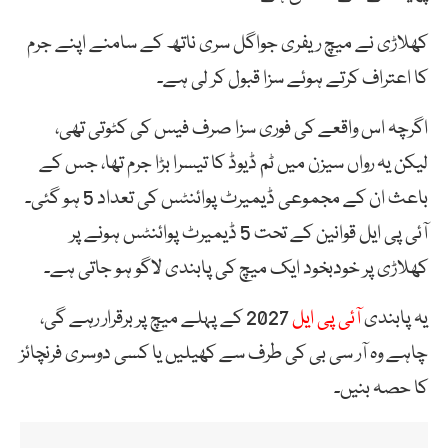
کھلاڑی نے میچ ریفری جواگل سری ناتھ کے سامنے اپنے جرم
کا اعتراف کرتے ہوئے سزا قبول کر لی ہے۔
اگرچہ اس واقعے کی فوری سزا صرف فیس کی کٹوتی تھی،
لیکن یہ رواں سیزن میں ٹم ڈیوڈ کا تیسرا بڑا جرم تھا، جس کے
باعث ان کے مجموعی ڈیمیرٹ پوائنٹس کی تعداد 5 ہو گئی۔
آئی پی ایل قوانین کے تحت 5 ڈیمیرٹ پوائنٹس ہونے پر
کھلاڑی پر خودبخود ایک میچ کی پابندی لاگو ہو جاتی ہے۔
یہ پابندی
آئی پی ایل
2027 کے پہلے میچ پر برقرار رہے گی،
چاہے وہ آر سی بی کی طرف سے کھیلیں یا کسی دوسری فرنچائز
کا حصہ بنیں۔