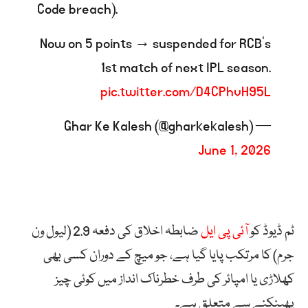
Code breach).
Now on 5 points → suspended for RCB’s
1st match of next IPL season.
pic.twitter.com/D4CPhvH95L
— Ghar Ke Kalesh (@gharkekalesh)
June 1, 2026
ٹم ڈیوڈ کو
آئی پی ایل
ضابطہ اخلاق کی دفعہ 2.9 (لیول ون
جرم) کا مرتکب پایا گیا ہے، جو میچ کے دوران کسی بھی
کھلاڑی یا امپائر کی طرف خطرناک انداز میں کوئی چیز
پھینکنے سے متعلق ہے۔