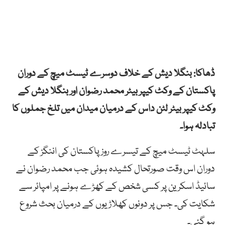
ڈھاکا: بنگلا دیش کے خلاف دوسرے ٹیسٹ میچ کے دوران
پاکستان کے وکٹ کیپر بیٹر محمد رضوان اور بنگلا دیش کے
وکٹ کیپر بیٹر لٹن داس کے درمیان میدان میں تلخ جملوں کا
تبادلہ ہوا۔
سلہٹ ٹیسٹ میچ کے تیسرے روز پاکستان کی اننگز کے
دوران اس وقت صورتحال کشیدہ ہوئی جب محمد رضوان نے
سائیڈ اسکرین پر کسی شخص کے کھڑے ہونے پر امپائر سے
شکایت کی۔ جس پر دونوں کھلاڑیوں کے درمیان بحث شروع
ہو گئی۔