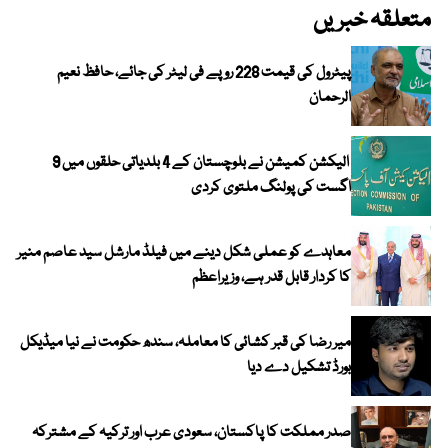
متعلقہ خبریں
پیٹرول کی قیمت 228 روپے فی لیٹر کی جائے، حافظ نعیم
الرحمان
الیکشن کمیشن نے بلوچستان کے 4 بلدیاتی حلقوں میں 9
اگست کی پولنگ ملتوی کردی
معاہدے کو عملی شکل دینے میں فیلڈ مارشل سید عاصم منیر
کا کردار قابل قدر ہے، وزیراعظم
میر رضا کی قبر کشائی کا معاملہ، سندھ حکومت نے نیا میڈیکل
بورڈ تشکیل دے دیا
صدر مملکت کا پاکستان، سعودی عرب اور ترکیہ کے مشترکہ