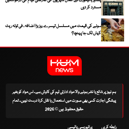
پشاور ہائیکورٹ نے افغان شہریوں کی عارضی قیام کی درخواستیں
مسترد کر دیں
سونے کی قیمت میں مسلسل تیسرے روز بڑا اضافہ ، فی تولہ ریٹ
کہاں تک جا پہنچا؟
ہم نیوز پر شائع یا نشر ہونے والا مواد ادارتی ٹیم کی کاوش ہے۔ اس مواد کو بغیر
پیشگی اجازت کسی بھی صورت میں استعمال یا نقل کرنا درست نہیں۔ تمام
حقوق محفوظ ہیں © 2026
رابطہ کریں
پرائیویسی پالیسی