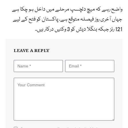
واضح رہے کہ میچ دلچسپ مرحلے میں داخل ہو چکا ہے
جہاں آخری روز فیصلہ متوقع ہے، پاکستان کو فتح کے لیے
121 رنز جبکہ بنگلا دیش کو 3 وکٹیں درکار ہیں۔
LEAVE A REPLY