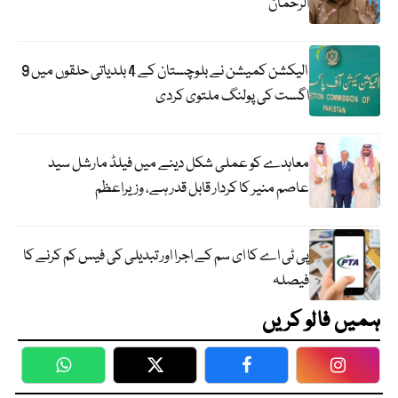
الرحمان
الیکشن کمیشن نے بلوچستان کے 4 بلدیاتی حلقوں میں 9
اگست کی پولنگ ملتوی کردی
معاہدے کو عملی شکل دینے میں فیلڈ مارشل سید
عاصم منیر کا کردار قابل قدر ہے، وزیراعظم
پی ٹی اے کا ای سم کے اجرا اور تبدیلی کی فیس کم کرنے کا
فیصلہ
ہمیں فالو کریں
WhatsApp
Twitter
Facebook
Faceboo