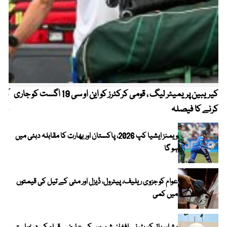
کیریبین پریمیئر لیگ ، قومی کرکٹرز کو این او سی 19 اگست کو جاری
آز
کرنے کا فیصلہ
چھی
ویمنز ایشیا کپ 2026، پاکستان اور بھارت کا مقابلہ دبئی میں
ہو گا
عوام کو جزوی ریلیف، پیٹرول، ڈیزل اور مٹی کے تیل کی قیمتوں
میں کمی