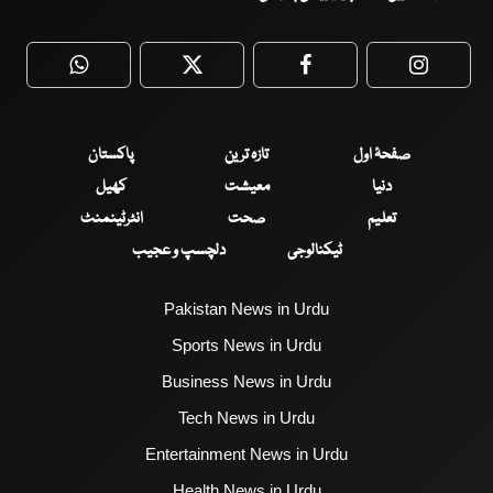
WhatsApp
Twitter
Facebook
Faceboo
صفحۂ اول
تازہ ترین
پاکستان
دنیا
معیشت
کھیل
تعلیم
صحت
انٹرٹینمنٹ
ٹیکنالوجی
دلچسپ و عجیب
Pakistan News in Urdu
Sports News in Urdu
Business News in Urdu
Tech News in Urdu
Entertainment News in Urdu
Health News in Urdu