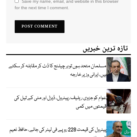
Save my name, email, and website in this browser
for the next time I comment.
تازہ ترین خبریں
مسلمان متحد ہوں تو ہر چیلنج کا ڈٹ کر مقابلہ کر سکتے
ہیں، ایرانی وزیر خارجہ
عوام کو جزوی ریلیف، پیٹرول، ڈیزل اور مٹی کے تیل کی
قیمتوں میں کمی
پیٹرول کی قیمت 228 روپے فی لیٹر کی جائے، حافظ نعیم