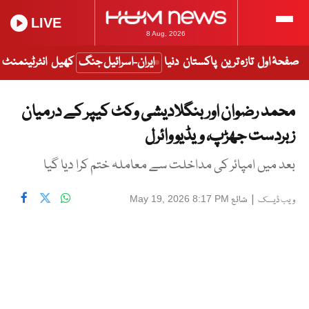
LIVE
8 Aug, 2026
صفحۂ اول
تازہ ترین
پاکستان
دنیا
ایران-اسرائیل جنگ
کھیل
انٹرٹینمنٹ
محمد رضوان اور بنگلادیشی وکٹ کیپر کے درمیان
زبردست جھڑپ، ویڈیو وائرل
بعد میں امپائر کی مداخلت سے معاملہ ختم کرا دیا گیا
|
شائع
May 19, 2026 8:17 PM
ویب ڈیسک