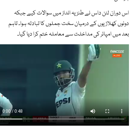
اس دوران لٹن داس نے طنزیہ انداز میں سوالات کیے جبکہ
دونوں کھلاڑیوں کے درمیان سخت جملوں کا تبادلہ ہوا۔ تاہم
بعد میں امپائر کی مداخلت سے معاملہ ختم کرا دیا گیا۔