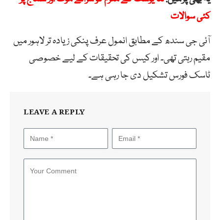
کئی سوالات
آئی جی سندھ کے مطابق انمول عرف پنکی زیادہ تر لاہور میں
مقیم رہتی تھی۔ اور کیس کی تحقیقات کے لیے خصوصی
ٹاسک فورس تشکیل دی جا رہی ہے۔
LEAVE A REPLY