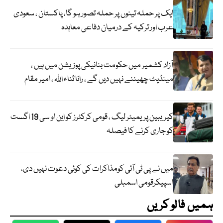
ایک پر حملہ تینوں پر حملہ تصور ہو گا، پاکستان ، سعودی
عرب اور ترکیہ کے درمیان دفاعی معاہدہ
آزاد کشمیر میں حکومت بنانیکی پوزیشن میں ہیں ،
مینڈیٹ چھیننے نہیں دیں گے ، رانا ثناء اللہ ، امیر مقام
کیریبین پریمیئر لیگ ، قومی کرکٹرز کو این او سی 19 اگست
کو جاری کرنے کا فیصلہ
میں نے پی ٹی آئی کومذاکرات کی کوئی دعوت نہیں دی،
اسپیکرقومی اسمبلی
ہمیں فالو کریں