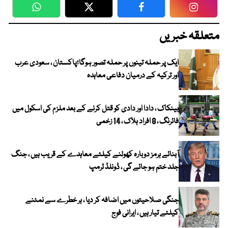
WhatsApp
Twitter
Facebook
Faceboo
متعلقہ خبریں
ایک پر حملہ تینوں پر حملہ تصور ہوگا؛پاکستان ، سعودی عرب
اور ترکیہ کے درمیان دفاعی معاہدہ
بینکاک ، دادا اور دادی کو قتل کرنے کے بعد ملزم کی اسکول میں
فائرنگ ، 8 افراد ہلاک ، 14 زخمی
آبنائے ہرمز دوبارہ کھولنے کیلئے معاہدے کے قریب ہیں ، جنگ
جلد ختم ہو جائے گی ، ڈونلڈ ٹرمپ
جنگی صلاحیتوں میں اضافہ کر دیا ، ہر خطرے سے نمٹنے
کیلئے تیار ہیں ، ایرانی فوج