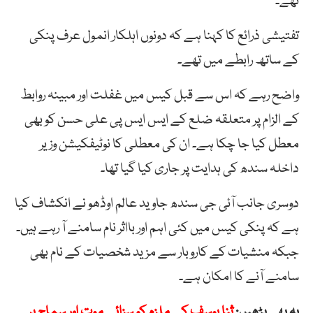
تھے۔
تفتیشی ذرائع کا کہنا ہے کہ دونوں اہلکار انمول عرف پنکی
کے ساتھ رابطے میں تھے۔
واضح رہے کہ اس سے قبل کیس میں غفلت اور مبینہ روابط
کے الزام پر متعلقہ ضلع کے ایس ایس پی علی حسن کو بھی
معطل کیا جا چکا ہے۔ ان کی معطلی کا نوٹیفکیشن وزیر
داخلہ سندھ کی ہدایت پر جاری کیا گیا تھا۔
دوسری جانب آئی جی سندھ جاوید عالم اوڈھو نے انکشاف کیا
ہے کہ پنکی کیس میں کئی اہم اور بااثر نام سامنے آ رہے ہیں۔
جبکہ منشیات کے کاروبار سے مزید شخصیات کے نام بھی
سامنے آنے کا امکان ہے۔
یہ بھی پڑھیں:
ثنا یوسف کے ملزم کو سزائے موت اور سماج پر