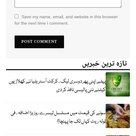
Save my name, email, and website in this browser
for the next time I comment.
تازہ ترین خبریں
پہلے اپنی پھر دوسری لیگ ، کرکٹ آسٹریلیا نے کھلاڑیوں
کیلئے نئی پالیسی نافذ کر دی
سونے کی قیمت میں مسلسل تیسرے روز بڑا اضافہ ، فی
تولہ ریٹ کہاں تک جا پہنچا؟