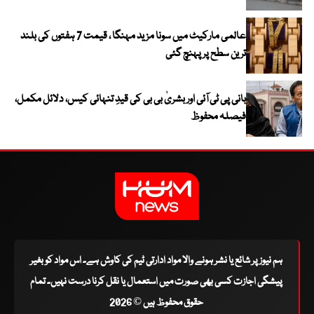
عالمی مارکیٹ میں سونا مزید مہنگا ، قیمت 7 ہفتوں کی بلند
ترین سطح پر پہنچ گئی
بانی پی ٹی آئی اور بشریٰ بی بی کی قیدِ تنہائی کیس، دلائل مکمل،
فیصلہ محفوظ
ہم نیوز پر شائع یا نشر ہونے والا مواد ادارتی ٹیم کی کاوش ہے۔ اس مواد کو بغیر
پیشگی اجازت کسی بھی صورت میں استعمال یا نقل کرنا درست نہیں۔ تمام
حقوق محفوظ ہیں © 2026