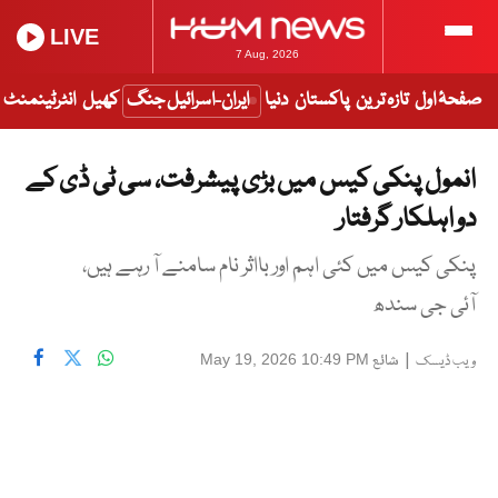
LIVE
7 Aug, 2026
صفحۂ اول
تازہ ترین
پاکستان
دنیا
ایران-اسرائیل جنگ
کھیل
انٹرٹینمنٹ
انمول پنکی کیس میں بڑی پیشرفت، سی ٹی ڈی کے
دو اہلکار گرفتار
پنکی کیس میں کئی اہم اور بااثر نام سامنے آ رہے ہیں،
آئی جی سندھ
|
شائع
May 19, 2026 10:49 PM
ویب ڈیسک