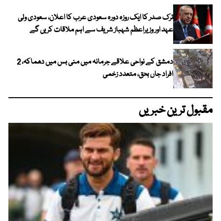
ترک صدر کا ایک روزہ دورہ سعودی عرب کا اعلان، سعودی ولی
عہد اور وزیراعظم شہباز شریف سے اہم ملاقات کریں گے
دمشق کے نواحی علاقے جرمانہ میں منی بس میں دھماکہ، 2
افراد جاں بحق، متعدد زخمی
مقبول ترین خبریں