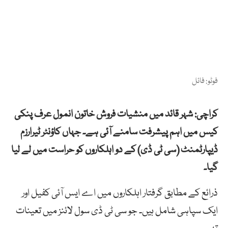
فوٹو: فائل
کراچی: شہر قائد میں منشیات فروش خاتون انمول عرف پنکی
کیس میں اہم پیشرفت سامنے آئی ہے۔ جہاں کاؤنٹر ٹیرارزم
ڈیپارٹمنٹ (سی ٹی ڈی) کے دو اہلکاروں کو حراست میں لے لیا
گیا۔
ذرائع کے مطابق گرفتار اہلکاروں میں اے ایس آئی کفیل اور
ایک سپاہی شامل ہیں۔ جو سی ٹی ڈی سول لائنز میں تعینات