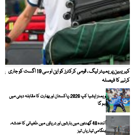
کیریبین پریمیئر لیگ ، قومی کرکٹرز کو این او سی 19 اگست کو جاری
پیٹ
کرنے کا فیصلہ
ویمنز ایشیا کپ 2026، پاکستان اور بھارت کا مقابلہ دبئی میں
ہو گا
آئندہ 48 گھنٹوں میں بارشوں اور دریاؤں میں طغیانی کا خدشہ،
ہنگامی تیاریاں تیز