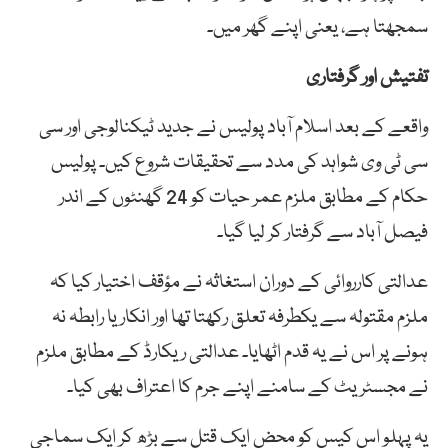
سمجھتا ہے، یعنی اپنے گھر میں۔
تفتیش اور گرفتاری
واقعے کے بعد اسلام آباد پولیس نے جدید ٹیکنالوجی اور سی
سی ٹی وی شواہد کی مدد سے تحقیقات شروع کیں۔ پولیس
حکام کے مطابق ملزم عمر حیات کو 24 گھنٹوں کے اندر
فیصل آباد سے گرفتار کر لیا گیا۔
عدالتی کارروائی کے دوران استغاثہ نے مؤقف اختیار کیا کہ
ملزم مقتولہ سے یکطرفہ تعلق رکھتا تھا اور انکار یا رابطہ نہ
ہونے پر اس نے یہ قدم اٹھایا۔ عدالتی ریکارڈ کے مطابق ملزم
نے مجسٹریٹ کے سامنے اپنے جرم کا اعتراف بھی کیا۔
یہ پہلو اس کیس کو محض ایک قتل سے بڑھ کر ایک سماجی