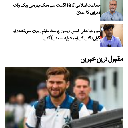
جماعت اسلامی کا 16 اگست سے ملک بھر میں بیک وقت
دھرنوں کا اعلان
میر رضا علی کیس: دوسری پوسٹ مارٹم رپورٹ میں تشدد اور
گولی لگنے کے اہم شواہد سامنے آگئے
مقبول ترین خبریں