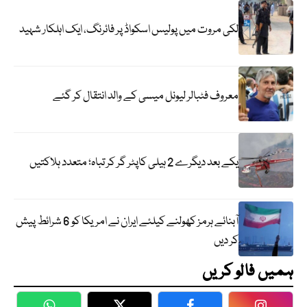
لکی مروت میں پولیس اسکواڈ پر فائرنگ، ایک اہلکار شہید
معروف فٹبالر لیونل میسی کے والد انتقال کر گئے
یکے بعد دیگرے 2 ہیلی کاپٹر گر کر تباہ؛ متعدد ہلاکتیں
آبنائے ہرمز کھولنے کیلئے ایران نے امریکا کو 6 شرائط پیش
کر دیں
ہمیں فالو کریں