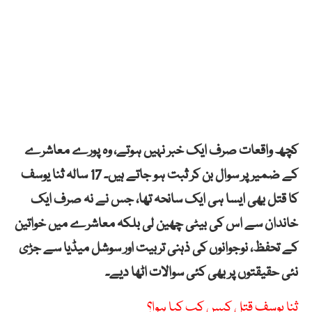
کچھ واقعات صرف ایک خبر نہیں ہوتے، وہ پورے معاشرے
کے ضمیر پر سوال بن کر ثبت ہو جاتے ہیں۔ 17 سالہ ثنا یوسف
کا قتل بھی ایسا ہی ایک سانحہ تھا، جس نے نہ صرف ایک
خاندان سے اس کی بیٹی چھین لی بلکہ معاشرے میں خواتین
کے تحفظ، نوجوانوں کی ذہنی تربیت اور سوشل میڈیا سے جڑی
نئی حقیقتوں پر بھی کئی سوالات اٹھا دیے۔
ثنا یوسف قتل کیس کب کیا ہوا؟