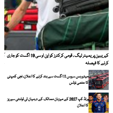
کیریبین پریمیئر لیگ ، قومی کرکٹرز کو این او سی 19 اگست کو جاری
آز
کرنے کا فیصلہ
چھی
میٹرو بس سروس 11 اگست سے بند کرنے کا اعلان، نجی کمپنی
کا حتمی نوٹس
ورلڈ کپ 2027 کے میزبان ممالک کے درمیان ٹی ٹوئنٹی سیریز
کا اعلان