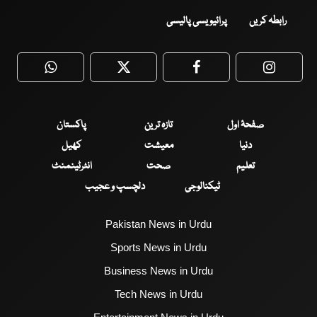
رابطہ کریں
پرائیویسی پالیسی
WhatsApp
Twitter
Facebook
Faceboo
صفحۂ اول
تازہ ترین
پاکستان
دنیا
معیشت
کھیل
تعلیم
صحت
انٹرٹینمنٹ
ٹیکنالوجی
دلچسپ و عجیب
Pakistan News in Urdu
Sports News in Urdu
Business News in Urdu
Tech News in Urdu