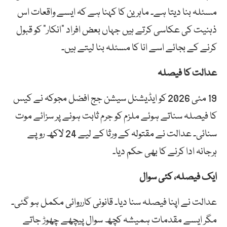
مسئلہ بنا دیتا ہے۔ ماہرین کا کہنا ہے کہ ایسے واقعات اس
ذہنیت کی عکاسی کرتے ہیں جہاں بعض افراد “انکار” کو قبول
کرنے کے بجائے اسے انا کا مسئلہ بنا لیتے ہیں۔
عدالت کا فیصلہ
19 مئی 2026 کو ایڈیشنل سیشن جج افضل مجوکہ نے کیس
کا فیصلہ سناتے ہوئے ملزم کو جرم ثابت ہونے پر سزائے موت
سنائی۔ عدالت نے مقتولہ کے ورثا کے لیے 24 لاکھ روپے
ہرجانہ ادا کرنے کا بھی حکم دیا۔
ایک فیصلہ، کئی سوال
عدالت نے اپنا فیصلہ سنا دیا۔ قانونی کارروائی مکمل ہو گئی۔
مگر ایسے مقدمات ہمیشہ کچھ سوال پیچھے چھوڑ جاتے