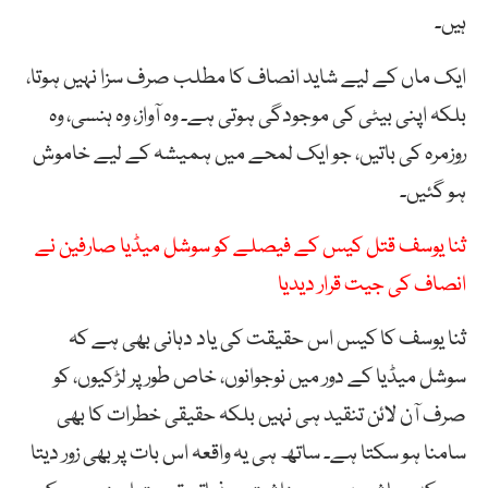
ہیں۔
ایک ماں کے لیے شاید انصاف کا مطلب صرف سزا نہیں ہوتا،
بلکہ اپنی بیٹی کی موجودگی ہوتی ہے۔ وہ آواز، وہ ہنسی، وہ
روزمرہ کی باتیں، جو ایک لمحے میں ہمیشہ کے لیے خاموش
ہو گئیں۔
ثنا یوسف قتل کیس کے فیصلے کو سوشل میڈیا صارفین نے
انصاف کی جیت قرار دیدیا
ثنا یوسف کا کیس اس حقیقت کی یاد دہانی بھی ہے کہ
سوشل میڈیا کے دور میں نوجوانوں، خاص طور پر لڑکیوں، کو
صرف آن لائن تنقید ہی نہیں بلکہ حقیقی خطرات کا بھی
سامنا ہو سکتا ہے۔ ساتھ ہی یہ واقعہ اس بات پر بھی زور دیتا