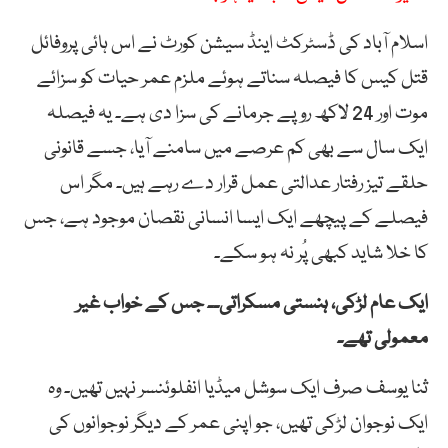
اسلام آباد کی ڈسٹرکٹ اینڈ سیشن کورٹ نے اس ہائی پروفائل
قتل کیس کا فیصلہ سناتے ہوئے ملزم عمر حیات کو سزائے
موت اور 24 لاکھ روپے جرمانے کی سزا دی ہے۔ یہ فیصلہ
ایک سال سے بھی کم عرصے میں سامنے آیا، جسے قانونی
حلقے تیز رفتار عدالتی عمل قرار دے رہے ہیں۔ مگر اس
فیصلے کے پیچھے ایک ایسا انسانی نقصان موجود ہے، جس
کا خلا شاید کبھی پُر نہ ہو سکے۔
ایک عام لڑکی، ہنستی مسکراتی۔۔ جس کے خواب غیر
معمولی تھے۔
ثنا یوسف صرف ایک سوشل میڈیا انفلوئنسر نہیں تھیں۔ وہ
ایک نوجوان لڑکی تھیں، جو اپنی عمر کے دیگر نوجوانوں کی