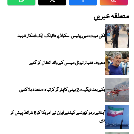
WhatsApp
Twitter
Facebook
Faceboo
متعلقہ خبریں
لکی مروت میں پولیس اسکواڈ پر فائرنگ، ایک اہلکار شہید
معروف فٹبالر لیونل میسی کے والد انتقال کر گئے
یکے بعد دیگرے 2 ہیلی کاپٹر گر کر تباہ؛ متعدد ہلاکتیں
آبنائے ہرمز کھولنے کیلئے ایران نے امریکا کو 6 شرائط پیش کر
دیں