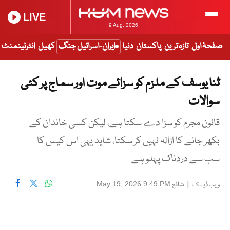
LIVE
9 Aug, 2026
صفحۂ اول
تازہ ترین
پاکستان
دنیا
ایران-اسرائیل جنگ
کھیل
انٹرٹینمنٹ
ثنا یوسف کے ملزم کو سزائے موت اور سماج پر کئی
سوالات
قانون مجرم کو سزا دے سکتا ہے، لیکن کسی خاندان کے
بکھر جانے کا ازالہ نہیں کر سکتا، شاید یہی اس کیس کا
سب سے دردناک پہلو ہے
|
شائع
May 19, 2026 9:49 PM
ویب ڈیسک