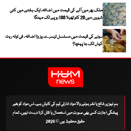
ملک بھر میں آٹے کی قیمت میں اضافہ، ایک ہفتے میں کئی
شہروں میں 20 کلو تھیلا 100 روپے تک مہنگا
سونے کی قیمت میں مسلسل تیسرے روز بڑا اضافہ ، فی تولہ ریٹ
کہاں تک جا پہنچا؟
ہم نیوز پر شائع یا نشر ہونے والا مواد ادارتی ٹیم کی کاوش ہے۔ اس مواد کو بغیر
پیشگی اجازت کسی بھی صورت میں استعمال یا نقل کرنا درست نہیں۔ تمام
حقوق محفوظ ہیں © 2026