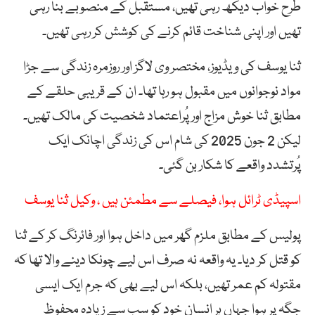
طرح خواب دیکھ رہی تھیں، مستقبل کے منصوبے بنا رہی
تھیں اور اپنی شناخت قائم کرنے کی کوشش کر رہی تھیں۔
ثنا یوسف کی ویڈیوز، مختصر وی لاگز اور روزمرہ زندگی سے جڑا
مواد نوجوانوں میں مقبول ہو رہا تھا۔ ان کے قریبی حلقے کے
مطابق ثنا خوش مزاج اور پُراعتماد شخصیت کی مالک تھیں۔
لیکن 2 جون 2025 کی شام اس کی زندگی اچانک ایک
پُرتشدد واقعے کا شکار بن گئی۔
اسپیڈی ٹرائل ہوا، فیصلے سے مطمئن ہیں ، وکیل ثنا یوسف
پولیس کے مطابق ملزم گھر میں داخل ہوا اور فائرنگ کر کے ثنا
کو قتل کر دیا۔ یہ واقعہ نہ صرف اس لیے چونکا دینے والا تھا کہ
مقتولہ کم عمر تھیں، بلکہ اس لیے بھی کہ جرم ایک ایسی
جگہ پر ہوا جہاں ہر انسان خود کو سب سے زیادہ محفوظ