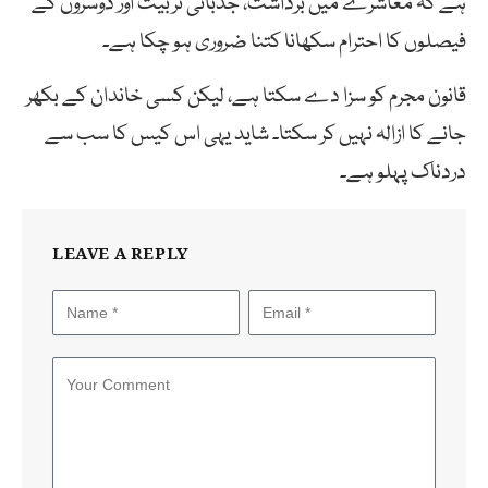
ہے کہ معاشرے میں برداشت، جذباتی تربیت اور دوسروں کے
فیصلوں کا احترام سکھانا کتنا ضروری ہو چکا ہے۔
قانون مجرم کو سزا دے سکتا ہے، لیکن کسی خاندان کے بکھر
جانے کا ازالہ نہیں کر سکتا۔ شاید یہی اس کیس کا سب سے
دردناک پہلو ہے۔
LEAVE A REPLY