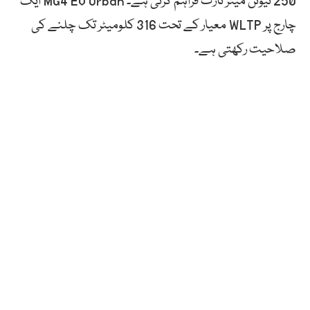
250 نیوٹن میٹر ٹارک فراہم کرتی ہے۔ MG4 EV Urban ایک
چارج پر WLTP معیار کے تحت 316 کلومیٹر تک چلنے کی
صلاحیت رکھتی ہے۔