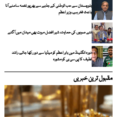
بلوچستان سے حب الوطنی کے جذبے سے بھرپور نغمہ سامنے آنا
باعث فخر ہے، وزیر اعظم
نئے صوبوں کی حمایت، شیر افضل مروت بھی میدان میں آگئے
دورہ انگلینڈ میں بابر اعظم کو میڈیا سے دور رکھا جائے، راشد
لطیف کا پی سی بی کو مشورہ
مقبول ترین خبریں