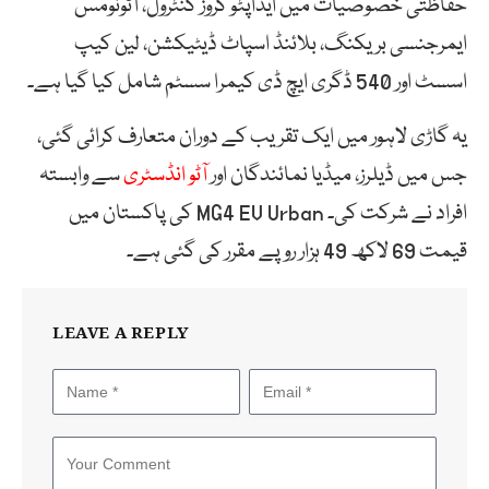
حفاظتی خصوصیات میں ایڈاپٹو کروز کنٹرول، آٹونومس
ایمرجنسی بریکنگ، بلائنڈ اسپاٹ ڈیٹیکشن، لین کیپ
اسسٹ اور 540 ڈگری ایچ ڈی کیمرا سسٹم شامل کیا گیا ہے۔
یہ گاڑی لاہور میں ایک تقریب کے دوران متعارف کرائی گئی،
جس میں ڈیلرز، میڈیا نمائندگان اور
آٹو انڈسٹری
سے وابستہ
افراد نے شرکت کی۔ MG4 EV Urban کی پاکستان میں
قیمت 69 لاکھ 49 ہزار روپے مقرر کی گئی ہے۔
LEAVE A REPLY