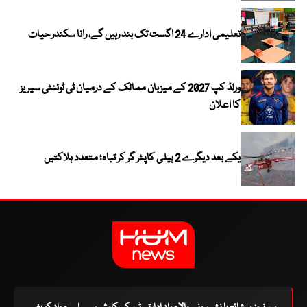
تعلیمی ادارے 24 اگست تک بند رہیں گے، رانا سکندر حیات
ورلڈ کپ 2027 کے میزبان ممالک کے درمیان ٹی ٹوئنٹی سیریز
کا اعلان
یکے بعد دیگرے 2 ہیلی کاپٹر گر کر تباہ؛ متعدد ہلاکتیں