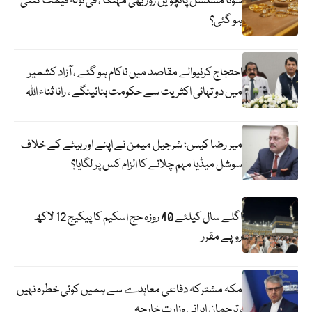
سونا مسلسل پانچویں روز بھی مہنگا ، فی تولہ قیمت کتنی
ہو گئی؟
احتجاج کرنیوالے مقاصد میں ناکام ہو گئے ، آزاد کشمیر
میں دو تہائی اکثریت سے حکومت بنائینگے ، رانا ثناء اللہ
میر رضا کیس؛ شرجیل میمن نے اپنے اور بیٹے کے خلاف
سوشل میڈیا مہم چلانے کا الزام کس پر لگایا؟
اگلے سال کیلئے 40 روزہ حج اسکیم کا پیکیج 12 لاکھ
روپے مقرر
مکہ مشترکہ دفاعی معاہدے سے ہمیں کوئی خطرہ نہیں
، ترجمان ایرانی وزارت خارجہ