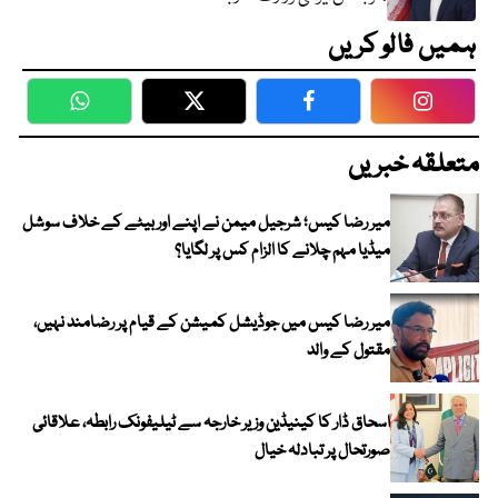
ہمیں فالو کریں
WhatsApp
Twitter
Facebook
Faceboo
متعلقہ خبریں
میر رضا کیس؛ شرجیل میمن نے اپنے اور بیٹے کے خلاف سوشل
میڈیا مہم چلانے کا الزام کس پر لگایا؟
میر رضا کیس میں جوڈیشل کمیشن کے قیام پر رضامند نہیں،
مقتول کے والد
اسحاق ڈار کا کینیڈین وزیر خارجہ سے ٹیلیفونک رابطہ، علاقائی
صورتحال پر تبادلہ خیال