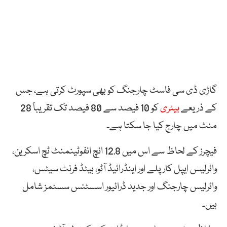
گاڑی ڈی سی فاسٹ چارجنگ کو بھی سپورٹ کرتی ہے، جس
کے ذریعے
بیٹری
کو 10 فیصد سے 80 فیصد تک تقریباً 28
منٹ میں چارج کیا جا سکتا ہے۔
فیچرز کے لحاظ سے اس میں 12.8 انچ انفوٹینمنٹ ٹچ اسکرین،
وائرلیس ایپل کار پلے اور اینڈرائیڈ آٹو، ہیٹڈ فرنٹ سیٹس،
وائرلیس چارجنگ اور جدید ڈرائیور اسسٹنس سسٹمز شامل
ہیں۔