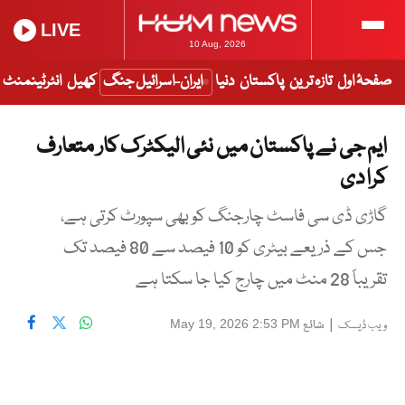
LIVE
10 Aug, 2026
صفحۂ اول
تازہ ترین
پاکستان
دنیا
ایران-اسرائیل جنگ
کھیل
انٹرٹینمنٹ
ایم جی نے پاکستان میں نئی الیکٹرک کار متعارف
کرا دی
گاڑی ڈی سی فاسٹ چارجنگ کو بھی سپورٹ کرتی ہے،
جس کے ذریعے بیٹری کو 10 فیصد سے 80 فیصد تک
تقریباً 28 منٹ میں چارج کیا جا سکتا ہے
|
شائع
May 19, 2026 2:53 PM
ویب ڈیسک