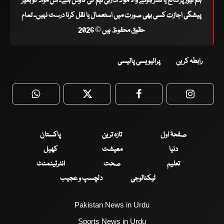
ہم نیوز پر شائع یا نشر ہونے والا مواد ادارتی ٹیم کی کاوش ہے۔ اس مواد کو بغیر
پیشگی اجازت کسی بھی صورت میں استعمال یا نقل کرنا درست نہیں۔ تمام
حقوق محفوظ ہیں © 2026
رابطہ کریں
پرائیویسی پالیسی
WhatsApp
Twitter
Facebook
Faceboo
صفحۂ اول
تازہ ترین
پاکستان
دنیا
معیشت
کھیل
تعلیم
صحت
انٹرٹینمنٹ
ٹیکنالوجی
دلچسپ و عجیب
Pakistan News in Urdu
Sports News in Urdu