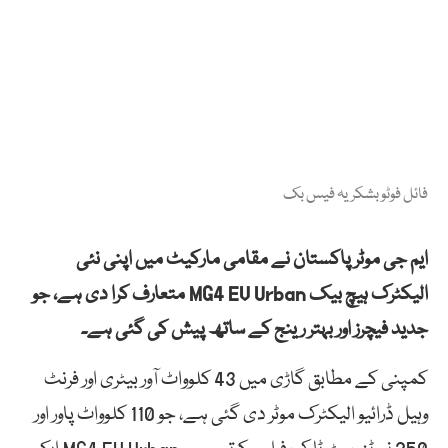
فائل فوٹو بشکریہ فیس بک
ایم جی موٹر پاکستان نے مقامی مارکیٹ میں اپنی نئی
الیکٹرک ہیچ بیک MG4 EV Urban متعارف کرا دی ہے، جو
جدید فیچرز اور بہتر رینج کے ساتھ پیش کی گئی ہے۔
کمپنی کے مطابق گاڑی میں 43 کلوواٹ آور بیٹری اور فرنٹ
وہیل ڈرائیو الیکٹرک موٹر دی گئی ہے، جو 110 کلوواٹ پاور اور