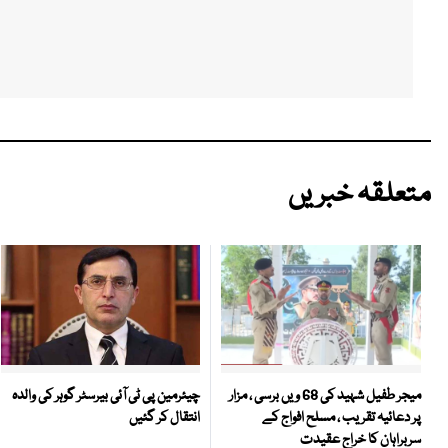
متعلقہ خبریں
چیئرمین پی ٹی آئی بیرسٹر گوہر کی والدہ
میجر طفیل شہید کی 68 ویں برسی ، مزار
انتقال کر گئیں
پر دعائیہ تقریب ، مسلح افواج کے
سربراہان کا خراج عقیدت