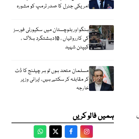
امریکی جنرل کا صدر ٹرمپ کو مشورہ
ہنگو اور بلوچستان میں سکیورٹی فورسز
کی کارروائیاں ، 10دہشتگرد ہلاک ،
کیپٹن شہید
مسلمان متحد ہوں تو ہر چیلنج کا ڈٹ
کر مقابلہ کر سکتے ہیں، ایرانی وزیر
خارجہ
ں
ہمیں فالو کریں
WhatsApp
Twitter
Facebook
Facebook