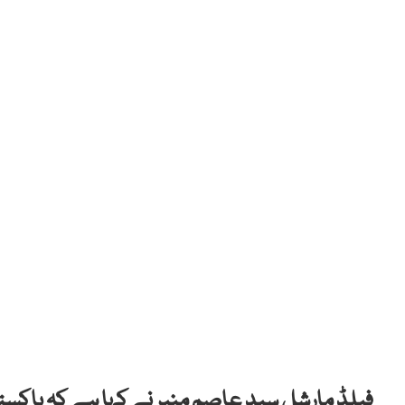
فیلڈ مارشل سید عاصم منیر نے کہا ہے کہ پاکستا