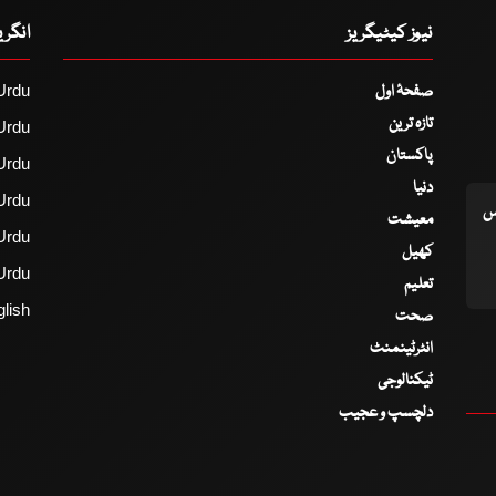
نیوز کیٹیگریز
انگر
صفحۂ اول
Urdu
تازہ ترین
Urdu
پاکستان
Urdu
دنیا
Urdu
اس
معیشت
Urdu
کھیل
Urdu
تعلیم
lish
صحت
انٹرٹینمنٹ
ٹیکنالوجی
دلچسپ و عجیب