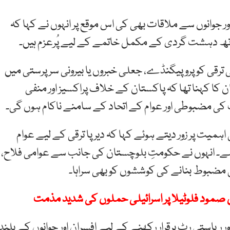
ر جوانوں سے ملاقات بھی کی اس موقع پر انہوں نے کہا کہ
اتھ دہشت گردی کے مکمل خاتمے کے لیے پُرعزم ہیں۔
 ترقی کو پروپیگنڈے، جعلی خبروں یا بیرونی سرپرستی میں
 کا کہنا تھا کہ پاکستان کے خلاف پراکسیز اور منفی
کی مضبوطی اور عوام کے اتحاد کے سامنے ناکام ہوں گی۔
اہمیت پر زور دیتے ہوئے کہا کہ دیرپا ترقی کے لیے عوام
 ہے۔ انہوں نے حکومتِ بلوچستان کی جانب سے عوامی فلاح،
ق مضبوط بنانے کی کوششوں کو بھی سراہا۔
 ریاستی رٹ برقرار رکھنے کے لیے افسران اور جوانوں کے بلند