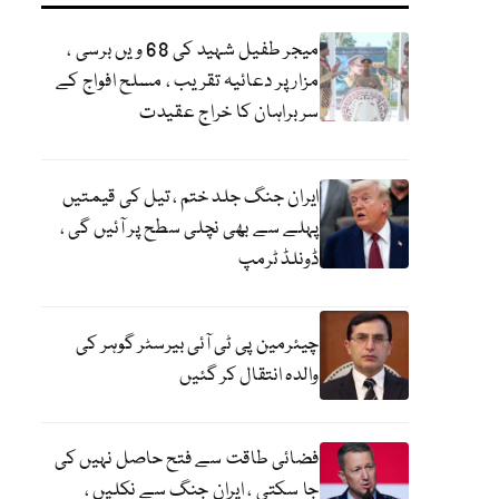
میجر طفیل شہید کی 68 ویں برسی ،
مزار پر دعائیہ تقریب ، مسلح افواج کے
سربراہان کا خراج عقیدت
ایران جنگ جلد ختم ، تیل کی قیمتیں
پہلے سے بھی نچلی سطح پر آئیں گی ،
ڈونلڈ ٹرمپ
چیئرمین پی ٹی آئی بیرسٹر گوہر کی
والدہ انتقال کر گئیں
فضائی طاقت سے فتح حاصل نہیں کی
جا سکتی ، ایران جنگ سے نکلیں ،