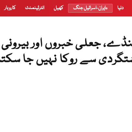
دنیا
ایران-اسرائیل جنگ
کھیل
انٹرٹینمنٹ
کاروبار
نڈے، جعلی خبروں اور بیرونی
تگردی سے روکا نہیں جا سکتا