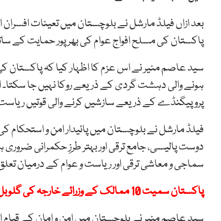
بعد ازاں فیلڈ مارشل نے بلوچستان میں تعینات افسران او
پاکستان کی مسلح افواج عوام کی بھرپور حمایت کے س
سید عاصم منیر نے اس عزم کا اظہار کیا کہ پاکستان کی
ہونے والی دہشت گردی کے ذریعے روکا نہیں جا سکتا۔ ان
پروپیگنڈے کے ذریعے سازشیں کرنے والی قوتیں ریاست 
فیلڈ مارشل نے بلوچستان میں پائیدار امن و استحکام کی 
دوست پالیسی، جامع ترقی اور بہتر طرزِ حکمرانی ضروری
سماجی و معاشی ترقی اور ریاست و عوام کے درمیان تعل
پاکستان سمیت 10 ممالک کے وزرائے خارجہ کی گلوبل صمود فلوٹیلا پر اسرائیلی حملوں کی شدید مذمت
سید عاصم منیر نے بلوچستان میں امن و امان کے قیام اور