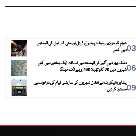
عوام کو جزوی ریلیف، پیٹرول، ڈیزل اور مٹی کے تیل کی قیمتوں
0
میں کمی
ملک بھر میں آٹے کی قیمت میں اضافہ، ایک ہفتے میں کئی
0
شہروں میں 20 کلو تھیلا 100 روپے تک مہنگا
پشاور ہائیکورٹ نے افغان شہریوں کی عارضی قیام کی درخواستیں
0
مسترد کر دیں