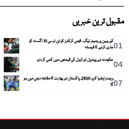
مقبول ترین خبریں
کیریبین پریمیئر لیگ ، قومی کرکٹرز کو این او سی 19 اگست کو
01
جاری کرنے کا فیصلہ
حکومت نے پیٹرول اور ڈیزل کی قیمتوں میں کمی کر دی
04
ویمنز ایشیا کپ 2026، پاکستان اور بھارت کا مقابلہ دبئی میں ہو
07
گا