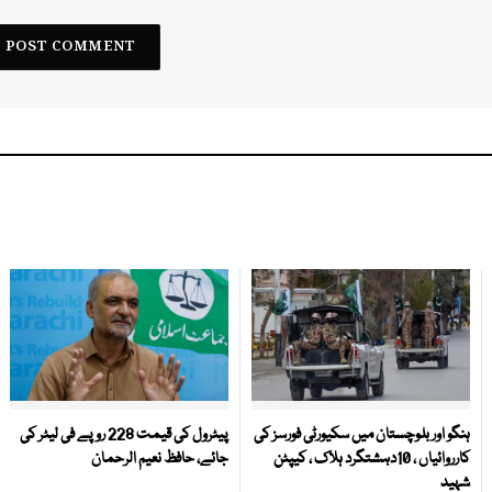
ہنگو اور بلوچستان میں سکیورٹی فورسز کی
پیٹرول کی قیمت 228 روپے فی لیٹر کی
کارروائیاں ، 10دہشتگرد ہلاک ، کیپٹن
جائے، حافظ نعیم الرحمان
شہید