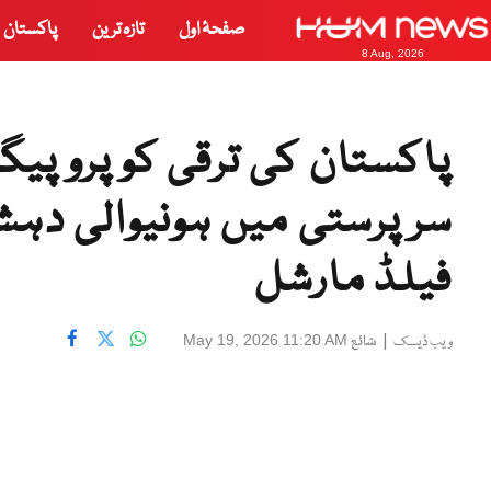
صفحۂ اول
تازہ ترین
پاکستان
8 Aug, 2026
پاکستان کی ترقی کو پروپیگ
سرپرستی میں ہونیوالی دہش
فیلڈ مارشل
|
شائع
May 19, 2026 11:20 AM
ویب ڈیسک