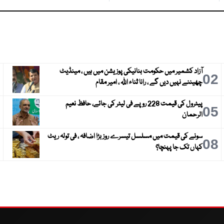
آزاد کشمیر میں حکومت بنانیکی پوزیشن میں ہیں ، مینڈیٹ
3
02
چھیننے نہیں دیں گے ، رانا ثناء اللہ ، امیر مقام
پیٹرول کی قیمت 228 روپے فی لیٹر کی جائے، حافظ نعیم
6
05
الرحمان
سونے کی قیمت میں مسلسل تیسرے روز بڑا اضافہ ، فی تولہ ریٹ
9
08
کہاں تک جا پہنچا؟