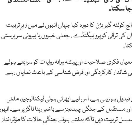
جا سکتا۔
ج کوئٹہ گیریژن کا دورہ کیا جہاں انہوں نے میں زیرِ تربیت
 کی ترقی کو پروپیگنڈے ، جعلی خبروں یا بیرونی سرپرستی
تا۔
یار، فکری صلاحیت اور پیشہ ورانہ روایات کو سراہتے ہوئے
 شاندار کارکردگی اور فرض شناسی کے باعث نمایاں رہے
دیل ہو رہی ہے، اس لیے ابھرتی ہوئی ٹیکنالوجیز، ملٹی
اور مستقبل کے جنگی چیلنجز سے باخبر رہنا ناگزیر ہے۔ انہو
مسلسل تربیت دیں تاکہ بدلتے ہوئے جنگی حالات کا مؤثر انداز