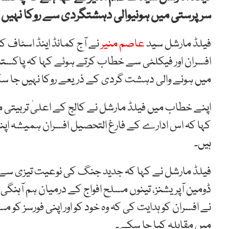
سرپرستی میں ہونیوالی دہشتگردی سے روکا نہیں 
فیلڈ مارشل سید
عاصم منیر
نے آج کمانڈ اینڈ اسٹاف کال
افسران اور فیکلٹی سے خطاب کرتے ہوئے کہا کہ پاکستان
میں ہونے والی دہشت گردی کے ذریعے روکا نہیں جا سک
اپنے خطاب میں فیلڈ مارشل نے کالج کے اعلیٰ تربیتی مع
کہا کہ اس ادارے کے فارغ التحصیل افسران ہمیشہ اپنی
ہیں۔
فیلڈ مارشل نے کہا کہ جدید جنگ کی نوعیت تیزی سے تب
ڈومین آپریشنز، تینوں مسلح افواج کے درمیان ہم آہنگی 
نے افسران کو ہدایت کی کہ وہ خود کو اور اپنی فورسز کو 
میں مقابلہ کیا جا سکے۔