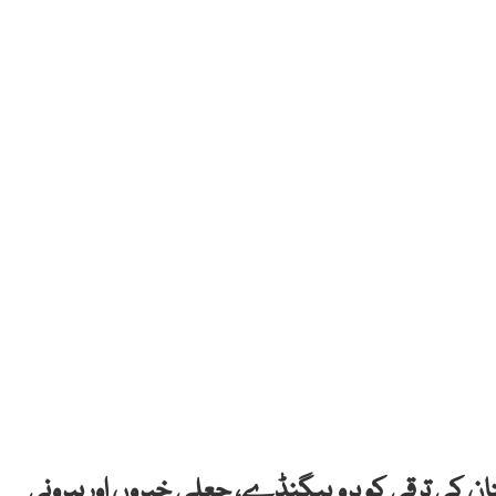
ن کی ترقی کو پروپیگنڈے، جعلی خبروں اوربیرونی