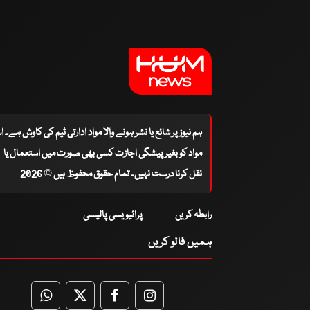
ہم نیوز پر شائع یا نشر ہونے والا مواد ادارتی ٹیم کی کاوش ہے۔ 
مواد کو بغیر پیشگی اجازت کسی بھی صورت میں استعمال یا
نقل کرنا درست نہیں۔ تمام حقوق محفوظ ہیں © 2026
رابطہ کریں
پرائیویسی پالیسی
ہمیں فالو کریں
WhatsApp
Twitter
Facebook
Facebook