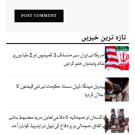
تازہ ترین خبریں
امریکا نے ایران سے منسلک 3 کمپنیوں اور 2 طیاروں پر
عائد پابندیاں ختم کر دیں
پیٹرول مہنگا، ڈیزل سستا، حکومت نے نئی قیمتوں کا
اعلان کر دیا
پاکستان اور صومالیہ کا دفاعی تعاون مزید مضبوط بنانے
پر اتفاق، صومالی وزیر دفاع کی نیول اور ایئرہیڈ کوارٹرز آمد