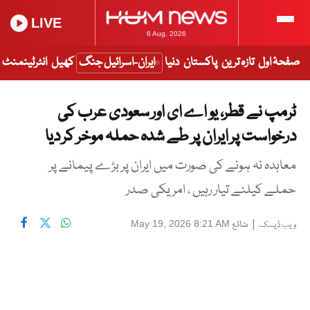
LIVE
6 Aug, 2026
صفحۂ اول
تازہ ترین
پاکستان
دنیا
ایران-اسرائیل جنگ
کھیل
انٹرٹینمنٹ
ٹرمپ نے قطر، یو اے ای اور سعودی عرب کی
درخواست پر ایران پر طے شدہ حملہ موخر کر دیا
معاہدہ نہ ہونے کی صورت میں ایران پر بڑے پیمانے پر
حملے کیلئے تیار رہیں ، امریکی صدر
|
شائع
May 19, 2026 8:21 AM
ویب ڈیسک