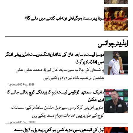
سونا پھر سستا ہوگیا،فی تولہ اب کتنے میں ملے گا؟
ایڈیٹرچوائس
دوسرا ٹیسٹ، ساجد خان کی شاندار بالنگ، ویسٹ انڈیز پہلی اننگز
میں 344 رنز پر آؤٹ
پاکستان کی جانب سے ساجد خان نے 4، محمد علی، علی
عثمان اور عبید شاہ نے دو دو وکٹیں لیں
Updated 03 Aug, 2026
مائیک اسمتھ کو قومی ٹیسٹ ٹیم کا بیٹنگ کوچ بنائے جانے کا
قوی امکان
جنوبی افریقی کرکٹر اس سے قبل ملتان سلطانز کے اسسٹنٹ
کوچ کے طور پر بھی خدمات انجام دے چکے ہیں
Updated 03 Aug, 2026
تیل کی قیمتوں میں مزید کمی ہو گئی، پیٹرول و ڈیزل سستا