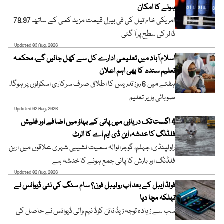
ہونے کا امکان
امریکی خام تیل کی فی بیرل قیمت مزید کمی کے ساتھ 78.97
ڈالر کی سطح پر آ گئی
Updated 03 Aug, 2026
اسلام آباد میں تعلیمی ادارے کل سے کھل جائیں گے، محکمہ
تعلیم سندھ کا بھی اہم اعلان
ہفتے میں 6 روز تدریس کا اطلاق صرف سرکاری اسکولوں پر ہوگا،
صوبائی وزیر تعلیم
Updated 02 Aug, 2026
4 اگست تک دریاؤں میں پانی کے بہاؤ میں اضافے اور فلیش
فلڈنگ کا خدشہ، این ڈی ایم اے کا الرٹ
راولپنڈی، جہلم، گوجرانوالہ سمیت نشیبی شہری علاقوں میں اربن
فلڈنگ اور بارش کا پانی جمع ہونے کا خدشہ ہے
Updated 02 Aug, 2026
فولڈ ایبل کے بعد اب رولیبل فون؟ سام سنگ کی نئی ڈیوائس نے
تہلکہ مچا دیا
سب سے زیادہ توجہ زیڈ نائن کوڈ نیم والی ڈیوائس نے حاصل کی