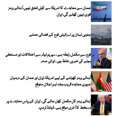
عمان سے معاہدے کا امریکا سے کوئی تعلق نہیں، آبنائے ہرمز
فوری نہیں کھلے گی، ایران
جنوبی لبنان پر اسرائیلی فوج کے فضائی حملے
فوج سے مکمل رابطہ ہے ، سپریم لیڈر سے اختلافات اور مستعفی
ہونے کی خبریں غلط ہیں ، ایرانی صدر
آبنائے ہرمز کھولنے کے لیے امریکا، ایران اور عمان کے درمیان
عبوری معاہدہ قریب،جلد اہم اعلان متوقع
آبنائے ہرمز کل مکمل کھل جائے گی ، ایران کے پاس معاہدے پر
دستخط کا آخری موقع ہے ، ڈونلڈ ٹرمپ