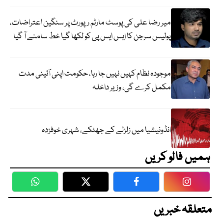
میر رضا علی کی پوسٹ مارٹم رپورٹ پر سنگین اعتراضات،
پولیس سرجن کا ایس ایس پی کو لکھا گیا خط سامنے آ گیا
موجودہ نظام کہیں نہیں جا رہا، حکومت اپنی آئینی مدت
مکمل کرے گی، وزیر داخلہ
انڈونیشیا میں زلزلے کے جھٹکے، شہری خوفزدہ
ہمیں فالو کریں
WhatsApp
Twitter
Facebook
Faceboo
متعلقہ خبریں