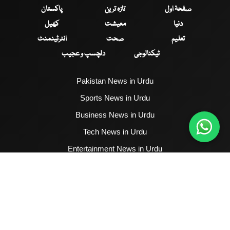
صفحۂ اول
تازہ ترین
پاکستان
دنیا
معیشت
کھیل
تعلیم
صحت
انٹرٹینمنٹ
ٹیکنالوجی
دلچسپ و عجیب
Pakistan News in Urdu
Sports News in Urdu
Business News in Urdu
Tech News in Urdu
Entertainment News in Urdu
Health News in Urdu
Hum News English