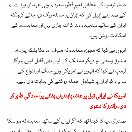
صدر ٹرمپ کے مطابق امیرِ قطر، سعودی ولی عہد اور یو اے ای
کے صدر نے اپیل کی کہ ایران پر حملہ روک دیا جائے کیونکہ
ایران کے ساتھ سنجیدہ مذاکرات جاری ہیں اور معاہدے کے
امکانات روشن ہیں۔
انہوں نے کہا کہ مجوزہ معاہدہ نہ صرف امریکا بلکہ پورے
مشرق وسطیٰ اور دیگر ممالک کے لیے بھی قابل قبول ہوگا،
ٹرمپ نے کہا کہ انہوں نے امریکی وزیرِ جنگ اور افواج کے
سربراہ کو ایران پر شیڈول حملہ روکنے کی ہدایت دی ہے۔
امریکا نے ایرانی تیل پر عائد پابندیاں ہٹانے پر آمادگی ظاہر کر
دی ، رائٹرز کا دعویٰ
صدر ٹرمپ کا کہنا تھا کہ اگر ایران کے ساتھ معاہدہ نہ ہو سکا
تو بڑے پیمانے پر حملے کی مکمل تیاری رکھی جائے، انہوں