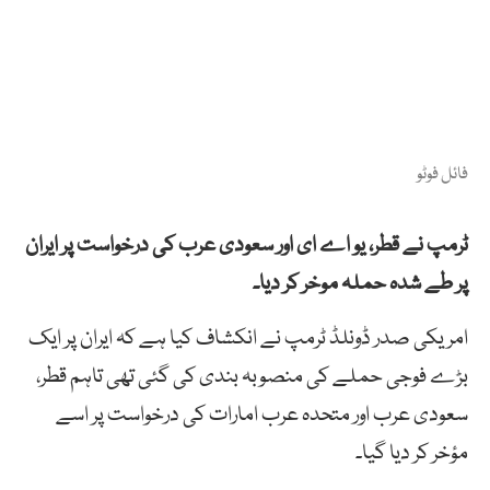
فائل فوٹو
ٹرمپ نے قطر، یو اے ای اور سعودی عرب کی درخواست پر ایران
پر طے شدہ حملہ موخر کر دیا۔
امریکی صدر ڈونلڈ ٹرمپ نے انکشاف کیا ہے کہ ایران پر ایک
بڑے فوجی حملے کی منصوبہ بندی کی گئی تھی تاہم قطر،
سعودی عرب اور متحدہ عرب امارات کی درخواست پر اسے
مؤخر کر دیا گیا۔