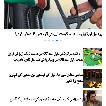
پیٹرول اور ڈیزل سستا، حکومت نے نئی قیمتوں کا اعلان کر دیا
آزاد کشمیر الیکشن ، ایل اے 27 میں مسلم لیگ (ن) کی نورین
عارف ، ایل اے 28 میں پیپلز پارٹی کے بازل نقوی کامیاب
عالمی منڈی میں خام تیل کی قیمتیں تین ہفتوں کی کم ترین
سطح پر آ گئیں
پشاور زلمی کے مالک جاوید آفریدی کی والدہ انتقال کر گئیں