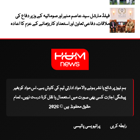
فیلڈ مارشل سید عاصم منیر اور صومالیہ کے وزیر دفاع کی
ملاقات، دفاعی تعاون اور استعدادِ کار بڑھانے کے عزم کا اعادہ
ہم نیوز پر شائع یا نشر ہونے والا مواد ادارتی ٹیم کی کاوش ہے۔ اس مواد کو بغیر
پیشگی اجازت کسی بھی صورت میں استعمال یا نقل کرنا درست نہیں۔ تمام
حقوق محفوظ ہیں © 2026
رابطہ کریں
پرائیویسی پالیسی