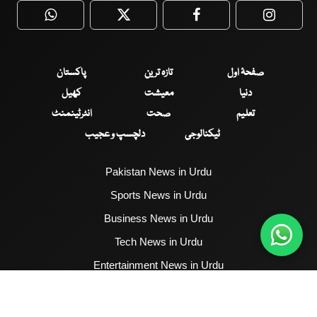
WhatsApp
Twitter
Facebook
Faceboo
صفحۂ اول
تازہ ترین
پاکستان
دنیا
معیشت
کھیل
تعلیم
صحت
انٹرٹینمنٹ
ٹیکنالوجی
دلچسپ و عجیب
Pakistan News in Urdu
Sports News in Urdu
Business News in Urdu
Tech News in Urdu
Entertainment News in Urdu
Health News in Urdu
Hum News English