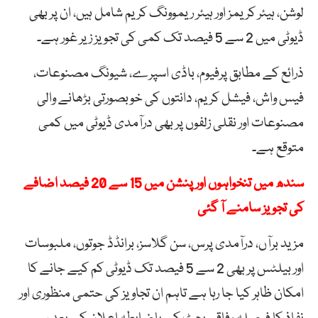
لوشن، ہیئر کریمز اور ہیئر ریموونگ کریم شامل ہیں، ان پر بھی
ڈیوٹی میں 2 سے 5 فیصد تک کمی کی تجویز زیر غور ہے۔
ذرائع کے مطابق پرفیوم، باڈی اسپرے، شیونگ مصنوعات،
فیس واش، فیشل کریم، دانتوں کی خوبصورتی بڑھانے والی
مصنوعات اور نقلی زلفوں پر بھی درآمدی ڈیوٹی میں کمی
متوقع ہے۔
سندھ میں تنخواہوں اور پنشن میں 15 سے 20 فیصد اضافے
کی تجویز سامنے آ گئی
مزید برآں، درآمدی پرس، سن گلاسز، برانڈڈ جوتوں، ملبوسات
اور بیلٹس پر بھی 2 سے 5 فیصد تک ڈیوٹی کم کیے جانے کا
امکان ظاہر کیا جا رہا ہے تاہم ان تجاویز کی حتمی منظوری اور