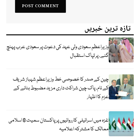
تازہ ترین خبریں
وزیراعظم سعودی ولی عہد کی دعوت پر سعودی عرب پہنچ
گئے، پر تپاک استقبال
چین کے صدر کا خصوصی خط وزیراعظم شہباز شریف
کے نام، پاک چین شراکت داری مزید مضبوط بنانے کے
عزم کا اظہار
غزہ میں اسرائیلی کارروائیوں پر پاکستان سمیت 8 اسلامی
ممالک کا مشترکہ اعلامیہ