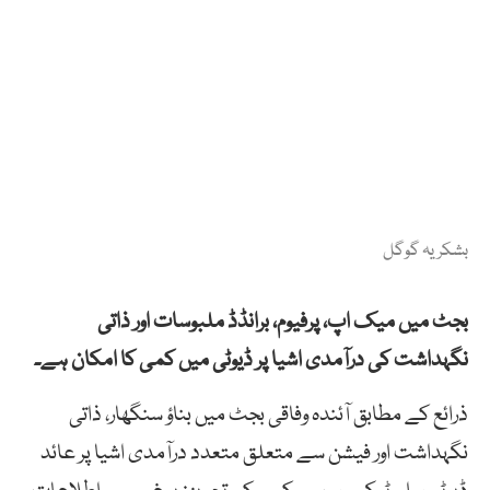
بشکریہ گوگل
بجٹ میں میک اپ، پرفیوم، برانڈڈ ملبوسات اور ذاتی
نگہداشت کی درآمدی اشیا پر ڈیوٹی میں کمی کا امکان ہے۔
ذرائع کے مطابق آئندہ وفاقی بجٹ میں بناؤ سنگھار، ذاتی
نگہداشت اور فیشن سے متعلق متعدد درآمدی اشیا پر عائد