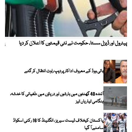
پیٹرول اور ڈیزل سستا، حکومت نے نئی قیمتوں کا اعلان کر دیا
پیٹ
بالی ووڈ کے معروف اداکار پردیپ راوت انتقال کر گئے
آئندہ 48 گھنٹوں میں بارشوں اور دریاؤں میں طغیانی کا خدشہ،
ہنگامی تیاریاں تیز
پاکستان کیخلاف ٹیسٹ سیریز ، انگلینڈ کا 16 رکنی اسکواڈ
سامنے آ گیا