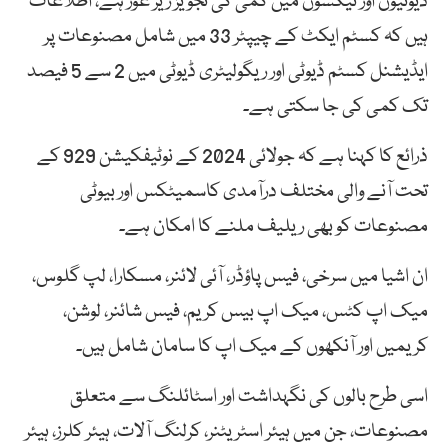
ڈیوٹیوں اور ٹیکسوں میں کمی کی تجویز زیر غور ہے، اطلاعات
ہیں کہ کسٹم ایکٹ کے چیپٹر 33 میں شامل مصنوعات پر
ایڈیشنل کسٹم ڈیوٹی اور ریگولیٹری ڈیوٹی میں 2 سے 5 فیصد
تک کمی کی جا سکتی ہے۔
ذرائع کا کہنا ہے کہ جولائی 2024 کے نوٹیفکیشن 929 کے
تحت آنے والی مختلف درآمدی کاسمیٹکس اور بیوٹی
مصنوعات کو بھی ریلیف ملنے کا امکان ہے۔
ان اشیا میں سرخی، فیس پاؤڈر، آئی لائنر، مسکارا، لپ گلوس،
میک اپ کٹس، میک اپ بیس کریم، فیس شائنر، لوشن،
کریمیں اور آنکھوں کے میک اپ کا سامان شامل ہیں۔
اسی طرح بالوں کی نگہداشت اور اسٹائلنگ سے متعلق
مصنوعات، جن میں ہیئر اسٹریٹنر، کرلنگ آلات، ہیئر کلرز، ہیئر