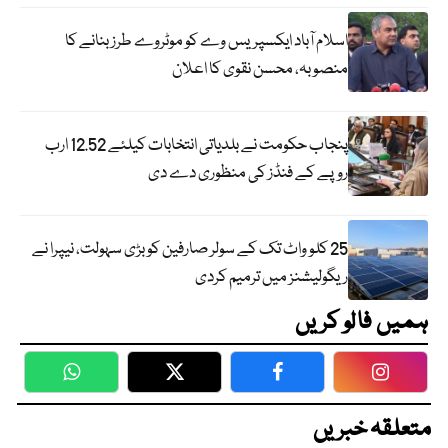
اسلام آباد ایکسپریس وے کو موٹروے طرز بنانے کا
منصوبہ، محسن نقوی کا اعلان
پنجاب حکومت نے بلدیاتی انتخابات کیلئے 12.52 ارب
روپے کے فنڈز کی منظوری دے دی
25 کلو واٹ تک کے سولر صارفین کو بڑی سہولت، نیپرا نے
ریگولیشنز میں ترمیم کردی
ہمیں فالو کریں
WhatsApp
Twitter
Facebook
Faceboo
متعلقہ خبریں