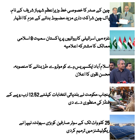
چین کے صدر کا خصوصی خط وزیراعظم شہباز شریف کے نام،
پاک چین شراکت داری مزید مضبوط بنانے کے عزم کا اظہار
غزہ میں اسرائیلی کارروائیوں پر پاکستان سمیت 8 اسلامی
ممالک کا مشترکہ اعلامیہ
اسلام آباد ایکسپریس وے کو موٹروے طرز بنانے کا منصوبہ،
محسن نقوی کا اعلان
پنجاب حکومت نے بلدیاتی انتخابات کیلئے 12.52 ارب روپے کے
فنڈز کی منظوری دے دی
25 کلو واٹ تک کے سولر صارفین کو بڑی سہولت، نیپرا نے
ریگولیشنز میں ترمیم کردی