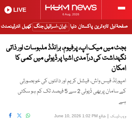
LIVE
6 Aug, 2026
صفحۂ اول
تازہ ترین
پاکستان
دنیا
ایران-اسرائیل جنگ
کھیل
انٹرٹینمنٹ
بجٹ میں میک اپ، پرفیوم، برانڈڈ ملبوسات اور ذاتی
نگہداشت کی درآمدی اشیا پر ڈیوٹی میں کمی کا
امکان
امپورٹڈ فیس واش، فیشل کریم اور دانتوں کی خوبصورتی
کے سامان پربھی ڈیوٹی 2 سے 5 فیصد تک کم ہو سکتی
ہے
|
شائع
June 10, 2026 1:02 PM
ویب ڈیسک