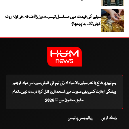
سونے کی قیمت میں مسلسل تیسرے روز بڑا اضافہ ، فی تولہ ریٹ
کہاں تک جا پہنچا؟
ہم نیوز پر شائع یا نشر ہونے والا مواد ادارتی ٹیم کی کاوش ہے۔ اس مواد کو بغیر
پیشگی اجازت کسی بھی صورت میں استعمال یا نقل کرنا درست نہیں۔ تمام
حقوق محفوظ ہیں © 2026
رابطہ کریں
پرائیویسی پالیسی