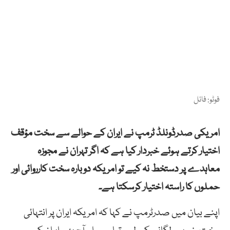
فوٹو: فائل
امریکی صدرڈونلڈ ٹرمپ نے ایران کے حوالے سے سخت مؤقف
اختیار کرتے ہوئے خبردار کیا ہے کہ اگر تہران نے مجوزہ
معاہدے پر دستخط نہ کیے تو امریکہ دوبارہ سخت کارروائی اور
حملوں کا راستہ اختیار کرسکتا ہے۔
اپنے بیان میں صدرٹرمپ نے کہا کہ امریکہ ایران پر انتہائی