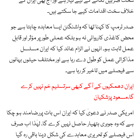
سخت ضربیں لگانے کے لیے تیار ہے اور آج بھی ایران کے
خلاف سخت اقدامات کیے جا سکتے ہیں۔
صدر ٹرمپ کا کہنا تھا کہ واشنگٹن ایسا معاہدہ چاہتا ہے جو
محض کاغذی کارروائی نہ ہو بلکہ عملی طور پر مؤثر اور قابلِ
عمل ثابت ہو۔ انہوں نے الزام عائد کیا کہ ایران مسلسل
مذاکراتی عمل کو طول دے رہا ہے اور مختلف حیلوں بہانوں
سے فیصلے میں تاخیر کر رہا ہے۔
ایران دھمکیوں کے آگے کبھی سرتسلیم خم نہیں کرے
گا،مسعود پزشکیان
امریکی صدر نے دعویٰ کیا کہ ایران اس بات پررضامند ہو چکا
ہے کہ وہ جوہری ہتھیار حاصل نہیں کرے گا، لہٰذا اب صرف
اس فیصلے کو تحریری معاہدے کی شکل دینا باقی رہ گیا