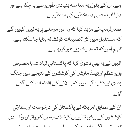
ہے۔ ان کے بقول یہ معاملہ بنیادی طور پر طے پا چکا ہے اور
دنیا اب حتمی دستخطوں کی منتظر ہے۔
صدر ٹرمپ نے مزید کہا کہ وہ اس مرحلے پر یہ نہیں کہیں گے
کہ مستقبل میں کن تنصیبات کو نشانہ بنایا جا سکتا ہے،
تاہم امریکہ تمام آپشنز پر غور کر رہا ہے۔
انہوں نے یہ بھی دعویٰ کیا کہ پاکستانی قیادت، بالخصوص
وزیراعظم اورفیلڈ مارشل کی کوششوں کے نتیجے میں جنگ
بندی اور کشیدگی میں کمی لانے کے اقدامات کئے گئے
تھے۔
ان کے مطابق امریکہ نے پاکستان کی درخواست اور سفارتی
کوششوں کے پیش نظرایران کیخلاف بعض کارروائیاں روک دی