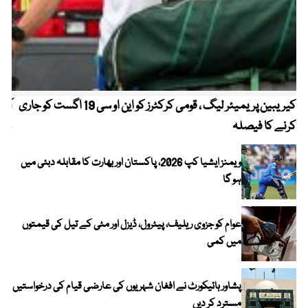
کیریبین پریمیئر لیگ ، قومی کرکٹرز کو این او سی 19 اگست کو جاری
آز
کرنے کا فیصلہ
چھی
ویمنز ایشیا کپ 2026، پاکستان اور بھارت کا مقابلہ دبئی میں
ہو گا
عوام کو جزوی ریلیف، پیٹرول، ڈیزل اور مٹی کے تیل کی قیمتوں
میں کمی
پشاور ہائیکورٹ نے افغان شہریوں کی عارضی قیام کی درخواستیں
مسترد کر دیں