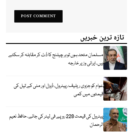
تازہ ترین خبریں
مسلمان متحد ہوں تو ہر چیلنج کا ڈٹ کر مقابلہ کر سکتے
ہیں، ایرانی وزیر خارجہ
عوام کو جزوی ریلیف، پیٹرول، ڈیزل اور مٹی کے تیل کی
قیمتوں میں کمی
پیٹرول کی قیمت 228 روپے فی لیٹر کی جائے، حافظ نعیم
الرحمان