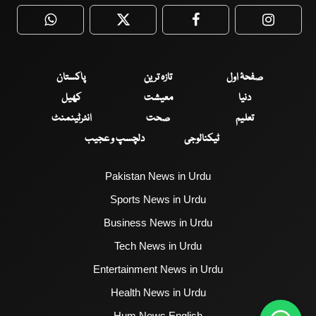
WhatsApp
Twitter
Facebook
Faceboo
صفحۂ اول
تازہ ترین
پاکستان
دنیا
معیشت
کھیل
تعلیم
صحت
انٹرٹینمنٹ
ٹیکنالوجی
دلچسپ و عجیب
Pakistan News in Urdu
Sports News in Urdu
Business News in Urdu
Tech News in Urdu
Entertainment News in Urdu
Health News in Urdu
Hum News English