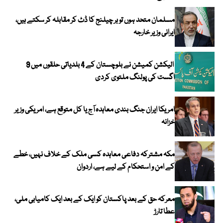
مسلمان متحد ہوں تو ہر چیلنج کا ڈٹ کر مقابلہ کر سکتے ہیں،
ایرانی وزیر خارجہ
الیکشن کمیشن نے بلوچستان کے 4 بلدیاتی حلقوں میں 9
اگست کی پولنگ ملتوی کردی
امریکا ایران جنگ بندی معاہدہ آج یا کل متوقع ہے، امریکی وزیر
خزانہ
مکہ مشترکہ دفاعی معاہدہ کسی ملک کے خلاف نہیں، خطے
کے امن و استحکام کے لیے ہے، اردوان
معرکہ حق کے بعد پاکستان کو ایک کے بعد ایک کامیابی ملی،
عطا تارڑ