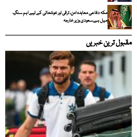
مکہ دفاعی معاہدہ امن، ترقی اور خوشحالی کے لیے اہم سنگِ
میل ہے،سعودی وزیر خارجہ
مقبول ترین خبریں