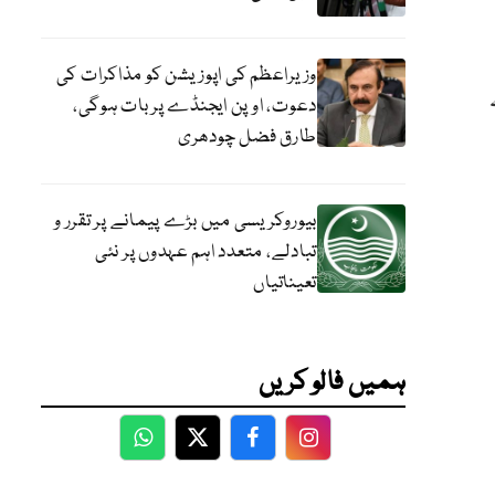
وزیراعظم کی اپوزیشن کو مذاکرات کی
دعوت، اوپن ایجنڈے پر بات ہوگی،
طارق فضل چودھری
بیوروکریسی میں بڑے پیمانے پر تقرر و
تبادلے، متعدد اہم عہدوں پر نئی
تعیناتیاں
ہمیں فالو کریں
WhatsApp
Twitter
Facebook
Facebook