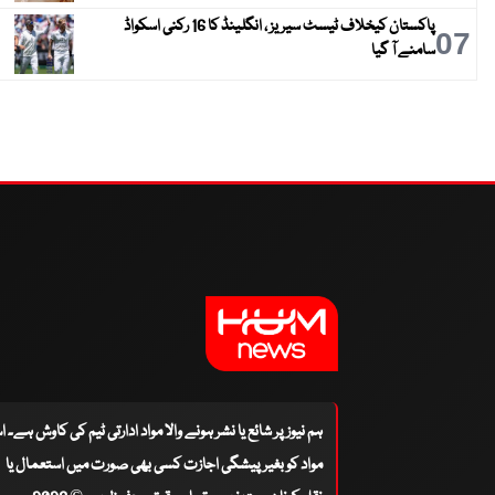
پاکستان کیخلاف ٹیسٹ سیریز ، انگلینڈ کا 16 رکنی اسکواڈ
07
سامنے آ گیا
ہم نیوز پر شائع یا نشر ہونے والا مواد ادارتی ٹیم کی کاوش ہے۔ 
مواد کو بغیر پیشگی اجازت کسی بھی صورت میں استعمال یا