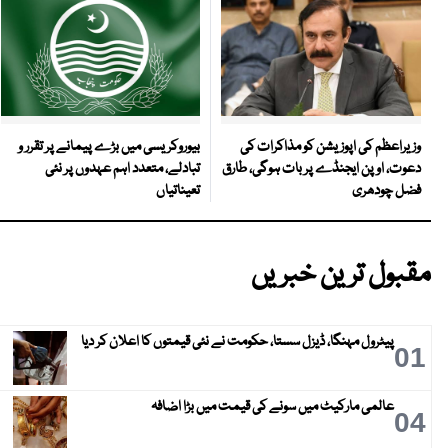
بیوروکریسی میں بڑے پیمانے پر تقرر و
وزیراعظم کی اپوزیشن کو مذاکرات کی
تبادلے، متعدد اہم عہدوں پر نئی
دعوت، اوپن ایجنڈے پر بات ہوگی، طارق
تعیناتیاں
فضل چودھری
مقبول ترین خبریں
پیٹرول مہنگا، ڈیزل سستا، حکومت نے نئی قیمتوں کا اعلان کر دیا
01
عالمی مارکیٹ میں سونے کی قیمت میں بڑا اضافہ
04