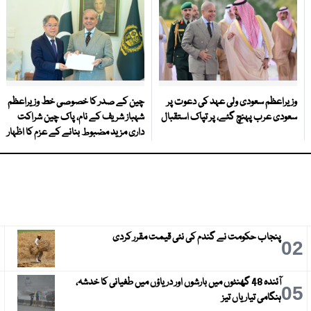
وزیراعظم سعودی ولی عہد کی دعوت پر
چین کے صدر کا خصوصی خط وزیراعظم
سعودی عرب پہنچ گئے، پر تپاک استقبال
شہباز شریف کے نام، پاک چین شراکت
داری مزید مضبوط بنانے کے عزم کا اظہار
پنجاب حکومت نے گندم کی نئی قیمت مقرر کردی
3
02
آئندہ 48 گھنٹوں میں بارشوں اور دریاؤں میں طغیانی کا خدشہ،
6
05
ہنگامی تیاریاں تیز