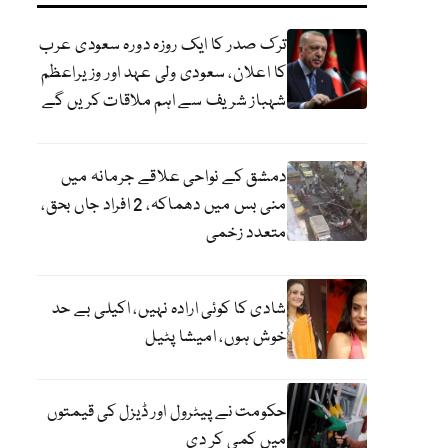
ترک صدر کا ایک روزہ دورہ سعودی عرب
کا اعلان، سعودی ولی عہد اور وزیراعظم
شہباز شریف سے اہم ملاقات کریں گے
دمشق کے نواحی علاقے جرمانہ میں
منی بس میں دھماکہ، 2 افراد جاں بحق،
متعدد زخمی
شادی کا کوئی ارادہ نہیں، اکیلی بے حد
خوش ہوں، امیشا پٹیل
حکومت نے پیٹرول اور ڈیزل کی قیمتوں
میں کمی کر دی