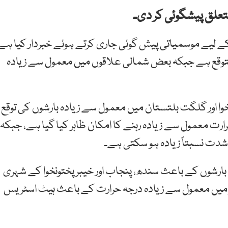
علق پیشگوئی کر دی۔
کمہ موسمیات پاکستان نے مون سون سیزن 2026 کے لیے موسمیاتی پیش گوئی جاری کرتے ہوئے خبردار کیا ہے
وقع ہے جبکہ بعض شمالی علاقوں میں معمول سے زیادہ
ا اور گلگت بلتستان میں معمول سے زیادہ بارشوں کی توقع
رت معمول سے زیادہ رہنے کا امکان ظاہر کیا گیا ہے، جبکہ
دت نسبتاً زیادہ ہو سکتی ہے۔
رشوں کے باعث سندھ، پنجاب اور خیبر پختونخوا کے شہری
 میں معمول سے زیادہ درجہ حرارت کے باعث ہیٹ اسٹریس