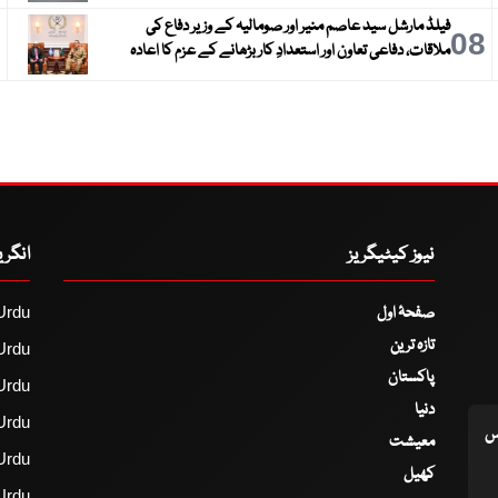
فیلڈ مارشل سید عاصم منیر اور صومالیہ کے وزیر دفاع کی
9
08
ملاقات، دفاعی تعاون اور استعدادِ کار بڑھانے کے عزم کا اعادہ
نیوز کیٹیگریز
انگر
صفحۂ اول
Urdu
تازہ ترین
Urdu
پاکستان
Urdu
دنیا
Urdu
اس
معیشت
Urdu
کھیل
Urdu