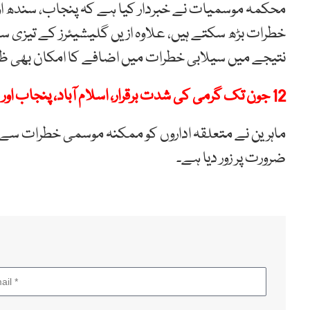
محکمہ موسمیات نے خبردار کیا ہے کہ پنجاب، سندھ او
خطرات بڑھ سکتے ہیں، علاوہ ازیں گلیشیئرز کے تیزی س
نتیجے میں سیلابی خطرات میں اضافے کا امکان بھی ظاہ
12 جون تک گرمی کی شدت برقرار، اسلام آباد، پنجاب اور خیبرپختونخوا میں بارش کی پیشگوئی
ماہرین نے متعلقہ اداروں کو ممکنہ موسمی خطرات سے 
ضرورت پر زور دیا ہے۔