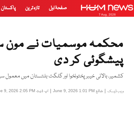
صفحۂ اول
تازہ ترین
پاکستان
7 Aug, 2026
محکمہ موسمیات نے مون سو
پیشگوئی کر دی
کشمیر، بالائی خیبر پختونخوا اور گلگت بلتستان میں معمول 
|
شائع
|
اپ ڈیٹ
e 9, 2026 2:05 PM
June 9, 2026 1:01 PM
ویب ڈیسک