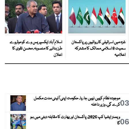
غزہ میں اسرائیلی کارروائیوں پر پاکستان
اسلام آباد ایکسپریس وے کو موٹروے
سمیت 8 اسلامی ممالک کا مشترکہ
طرز بنانے کا منصوبہ، محسن نقوی کا
اعلامیہ
اعلان
موجودہ نظام کہیں نہیں جا رہا، حکومت اپنی آئینی مدت مکمل
0
کرے گی، وزیر داخلہ
ویمنز ایشیا کپ 2026، پاکستان اور بھارت کا مقابلہ دبئی میں ہو
0
گا