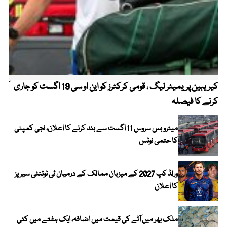
کیریبین پریمیئر لیگ ، قومی کرکٹرز کو این او سی 19 اگست کو جاری
آز
کرنے کا فیصلہ
چھی
میٹرو بس سروس 11 اگست سے بند کرنے کا اعلان، نجی کمپنی
کا حتمی نوٹس
ورلڈ کپ 2027 کے میزبان ممالک کے درمیان ٹی ٹوئنٹی سیریز
کا اعلان
ملک بھر میں آٹے کی قیمت میں اضافہ، ایک ہفتے میں کئی