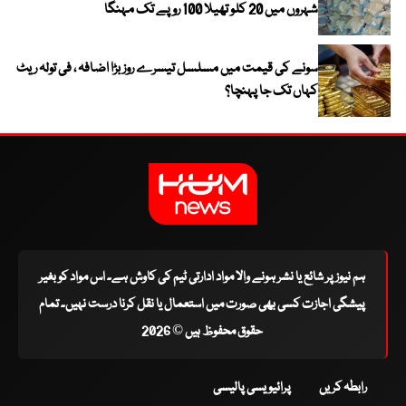
شہروں میں 20 کلو تھیلا 100 روپے تک مہنگا
سونے کی قیمت میں مسلسل تیسرے روز بڑا اضافہ ، فی تولہ ریٹ
کہاں تک جا پہنچا؟
ہم نیوز پر شائع یا نشر ہونے والا مواد ادارتی ٹیم کی کاوش ہے۔ اس مواد کو بغیر
پیشگی اجازت کسی بھی صورت میں استعمال یا نقل کرنا درست نہیں۔ تمام
حقوق محفوظ ہیں © 2026
رابطہ کریں
پرائیویسی پالیسی