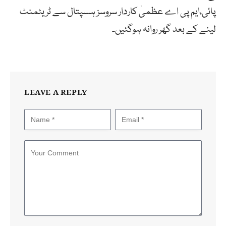
پائی،ایم پی اے عظمیٰ کاردار سروسز ہسپتال سے ٹریٹمنٹ
لینے کے بعد گھر روانہ ہوگئیں۔
LEAVE A REPLY