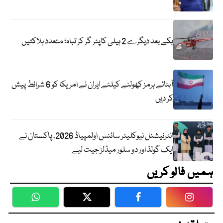
یکے بعد دیگرے 2 ہیلی کاپٹر گر کر تباہ؛ متعدد ہلاکتیں
آبنائے ہرمز کھولنے کیلئے ایران نے امریکا کو 6 شرائط پیش
کر دیں
انٹرنیشنل نیوکلیئر سائنس اولمپیاڈ 2026، پاکستان نے
ایک گولڈ اور دو سلور میڈلز جیت لیے
ہمیں فالو کریں
WhatsApp
Twitter
Facebook
Faceboo