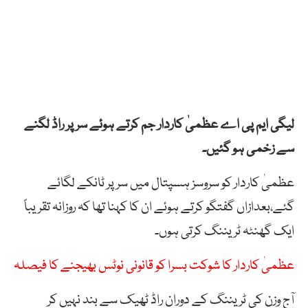
لیگی ایم پی اے عظمیٰ کاردار جم کرتے ہوئے سر پر راڈ لگنے
سے زخمی ہو گئیں۔
عظمیٰ کاردار کو سروسز ہسپتال میں سر پر ٹانکے لگائے
گئے،بعدازاں گفتگو کرتے ہوئے ان کا کہنا تھا کہ روزانہ تقریباً
ایک گھنٹہ ٹریننگ کرتی ہوں۔
عظمیٰ کاردار کا شوکت بسرا کو قانونی نوٹس بھیجنے کا فیصلہ
آج وزن کی ٹریننگ کے دوران راڈ ٹھیک سے بند نہیں کر