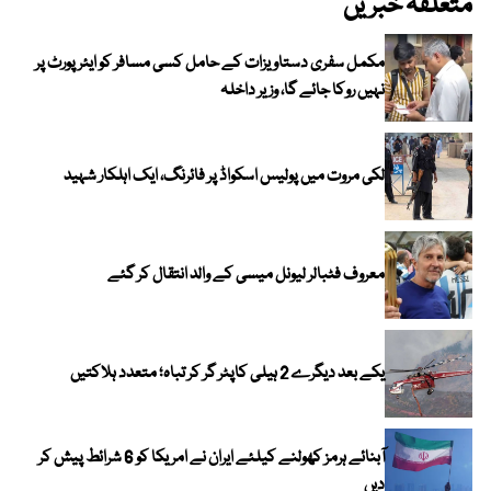
متعلقہ خبریں
مکمل سفری دستاویزات کے حامل کسی مسافر کو ایئرپورٹ پر
نہیں روکا جائے گا، وزیر داخلہ
لکی مروت میں پولیس اسکواڈ پر فائرنگ، ایک اہلکار شہید
معروف فٹبالر لیونل میسی کے والد انتقال کر گئے
یکے بعد دیگرے 2 ہیلی کاپٹر گر کر تباہ؛ متعدد ہلاکتیں
آبنائے ہرمز کھولنے کیلئے ایران نے امریکا کو 6 شرائط پیش کر
دیں