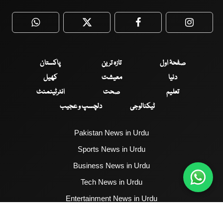
WhatsApp
Twitter
Facebook
Faceboo
صفحۂ اول
تازہ ترین
پاکستان
دنیا
معیشت
کھیل
تعلیم
صحت
انٹرٹینمنٹ
ٹیکنالوجی
دلچسپ و عجیب
Pakistan News in Urdu
Sports News in Urdu
Business News in Urdu
Tech News in Urdu
Entertainment News in Urdu
Health News in Urdu