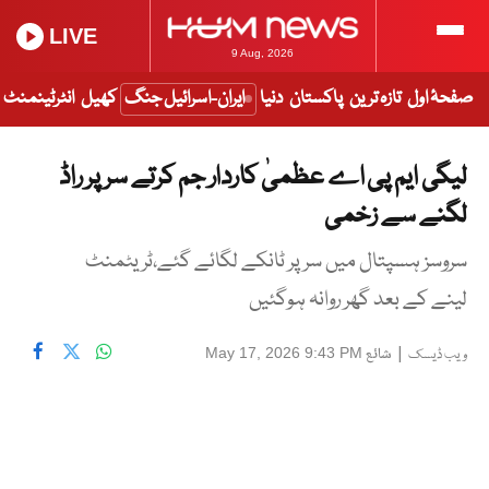
LIVE
9 Aug, 2026
صفحۂ اول
تازہ ترین
پاکستان
دنیا
ایران-اسرائیل جنگ
کھیل
انٹرٹینمنٹ
لیگی ایم پی اے عظمیٰ کاردار جم کرتے سر پر راڈ
لگنے سے زخمی
سروسز ہسپتال میں سر پر ٹانکے لگائے گئے،ٹریٹمنٹ
لینے کے بعد گھر روانہ ہوگئیں
|
شائع
May 17, 2026 9:43 PM
ویب ڈیسک