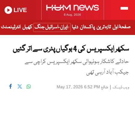
LIVE
8 Aug, 2026
صفحۂ اول
تازہ ترین
پاکستان
دنیا
ایران-اسرائیل جنگ
کھیل
انٹرٹینمنٹ
سکھر ایکسپریس کی 4 بوگیاں پٹری سے اتر گئیں
حادثے کاشکار ہونیوالی سکھر ایکسپریس کراچی سے
جیکب آباد آرہی تھی
|
شائع
May 17, 2026 6:52 PM
ویب ڈیسک