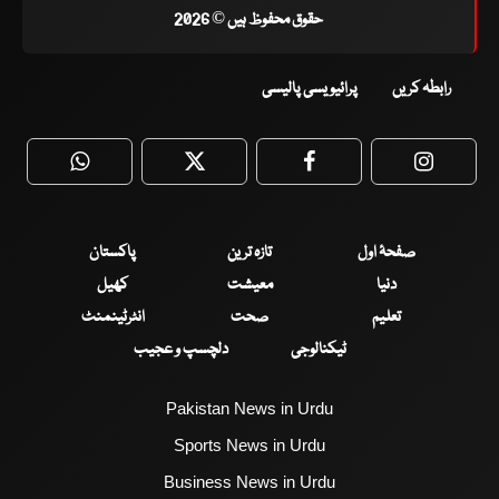
حقوق محفوظ ہیں © 2026
رابطہ کریں
پرائیویسی پالیسی
WhatsApp
Twitter
Facebook
Faceboo
صفحۂ اول
تازہ ترین
پاکستان
دنیا
معیشت
کھیل
تعلیم
صحت
انٹرٹینمنٹ
ٹیکنالوجی
دلچسپ و عجیب
Pakistan News in Urdu
Sports News in Urdu
Business News in Urdu