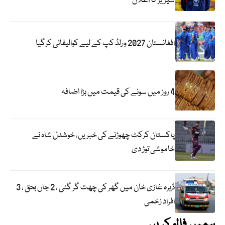
سیریز کا اعلان
افغانستان 2027 ورلڈ کپ کے لیے کوالیفائی کرگیا
4 روز میں سونے کی قیمت میں بڑا اضافہ
پاکستان کرکٹ چھوڑنے کی خبریں، خوشدل شاہ نے
خاموشی توڑ دی
ڈیرہ غازی خان میں گھر کی چھت گر گئی ، 2 جاں بحق ، 3
افراد زخمی
ہمیں فالو کریں