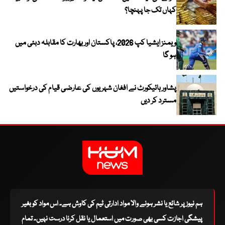
کہاں تک جا پہنچا؟
ویمنز ایشیا کپ 2026، پاکستان اور بھارت کا مقابلہ دبئی میں
ہو گا
پشاور ہائیکورٹ نے افغان شہریوں کی عارضی قیام کی درخواستیں
مسترد کر دیں
ہم نیوز پر شائع یا نشر ہونے والا مواد ادارتی ٹیم کی کاوش ہے۔ اس مواد کو بغیر
پیشگی اجازت کسی بھی صورت میں استعمال یا نقل کرنا درست نہیں۔ تمام