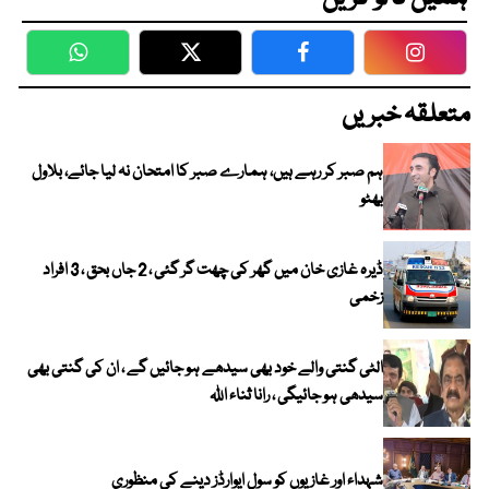
WhatsApp
Twitter
Facebook
Faceboo
متعلقہ خبریں
ہم صبر کر رہے ہیں، ہمارے صبر کا امتحان نہ لیا جائے، بلاول
بھٹو
ڈیرہ غازی خان میں گھر کی چھت گر گئی ، 2 جاں بحق ، 3 افراد
زخمی
الٹی گنتی والے خود بھی سیدھے ہو جائیں گے ، ان کی گنتی بھی
سیدھی ہو جائیگی ، رانا ثناء اللہ
شہداء اور غازیوں کو سول ایوارڈز دینے کی منظوری