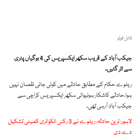
فائل فوٹو
جیکب آباد کے قریب سکھر ایکسپریس کی 4 بوگیاں پٹری
سے اتر گئیں۔
ریلوے حکام کے مطابق حادثے میں کوئی جانی نقصان نہیں
ہوا،حادثے کاشکار ہونیوالی سکھر ایکسپریس کراچی سے
جیکب آباد آرہی تھی۔
لاہور: ٹرین حادثہ، ریلوے نے 3 رکنی انکوائری کمیٹی تشکیل
دے دی