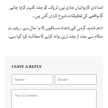
امدادی کارروائیاں جاری ہیں، ٹریک کو جلد کلیئر کرایا جائے
گا۔واقعے کی تحقیقات شروع کردی گئی ہیں ۔
ادھر شدید گرمی کے باعث مسافروں کا برا حال ہے ، ریلوے
حکام سے جلد از جلد ٹرین روانہ کرنے کا مطالبہ کیا گیا ہے۔
LEAVE A REPLY