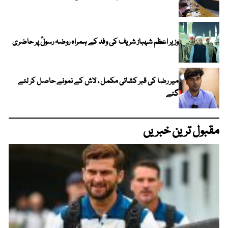
وزیر اعظم شہباز شریف کی وفد کے ہمراہ روضہ رسولؐ پر حاضری
میر رضا کی قبر کشائی مکمل ، لاش کے نمونے حاصل کر لئے
گئے
مقبول ترین خبریں