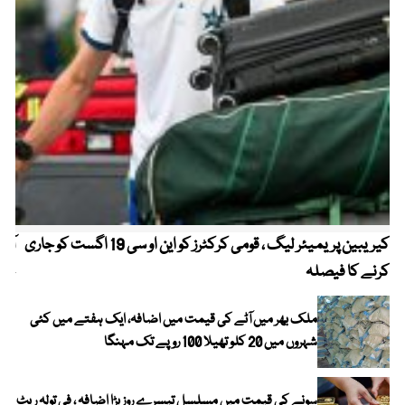
کیریبین پریمیئر لیگ ، قومی کرکٹرز کو این او سی 19 اگست کو جاری
آز
کرنے کا فیصلہ
چھی
ملک بھر میں آٹے کی قیمت میں اضافہ، ایک ہفتے میں کئی
شہروں میں 20 کلو تھیلا 100 روپے تک مہنگا
سونے کی قیمت میں مسلسل تیسرے روز بڑا اضافہ ، فی تولہ ریٹ