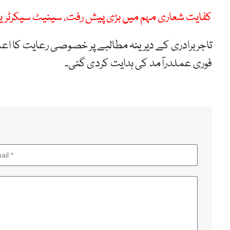
کفایت شعاری مہم میں بڑی پیش رفت، سینیٹ سیکرٹریٹ نے ساڑھے 26 کروڑ قومی خزان
تاجر برادری کے دیرینہ مطالبے پر خصوصی رعایت کا اع
فوری عملدرآمد کی ہدایت کردی گئی۔