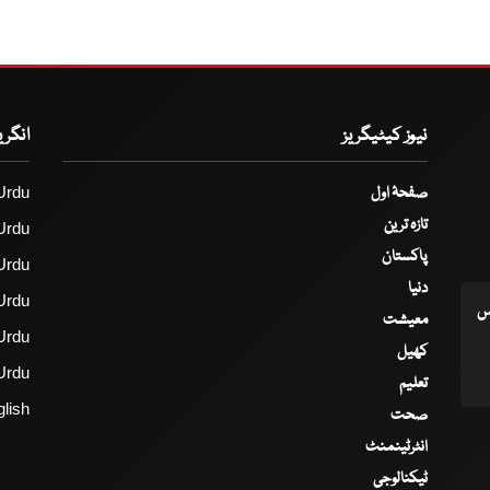
نیوز کیٹیگریز
انگر
صفحۂ اول
Urdu
تازہ ترین
Urdu
پاکستان
Urdu
دنیا
Urdu
اس
معیشت
Urdu
کھیل
Urdu
تعلیم
lish
صحت
انٹرٹینمنٹ
ٹیکنالوجی