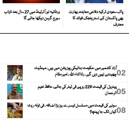
پاک سعودی ترکیہ دفاعی معاہدہ، بھارت
برطانیہ اور آئرلینڈ میں 27 سال بعد نایاب
بھی پاکستان کے اسٹریٹجک فوائد کا
سورج گرہن دیکھا جائے گا
معترف
آزاد کشمیر میں حکومت بنانیکی پوزیشن میں ہیں ، مینڈیٹ
3
02
چھیننے نہیں دیں گے ، رانا ثناء اللہ ، امیر مقام
پیٹرول کی قیمت 228 روپے فی لیٹر کی جائے، حافظ نعیم
6
05
الرحمان
سونے کی قیمت میں مسلسل تیسرے روز بڑا اضافہ ، فی تولہ ریٹ
9
08
کہاں تک جا پہنچا؟