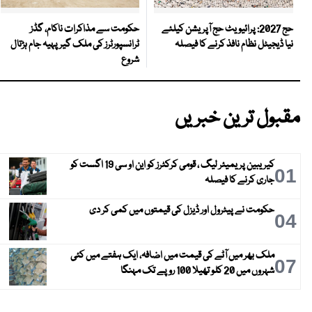
حکومت سے مذاکرات ناکام، گڈز
حج 2027: پرائیویٹ حج آپریشن کیلئے
ٹرانسپورٹرز کی ملک گیر پہیہ جام ہڑتال
نیا ڈیجیٹل نظام نافذ کرنے کا فیصلہ
شروع
مقبول ترین خبریں
کیریبین پریمیئر لیگ ، قومی کرکٹرز کو این او سی 19 اگست کو
01
جاری کرنے کا فیصلہ
حکومت نے پیٹرول اور ڈیزل کی قیمتوں میں کمی کر دی
04
ملک بھر میں آٹے کی قیمت میں اضافہ، ایک ہفتے میں کئی
07
شہروں میں 20 کلو تھیلا 100 روپے تک مہنگا