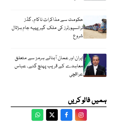
حکومت سے مذاکرات ناکام، گڈز
ٹرانسپورٹرز کی ملک گیر پہیہ جام ہڑتال
شروع
ایران اور عمان آبنائے ہرمز سے متعلق
معاہدے کے قریب پہنچ گئے، عباس
عراقچی
ہمیں فالو کریں
WhatsApp
Twitter
Facebook
Facebook