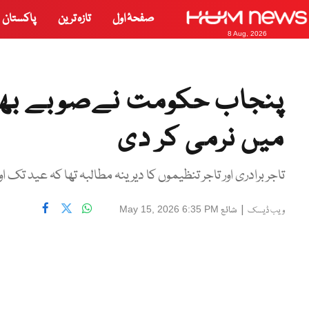
صفحۂ اول
تازہ ترین
پاکستان
8 Aug, 2026
پنجاب حکومت نےصوبے بھر 
میں نرمی کر دی
تاجر برادری اور تاجر تنظیموں کا دیرینہ مطالبہ تھا کہ عید تک
|
شائع
May 15, 2026 6:35 PM
ویب ڈیسک