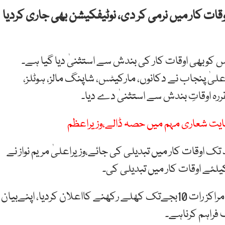
 کار میں نرمی کر دی، نوٹیفکیشن بھی جاری کردیا
س کوبھی اوقات کار کی بندش سے استثنیٰ دیا گیا ہے۔
علیٰ پنجاب نے دکانوں، مارکیٹس، شاپنگ مالز، ہوٹلز،
ایت شعاری مہم میں حصہ ڈالے،وزیراعظم
د تک اوقات کار میں تبدیلی کی جائے،وزیراعلیٰ مریم نواز نے
لئے اوقات کار میں تبدیلی کی۔
علاوہ ازیں ڈپٹی کمشنر لاہور نے بھی شہر میں کاروباری مراکز رات 10بجےتک کھلے رکھنے کااعلان کردیا، اپنےبیان
 فراہم کرناہے۔