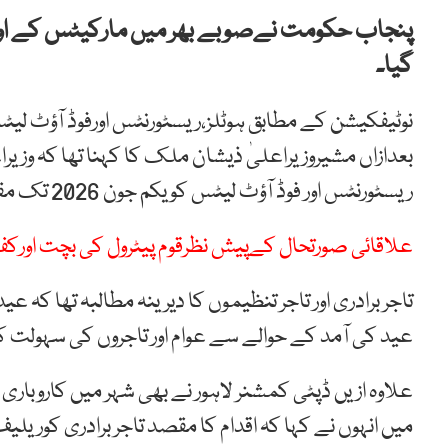
پنجاب حکومت نےصوبے بھر میں مارکیٹس کے اوقات
گیا۔
نوٹیفکیشن کے مطابق ہوٹلز،ریسٹورنٹس اورفوڈ آؤٹ لیٹ
بعدازاں مشیروزیراعلیٰ ذیشان ملک کا کہنا تھا کہ وزیرا
ریسٹورنٹس اور فوڈ آؤٹ لیٹس کو یکم جون 2026 تک مقررہ اوقاتِ بندش سے استثنیٰ دے دیا۔
علاقائی صورتحال کےپیش نظرقوم پیٹرول کی بچت اورکف
تاجر برادری اور تاجر تنظیموں کا دیرینہ مطالبہ تھا کہ عی
عید کی آمد کے حوالے سے عوام اور تاجروں کی سہولت کی
میں انہوں نے کہا کہ اقدام کا مقصد تاجر برادری کوریلیف