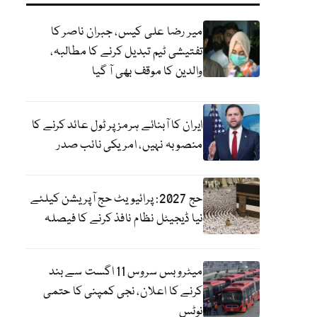
میر رضا علی کیس، جبران ناصر کا
تفتیشی ٹیم تبدیل کرنے کا مطالبہ،
والدین کا موقف بھی آ گیا
ایران کا آبنائے ہرمز پر ٹول عائد کرنے کا
منصوبہ نہیں، امریکی نائب صدر
حج 2027: پرائیویٹ حج آپریشن کیلئے
نیا ڈیجیٹل نظام نافذ کرنے کا فیصلہ
میٹرو بس سروس 11 اگست سے بند
کرنے کا اعلان، نجی کمپنی کا حتمی
نوٹس