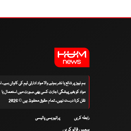
ہم نیوز پر شائع یا نشر ہونے والا مواد ادارتی ٹیم کی کاوش ہے۔ 
مواد کو بغیر پیشگی اجازت کسی بھی صورت میں استعمال یا
نقل کرنا درست نہیں۔ تمام حقوق محفوظ ہیں © 2026
رابطہ کریں
پرائیویسی پالیسی
ہمیں فالو کریں