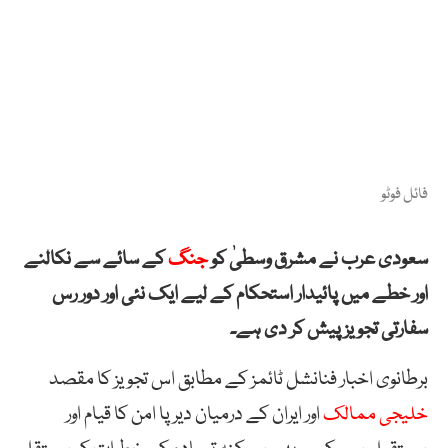
فائل فوٹو
سعودی عرب نے مشرق وسطیٰ کو
جنگ
کے سائے سے نکالنے
اور خطے میں پائیدار استحکام کے لیے ایک نئی اور دور رس
سفارتی تجویز پیش کر دی ہے۔
برطانوی اخبار فنانشل ٹائمز کے مطابق اس تجویز کا مقصد
خلیجی ممالک
اور ایران کے درمیان دیرپا امن کا قیام اور