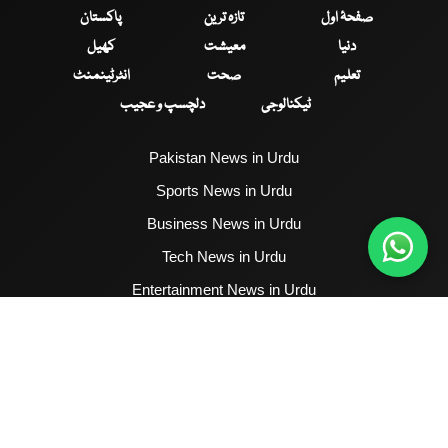
صفحۂ اول
تازہ ترین
پاکستان
دنیا
معیشت
کھیل
تعلیم
صحت
انٹرٹینمنٹ
ٹیکنالوجی
دلچسپ و عجیب
Pakistan News in Urdu
Sports News in Urdu
Business News in Urdu
Tech News in Urdu
Entertainment News in Urdu
Health News in Urdu
Hum News English