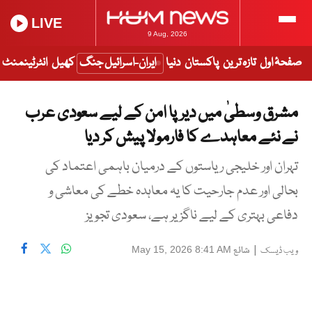
LIVE
9 Aug, 2026
صفحۂ اول
تازہ ترین
پاکستان
دنیا
ایران-اسرائیل جنگ
کھیل
انٹرٹینمنٹ
مشرق وسطیٰ میں دیرپا امن کے لیے سعودی عرب
نے نئے معاہدے کا فارمولا پیش کر دیا
تہران اور خلیجی ریاستوں کے درمیان باہمی اعتماد کی
بحالی اور عدم جارحیت کا یہ معاہدہ خطے کی معاشی و
دفاعی بہتری کے لیے ناگزیر ہے، سعودی تجویز
|
شائع
May 15, 2026 8:41 AM
ویب ڈیسک