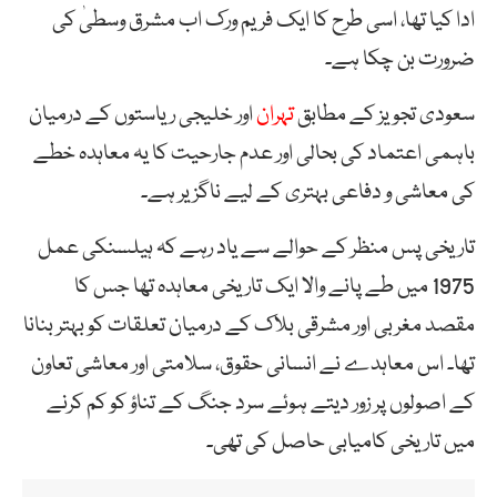
ادا کیا تھا، اسی طرح کا ایک فریم ورک اب مشرق وسطیٰ کی
ضرورت بن چکا ہے۔
سعودی تجویز کے مطابق
تہران
اور خلیجی ریاستوں کے درمیان
باہمی اعتماد کی بحالی اور عدم جارحیت کا یہ معاہدہ خطے
کی معاشی و دفاعی بہتری کے لیے ناگزیر ہے۔
تاریخی پس منظر کے حوالے سے یاد رہے کہ ہیلسنکی عمل
1975 میں طے پانے والا ایک تاریخی معاہدہ تھا جس کا
مقصد مغربی اور مشرقی بلاک کے درمیان تعلقات کو بہتر بنانا
تھا۔ اس معاہدے نے انسانی حقوق، سلامتی اور معاشی تعاون
کے اصولوں پر زور دیتے ہوئے سرد جنگ کے تناؤ کو کم کرنے
میں تاریخی کامیابی حاصل کی تھی۔