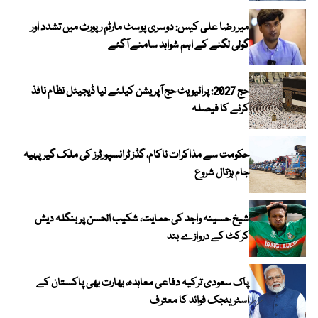
میر رضا علی کیس: دوسری پوسٹ مارٹم رپورٹ میں تشدد اور
گولی لگنے کے اہم شواہد سامنے آگئے
حج 2027: پرائیویٹ حج آپریشن کیلئے نیا ڈیجیٹل نظام نافذ
کرنے کا فیصلہ
حکومت سے مذاکرات ناکام، گڈز ٹرانسپورٹرز کی ملک گیر پہیہ
جام ہڑتال شروع
شیخ حسینہ واجد کی حمایت، شکیب الحسن پر بنگلہ دیش
کرکٹ کے دروازے بند
پاک سعودی ترکیہ دفاعی معاہدہ، بھارت بھی پاکستان کے
اسٹریٹجک فوائد کا معترف