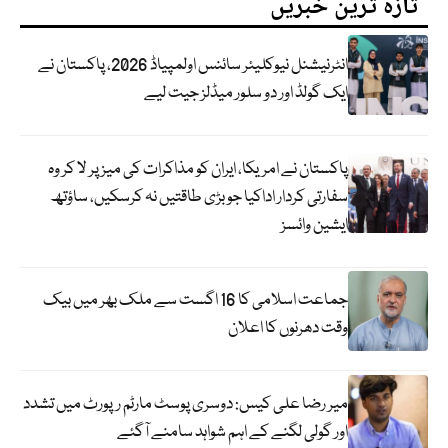
تازہ ترین خبریں
انٹرنیشنل نیوکلیئر سائنس اولمپیاڈ 2026، پاکستان نے
ایک گولڈ اور دو سلور میڈلز جیت لیے
پاکستان نے امریکا، ایران کو مذاکرات کی میز پر لا کر وہ
سفارتی کردار اداکیا جو بڑی طاقتیں نہ کرسکیں، ساؤتھ
ایشین وائسز
جماعت اسلامی کا 16 اگست سے ملک بھر میں بیک
وقت دھرنوں کا اعلان
میر رضا علی کیس: دوسری پوسٹ مارٹم رپورٹ میں تشدد
اور گولی لگنے کے اہم شواہد سامنے آگئے