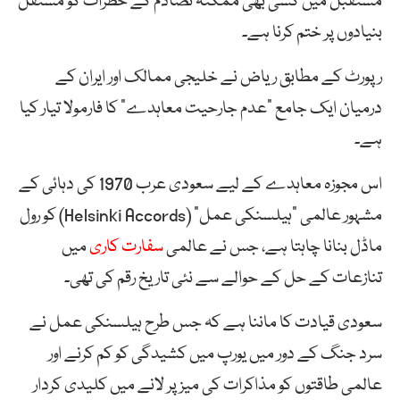
مستقبل میں کسی بھی ممکنہ تصادم کے خطرات کو مستقل
بنیادوں پر ختم کرنا ہے۔
رپورٹ کے مطابق ریاض نے خلیجی ممالک اور ایران کے
درمیان ایک جامع “عدم جارحیت معاہدے” کا فارمولا تیار کیا
ہے۔
اس مجوزہ معاہدے کے لیے سعودی عرب 1970 کی دہائی کے
مشہور عالمی “ہیلسنکی عمل” (Helsinki Accords) کو رول
ماڈل بنانا چاہتا ہے، جس نے عالمی
سفارت کاری
میں
تنازعات کے حل کے حوالے سے نئی تاریخ رقم کی تھی۔
سعودی قیادت کا ماننا ہے کہ جس طرح ہیلسنکی عمل نے
سرد جنگ کے دور میں یورپ میں کشیدگی کو کم کرنے اور
عالمی طاقتوں کو مذاکرات کی میز پر لانے میں کلیدی کردار