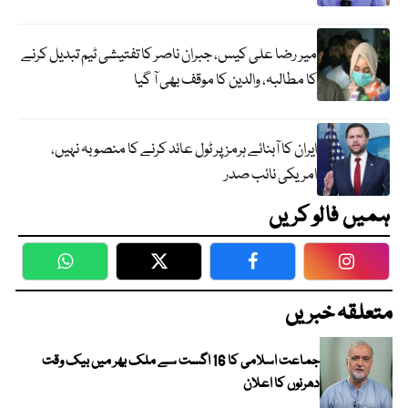
میر رضا علی کیس، جبران ناصر کا تفتیشی ٹیم تبدیل کرنے
کا مطالبہ، والدین کا موقف بھی آ گیا
ایران کا آبنائے ہرمز پر ٹول عائد کرنے کا منصوبہ نہیں،
امریکی نائب صدر
ہمیں فالو کریں
WhatsApp
Twitter
Facebook
Faceboo
متعلقہ خبریں
جماعت اسلامی کا 16 اگست سے ملک بھر میں بیک وقت
دھرنوں کا اعلان