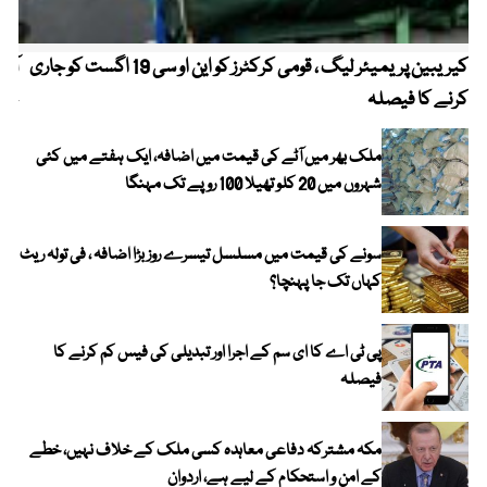
کیریبین پریمیئر لیگ ، قومی کرکٹرز کو این او سی 19 اگست کو جاری
آز
کرنے کا فیصلہ
چھی
ملک بھر میں آٹے کی قیمت میں اضافہ، ایک ہفتے میں کئی
شہروں میں 20 کلو تھیلا 100 روپے تک مہنگا
سونے کی قیمت میں مسلسل تیسرے روز بڑا اضافہ ، فی تولہ ریٹ
کہاں تک جا پہنچا؟
پی ٹی اے کا ای سم کے اجرا اور تبدیلی کی فیس کم کرنے کا
فیصلہ
مکہ مشترکہ دفاعی معاہدہ کسی ملک کے خلاف نہیں، خطے
کے امن و استحکام کے لیے ہے، اردوان