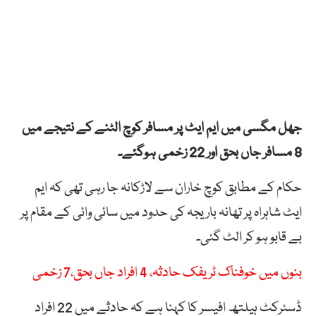
جھل مگسی میں ایم ایٹ پر مسافر کوچ الٹنے کے نتیجے میں
8 مسافر جاں بحق اور 22 زخمی ہوگئے۔
حکام کے مطابق کوچ خاران سے لاڑکانہ جا رہی تھی کہ ایم
ایٹ شاہراہ پر تھانہ باریجہ کی حدود میں سائی وائی کے مقام پر
بے قابو ہو کر الٹ گئی۔
بنوں میں خوفناک ٹریفک حادثہ، 4 افراد جاں بحق،7 زخمی
ڈسٹرکٹ ہیلتھ افیسر کا کہنا ہے کہ حادثے میں 22 افراد