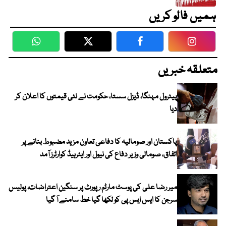
ہمیں فالو کریں
WhatsApp
Twitter
Facebook
Faceboo
متعلقہ خبریں
پیٹرول مہنگا، ڈیزل سستا، حکومت نے نئی قیمتوں کا اعلان کر
دیا
پاکستان اور صومالیہ کا دفاعی تعاون مزید مضبوط بنانے پر
اتفاق، صومالی وزیر دفاع کی نیول اور ایئرہیڈ کوارٹرز آمد
میر رضا علی کی پوسٹ مارٹم رپورٹ پر سنگین اعتراضات، پولیس
سرجن کا ایس ایس پی کو لکھا گیا خط سامنے آ گیا