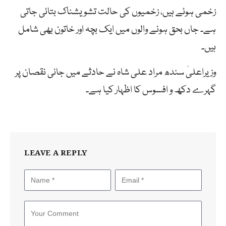
زخمی ہوئے ہیں، زخمیوں کی حالت تشویشناک بتائی جاتی
ہے۔ جاں بحق ہونے والوں میں ایک بچہ اور خاتون بھی شامل
ہیں۔
وزیراعلیٰ سندھ مراد علی شاہ نے حادثے میں جانی نقصان پر
گہرے دکھ و افسوس کا اظہار کیا ہے۔
LEAVE A REPLY