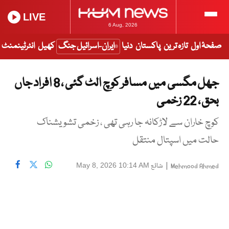
LIVE
6 Aug, 2026
صفحۂ اول
تازہ ترین
پاکستان
دنیا
ایران-اسرائیل جنگ
کھیل
انٹرٹینمنٹ
جھل مگسی میں مسافر کوچ الٹ گئی ، 8 افراد جاں
بحق ، 22 زخمی
کوچ خاران سے لاڑکانہ جا رہی تھی ، زخمی تشویشناک
حالت میں اسپتال منتقل
|
شائع
May 8, 2026 10:14 AM
Mehmood Ahmed