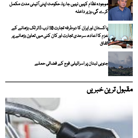
موجودہ نظام کہیں نہیں جا رہا، حکومت اپنی آئینی مدت مکمل
کرے گی، وزیر داخلہ
پاکستان اور ایران کا دوطرفہ تجارت 10 ارب ڈالر تک بڑھانے کے
عزم کا اعادہ، سرحدی تجارت اور کان کنی میں تعاون بڑھانے پر
اتفاق
جنوبی لبنان پر اسرائیلی فوج کے فضائی حملے
مقبول ترین خبریں