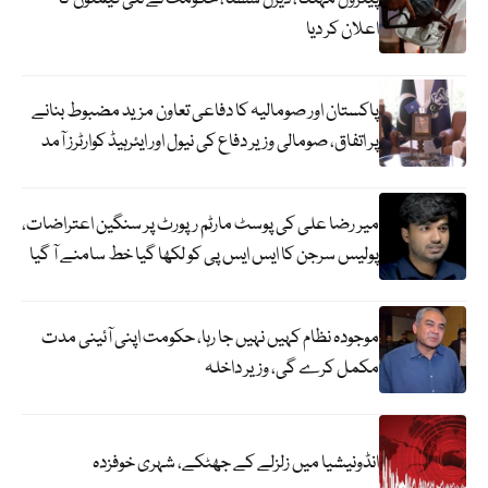
اعلان کر دیا
پاکستان اور صومالیہ کا دفاعی تعاون مزید مضبوط بنانے
پر اتفاق، صومالی وزیر دفاع کی نیول اور ایئرہیڈ کوارٹرز آمد
میر رضا علی کی پوسٹ مارٹم رپورٹ پر سنگین اعتراضات،
پولیس سرجن کا ایس ایس پی کو لکھا گیا خط سامنے آ گیا
موجودہ نظام کہیں نہیں جا رہا، حکومت اپنی آئینی مدت
مکمل کرے گی، وزیر داخلہ
انڈونیشیا میں زلزلے کے جھٹکے، شہری خوفزدہ