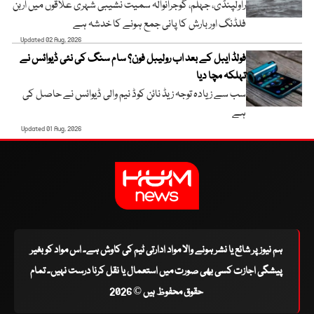
راولپنڈی، جہلم، گوجرانوالہ سمیت نشیبی شہری علاقوں میں اربن
فلڈنگ اور بارش کا پانی جمع ہونے کا خدشہ ہے
Updated 02 Aug, 2026
فولڈ ایبل کے بعد اب رولیبل فون؟ سام سنگ کی نئی ڈیوائس نے
تہلکہ مچا دیا
سب سے زیادہ توجہ زیڈ نائن کوڈ نیم والی ڈیوائس نے حاصل کی
ہے
Updated 01 Aug, 2026
ہم نیوز پر شائع یا نشر ہونے والا مواد ادارتی ٹیم کی کاوش ہے۔ اس مواد کو بغیر
پیشگی اجازت کسی بھی صورت میں استعمال یا نقل کرنا درست نہیں۔ تمام
حقوق محفوظ ہیں © 2026