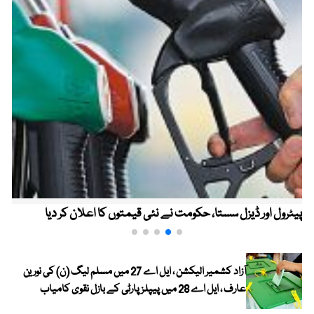
پیٹرول اور ڈیزل سستا، حکومت نے نئی قیمتوں کا اعلان کر دیا
آزاد کشمیر الیکشن ، ایل اے 27 میں مسلم لیگ (ن) کی نورین
عارف ، ایل اے 28 میں پیپلز پارٹی کے بازل نقوی کامیاب