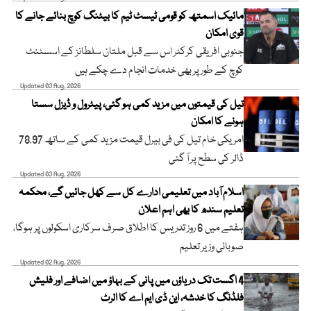
مائیک اسمتھ کو قومی ٹیسٹ ٹیم کا بیٹنگ کوچ بنائے جانے کا
قوی امکان
جنوبی افریقی کرکٹر اس سے قبل ملتان سلطانز کے اسسٹنٹ
کوچ کے طور پر بھی خدمات انجام دے چکے ہیں
Updated 03 Aug, 2026
تیل کی قیمتوں میں مزید کمی ہو گئی، پیٹرول و ڈیزل سستا
ہونے کا امکان
امریکی خام تیل کی فی بیرل قیمت مزید کمی کے ساتھ 78.97
ڈالر کی سطح پر آ گئی
Updated 03 Aug, 2026
اسلام آباد میں تعلیمی ادارے کل سے کھل جائیں گے، محکمہ
تعلیم سندھ کا بھی اہم اعلان
ہفتے میں 6 روز تدریس کا اطلاق صرف سرکاری اسکولوں پر ہوگا،
صوبائی وزیر تعلیم
Updated 02 Aug, 2026
4 اگست تک دریاؤں میں پانی کے بہاؤ میں اضافے اور فلیش
فلڈنگ کا خدشہ، این ڈی ایم اے کا الرٹ