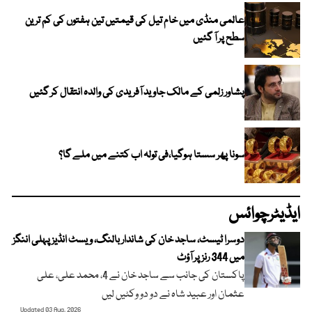
عالمی منڈی میں خام تیل کی قیمتیں تین ہفتوں کی کم ترین
سطح پر آ گئیں
پشاور زلمی کے مالک جاوید آفریدی کی والدہ انتقال کر گئیں
سونا پھر سستا ہوگیا،فی تولہ اب کتنے میں ملے گا؟
ایڈیٹرچوائس
دوسرا ٹیسٹ، ساجد خان کی شاندار بالنگ، ویسٹ انڈیز پہلی اننگز
میں 344 رنز پر آؤٹ
پاکستان کی جانب سے ساجد خان نے 4، محمد علی، علی
عثمان اور عبید شاہ نے دو دو وکٹیں لیں
Updated 03 Aug, 2026