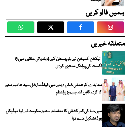
ہمیں فالو کریں
WhatsApp
Twitter
Facebook
Faceboo
متعلقہ خبریں
الیکشن کمیشن نے بلوچستان کے 4 بلدیاتی حلقوں میں 9
اگست کی پولنگ ملتوی کردی
معاہدے کو عملی شکل دینے میں فیلڈ مارشل سید عاصم منیر
کا کردار قابل قدر ہے، وزیراعظم
میر رضا کی قبر کشائی کا معاملہ، سندھ حکومت نے نیا میڈیکل
بورڈ تشکیل دے دیا