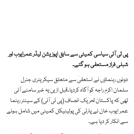
پی ٹی آئی سیاسی کمیٹی سے سابق اپوزیشن لیڈر عمرایوب اور
شبلی فراز مستعفی ہو گئے۔
دونوں رہنماؤں نے استعفیٰ سے متعلق سیکریٹری جنرل
سلمان اکرم راجہ کو آگاہ کردیا۔قبل ازیں یہ خبر سامنے آئی
تھی کہ پاکستان تحریک انصاف (پی ٹی آئی) کے سینئر رہنما
عمر ایوب خان نے پارٹی کی پولیٹیکل کمیٹی میں شامل ہونے
سے انکار کر دیا ہے۔