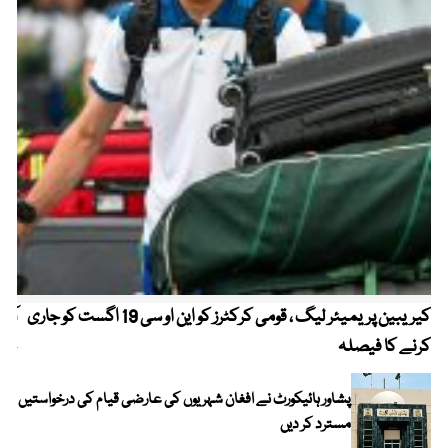
کیریبین پریمیئر لیگ ، قومی کرکٹرز کو این او سی 19 اگست کو جاری
آز
کرنے کا فیصلہ
چھی
پشاور ہائیکورٹ نے افغان شہریوں کی عارضی قیام کی درخواستیں
مسترد کر دیں