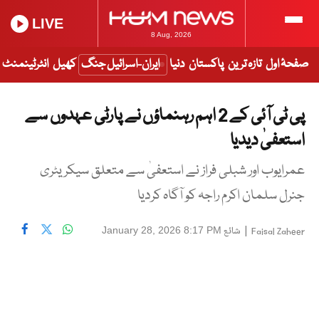
LIVE
8 Aug, 2026
صفحۂ اول
تازہ ترین
پاکستان
دنیا
ایران-اسرائیل جنگ
کھیل
انٹرٹینمنٹ
پی ٹی آئی کے 2 اہم رہنماؤں نے پارٹی عہدوں سے
استعفیٰ دیدیا
عمرایوب اور شبلی فراز نے استعفیٰ سے متعلق سیکریٹری
جنرل سلمان اکرم راجہ کو آگاہ کردیا
|
شائع
January 28, 2026 8:17 PM
Faisal Zaheer