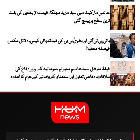
عالمی مارکیٹ میں سونا مزید مہنگا ، قیمت 7 ہفتوں کی بلند
ترین سطح پر پہنچ گئی
بانی پی ٹی آئی اور بشریٰ بی بی کی قیدِ تنہائی کیس، دلائل مکمل،
فیصلہ محفوظ
فیلڈ مارشل سید عاصم منیر اور صومالیہ کے وزیر دفاع کی
ملاقات، دفاعی تعاون اور استعدادِ کار بڑھانے کے عزم کا اعادہ