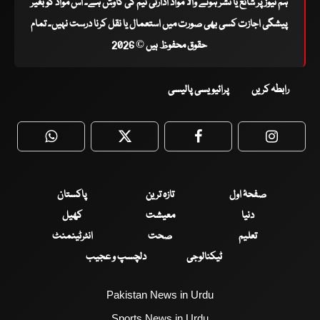
ہم نیوز پر شائع یا نشر ہونے والا مواد ادارتی ٹیم کی کاوش ہے۔ اس مواد کو بغیر
پیشگی اجازت کسی بھی صورت میں استعمال یا نقل کرنا درست نہیں۔ تمام
حقوق محفوظ ہیں © 2026
رابطہ کریں
پرائیویسی پالیسی
WhatsApp
Twitter
Facebook
Faceboo
صفحۂ اول
تازہ ترین
پاکستان
دنیا
معیشت
کھیل
تعلیم
صحت
انٹرٹینمنٹ
ٹیکنالوجی
دلچسپ و عجیب
Pakistan News in Urdu
Sports News in Urdu