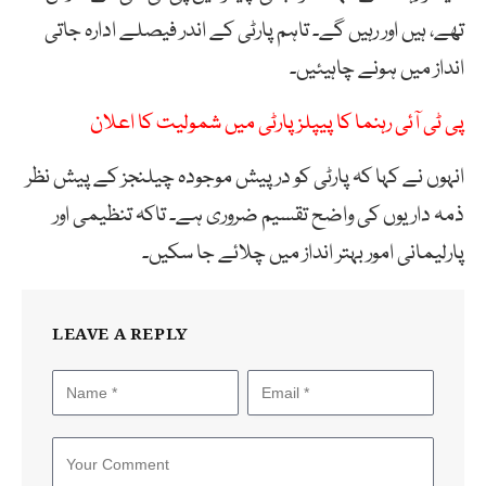
تھے، ہیں اور رہیں گے۔ تاہم پارٹی کے اندر فیصلے ادارہ جاتی
انداز میں ہونے چاہیئیں۔
پی ٹی آئی رہنما کا پیپلز پارٹی میں شمولیت کا اعلان
انہوں نے کہا کہ پارٹی کو درپیش موجودہ چیلنجز کے پیش نظر
ذمہ داریوں کی واضح تقسیم ضروری ہے۔ تاکہ تنظیمی اور
پارلیمانی امور بہتر انداز میں چلائے جا سکیں۔
LEAVE A REPLY