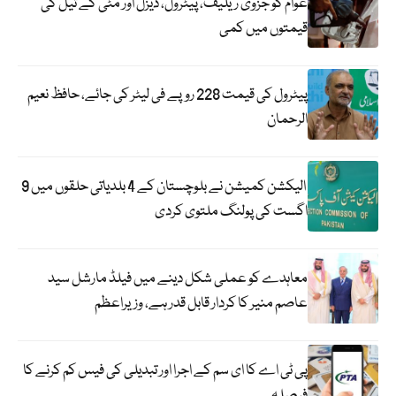
عوام کو جزوی ریلیف، پیٹرول، ڈیزل اور مٹی کے تیل کی
قیمتوں میں کمی
پیٹرول کی قیمت 228 روپے فی لیٹر کی جائے، حافظ نعیم
الرحمان
الیکشن کمیشن نے بلوچستان کے 4 بلدیاتی حلقوں میں 9
اگست کی پولنگ ملتوی کردی
معاہدے کو عملی شکل دینے میں فیلڈ مارشل سید
عاصم منیر کا کردار قابل قدر ہے، وزیراعظم
پی ٹی اے کا ای سم کے اجرا اور تبدیلی کی فیس کم کرنے کا
فیصلہ