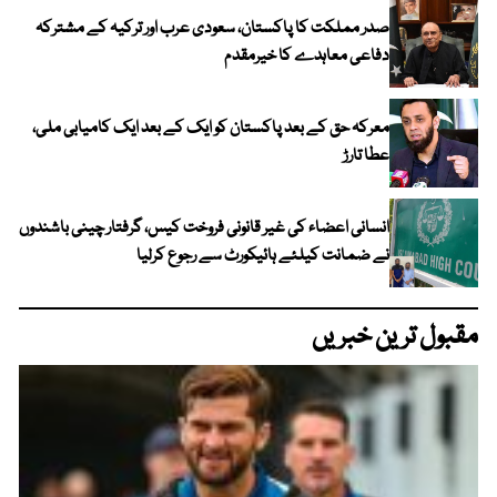
صدر مملکت کا پاکستان، سعودی عرب اور ترکیہ کے مشترکہ
دفاعی معاہدے کا خیرمقدم
معرکہ حق کے بعد پاکستان کو ایک کے بعد ایک کامیابی ملی،
عطا تارڑ
انسانی اعضاء کی غیر قانونی فروخت کیس، گرفتار چینی باشندوں
نے ضمانت کیلئے ہائیکورٹ سے رجوع کرلیا
مقبول ترین خبریں