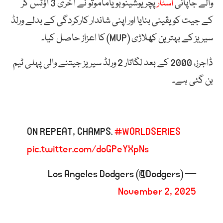
والے جاپانی
اسٹار
پچر یوشینوبو یاماموتو نے آخری 3 آؤٹس کر
کے جیت کو یقینی بنایا اور اپنی شاندار کارکردگی کے بدلے ورلڈ
سیریز کے بہترین کھلاڑی (MVP) کا اعزاز حاصل کیا۔
ڈاجرز، 2000 کے بعد لگاتار 2 ورلڈ سیریز جیتنے والی پہلی ٹیم
بن گئی ہے۔
ON REPEAT, CHAMPS.
#WORLDSERIES
pic.twitter.com/doGPeYXpNs
— Los Angeles Dodgers (@Dodgers)
November 2, 2025