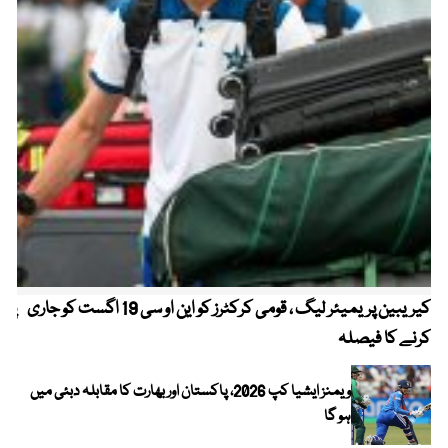
کیریبین پریمیئر لیگ ، قومی کرکٹرز کو این او سی 19 اگست کو جاری
پیٹ
کرنے کا فیصلہ
ویمنز ایشیا کپ 2026، پاکستان اور بھارت کا مقابلہ دبئی میں
ہو گا