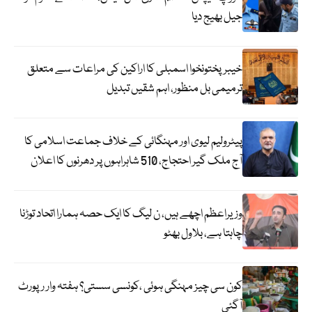
جیل بھیج دیا
خیبرپختونخوا اسمبلی کا اراکین کی مراعات سے متعلق
ترمیمی بل منظور، اہم شقیں تبدیل
پیٹرولیم لیوی اور مہنگائی کے خلاف جماعت اسلامی کا
آج ملک گیر احتجاج، 510 شاہراہوں پر دھرنوں کا اعلان
وزیراعظم اچھے ہیں، ن لیگ کا ایک حصہ ہمارا اتحاد توڑنا
چاہتا ہے، بلاول بھٹو
کون سی چیز مہنگی ہوئی ،کونسی سستی؟ ہفتہ وار رپورٹ
آگئی