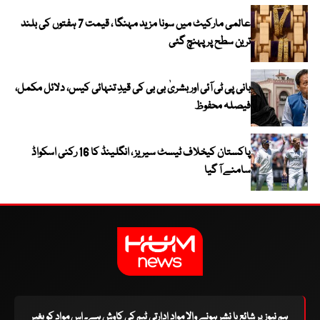
عالمی مارکیٹ میں سونا مزید مہنگا ، قیمت 7 ہفتوں کی بلند
ترین سطح پر پہنچ گئی
بانی پی ٹی آئی اور بشریٰ بی بی کی قیدِ تنہائی کیس، دلائل مکمل،
فیصلہ محفوظ
پاکستان کیخلاف ٹیسٹ سیریز ، انگلینڈ کا 16 رکنی اسکواڈ
سامنے آ گیا
ہم نیوز پر شائع یا نشر ہونے والا مواد ادارتی ٹیم کی کاوش ہے۔ اس مواد کو بغیر