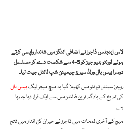
لاس اینجلس ڈاجرز نے اضافی اننگز میں شاندار واپسی کرتے
ہوئے ٹورنٹو بلیو جیز کو 5-4 سے شکست دے کر مسلسل
دوسرا بیس بال ورلڈ سیریز چیمپئن شپ ٹائٹل جیت لیا۔
روجرز سینٹر، ٹورنٹو میں کھیلا گیا یہ میچ میجر لیگ
بیس بال
کی تاریخ کے یادگار ترین فائنلز میں سے ایک قرار دیا جا رہا
ہے۔
میچ کے آخری لمحات میں ڈاجرز نے حیران کن انداز میں فتح