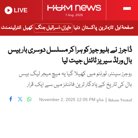
LIVE
7 Aug, 2026
صفحۂ اول
تازہ ترین
پاکستان
دنیا
ایران-اسرائیل جنگ
کھیل
انٹرٹینمنٹ
ڈاجرز نے بلیو جیز کو ہرا کر مسلسل دوسری بار بیس
بال ورلڈ سیریز ٹائٹل جیت لیا
روجرز سینٹر، ٹورنٹو میں کھیلا گیا یہ میچ میجر لیگ بیس
بال کی تاریخ کے یادگار ترین فائنلز میں سے ایک قرار
|
شائع
November 2, 2025 12:05 PM
Adnan Yousaf