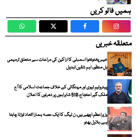
ہمیں فالو کریں
WhatsApp
Twitter
Facebook
Faceboo
متعلقہ خبریں
خیبرپختونخوا اسمبلی کا اراکین کی مراعات سے متعلق ترمیمی
بل منظور، اہم شقیں تبدیل
پیٹرولیم لیوی اور مہنگائی کے خلاف جماعت اسلامی کا آج
ملک گیر احتجاج، 510 شاہراہوں پر دھرنوں کا اعلان
وزیراعظم اچھے ہیں، ن لیگ کا ایک حصہ ہمارا اتحاد توڑنا چاہتا
ہے، بلاول بھٹو