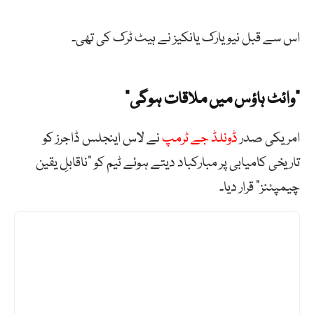
اس سے قبل نیو یارک یانکیز نے ہیٹ ٹرک کی تھی۔
“وائٹ ہاؤس میں ملاقات ہوگی”
امریکی صدر
ڈونلڈ جے ٹرمپ
نے لاس اینجلس ڈاجرز کو
تاریخی کامیابی پر مبارکباد دیتے ہوئے ٹیم کو “ناقابلِ یقین
چیمپئنز” قرار دیا۔