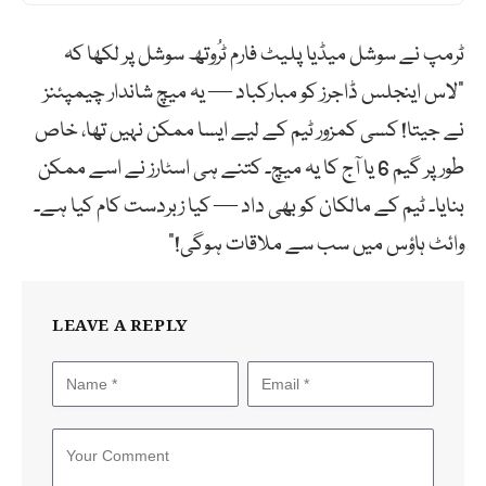
ٹرمپ نے سوشل میڈیا پلیٹ فارم ٹرُوتھ سوشل پر لکھا کہ
“لاس اینجلس ڈاجرز کو مبارکباد — یہ میچ شاندار چیمپئنز
نے جیتا! کسی کمزور ٹیم کے لیے ایسا ممکن نہیں تھا، خاص
طور پر گیم 6 یا آج کا یہ میچ۔ کتنے ہی اسٹارز نے اسے ممکن
بنایا۔ ٹیم کے مالکان کو بھی داد — کیا زبردست کام کیا ہے۔
وائٹ ہاؤس میں سب سے ملاقات ہوگی!”
LEAVE A REPLY