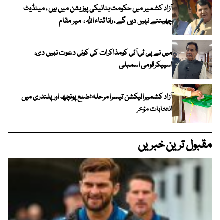
آزاد کشمیر میں حکومت بنانیکی پوزیشن میں ہیں ، مینڈیٹ
چھیننے نہیں دیں گے ، رانا ثناء اللہ ، امیر مقام
میں نے پی ٹی آئی کومذاکرات کی کوئی دعوت نہیں دی،
اسپیکرقومی اسمبلی
آزاد کشمیرالیکشن تیسرا مرحلہ؛ضلع پونچھ اور پلندری میں
انتخابات مؤخر
مقبول ترین خبریں