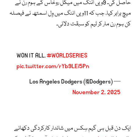
حاصل کی۔ 9ویں اننگ میں میگل روخاس کے ہوم رن نے
میچ برابر کیا، جب کہ 11ویں اننگ میں وِل اسمتھ نے فیصلہ
کن ہوم رن مار کر ٹیم کو سبقت دلائی۔
WON IT ALL.
#WORLDSERIES
pic.twitter.com/rYb9LEi5Pn
— Los Angeles Dodgers (@Dodgers)
November 2, 2025
ایک دن قبل ہی گیم سِکس میں شاندار کارکردگی دکھانے