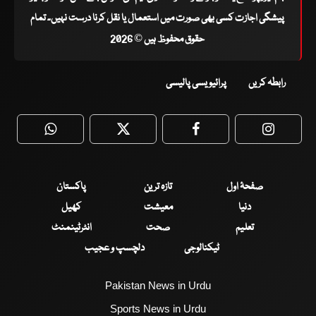
پیشگی اجازت کسی بھی صورت میں استعمال یا نقل کرنا درست نہیں۔ تمام
حقوق محفوظ ہیں © 2026
رابطہ کریں
پرائیویسی پالیسی
WhatsApp
Twitter
Facebook
Faceboo
صفحۂ اول
تازہ ترین
پاکستان
دنیا
معیشت
کھیل
تعلیم
صحت
انٹرٹینمنٹ
ٹیکنالوجی
دلچسپ و عجیب
Pakistan News in Urdu
Sports News in Urdu