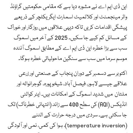
این ڈی ایم اے نے مشورہ دیا ہے کہ مقامی حکومتیں گراؤنڈ
واٹر مینجمنٹ اور کلائمیٹ اسمارٹ ایگریکلچر کے ذریعے
پیشگی اقدامات کریں تاکہ دیہی علاقوں میں روزگار اور خوراک
کے مسائل کم کیے جا سکیں۔ 2025 کے آخر میں اسموگ
سب سے بڑا خطرہ این ڈی ایم اے کے مطابق اسموگ آئندہ
موسم سرما میں سب سے سنگین ماحولیاتی خطرہ ہوگا۔
اکتوبر سے دسمبر کے دوران پنجاب کے صنعتی اور زرعی
علاقے جیسے لاہور، فیصل آباد، شیخوپورہ، گوجرانوالہ اور
ملتان میں شدید اسموگ کے امکانات ہیں۔ ایئر کوالٹی
انڈیکس (AQI) کی سطح 400 سے زائد (انتہائی خطرناک) تک
جا سکتی ہے۔ سردی میں درجہ حرارت کے الٹنے
(temperature inversion)، ہوا کی کمی، نمی اور آلودگی