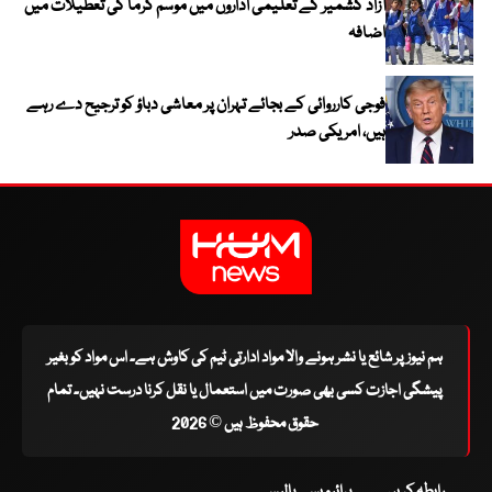
آزاد کشمیر کے تعلیمی اداروں میں موسم گرما کی تعطیلات میں
اضافہ
فوجی کارروائی کے بجائے تہران پر معاشی دباؤ کو ترجیح دے رہے
ہیں، امریکی صدر
ہم نیوز پر شائع یا نشر ہونے والا مواد ادارتی ٹیم کی کاوش ہے۔ اس مواد کو بغیر
پیشگی اجازت کسی بھی صورت میں استعمال یا نقل کرنا درست نہیں۔ تمام
حقوق محفوظ ہیں © 2026
رابطہ کریں
پرائیویسی پالیسی