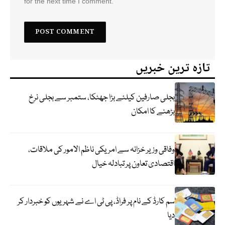
for the next time I comment.
تازہ ترین خبریں
بجلی صارفین کیلئے بڑا جھٹکا، ستمبر سے بجلی نرخ
بڑھنے کا امکان
وفاقی وزیر خزانہ سے امریکی ناظم الامور کی ملاقات،
اقتصادی تعاون پر تبادلہ خیال
سم کارڈ کے نام پر فراڈ، پی ٹی اے نے شہریوں کو خبردار کر
دیا