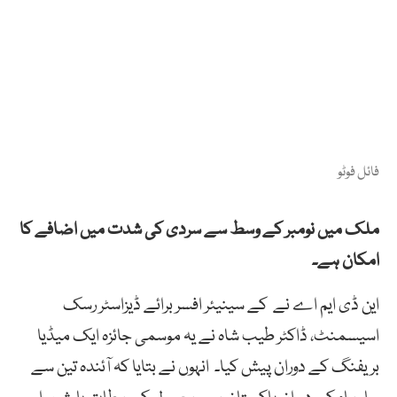
فائل فوٹو
ملک میں نومبر کے وسط سے سردی کی شدت میں اضافے کا
امکان ہے۔
این ڈی ایم اے نے کے سینیئر افسر برائے ڈیزاسٹر رسک
اسیسمنٹ، ڈاکٹر طیب شاہ نے یہ موسمی جائزہ ایک میڈیا
بریفنگ کے دوران پیش کیا۔ انہوں نے بتایا کہ آئندہ تین سے