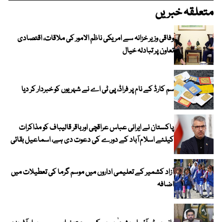
متعلقہ خبریں
وفاقی وزیر خزانہ سے امریکی ناظم الامور کی ملاقات، اقتصادی
تعاون پر تبادلہ خیال
سم کارڈ کے نام پر فراڈ، پی ٹی اے نے شہریوں کو خبردار کر دیا
پاکستان نے ایرانی عباس عراقچی اورباقر قالیباف کو مذاکرات
کیلئے اسلام آباد کے دورے کی دعوت دی ہے، اسماعیل بقائی
آزاد کشمیر کے تعلیمی اداروں میں موسم گرما کی تعطیلات میں
اضافہ