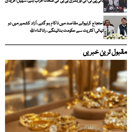
بانی پی ٹی آئی اور بشریٰ بی بی کی صحت خراب ہے، سہیل آفریدی
احتجاج کرنیوالے مقاصد میں ناکام ہو گئے ، آزاد کشمیر میں دو
تہائی اکثریت سے حکومت بنائینگے ، رانا ثناء اللہ
مقبول ترین خبریں