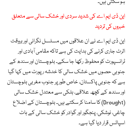
ہو سکتی ہیں۔
این ڈی ایم اے کی شدید سردی اور خشک سالی سے متعلق
خبروں کی تردید
این ڈی ایم اے نے ان علاقوں میں مسلسل نگرانی اور بروقت
الرٹ جاری کرنے کی ہدایت کی ہے تاکہ مقامی آبادی اور
ٹرانسپورٹ کو محفوظ رکھا جا سکے۔ بلوچستان اور سندھ کے
جنوبی حصوں میں خشک سالی کا خدشہ رپورٹ میں کہا گیا
ہے کہ جنوبی پاکستان، خاص طور پر جنوب مغربی بلوچستان
اور سندھ کے کچھ علاقے، ہلکی سے معتدل خشک سالی
(Drought) کا سامنا کر سکتے ہیں۔ بلوچستان کے اضلاع
چاغی، نوشکی، پنجگور اور گوادر کو خشک سالی کے ہاٹ
اسپاٹس قرار دیا گیا ہے۔