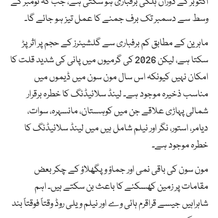
اکتوبر کے دوران ہلکی برفباری ہو سکتی ہے، جب کہ نومبر کے
وسط سے دسمبر تک برف جمنے کا عمل تیز ہو جائے گا۔
ماہرین کے مطابق کم برفباری سے گلشیئرز کے حجم پر اثر پڑ
سکتا ہے، لیکن 2026 کی گرمیوں میں پانی کی شدید قلت کا
امکان نہیں کیونکہ اس سال مون سون میں ڈیموں میں
مناسب ذخیرہ موجود ہے۔ لینڈ سلائیڈنگ کا خطرہ برقرار
شمالی پہاڑی علاقے جن میں کوہستان، مانسہرہ، سوات،
دیامر، استور، نگر اور نیلم شامل ہیں میں لینڈ سلائیڈنگ کا
خطرہ موجود ہے۔
مون سون کی باقی نمی اور جماؤ و پگھلاؤ کے چکر بعض
مقامات پر زمین کھسکنے کا باعث بن سکتے ہیں۔ اہم
شاہراہیں جیسے قراقرم ہائی وے اور نیلم ویلی روڈ وقتاً فوقتاً بند