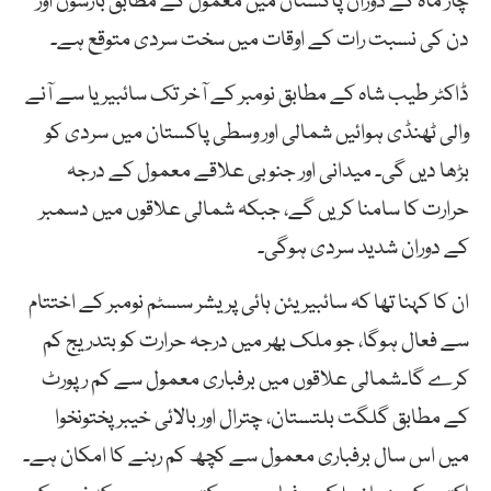
چار ماہ کے دوران پاکستان میں معمول کے مطابق بارشوں اور
دن کی نسبت رات کے اوقات میں سخت سردی متوقع ہے۔
ڈاکٹر طیب شاہ کے مطابق نومبر کے آخر تک سائبیریا سے آنے
والی ٹھنڈی ہوائیں شمالی اور وسطی پاکستان میں سردی کو
بڑھا دیں گی۔ میدانی اور جنوبی علاقے معمول کے درجہ
حرارت کا سامنا کریں گے، جبکہ شمالی علاقوں میں دسمبر
کے دوران شدید سردی ہوگی۔
ان کا کہنا تھا کہ سائبیریئن ہائی پریشر سسٹم نومبر کے اختتام
سے فعال ہوگا، جو ملک بھر میں درجہ حرارت کو بتدریج کم
کرے گا۔شمالی علاقوں میں برفباری معمول سے کم رپورٹ
کے مطابق گلگت بلتستان، چترال اور بالائی خیبرپختونخوا
میں اس سال برفباری معمول سے کچھ کم رہنے کا امکان ہے۔