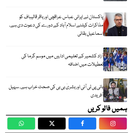
پاکستان نے ایرانی عباس عراقچی اورباقر قالیباف کو
مذاکرات کیلئے اسلام آباد کے دورے کی دعوت دی ہے،
اسماعیل بقائی
آزاد کشمیر کے تعلیمی اداروں میں موسم گرما کی
تعطیلات میں اضافہ
بانی پی ٹی آئی اور بشریٰ بی بی کی صحت خراب ہے، سہیل
آفریدی
ہمیں فالو کریں
WhatsApp
Twitter
Facebook
Faceboo