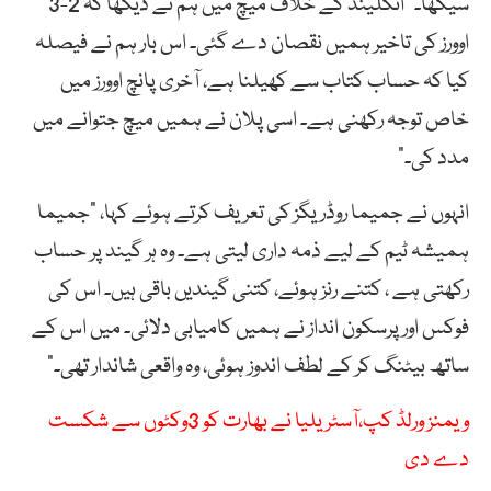
سیکھا۔ “انگلینڈ کے خلاف میچ میں ہم نے دیکھا کہ 2-3
اوورز کی تاخیر ہمیں نقصان دے گئی۔ اس بار ہم نے فیصلہ
کیا کہ حساب کتاب سے کھیلنا ہے، آخری پانچ اوورز میں
خاص توجہ رکھنی ہے۔ اسی پلان نے ہمیں میچ جتوانے میں
مدد کی۔”
انہوں نے جمیما روڈریگز کی تعریف کرتے ہوئے کہا، “جمیما
ہمیشہ ٹیم کے لیے ذمہ داری لیتی ہے۔ وہ ہر گیند پر حساب
رکھتی ہے ، کتنے رنز ہوئے، کتنی گیندیں باقی ہیں۔ اس کی
فوکس اور پرسکون انداز نے ہمیں کامیابی دلائی۔ میں اس کے
ساتھ بیٹنگ کر کے لطف اندوز ہوئی، وہ واقعی شاندار تھی۔”
ویمنز ورلڈ کپ،آسٹریلیا نے بھارت کو 3وکٹوں سے شکست
دے دی