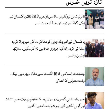
تازہ ترین خبریں
انٹرنیشنل نیوکلیئر سائنس اولمپیاڈ 2026، پاکستان نے
ایک گولڈ اور دو سلور میڈلز جیت لیے
پاکستان نے امریکا، ایران کو مذاکرات کی میز پر لا کر وہ
سفارتی کردار اداکیا جو بڑی طاقتیں نہ کرسکیں، ساؤتھ
ایشین وائسز
جماعت اسلامی کا 16 اگست سے ملک بھر میں بیک
وقت دھرنوں کا اعلان
میر رضا علی کیس: دوسری پوسٹ مارٹم رپورٹ میں تشدد
اور گولی لگنے کے اہم شواہد سامنے آگئے