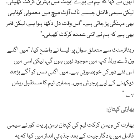
انہوں نے کہا کہ ٹیم نے پورے ایونٹ میں بہترین کرکٹ کھیلی،
لیکن سیمی فائنل جیسے ناک آؤٹ میچ میں معمولی کوتاہی
بھی مہنگی پڑ جاتی ہے۔ “اس وقت دل دکھا ہوا ہے، لیکن فخر
بھی ہے کہ ہم نے اتنی عمدہ کرکٹ کھیلی۔”
ریٹائرمنٹ سے متعلق سوال پر الیسا نے واضح کیا، “میں اگلے
ون ڈے ورلڈ کپ میں موجود نہیں ہوں گی، لیکن اسی میں
اس نئے دور کی خوبصورتی ہے۔ میں اگلی نسل کو آگے بڑھتا
دیکھنے کے لیے پرجوش ہوں۔ ہماری ٹیم کا مستقبل روشن
ہے۔”
بھارتی کپتان:
بھارت کی ویمن کرکٹ ٹیم کی کپتان ہرمن پریت کور نے سیمی
فائنل میں یادگار جیت کے بعد جذباتی انداز میں کہا کہ یہ