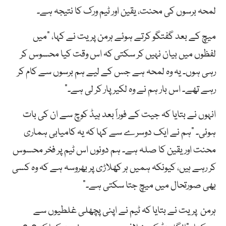
لمحہ برسوں کی محنت، یقین اور ٹیم ورک کا نتیجہ ہے۔
میچ کے بعد گفتگو کرتے ہوئے ہرمن پریت نے کہا، “میں
لفظوں میں بیان نہیں کر سکتی کہ اس وقت کیا محسوس کر
رہی ہوں۔ یہ وہ لمحہ ہے جس کے لیے ہم برسوں سے کام کر
رہے تھے۔ اس بار ہم نے وہ لکیر پار کر لی ہے۔”
انہوں نے بتایا کہ جیت کے فوراً بعد ہیڈ کوچ سے ان کی بات
ہوئی۔ “ہم نے ایک دوسرے سے کہا کہ یہ کامیابی ہماری
محنت اور یقین کا صلہ ہے۔ ہم دونوں اس ٹیم پر فخر محسوس
کر رہے ہیں، کیونکہ ہمیں ہر کھلاڑی پر بھروسہ ہے کہ وہ کسی
بھی صورتحال میں میچ جتا سکتی ہے۔”
ہرمن پریت نے بتایا کہ ٹیم نے اپنی پچھلی غلطیوں سے