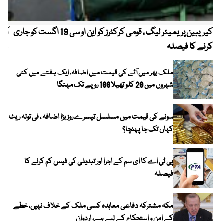
کیریبین پریمیئر لیگ ، قومی کرکٹرز کو این او سی 19 اگست کو جاری
آز
کرنے کا فیصلہ
چھی
ملک بھر میں آٹے کی قیمت میں اضافہ، ایک ہفتے میں کئی
شہروں میں 20 کلو تھیلا 100 روپے تک مہنگا
سونے کی قیمت میں مسلسل تیسرے روز بڑا اضافہ ، فی تولہ ریٹ
کہاں تک جا پہنچا؟
پی ٹی اے کا ای سم کے اجرا اور تبدیلی کی فیس کم کرنے کا
فیصلہ
مکہ مشترکہ دفاعی معاہدہ کسی ملک کے خلاف نہیں، خطے
کے امن و استحکام کے لیے ہے، اردوان