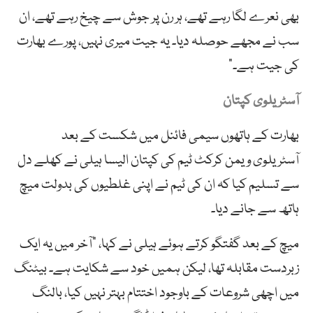
بھی نعرے لگا رہے تھے، ہر رن پر جوش سے چیخ رہے تھے، ان
سب نے مجھے حوصلہ دیا۔ یہ جیت میری نہیں، پورے بھارت
کی جیت ہے۔”
آسٹریلوی کپتان
بھارت کے ہاتھوں سیمی فائنل میں شکست کے بعد
آسٹریلوی ویمن کرکٹ ٹیم کی کپتان الیسا ہیلی نے کھلے دل
سے تسلیم کیا کہ ان کی ٹیم نے اپنی غلطیوں کی بدولت میچ
ہاتھ سے جانے دیا۔
میچ کے بعد گفتگو کرتے ہوئے ہیلی نے کہا، “آخر میں یہ ایک
زبردست مقابلہ تھا، لیکن ہمیں خود سے شکایت ہے۔ بیٹنگ
میں اچھی شروعات کے باوجود اختتام بہتر نہیں کیا، بالنگ