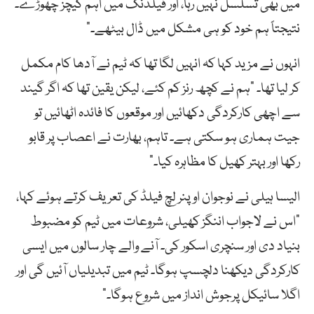
میں بھی تسلسل نہیں رہا، اور فیلڈنگ میں اہم کیچز چھوڑے۔
نتیجتاً ہم خود کو ہی مشکل میں ڈال بیٹھے۔”
انہوں نے مزید کہا کہ انہیں لگا تھا کہ ٹیم نے آدھا کام مکمل
کر لیا تھا۔ “ہم نے کچھ رنز کم کئے، لیکن یقین تھا کہ اگر گیند
سے اچھی کارکردگی دکھائیں اور موقعوں کا فائدہ اٹھائیں تو
جیت ہماری ہو سکتی ہے۔ تاہم، بھارت نے اعصاب پر قابو
رکھا اور بہتر کھیل کا مظاہرہ کیا۔”
الیسا ہیلی نے نوجوان اوپنر لِچ فیلڈ کی تعریف کرتے ہوئے کہا،
“اس نے لاجواب اننگز کھیلی، شروعات میں ٹیم کو مضبوط
بنیاد دی اور سنچری اسکور کی۔ آنے والے چار سالوں میں ایسی
کارکردگی دیکھنا دلچسپ ہوگا۔ ٹیم میں تبدیلیاں آئیں گی اور
اگلا سائیکل پرجوش انداز میں شروع ہوگا۔”