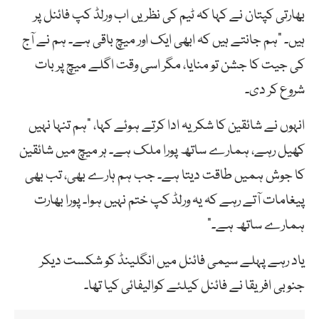
بھارتی کپتان نے کہا کہ ٹیم کی نظریں اب ورلڈ کپ فائنل پر
ہیں۔ “ہم جانتے ہیں کہ ابھی ایک اور میچ باقی ہے۔ ہم نے آج
کی جیت کا جشن تو منایا، مگر اسی وقت اگلے میچ پر بات
شروع کر دی۔
انہوں نے شائقین کا شکریہ ادا کرتے ہوئے کہا، “ہم تنہا نہیں
کھیل رہے، ہمارے ساتھ پورا ملک ہے۔ ہر میچ میں شائقین
کا جوش ہمیں طاقت دیتا ہے۔ جب ہم ہارے بھی، تب بھی
پیغامات آتے رہے کہ یہ ورلڈ کپ ختم نہیں ہوا۔ پورا بھارت
ہمارے ساتھ ہے۔”
یاد رہے پہلے سیمی فائنل میں انگلینڈ کو شکست دیکر
جنوبی افریقا نے فائنل کیلئے کوالیفائی کیا تھا۔