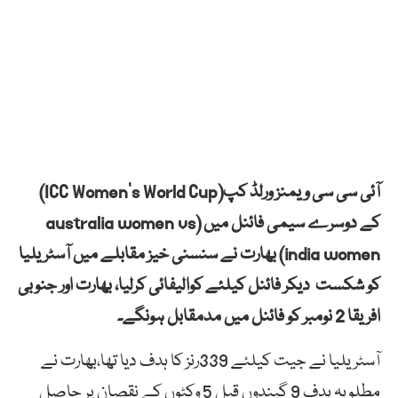
آئی سی سی ویمنز ورلڈ کپ(ICC Women’s World Cup)
کے دوسرے سیمی فائنل میں (australia women vs
india women) بھارت نے سنسنی خیز مقابلے میں آسٹریلیا
کو شکست دیکر فائنل کیلئے کوالیفائی کرلیا، بھارت اور جنوبی
افریقا 2 نومبر کو فائنل میں مدمقابل ہونگے۔
آسٹریلیا نے جیت کیلئے 339رنز کا ہدف دیا تھا،بھارت نے
مطلوبہ ہدف 9 گیندوں قبل 5 وکٹوں کے نقصان پر حاصل