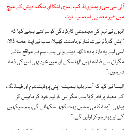
آئی سی سی ویمنز ورلڈ کپ ، سری لنکا اور بنگلہ دیش کے میچ
میں غیر معمولی اسٹمپ آئوٹ
انہوں نے ٹیم کی مجموعی کارکردگی کو سراہتے ہوئے کہا کہ
“ایش گارڈنر نے شاندار ٹورنامنٹ کھیلا، سب نے اپنا حصہ ڈالا،
اسی لیے یہ ہار زیادہ دکھ دینے والی ہے۔ ہم نے مواقع بنائے
مگر ان سے فائدہ نہیں اٹھا سکے اور میں خود بھی اس کی ذمہ
دار ہوں۔”
الیسا نے کہا کہ آسٹریلیا ہمیشہ اپنی پروفیشنلزم اور فیلڈنگ
کے معیار پر فخر کرتا ہے، مگر اس بار ٹیم خود کو مایوس کر
بیٹھی۔ “یہ ناکامی ہمیں بہت کچھ سکھائے گی، ہم سیکھیں
گے اور بہتر ہو کر لوٹیں گے۔”