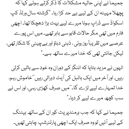
جمیما نے اپنی حالیہ مشکلات کا ذکر کرتے ہوئے کہا کہ
پچھلا مہینہ ان کے لیے بے حد کڑا رہا۔ “گزشتہ سال ورلڈ کپ
اسکواڈ سے ڈراپ ہونا میرے لیے بہت بڑا دھچکا تھا۔ اچھی
فارم میں تھی مگر حالات قابو سے باہر تھے۔ میں اس پورے
عرصے میں تقریباً روز روئی ، ذہنی دباؤ اور بےچینی کا شکار تھی،
لیکن جانتی تھی کہ خدا میرے ساتھ ہے۔”
انہوں نے مزید بتایا کہ اننگز کے دوران وہ خود سے باتیں کرتی
رہیں، اور آخر میں ایک بائبل کی آیت دہراتی رہیں’’خاموش رہو،
خدا تمہارے لیے لڑے گا۔‘‘میں صرف کھڑی رہی، اور اس نے
سب کچھ میرے لیے کر دیا۔”
جمیما نے کہا کہ جب ہرمندپریت کور ان کے ساتھ بیٹنگ
کے لیے آئیں تو وہ صرف ایک اچھی پارٹنرشپ چاہتی تھیں۔