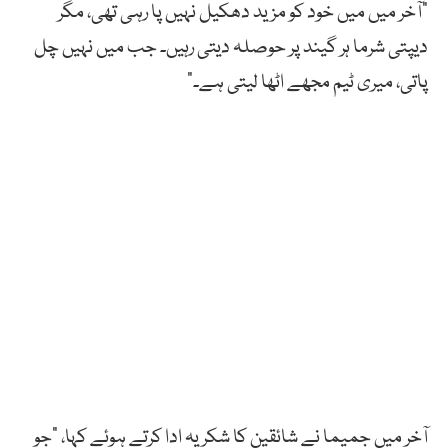
“آخر میں میں خود کو مزید دھکیل نہیں پا رہی تھی، مگر
دیپتی شرما ہر گیند پر حوصلہ دیتی رہیں۔ جب میں نہیں چل
پاتی، میری ٹیم مجھے اٹھا لیتی ہے۔”
آخر میں جمیما نے شائقین کا شکریہ ادا کرتے ہوئے کہا، “جو