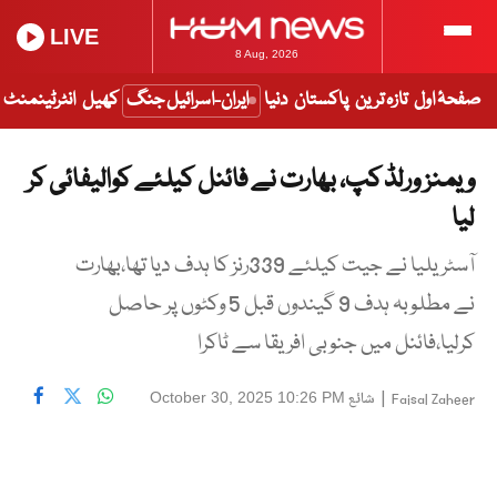
LIVE
8 Aug, 2026
صفحۂ اول
تازہ ترین
پاکستان
دنیا
ایران-اسرائیل جنگ
کھیل
انٹرٹینمنٹ
و یمنز ورلڈ کپ، بھارت نے فائنل کیلئے کوالیفائی کر
لیا
آسٹریلیا نے جیت کیلئے 339رنز کا ہدف دیا تھا،بھارت
نے مطلوبہ ہدف 9 گیندوں قبل 5 وکٹوں پر حاصل
کرلیا،فائنل میں جنوبی افریقا سے ٹاکرا
|
شائع
October 30, 2025 10:26 PM
Faisal Zaheer