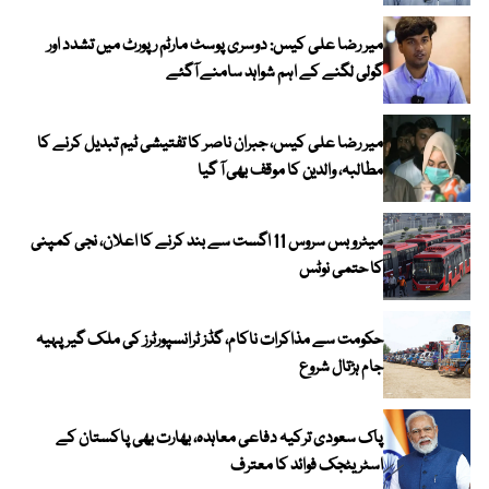
میر رضا علی کیس: دوسری پوسٹ مارٹم رپورٹ میں تشدد اور
گولی لگنے کے اہم شواہد سامنے آگئے
میر رضا علی کیس، جبران ناصر کا تفتیشی ٹیم تبدیل کرنے کا
مطالبہ، والدین کا موقف بھی آ گیا
میٹرو بس سروس 11 اگست سے بند کرنے کا اعلان، نجی کمپنی
کا حتمی نوٹس
حکومت سے مذاکرات ناکام، گڈز ٹرانسپورٹرز کی ملک گیر پہیہ
جام ہڑتال شروع
پاک سعودی ترکیہ دفاعی معاہدہ، بھارت بھی پاکستان کے
اسٹریٹجک فوائد کا معترف