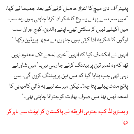
پلیئر آف دی میچ کا اعزاز حاصل کرنے کے بعد جمیما نے کہا،
“میں سب سے پہلے یسوع کا شکر ادا کرنا چاہتی ہوں، یہ سب
میں اکیلے نہیں کر سکتی تھی۔ اپنے والدین، کوچ اور ان سب
لوگوں کا شکریہ ادا کرتی ہوں جنہوں نے مجھ پر یقین رکھا۔”
انہوں نے انکشاف کیا کہ انہیں آخری لمحے تک معلوم نہیں
تھا کہ وہ نمبر تین پر بیٹنگ کرنے جا رہی ہیں۔ “میں شاور لے
رہی تھی جب بتایا گیا کہ میں تین پر بیٹنگ کروں گی۔ بس
پانچ منٹ پہلے پتا چلا۔ لیکن میرے لیے یہ ذاتی کامیابی کا
لمحہ نہیں تھا میں صرف بھارت کو جتوانا چاہتی تھی۔”
ویمنز ورلڈ کپ، جنوبی افریقہ نے پاکستان کو ایونٹ سے باہر کر
دیا