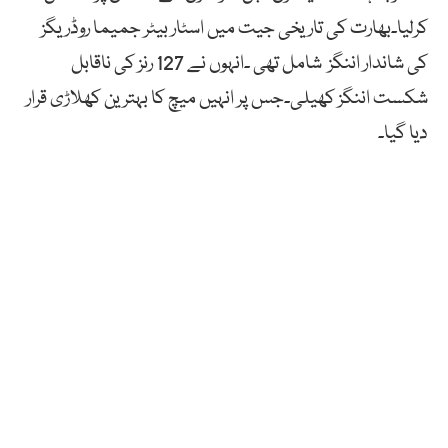
کرلیا۔بھارت کی تاریخی جیت میں اسٹار بیٹر جمیما روڈریگز
کی شاندار اننگز شامل تھی ۔انہوں نے 127 رنز کی ناقابل
شکست اننگز کھیلی۔جس پر انہیں میچ کا بہترین کھلاڑی قرار
دیا گیا۔