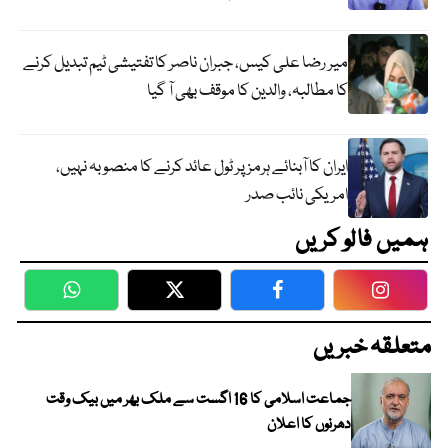
میر رضا علی کیس، جبران ناصر کا تفتیشی ٹیم تبدیل کرنے
کا مطالبہ، والدین کا موقف بھی آ گیا
ایران کا آبنائے ہرمز پر ٹول عائد کرنے کا منصوبہ نہیں،
امریکی نائب صدر
ہمیں فالو کریں
WhatsApp
Twitter
Facebook
Faceboo
متعلقہ خبریں
جماعت اسلامی کا 16 اگست سے ملک بھر میں بیک وقت
دھرنوں کا اعلان